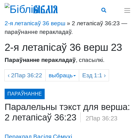
Біблія
2-я летапісаў 36 верш
» 2 летапісаў 36:23 —
параўнанне перакладаў.
2-я летапісаў 36 верш 23
Параўнанне перакладаў
, спасылкі.
‹
2Пар
36:22
выбраць
Езд
1:1 ›
ПАРАЎНАННЕ
Паралельны тэкст для верша:
2 летапісаў 36:23
/
2Пар 36:23
Пераклад Васіля Сёмухі