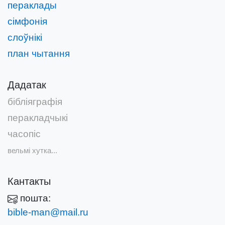
пераклады
сімфонія
слоўнікі
план чытання
Дадатак
бібліяграфія
перакладчыкі
часопіс
вельмі хутка...
Кантакты
пошта:
bible-man@mail.ru