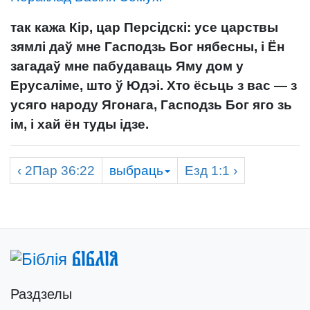
так кажа Кір, цар Персідскі: усе царствы
зямлі даў мне Гасподзь Бог нябесны, і Ён
загадаў мне пабудаваць Яму дом у
Ерусаліме, што ў Юдэі. Хто ёсьць з вас — з
усяго народу Ягонага, Гасподзь Бог яго зь
ім, і хай ён туды ідзе.
‹
2Пар
36:22
выбраць
Езд
1:1 ›
Біблія
Раздзелы