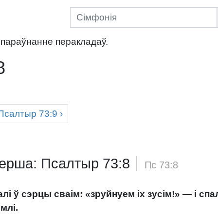
параўнанне перакладаў.
8
Псалтыр
73:9 ›
верша: Псалтыр 73:8
/
Пс 73:8
алі ў сэрцы сваім: «зруйнуем іх зусім!» — і с
ямлі.