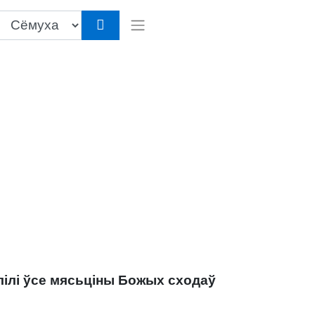
палілі ўсе мясьціны Божых сходаў