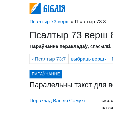
Біблія
Псалтыр 73 верш
» Псалтыр 73:8 — 
Псалтыр 73 верш 
Параўнанне перакладаў
, спасылкі.
‹
Псалтыр
73:7
выбраць
верш
ПАРАЎНАННЕ
Паралельны тэкст для 
Пераклад Васіля Сёмухі
сказ
на з