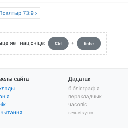
Псалтыр
73:9 ›
це яе і націсніце:
+
Ctrl
Enter
дзелы
сайта
Дадатак
клады
бібліяграфія
онія
перакладчыкі
ікі
часопіс
 чытання
вельмі хутка...