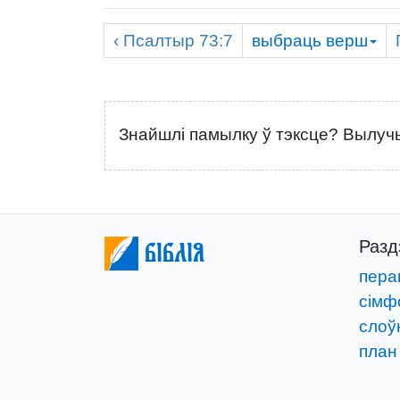
‹
Псалтыр
73:7
выбраць
верш
Знайшлі памылку ў тэксце? Вылучы
Раз
Біблія
пера
сімф
слоўн
план