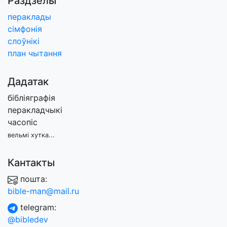
Раздзелы
пераклады
сімфонія
слоўнікі
план чытання
Дадатак
бібліяграфія
перакладчыкі
часопіс
вельмі хутка...
Кантакты
пошта:
bible-man@mail.ru
telegram:
@bibledev