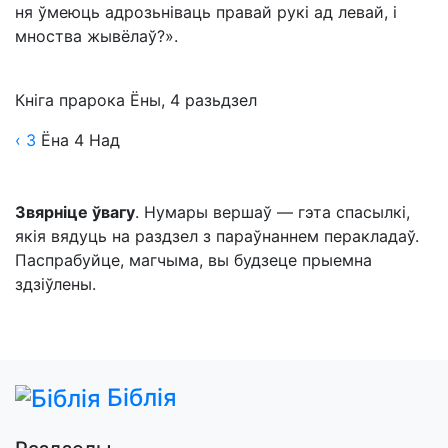
ня ўмеюць адрозьніваць правай рукі ад левай, і
мноства жывёлаў?».
Кніга прарока Ёны, 4 разьдзел
‹ 3
Ёна
4
Над
Звярніце ўвагу
. Нумары вершаў — гэта спасылкі,
якія вядуць на раздзел з параўнаннем перакладаў.
Паспрабуйце, магчыма, вы будзеце прыемна
здзіўлены.
Біблія