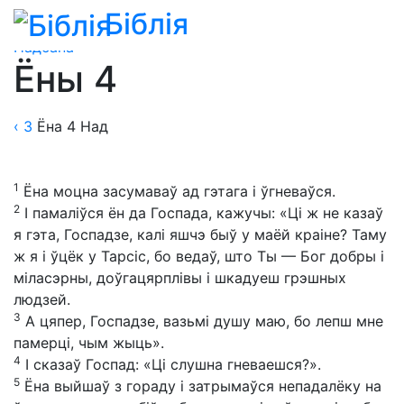
Біблія
Біблія
»
Пераклады
»
Пераклад Аляксандара
Надсана
Ёны 4
‹ 3
Ёна
4
Над
1
Ёна моцна засумаваў ад гэтага і ўгневаўся.
2
І памаліўся ён да Госпада, кажучы: «Ці ж не казаў
я гэта, Госпадзе, калі яшчэ быў у маёй краіне? Таму
ж я і ўцёк у Тарсіс, бо ведаў, што Ты — Бог добры і
міласэрны, доўгацярплівы і шкадуеш грэшных
людзей.
3
А цяпер, Госпадзе, вазьмі душу маю, бо лепш мне
памерці, чым жыць».
4
І сказаў Госпад: «Ці слушна гневаешся?».
5
Ёна выйшаў з гораду і затрымаўся непадалёку на