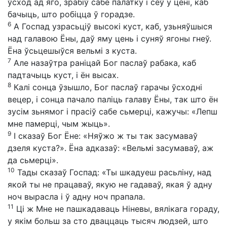
ўсход ад яго, зрабіў сабе палатку і сеў у цені, каб
бачыць, што робіцца ў горадзе.
6
А Госпад узрасьціў высокі куст, каб, узьняўшыся
над галавою Ёны, даў яму цень і суняў ягоны гнеў.
Ёна ўсьцешыўся вельмі з куста.
7
Але назаўтра раніцай Бог паслаў рабака, каб
падтачыць куст, і ён высах.
8
Калі сонца ўзышло, Бог паслаў гарачы ўсходні
вецер, і сонца пачало паліць галаву Ёны, так што ён
зусім зьнямог і прасіў сабе сьмерці, кажучы: «Лепш
мне памерці, чым жыць».
9
І сказаў Бог Ёне: «Няўжо ж ты так засумаваў
дзеля куста?». Ёна адказаў: «Вельмі засумаваў, аж
да сьмерці».
10
Тады сказаў Госпад: «Ты шкадуеш расьліну, над
якой ты не працаваў, якую не гадаваў, якая ў адну
ноч вырасла і ў адну ноч прапала.
11
Ці ж Мне не пашкадаваць Ніневы, вялікага гораду,
у якім больш за сто дваццаць тысяч людзей, што