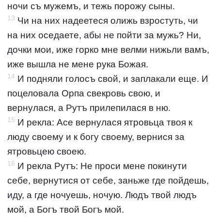
ночи съ мужемъ, и тежь порожу сыны.
13
Чи на них надеетеся олижь взростуть, чи
на них оседаете, абы не пойти за мужь? Ни,
дочки мои, иже горко мне велми нижьли вамъ,
иже вышла не мене рука Божая.
14
И подняли голосъ свой, и заплакали еще. И
поцеловала Орпа свекровь свою, и
вернулася, а Рутъ прилепилася в ню.
15
И рекла: Асе вернулася ятровьца твоя к
люду своему и к богу своему, вернися за
ятровьцею своею.
16
И рекла Рутъ: Не проси мене покинути
себе, вернутися от себе, заньже где пойдешь,
иду, а где ночуешь, ночую. Людъ твой людъ
мой, а Богъ твой Богъ мой.