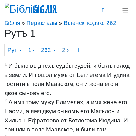
Біблія
Біблія
»
Пераклады
»
Віленскі кодэкс 262
Рутъ 1
Рут
1
262
2
›
1
И было въ днехъ судбы судей, и былъ голод
в земли. И пошол мужь от Бетлегема Игудина
гостити в поли Маавском, он и жона его и
двое сыновъ его.
2
А имя тому мужу Елимелех, а имя жене его
Наоми, а имя двум сыномъ его Магълон и
Хильен, Ефратееве от Бетлегема Июдина. И
пришли в поле Маавское, и были там.