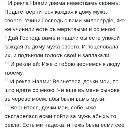
8
И рекла Наами двема невесткамъ своимъ:
Подьте, вернитеся каждая к дому мужа
своего. Учини Господь с вами милосердіе, яко
же учинили есте съ мерътвыми и со мною.
9
Дай Господь вамъ и нашли бы есте упокой
каждая въ дому мужа своего. И поцеловала
их, и подъняли голосъ свой и заплакали.
10
И рекли ей: Иже с тобою вернемся к люду
твоему.
11
И рекла Наами: Вернетеся, дочки мои, по
што идете со мною. Чи еще въ мене сынове
въ череве моем, абы были вамъ мужи.
12
Вернитеся, дочки мои, собе, иже
състарелася есми пойти за мужь абыхъ то
рекла: Есть ми надежа, и тежь была есми сее