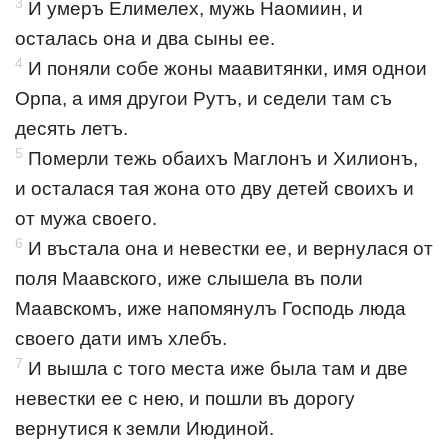
3
И умеръ Елимелех, мужь Наомиин, и
осталась она и два сыны ее.
4
И поняли собе жоны маавитянки, имя однои
Орпа, а имя другои Рутъ, и седели там съ
десять летъ.
5
Померли тежь обаихъ Маглонъ и Хилионъ,
и осталася тая жона ото дву детей своихъ и
от мужа своего.
6
И въстала она и невестки ее, и вернулася от
поля Маавского, иже слышела въ поли
Маавскомъ, иже напомянулъ Господь люда
своего дати имъ хлебъ.
7
И вышла с того места иже была там и две
невестки ее с нею, и пошли въ дорогу
вернутися к земли Июдиной.