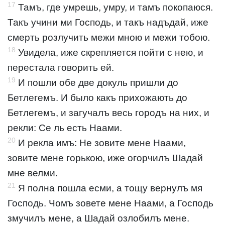
17
Тамъ, где умрешь, умру, и тамъ покопаюся.
Такъ учини ми Господь, и такъ надъдай, иже
смерть розлучить межи мною и межи тобою.
18
Увидела, иже скрепляется пойти с нею, и
перестала говорить ей.
19
И пошли обе две докуль пришли до
Бетлегемъ. И было какъ прихожають до
Бетлегемъ, и загучалъ весь городъ на них, и
рекли: Се ль есть Наами.
20
И рекла имъ: Не зовите мене Наами,
зовите мене горькою, иже огорчилъ Шадай
мне велми.
21
Я полна пошла есми, а тощу вернулъ мя
Господь. Чомъ зовете мене Наами, а Господь
змучилъ мене, а Шадай озлобилъ мене.