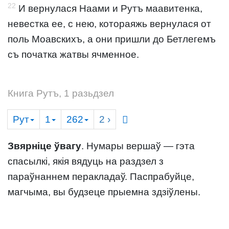
22
И вернулася Наами и Рутъ маавитенка,
невестка ее, с нею, котораяжь вернулася от
поль Моавскихъ, а они пришли до Бетлегемъ
съ початка жатвы ячменное.
Книга Рутъ, 1 разьдзел
Рут
1
262
2
›
Звярніце ўвагу
. Нумары вершаў — гэта
спасылкі, якія вядуць на раздзел з
параўнаннем перакладаў. Паспрабуйце,
магчыма, вы будзеце прыемна здзіўлены.