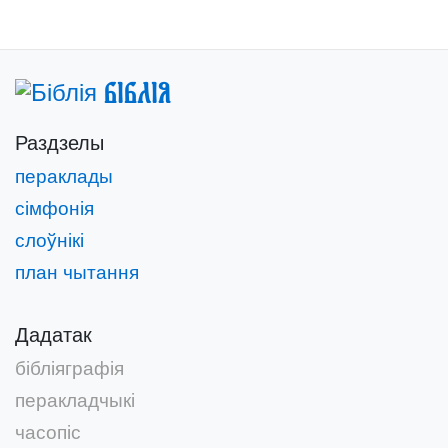
Біблія
Раздзелы
пераклады
сімфонія
слоўнікі
план чытання
Дадатак
бібліяграфія
перакладчыкі
часопіс