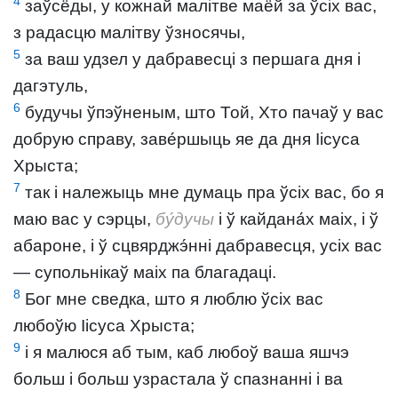
4
заўсёды, у кожнай малітве маёй за ўсіх вас,
з радасцю малітву ўзносячы,
5
за ваш удзел у дабравесці з першага дня і
дагэтуль,
6
будучы ўпэўненым, што Той, Хто пачаў у вас
добрую справу, заве́ршыць яе да дня Іісуса
Хрыста;
7
так і належыць мне думаць пра ўсіх вас, бо я
маю вас у сэрцы,
бу́дучы
і ў кайдана́х маіх, і ў
абароне, і ў сцвярджэ́нні дабравесця, усіх вас
— супольнікаў маіх па благадаці.
8
Бог мне сведка, што я люблю ўсіх вас
любоўю Іісуса Хрыста;
9
і я малюся аб тым, каб любоў ваша яшчэ
больш і больш узрастала ў спазнанні і ва