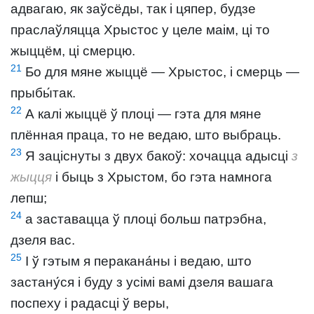
адвагаю, як заўсёды, так і цяпер, будзе
праслаўляцца Хрыстос у целе маім, ці то
жыццём, ці смерцю.
21
Бо для мяне жыццё — Хрыстос, і смерць —
прыбы́так.
22
А калі жыццё ў плоці — гэта для мяне
плённая праца, то не ведаю, што выбраць.
23
Я заціснуты з двух бакоў: хочацца адысці
з
жыцця
і быць з Хрыстом, бо гэта намнога
лепш;
24
а заставацца ў плоці больш патрэбна,
дзеля вас.
25
І ў гэтым я перакана́ны і ведаю, што
застану́ся і буду з усімі вамі дзеля вашага
поспеху і радасці ў веры,