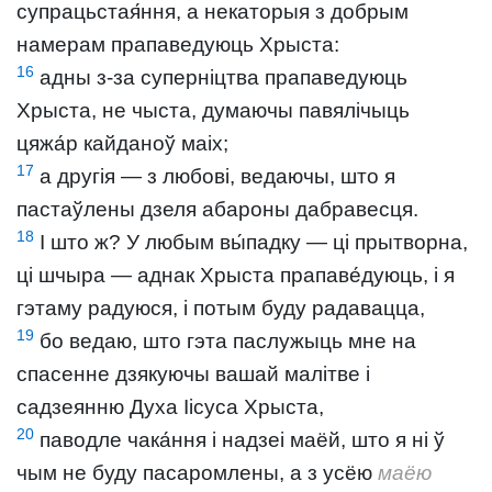
супрацьстая́ння, а некаторыя з добрым
намерам прапаведуюць Хрыста:
16
адны з-за суперніцтва прапаведуюць
Хрыста, не чыста, думаючы павялічыць
цяжа́р кайданоў маіх;
17
а другія — з любові, ведаючы, што я
пастаўлены дзеля абароны дабравесця.
18
І што ж? У любым вы́падку — ці прытворна,
ці шчыра — аднак Хрыста прапаве́дуюць, і я
гэтаму радуюся, і потым буду радавацца,
19
бо ведаю, што гэта паслужыць мне на
спасенне дзякуючы вашай малітве і
садзеянню Духа Іісуса Хрыста,
20
паводле чака́ння і надзеі маёй, што я ні ў
чым не буду пасаромлены, а з усёю
маёю