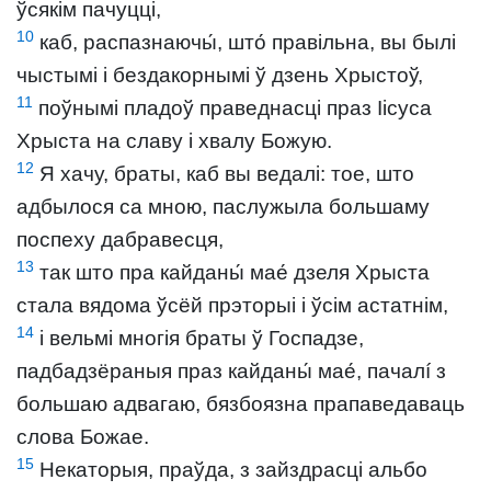
ўсякім пачуцці,
10
каб, распазнаючы́, што́ правільна, вы былі
чыстымі і бездакорнымі ў дзень Хрыстоў,
11
поўнымі пладоў праведнасці праз Іісуса
Хрыста на славу і хвалу Божую.
12
Я хачу, браты, каб вы ведалі: тое, што
адбылося са мною, паслужыла большаму
поспеху дабравесця,
13
так што пра кайданы́ мае́ дзеля Хрыста
стала вядома ўсёй прэторыі і ўсім астатнім,
14
і вельмі многія браты ў Госпадзе,
падбадзёраныя праз кайданы́ мае́, пачалí з
большаю адвагаю, бязбоязна прапаведаваць
слова Божае.
15
Некаторыя, праўда, з зайздрасці альбо