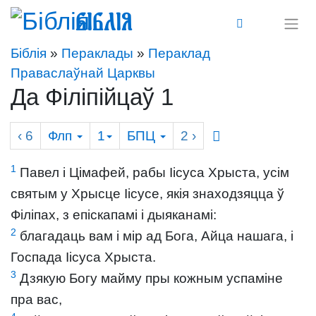
Біблія
Біблія
»
Пераклады
»
Пераклад
Праваслаўнай Царквы
Да Філіпійцаў 1
‹ 6
Флп
1
БПЦ
2
›
1
Павел і Цімафей, рабы Іісуса Хрыста, усім
святым у Хрысце Іісусе, якія знаходзяцца ў
Філіпах, з епіскапамі і дыяканамі:
2
благадаць вам і мір ад Бога, Айца нашага, і
Госпада Іісуса Хрыста.
3
Дзякую Богу майму пры кожным успаміне
пра вас,