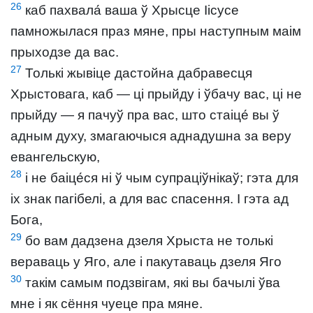
26
каб пахвала́ ваша ў Хрысце Іісусе
памножылася праз мяне, пры наступным маім
прыходзе да вас.
27
Толькі жывіце дастойна дабравесця
Хрыстовага, каб — ці прыйду і ўбачу вас, ці не
прыйду — я пачуў пра вас, што стаіце́ вы ў
адным духу, змагаючыся аднадушна за веру
евангельскую,
28
і не баіце́ся ні ў чым супраціўнікаў; гэта для
іх знак пагібелі, а для вас спасення. І гэта ад
Бога,
29
бо вам дадзена дзеля Хрыста не толькі
вераваць у Яго, але і пакутаваць дзеля Яго
30
такім самым подзвігам, які вы бачылі ўва
мне і як сёння чуеце пра мяне.