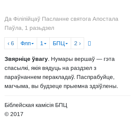
Да Філіпійцаў Пасланне святога Апостала
Паўла, 1 разьдзел
‹ 6
Флп
1
БПЦ
2
›
Звярніце ўвагу
. Нумары вершаў — гэта
спасылкі, якія вядуць на раздзел з
параўнаннем перакладаў. Паспрабуйце,
магчыма, вы будзеце прыемна здзіўлены.
Біблейская камісія БПЦ
© 2017