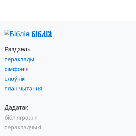
Біблія
Раздзелы
пераклады
сімфонія
слоўнікі
план чытання
Дадатак
бібліяграфія
перакладчыкі