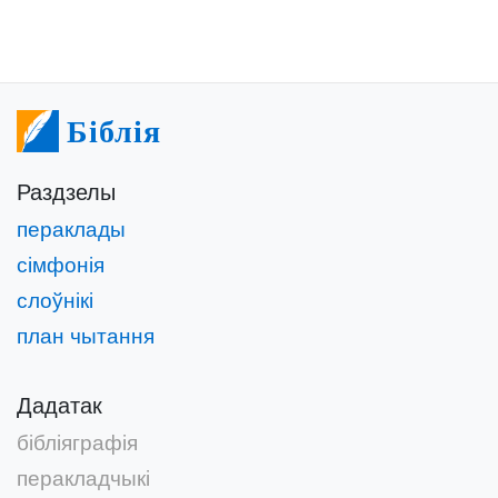
Біблія
Раздзелы
пераклады
сімфонія
слоўнікі
план чытання
Дадатак
бібліяграфія
перакладчыкі