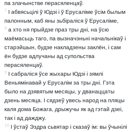
па злачынстве перасяленцаў.
7
І абвясьцілі ў Юдэі і ў Ерусаліме ўсім былым
палонным, каб яны зьбіраліся ў Ерусаліме,
8
а хто ня прыйдзе праз тры дні, на ўсю
маёмасьць таго, па вызначэньні начальнікаў і
старэйшын, будзе накладзены заклён, і сам
ён будзе адлучаны ад супольства
перасяленцаў.
9
І сабраліся ўсе жыхары Юдэі і зямлі
Веньямінавай у Ерусалім за тры дні. Гэта
было на дзявятым месяцы, у дванаццаты
дзень месяца. І сядзеў увесь народ на пляцы
каля дома Божага, дрыжучы як ад гэтай дзеі,
так і ад дажджу.
10
І ўстаў Эздра сьвятар і сказаў ім: вы ўчынілі