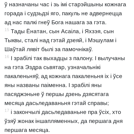
ў назначаны час і зь імі старэйшыны кожнага
горада і судзьдзі яго, пакуль не адвернецца
ад нас палкі гнеў Бога нашага за гэта.
15
Тады Ёнатан, сын Асаіла, і Яхзэя, сын
Тыквы, сталі над гэтай дзеяй, і Мэшулам і
Шаўтай лявіт былі за памочнікаў.
16
І зрабілі так выхадцы з палону. І вылучаны
на гэта Эздра сьвятар, узначальнікі
пакаленьняў, ад кожнага пакаленьня іх і ўсе
яны названы паіменна. І зрабілі яны
пасяджэньне ў першы дзень дзясятага
месяца дасьледаваньня гэтай справы;
17
і закончылі дасьледаваньне пра ўсіх, хто
ўзяў жонак іншапляменных, да першага дня
першага месяца.