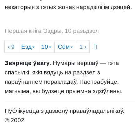
некаторыя з гэтых жонак нарадзілі ім дзяцей.
Першая кніга Эздры, 10 разьдзел
‹ 9
Езд
10
Сём
1
›
Звярніце ўвагу
. Нумары вершаў — гэта
спасылкі, якія вядуць на раздзел з
параўнаннем перакладаў. Паспрабуйце,
магчыма, вы будзеце прыемна здзіўлены.
Публікуецца з дазволу праваўладальнікаў.
© 2002