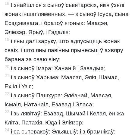
18
І знайшліся з сыноў сьвятарскіх, якія ўзялі
жонак іншапляменных, — з сыноў Ісуса, сына
Ёсэдэкавага, і братоў ягоных: Маасэя,
Эліезэр, Ярыў, і Гэдалія;
19
і яны далі заруку, што адпусьцяць жонак
сваіх, і што яны павінны прынесьці ў ахвяру
барана за сваю віну;
20
і з сыноў Імэра: Хананій і Зэвадыя;
21
і з сыноў Харыма: Маасэя, Элія, Шэмая,
Ехііл і Узія;
22
і з сыноў Пашхура: Элёэнай, Маасэя,
Ісмаіл, Натанаіл, Ёзавад і Эласа;
23
і зь лявітаў: Ёзавад, Шымэй і Келая, ён жа
Кліта, Патахія, Юда і Эліязэр;
24
і са сьпевакоў: Эльяшыў; і з брамнікаў: