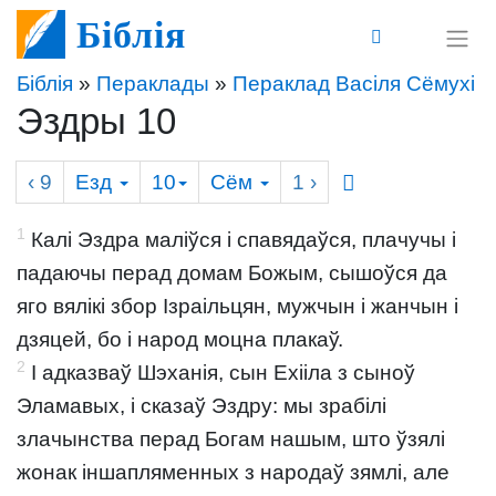
Біблія
Біблія
»
Пераклады
»
Пераклад Васіля Сёмухі
Эздры 10
‹ 9
Езд
10
Сём
1
›
1
Калі Эздра маліўся і спавядаўся, плачучы і
падаючы перад домам Божым, сышоўся да
яго вялікі збор Ізраільцян, мужчын і жанчын і
дзяцей, бо і народ моцна плакаў.
2
І адказваў Шэханія, сын Ехііла з сыноў
Эламавых, і сказаў Эздру: мы зрабілі
злачынства перад Богам нашым, што ўзялі
жонак іншапляменных з народаў зямлі, але