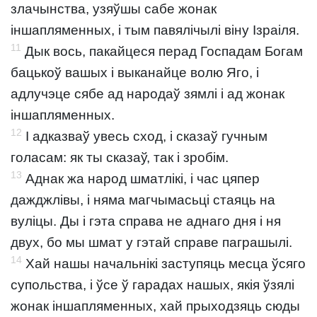
злачынства, узяўшы сабе жонак
іншапляменных, і тым павялічылі віну Ізраіля.
11
Дык вось, пакайцеся перад Госпадам Богам
бацькоў вашых і выканайце волю Яго, і
адлучэце сябе ад народаў зямлі і ад жонак
іншапляменных.
12
І адказваў увесь сход, і сказаў гучным
голасам: як ты сказаў, так і зробім.
13
Аднак жа народ шматлікі, і час цяпер
дажджлівы, і няма магчымасьці стаяць на
вуліцы. Ды і гэта справа не аднаго дня і ня
двух, бо мы шмат у гэтай справе паграшылі.
14
Хай нашы начальнікі заступяць месца ўсяго
супольства, і ўсе ў гарадах нашых, якія ўзялі
жонак іншапляменных, хай прыходзяць сюды