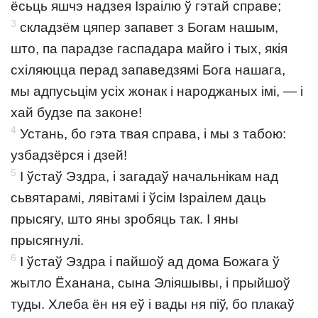
ёсьць яшчэ надзея Ізраілю ў гэтай справе;
3
складзём цяпер запавет з Богам нашым,
што, па парадзе гаспадара майго і тых, якія
схіляюцца перад запаведзямі Бога нашага,
мы адпусьцім усіх жонак і народжаных імі, — і
хай будзе па законе!
4
Устань, бо гэта твая справа, і мы з табою:
узбадзёрся і дзей!
5
І ўстаў Эздра, і загадаў начальнікам над
сьвятарамі, лявітамі і ўсім Ізраілем даць
прысягу, што яны зробяць так. І яны
прысягнулі.
6
І ўстаў Эздра і пайшоў ад дома Божага ў
жытло Ёханана, сына Эліяшывы, і прыйшоў
туды. Хлеба ён ня еў і вады ня піў, бо плакаў