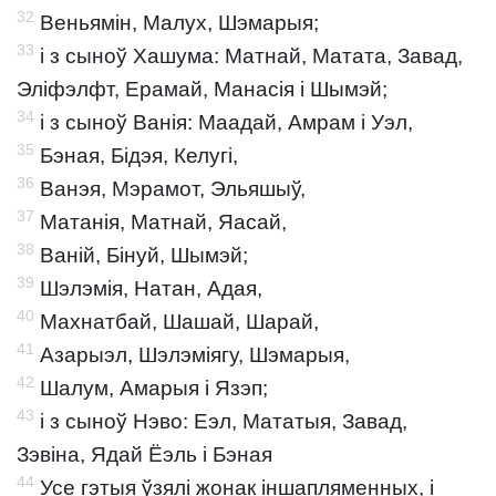
32
Веньямін, Малух, Шэмарыя;
33
і з сыноў Хашума: Матнай, Матата, Завад,
Эліфэлфт, Ерамай, Манасія і Шымэй;
34
і з сыноў Ванія: Маадай, Амрам і Уэл,
35
Бэная, Бідэя, Келугі,
36
Ванэя, Мэрамот, Эльяшыў,
37
Матанія, Матнай, Яасай,
38
Ваній, Бінуй, Шымэй;
39
Шэлэмія, Натан, Адая,
40
Махнатбай, Шашай, Шарай,
41
Азарыэл, Шэлэміягу, Шэмарыя,
42
Шалум, Амарыя і Язэп;
43
і з сыноў Нэво: Еэл, Мататыя, Завад,
Зэвіна, Ядай Ёэль і Бэная
44
Усе гэтыя ўзялі жонак іншапляменных, і