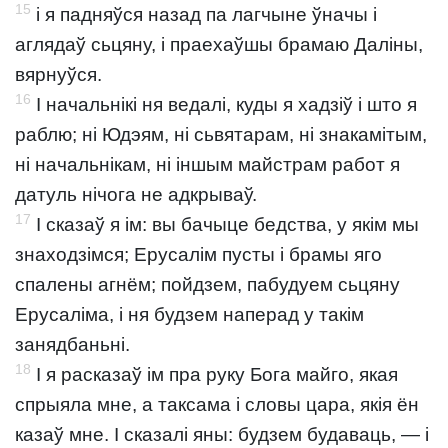
15
і я падняўся назад па лагчыне ўначы і
аглядаў сьцяну, і праехаўшы брамаю Даліны,
вярнуўся.
16
І начальнікі ня ведалі, куды я хадзіў і што я
раблю; ні Юдэям, ні сьвятарам, ні знакамітым,
ні начальнікам, ні іншым майстрам работ я
датуль нічога не адкрываў.
17
І сказаў я ім: вы бачыце бедства, у якім мы
знаходзімся; Ерусалім пусты і брамы яго
спалены агнём; пойдзем, пабудуем сьцяну
Ерусаліма, і ня будзем наперад у такім
занядбаньні.
18
І я расказаў ім пра руку Бога майго, якая
спрыяла мне, а таксама і словы цара, якія ён
казаў мне. І сказалі яны: будзем будаваць, — і