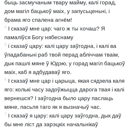
быць засмучаным твару майму, калі горад,
дом магіл бацькоў маіх, у запусьценьні, і
брама яго спалена агнём!
4
І сказаў мне цар: чаго ж ты хочаш? Я
памаліўся Богу нябеснаму
5
і сказаў цару: калі цару заўгодна, і калі ва
ўпадабаньні раб твой перад абліччам тваім,
дык пашлі мяне ў Юдэю, у горад магіл бацькоў
маіх, каб я адбудаваў яго.
6
І сказаў мне цар і царыца, якая сядзела каля
яго: колькі часу задоўжыцца дарога твая і калі
вернешся? І заўгодна было цару паслаць
мяне, пасьля таго як я вызначыў час.
7
І сказаў я цару: калі цару заўгодна, дык даў
бы мне ліст да зарэцкіх начальнікаў