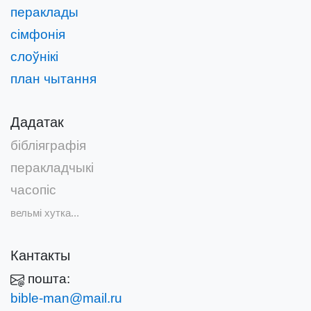
пераклады
сімфонія
слоўнікі
план чытання
Дадатак
бібліяграфія
перакладчыкі
часопіс
вельмі хутка...
Кантакты
пошта:
bible-man@mail.ru