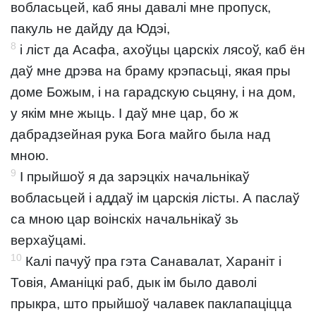
вобласьцей, каб яны давалі мне пропуск,
пакуль не дайду да Юдэі,
8
і ліст да Асафа, ахоўцы царскіх лясоў, каб ён
даў мне дрэва на браму крэпасьці, якая пры
доме Божым, і на гарадскую сьцяну, і на дом,
у якім мне жыць. І даў мне цар, бо ж
дабрадзейная рука Бога майго была над
мною.
9
І прыйшоў я да зарэцкіх начальнікаў
вобласьцей і аддаў ім царскія лісты. А паслаў
са мною цар воінскіх начальнікаў зь
верхаўцамі.
10
Калі пачуў пра гэта Санавалат, Хараніт і
Товія, Аманіцкі раб, дык ім было даволі
прыкра, што прыйшоў чалавек паклапаціцца