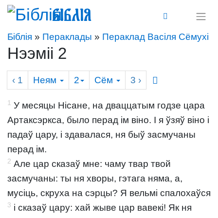
Біблія
Біблія
»
Пераклады
»
Пераклад Васіля Сёмухі
Нээміі 2
‹ 1
Неям
2
Сём
3
›
1
У месяцы Нісане, на дваццатым годзе цара
Артаксэркса, было перад ім віно. І я ўзяў віно і
падаў цару, і здавалася, ня быў засмучаны
перад ім.
2
Але цар сказаў мне: чаму твар твой
засмучаны: ты ня хворы, гэтага няма, а,
мусіць, скруха на сэрцы? Я вельмі спалохаўся
3
і сказаў цару: хай жыве цар вавекі! Як ня