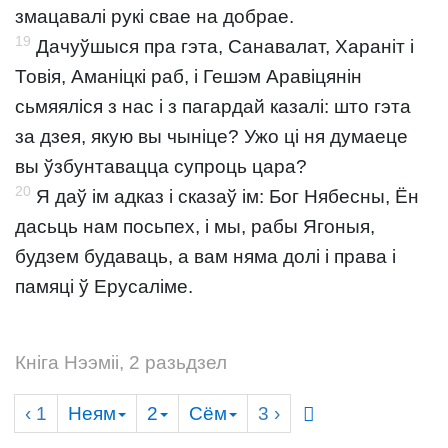
змацавалі рукі свае на добрае.
19
Дачуўшыся пра гэта, Санавалат, Хараніт і
Товія, Аманіцкі раб, і Гешэм Аравіцянін
сьмяяліся з нас і з пагардай казалі: што гэта
за дзея, якую вы чыніце? Ужо ці ня думаеце
вы ўзбунтавацца супроць цара?
20
Я даў ім адказ і сказаў ім: Бог Нябесны, Ён
дасьць нам посьпех, і мы, рабы Ягоныя,
будзем будаваць, а вам няма долі і права і
памяці ў Ерусаліме.
Кніга Нээміі, 2 разьдзел
‹ 1
Неям
2
Сём
3
›