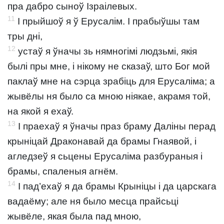
пра дабро сыноў Ізраілевых.
11
І прыйшоў я ў Ерусалім. І прабыўшы там
тры дні,
12
устаў я ўначы зь нямногімі людзьмі, якія
былі пры мне, і нікому не сказаў, што Бог мой
паклаў мне на сэрца зрабіць для Ерусаліма; а
жывёлы ня было са мною ніякае, акрамя той,
на якой я ехаў.
13
І праехаў я ўначы праз браму Даліны перад
крыніцай Драконавай да брамы Гнаявой, і
агледзеў я сьцены Ерусаліма разбураныя і
брамы, спаленыя агнём.
14
І пад’ехаў я да брамы Крыніцы і да царскага
вадаёму; але ня было месца прайсьці
жывёле, якая была пад мною,