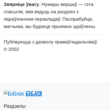
Звярніце ўвагу
. Нумары вершаў — гэта
спасылкі, якія вядуць на раздзел з
параўнаннем перакладаў. Паспрабуйце,
магчыма, вы будзеце прыемна здзіўлены.
Публікуецца з дазволу праваўладальнікаў.
© 2002
Біблія
Раздзелы