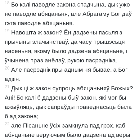
18
Бо калі паводле закона спадчына, дык ужо
не паводле абяцаньня; але Абрагаму Бог даў
гэта паводле абяцаньня.
19
Навошта ж закон? Ён дадзены пасьля з
прычыны злачынстваў, да часу прышэсьця
насеньня, якому было дадзена абяцаньне, і
ўчынена праз анёлаў, рукою пасрэдніка.
20
Але пасрэднік пры адным ня бывае, а Бог
адзін.
21
Дык ці ж закон супроць абяцаньняў Божых?
Ані! Бо калі б дадзены быў закон, які мог бы
ажыўляць, дык сапраўды праведнасьць была
б ад закона;
22
але Пісаньне ўсіх замкнула пад грэх, каб
абяцаньне веруючым было дадзена ад веры