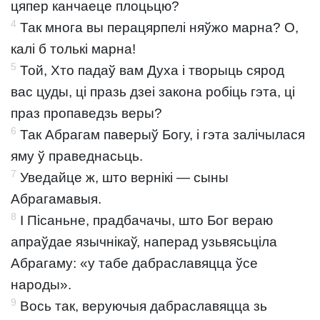
цяпер канчаеце плоцьцю?
4
Так многа вы перацярпелі няўжо марна? О,
калі б толькі марна!
5
Той, Хто падаў вам Духа і творыць сярод
вас цуды, ці празь дзеі закона робіць гэта, ці
праз пропаведзь веры?
6
Так Абрагам паверыў Богу, і гэта залічылася
яму ў праведнасьць.
7
Уведайце ж, што вернікі — сыны
Абрагамавыя.
8
І Пісаньне, прадбачачы, што Бог вераю
апраўдае язычнікаў, наперад узьвясьціла
Абрагаму: «у табе дабраславяцца ўсе
народы».
9
Вось так, веруючыя дабраславяцца зь