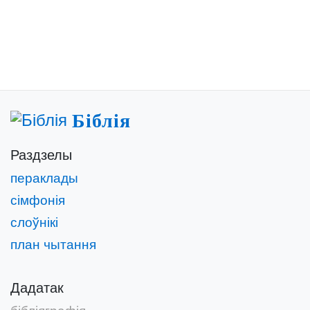
Біблія
Раздзелы
пераклады
сімфонія
слоўнікі
план чытання
Дадатак