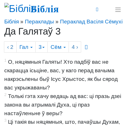
Біблія
Біблія
»
Пераклады
»
Пераклад Васіля Сёмухі
Да Галятаў 3
‹ 2
Гал
3
Сём
4
›
1
О, няцямныя Галяты! Хто падбіў вас не
скарацца ісьціне, вас, у каго перад вачыма
накрэсьлены быў Ісус Хрыстос, як бы сярод
вас укрыжаваны?
2
Толькі гэта хачу ведаць ад вас: ці празь дзеі
закона вы атрымалі Духа, ці праз
настаўленьне ў веры?
3
Ці такія вы няцямныя, што, пачаўшы Духам,