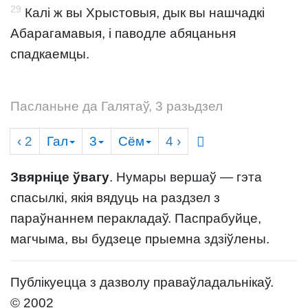
29
Калі ж вы Хрыстовыя, дык вы нашчадкі
Абарагамавыя, і паводле абяцаньня
спадкаемцы.
Пасланьне да Галятаў, 3 разьдзел
‹ 2
Гал
3
Сём
4
›
Звярніце ўвагу
. Нумары вершаў — гэта
спасылкі, якія вядуць на раздзел з
параўнаннем перакладаў. Паспрабуйце,
магчыма, вы будзеце прыемна здзіўлены.
Публікуецца з дазволу праваўладальнікаў.
© 2002