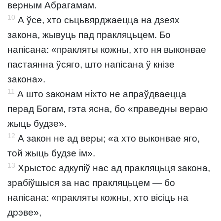
верным Абрагамам.
10
А ўсе, хто сьцьвярджаецца на дзеях
закона, жывуць пад пракляцьцем. Бо
напісана: «пракляты кожны, хто ня выконвае
пастаянна ўсяго, што напісана ў кнізе
закона».
11
А што законам ніхто не апраўдваецца
перад Богам, гэта ясна, бо «праведны вераю
жыць будзе».
12
А закон не ад веры; «а хто выконвае яго,
той жыць будзе ім».
13
Хрыстос адкупіў нас ад пракляцьця закона,
зрабіўшыся за нас пракляцьцем — бо
напісана: «пракляты кожны, хто вісіць на
дрэве»,