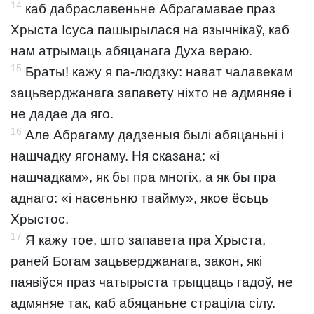
14
каб дабраславеньне Абрагамавае праз
Хрыста Ісуса пашырылася на язычнікаў, каб
нам атрымаць абяцанага Духа вераю.
15
Браты! кажу я па-людзку: нават чалавекам
зацьверджанага запавету ніхто не адмяняе і
не дадае да яго.
16
Але Абрагаму дадзеныя былі абяцаньні і
нашчадку ягонаму. Ня сказана: «і
нашчадкам», як бы пра многіх, а як бы пра
аднаго: «і насеньню твайму», якое ёсьць
Хрыстос.
17
Я кажу тое, што запавета пра Хрыста,
раней Богам зацьверджанага, закон, які
паявіўся праз чатырыста трыццаць гадоў, не
адмяняе так, каб абяцаньне страціла сілу.