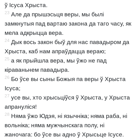
ў Ісуса Хрыста.
23
Але да прышэсьця веры, мы былі
замкнутыя пад вартаю закона да таго часу, як
мела адкрыцца вера.
24
Дык вось закон быў для нас павадыром да
Хрыста, каб нам апраўдацца вераю;
25
а як прыйшла вера, мы ўжо не пад
кіраваньнем павадыра.
26
Бо ўсе вы сыны Божыя па веры ў Хрыста
Ісуса;
27
усе вы, хто хрысьціўся ў Хрыста, у Хрыста
апрануліся!
28
Няма ўжо Юдэя, ні язычніка; няма раба, ні
вольніка; няма мужчынскага полу, ні
жаночага: бо ўсе вы адно ў Хрысьце Ісусе.