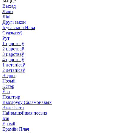
Быццё
Выхад
Лявіт
Лікі
Другі закон
Ісуса сына Нава
Судзьдзяў
Рут
1 царстваў
2 царстваў
3 царстваў
4 царстваў
1 летапісаў
2 летапісаў
Эздры
Нээміі
Эстэр
Ёва
Псалтыр
Выслоўяў Саламонавых
Эклезіяста
Найвышэйшая песьня
Ісаі
Ераміі
Ераміін Плач