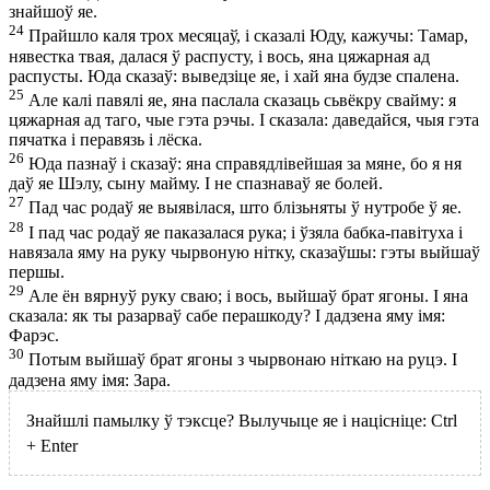
знайшоў яе.
24
Прайшло каля трох месяцаў, і сказалі Юду, кажучы: Тамар,
нявестка твая, далася ў распусту, і вось, яна цяжарная ад
распусты. Юда сказаў: выведзіце яе, і хай яна будзе спалена.
25
Але калі павялі яе, яна паслала сказаць сьвёкру свайму: я
цяжарная ад таго, чые гэта рэчы. І сказала: даведайся, чыя гэта
пячатка і перавязь і лёска.
26
Юда пазнаў і сказаў: яна справядлівейшая за мяне, бо я ня
даў яе Шэлу, сыну майму. І не спазнаваў яе болей.
27
Пад час родаў яе выявілася, што блізьняты ў нутробе ў яе.
28
І пад час родаў яе паказалася рука; і ўзяла бабка-павітуха і
навязала яму на руку чырвоную нітку, сказаўшы: гэты выйшаў
першы.
29
Але ён вярнуў руку сваю; і вось, выйшаў брат ягоны. І яна
сказала: як ты разарваў сабе перашкоду? І дадзена яму імя:
Фарэс.
30
Потым выйшаў брат ягоны з чырвонаю ніткаю на руцэ. І
дадзена яму імя: Зара.
Знайшлі памылку ў тэксце? Вылучыце яе і націсніце:
Ctrl
+
Enter