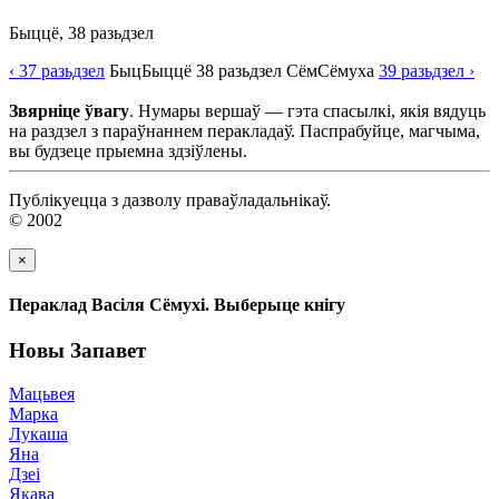
Быццё, 38 разьдзел
‹ 37
разьдзел
Быц
Быццё
38
разьдзел
Сём
Сёмуха
39
разьдзел
›
Звярніце ўвагу
. Нумары вершаў — гэта спасылкі, якія вядуць
на раздзел з параўнаннем перакладаў. Паспрабуйце, магчыма,
вы будзеце прыемна здзіўлены.
Публікуецца з дазволу праваўладальнікаў.
© 2002
×
Пераклад Васіля Сёмухі. Выберыце кнігу
Новы Запавет
Мацьвея
Марка
Лукаша
Яна
Дзеі
Якава