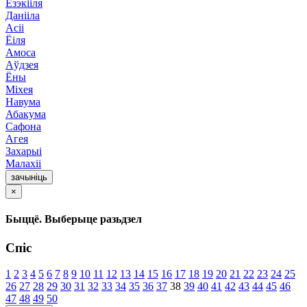
Езэкііля
Данііла
Асіі
Ёіля
Амоса
Аўдзея
Ёны
Міхея
Навума
Абакума
Сафона
Агея
Захарыі
Малахіі
зачыніць
×
Быццё. Выберыце разьдзел
Спіс
1
2
3
4
5
6
7
8
9
10
11
12
13
14
15
16
17
18
19
20
21
22
23
24
25
26
27
28
29
30
31
32
33
34
35
36
37
38
39
40
41
42
43
44
45
46
47
48
49
50