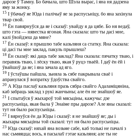
дарозе ў Тамну. Бо бачыла, што Шэла вырас, і яна ня дадзена
яму за жонку.
15
І ўбачыў яе Юда і палічыў яе за распусьніцу, бо яна захінула
твар свой.
16
Ён павярнуўся да яе і сказаў: увайду я да цябе. Бо ня ведаў,
што гэта — нявестка ягоная. Яна сказала: што ты дасі мне,
калі ўвойдзеш да мяне?
17
Ён сказаў: я прышлю табе казьляня са статку. Яна сказала:
ці дасі ты мне заклад, пакуль прышлеш?
18
Ён сказаў: які даць табе заклад? Яна сказала: пячатку тваю, і
перавязь тваю, і лёску тваю, якая ў руцэ тваёй. І даў ён ёй і
ўвайшоў да яе; і яна зачала ад яго.
19
І ўстаўшы пайшла, зьняла зь сябе пакрывала сваё і
апранулася ў вопратку ўдоўства свайго.
20
А Юда паслаў казьляня празь сябра свайго Адаламіцяніна,
каб забраць заклад з рукі жанчыны; але ён не знайшоў яе.
21
І спытаўся ў жыхароў той мясьціны, кажучы: дзе
распусьніца, якая была ў Энаіме пры дарозе? Але яны сказалі:
тут ня было распусьніцы.
22
І вярнуўся ён да Юды і сказаў: я не знайшоў яе; ды і
жыхары мясьціны той сказалі: тут ня было распусьніцы.
23
Юда сказаў: няхай яна возьме сабе, каб толькі не пачалі з
нас сьмяяцца; вось, я пасылаў гэтае казьляня; але ты не