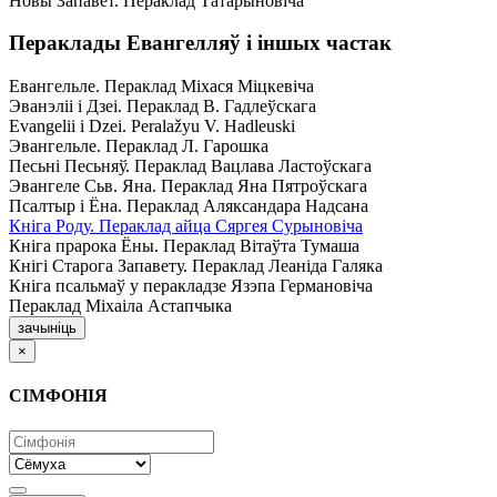
Новы Запавет. Пераклад Татарыновіча
Пераклады Евангелляў і іншых частак
Евангельле. Пераклад Міхася Міцкевіча
Эванэліі і Дзеі. Пераклад В. Гадлеўскага
Evangelii і Dzei. Рeralažyu V. Hadleuski
Эвангельле. Пераклад Л. Гарошка
Песьні Песьняў. Пераклад Вацлава Ластоўскага
Эвангеле Сьв. Яна. Пераклад Яна Пятроўскага
Псалтыр i Ёна. Пераклад Аляксандара Надсана
Кніга Роду. Пераклад айца Сяргея Сурыновіча
Кніга прарока Ёны. Пераклад Вітаўта Тумаша
Кнігі Старога Запавету. Пераклад Леаніда Галяка
Кніга псальмаў у перакладзе Язэпа Германовіча
Пераклад Міхаіла Астапчыка
зачыніць
×
СІМФОНІЯ