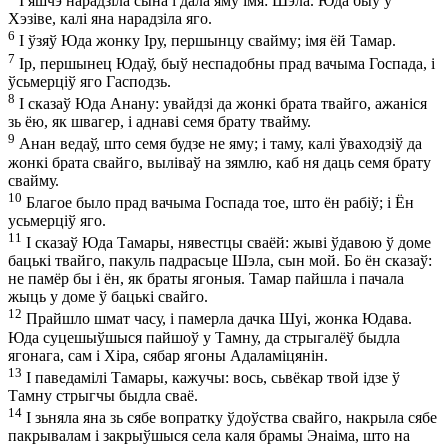
І яшчэ нарадзіла сына і дала яму імя: Шэла. Юда быў у
Хэзіве, калі яна нарадзіла яго.
6
І ўзяў Юда жонку Іру, першынцу свайму; імя ёй Тамар.
7
Ір, першынец Юдаў, быў неспадобны прад вачыма Госпада, і
ўсьмерціў яго Гасподзь.
8
І сказаў Юда Анану: увайдзі да жонкі брата твайго, ажаніся
зь ёю, як швагер, і аднаві семя брату твайму.
9
Анан ведаў, што семя будзе не яму; і таму, калі ўваходзіў да
жонкі брата свайго, выліваў на зямлю, каб ня даць семя брату
свайму.
10
Благое было прад вачыма Госпада тое, што ён рабіў; і Ён
усьмерціў яго.
11
І сказаў Юда Тамары, нявестцы сваёй: жыві ўдавою ў доме
бацькі твайго, пакуль падрасьце Шэла, сын мой. Бо ён сказаў:
не памёр бы і ён, як браты ягоныя. Тамар пайшла і пачала
жыць у доме ў бацькі свайго.
12
Прайшло шмат часу, і памерла дачка Шуі, жонка Юдава.
Юда суцешыўшыся пайшоў у Тамну, да стрыгалёў быдла
ягонага, сам і Хіра, сябар ягоны Адаламіцянін.
13
І паведамілі Тамары, кажучы: вось, сьвёкар твой ідзе ў
Тамну стрыгчы быдла сваё.
14
І зьняла яна зь сябе вопратку ўдоўства свайго, накрыла сябе
пакрывалам і закрыўшыся села каля брамы Энаіма, што на