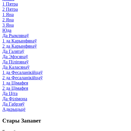
1 Пятра
2 Пятра
1 Яна
2 Яна
3 Яна
Юда
Да Рымлянаў
1 да Карынфянаў
2 да Карынфянаў
Да Галятаў
Да Эфэсянаў
Да Піліпянаў
Да Каласянаў
1 да Фесаланікійцаў
2 да Фесаланікійцаў
1 да Цімафея
2 да Цімафея
Да Ціта
Да Філімона
Да Габрэяў
Адкрыцьцё
Стары Запавет