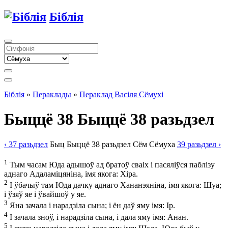
Біблія
Біблія
»
Пераклады
»
Пераклад Васіля Сёмухі
Быццё 38
Быццё 38 разьдзел
‹ 37
разьдзел
Быц
Быццё
38
разьдзел
Сём
Сёмуха
39
разьдзел
›
1
Тым часам Юда адышоў ад братоў сваіх і пасяліўся паблізу
аднаго Адаламіцяніна, імя якога: Хіра.
2
І ўбачыў там Юда дачку аднаго Хананэяніна, імя якога: Шуа;
і ўзяў яе і ўвайшоў у яе.
3
Яна зачала і нарадзіла сына; і ён даў яму імя: Ір.
4
І зачала зноў, і нарадзіла сына, і дала яму імя: Анан.
5