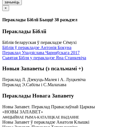
зачыніць
×
Пераклады Бібліі Быццё 38 разьдзел
Пераклады Бібліі
Біблія беларуская ў перакладзе Сёмухі
Біблія ў перакладзе Антонія Бокуна
Пераклад Уладзіслава Чарняўскага 2017
Сьвятая Бібля у перакладзе Яна Станкевіча
Новыя Запаветы (з псальмамі +)
Пераклад Л. Дзекуць-Малея і А. Луцкевіча
Пераклад Э.Сабілы і С.Малахава
Пераклады Новага Запавету
Новы Запавет. Пераклад Праваслаўнай Царквы
«НОВЫ ЗАПАВЕТ»
АФІЦЫЙНАЕ РЫМА-КАТАЛІЦКАЕ ВЫДАННЕ
Новы Запавет ў перакладзе Анатоля Клышкi