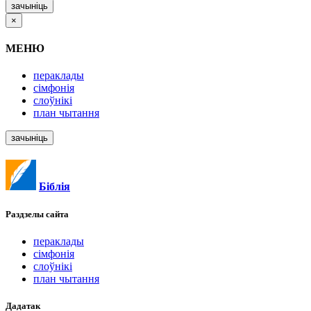
зачыніць
×
МЕНЮ
пераклады
сімфонія
слоўнікі
план чытання
зачыніць
Біблія
Раздзелы
сайта
пераклады
сімфонія
слоўнікі
план чытання
Дадатак