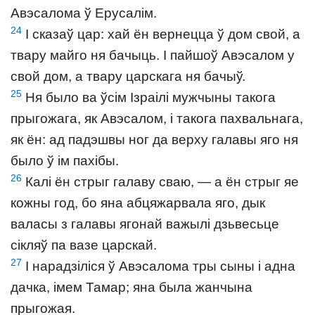
Авэсалома ў Ерусалім.
24
І сказаў цар: хай ён вернецца ў дом свой, а
твару майго ня бачыць. І пайшоў Авэсалом у
свой дом, а твару царскага ня бачыў.
25
Ня было ва ўсім Ізраілі мужчыны такога
прыгожага, як Авэсалом, і такога пахвальнага,
як ён: ад падэшвы ног да верху галавы яго ня
было ў ім пахібы.
26
Калі ён стрыг галаву сваю, — а ён стрыг яе
кожны год, бо яна абцяжарвала яго, дык
валасы з галавы ягонай важылі дзьвесьце
сікляў па вазе царскай.
27
І нарадзіліся ў Авэсалома тры сыны і адна
дачка, імем Тамар; яна была жанчына
прыгожая.