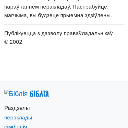
параўнаннем перакладаў. Паспрабуйце,
магчыма, вы будзеце прыемна здзіўлены.
Публікуецца з дазволу праваўладальнікаў.
© 2002
Біблія
Раздзелы
пераклады
сімфонія