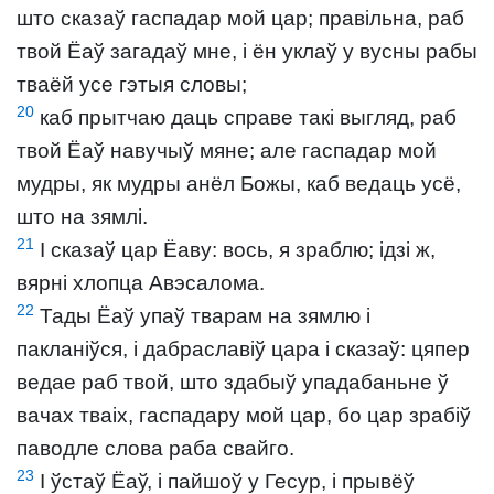
што сказаў гаспадар мой цар; правільна, раб
твой Ёаў загадаў мне, і ён уклаў у вусны рабы
тваёй усе гэтыя словы;
20
каб прытчаю даць справе такі выгляд, раб
твой Ёаў навучыў мяне; але гаспадар мой
мудры, як мудры анёл Божы, каб ведаць усё,
што на зямлі.
21
І сказаў цар Ёаву: вось, я зраблю; ідзі ж,
вярні хлопца Авэсалома.
22
Тады Ёаў упаў тварам на зямлю і
пакланіўся, і дабраславіў цара і сказаў: цяпер
ведае раб твой, што здабыў упадабаньне ў
вачах тваіх, гаспадару мой цар, бо цар зрабіў
паводле слова раба свайго.
23
І ўстаў Ёаў, і пайшоў у Гесур, і прывёў