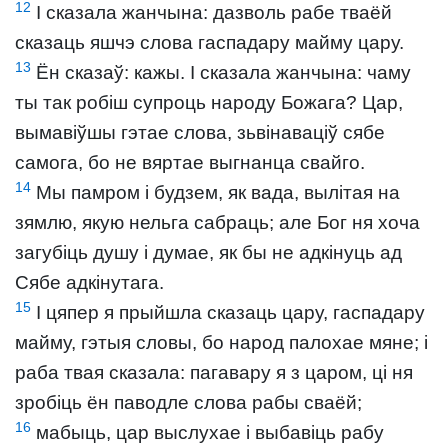
12
І сказала жанчына: дазволь рабе тваёй
сказаць яшчэ слова гаспадару майму цару.
13
Ён сказаў: кажы. І сказала жанчына: чаму
ты так робіш супроць народу Божага? Цар,
вымавіўшы гэтае слова, зьвінаваціў сябе
самога, бо не вяртае выгнанца свайго.
14
Мы памром і будзем, як вада, вылітая на
зямлю, якую нельга сабраць; але Бог ня хоча
загубіць душу і думае, як бы не адкінуць ад
Сябе адкінутага.
15
І цяпер я прыйшла сказаць цару, гаспадару
майму, гэтыя словы, бо народ палохае мяне; і
раба твая сказала: пагавару я з царом, ці ня
зробіць ён паводле слова рабы сваёй;
16
мабыць, цар выслухае і выбавіць рабу