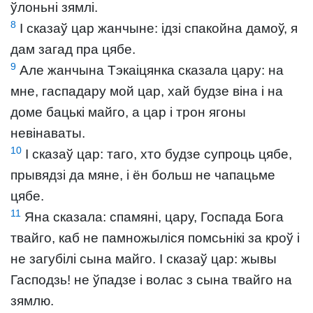
ўлоньні зямлі.
8
І сказаў цар жанчыне: ідзі спакойна дамоў, я
дам загад пра цябе.
9
Але жанчына Тэкаіцянка сказала цару: на
мне, гаспадару мой цар, хай будзе віна і на
доме бацькі майго, а цар і трон ягоны
невінаваты.
10
І сказаў цар: таго, хто будзе супроць цябе,
прывядзі да мяне, і ён больш не чапацьме
цябе.
11
Яна сказала: спамяні, цару, Госпада Бога
твайго, каб не памножыліся помсьнікі за кроў і
не загубілі сына майго. І сказаў цар: жывы
Гасподзь! не ўпадзе і волас з сына твайго на
зямлю.