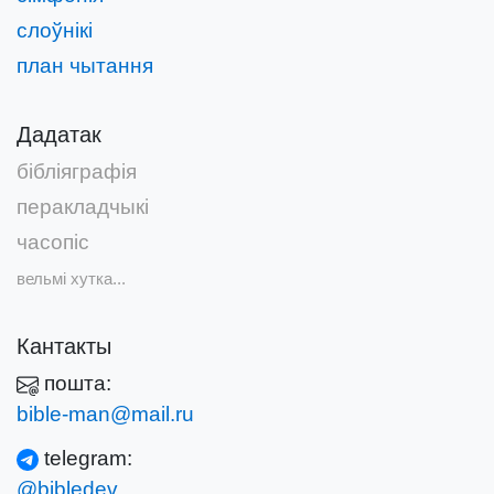
слоўнікі
план чытання
Дадатак
бібліяграфія
перакладчыкі
часопіс
вельмі хутка...
Кантакты
пошта:
bible-man@mail.ru
telegram:
@bibledev