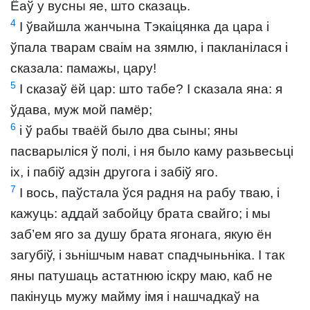
Ёаў у вусны яе, што сказаць.
4
І ўвайшла жанчына Тэкаіцянка да цара і
ўпала тварам сваім на зямлю, і пакланілася і
сказала: памажы, цару!
5
І сказаў ёй цар: што табе? І сказала яна: я
ўдава, муж мой памёр;
6
і ў рабы тваёй было два сыны; яны
пасварыліся ў полі, і ня было каму разьвесьці
іх, і пабіў адзін другога і забіў яго.
7
І вось, паўстала ўся радня на рабу тваю, і
кажуць: аддай забойцу брата свайго; і мы
заб’ем яго за душу брата ягонага, якую ён
загубіў, і зьнішчым нават спадчыньніка. І так
яны патушаць астатнюю іскру маю, каб не
пакінуць мужу майму імя і нашчадкаў на