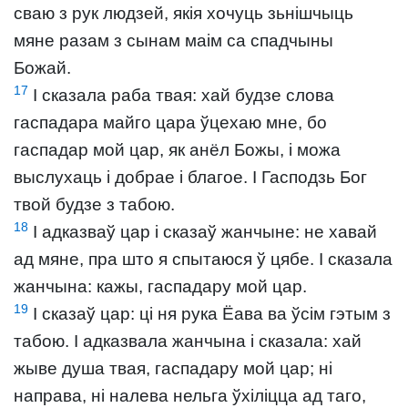
сваю з рук людзей, якія хочуць зьнішчыць
мяне разам з сынам маім са спадчыны
Божай.
17
І сказала раба твая: хай будзе слова
гаспадара майго цара ўцехаю мне, бо
гаспадар мой цар, як анёл Божы, і можа
выслухаць і добрае і благое. І Гасподзь Бог
твой будзе з табою.
18
І адказваў цар і сказаў жанчыне: не хавай
ад мяне, пра што я спытаюся ў цябе. І сказала
жанчына: кажы, гаспадару мой цар.
19
І сказаў цар: ці ня рука Ёава ва ўсім гэтым з
табою. І адказвала жанчына і сказала: хай
жыве душа твая, гаспадару мой цар; ні
направа, ні налева нельга ўхіліцца ад таго,