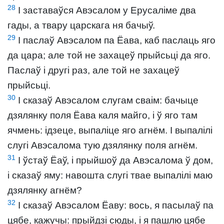
28
І заставаўся Авэсалом у Ерусаліме два
гады, а твару царскага ня бачыў.
29
І паслаў Авэсалом па Ёава, каб паслаць яго
да цара; але той не захацеў прыйсьці да яго.
Паслаў і другі раз, але той не захацеў
прыйсьці.
30
І сказаў Авэсалом слугам сваім: бачыце
дзялянку поля Ёава каля майго, і ў яго там
ячмень: ідзеце, выпаліце яго агнём. І выпалілі
слугі Авэсалома тую дзялянку поля агнём.
31
І ўстаў Ёаў, і прыйшоў да Авэсалома ў дом,
і сказаў яму: навошта слугі твае выпалілі маю
дзялянку агнём?
32
І сказаў Авэсалом Ёаву: вось, я пасылаў па
цябе, кажучы: прыйдзі сюды, і я пашлю цябе