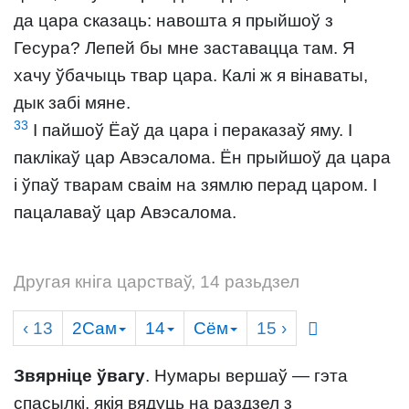
да цара сказаць: навошта я прыйшоў з
Гесура? Лепей бы мне заставацца там. Я
хачу ўбачыць твар цара. Калі ж я вінаваты,
дык забі мяне.
33
І пайшоў Ёаў да цара і пераказаў яму. І
паклікаў цар Авэсалома. Ён прыйшоў да цара
і ўпаў тварам сваім на зямлю перад царом. І
пацалаваў цар Авэсалома.
Другая кніга царстваў, 14 разьдзел
‹ 13
2Сам
14
Сём
15
›
Звярніце ўвагу
. Нумары вершаў — гэта
спасылкі, якія вядуць на раздзел з