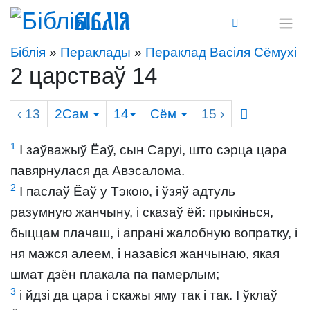
Біблія
Біблія
»
Пераклады
»
Пераклад Васіля Сёмухі
2 царстваў 14
‹ 13
2Сам
14
Сём
15
›
1
І заўважыў Ёаў, сын Саруі, што сэрца цара
павярнулася да Авэсалома.
2
І паслаў Ёаў у Тэкою, і ўзяў адтуль
разумную жанчыну, і сказаў ёй: прыкінься,
быццам плачаш, і апрані жалобную вопратку, і
ня мажся алеем, і назавіся жанчынаю, якая
шмат дзён плакала па памерлым;
3
і йдзі да цара і скажы яму так і так. І ўклаў