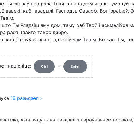
е Ты сказаў пра раба Твайго і пра дом ягоны, умацуй нав
ё вавекі, каб гаварылі: Гасподзь Саваоф, Бог Ізраілеў, ё
Тваім.
што Ты ўладзіш яму дом, таму раб Твой і асьмеліўся м
 пра раба Твайго такое дабро.
 каб ён быў вечна прад абліччам Тваім. Бо калі Ты, Го
 і націсніце:
+
Ctrl
Enter
уха
18
разьдзел
›
пасылкі, якія вядуць на раздзел з параўнаннем перакла