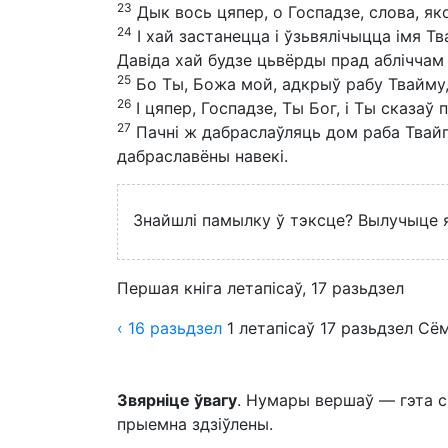
23
Дык вось цяпер, о Госпадзе, слова, яко
24
І хай застанецца і ўзьвялічыцца імя Тва
Давіда хай будзе цьвёрды прад абліччам 
25
Бо Ты, Божа мой, адкрыў рабу Твайму, 
26
І цяпер, Госпадзе, Ты Бог, і Ты сказаў
27
Пачні ж дабраслаўляць дом раба Твайго,
дабраславёны навекі.
Знайшлі памылку ў тэксце? Вылучыце яе
Першая кніга летапісаў, 17 разьдзел
‹ 16
разьдзел
1 летапісаў
17
разьдзел
Сём
Звярніце ўвагу
. Нумары вершаў — гэта с
прыемна здзіўлены.