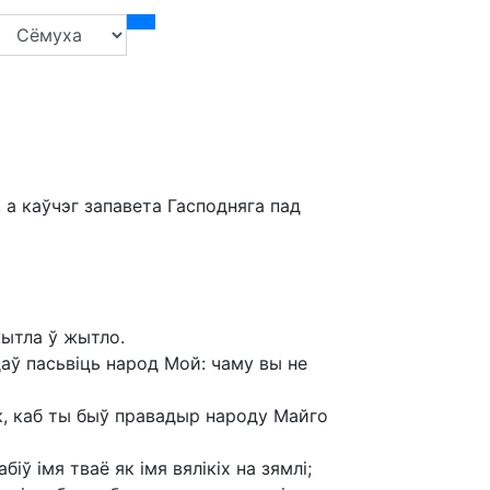
 а каўчэг запавета Гасподняга пад
 жытла ў жытло.
адаў пасьвіць народ Мой: чаму вы не
к, каб ты быў правадыр народу Майго
біў імя тваё як імя вялікіх на зямлі;