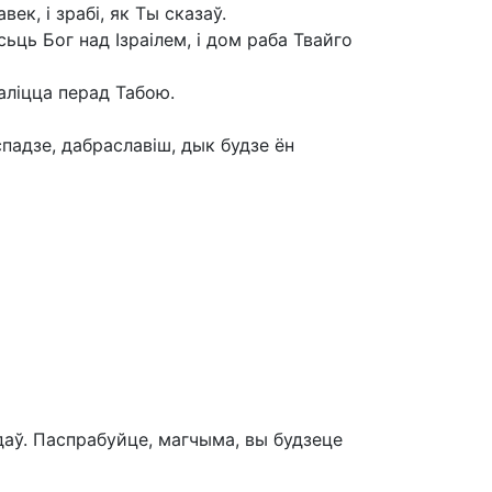
ек, і зрабі, як Ты сказаў.
сьць Бог над Ізраілем, і дом раба Твайго
аліцца перад Табою.
спадзе, дабраславіш, дык будзе ён
даў. Паспрабуйце, магчыма, вы будзеце