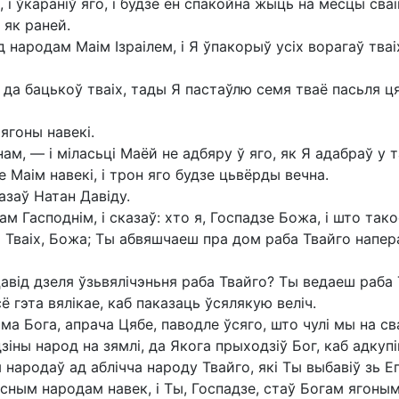
 і ўкараніў яго, і будзе ён спакойна жыць на месцы сваі
 як раней.
ад народам Маім Ізраілем, і Я ўпакорыў усіх ворагаў тва
да бацькоў тваіх, тады Я пастаўлю семя тваё пасьля цяб
ягоны навекі.
м, — і міласьці Маёй не адбяру ў яго, як Я адабраў у та
 Маім навекі, і трон яго будзе цьвёрды вечна.
азаў Натан Давіду.
ам Гасподнім, і сказаў: хто я, Госпадзе Божа, і што та
 Тваіх, Божа; Ты абвяшчаеш пра дом раба Твайго наперад
ід дзеля ўзьвялічэньня раба Твайго? Ты ведаеш раба 
ё гэта вялікае, каб паказаць ўсялякую веліч.
ма Бога, апрача Цябе, паводле ўсяго, што чулі мы на с
зіны народ на зямлі, да Якога прыходзіў Бог, каб адкупі
народаў ад аблічча народу Твайго, які Ты выбавіў зь Ег
асным народам навек, і Ты, Госпадзе, стаў Богам ягоным