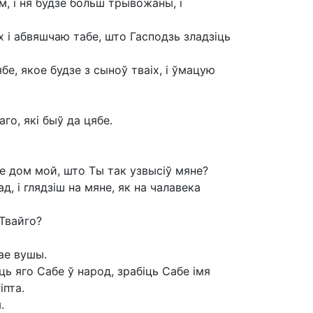
м, і ня будзе больш трывожаны, і
іх і абвяшчаю табе, што Гасподзь зладзіць
е, якое будзе з сыноў тваіх, і ўмацую
го, які быў да цябе.
кое дом мой, што Ты так узвысіў мяне?
, і глядзіш на мяне, як на чалавека
Твайго?
вае вушы.
ць яго Сабе ў народ, зрабіць Сабе імя
іпта.
.