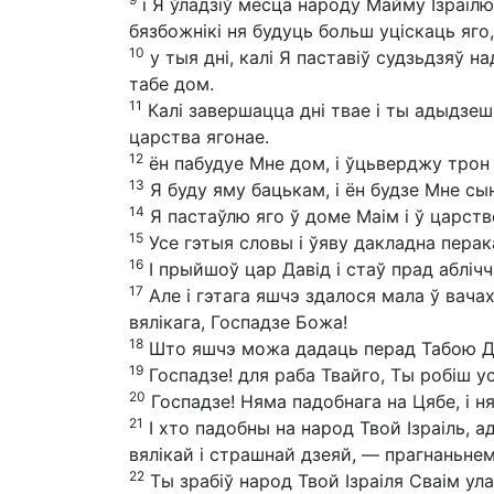
і Я ўладзіў месца народу Майму Ізраілю,
бязбожнікі ня будуць больш уціскаць яго,
10
у тыя дні, калі Я паставіў судзьдзяў н
табе дом.
11
Калі завершацца дні твае і ты адыдзеш 
царства ягонае.
12
ён пабудуе Мне дом, і ўцьверджу трон 
13
Я буду яму бацькам, і ён будзе Мне сына
14
Я пастаўлю яго ў доме Маім і ў царстве
15
Усе гэтыя словы і ўяву дакладна перак
16
І прыйшоў цар Давід і стаў прад аблічч
17
Але і гэтага яшчэ здалося мала ў вачах
вялікага, Госпадзе Божа!
18
Што яшчэ можа дадаць перад Табою Дав
19
Госпадзе! для раба Твайго, Ты робіш ус
20
Госпадзе! Няма падобнага на Цябе, і ня
21
І хто падобны на народ Твой Ізраіль, ад
вялікай і страшнай дзеяй, — прагнаньнем 
22
Ты зрабіў народ Твой Ізраіля Сваім ул