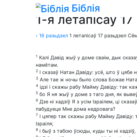
Біблія
Біблія
»
Пераклады
»
Пераклад Васіля Сё
1-я летапісаў 17
‹ 16
разьдзел
1 летапісаў
17
разьдзел
Сём
1
Калі Давід жыў у доме сваім, дык сказа
намётам.
2
І сказаў Натан Давіду: усё, што ў цябе н
3
Але тае ж ночы было слова Божае Ната
4
ідзі і скажы рабу Майму Давіду: так к
5
бо Я ня жыў у доме з таго дня, як вывеў 
6
Дзе ні хадзіў Я з усім Ізраілем, ці сказ
пабудуеце Мне дома кедровага?
7
І цяпер так скажы рабу Майму Давіду: 
Ізраіля;
8
і быў з табою ўсюды, куды ты ні хадзіў, і
9