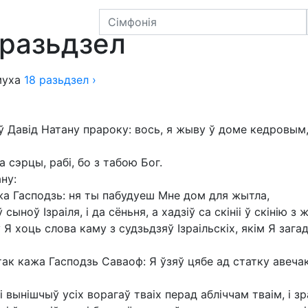
мухі
 разьдзел
уха
18
разьдзел
›
ў Давід Натану прароку: вось, я жыву ў доме кедровым,
а сэрцы, рабі, бо з табою Бог.
ну:
ажа Гасподзь: ня ты пабудуеш Мне дом для жытла,
сыноў Ізраіля, і да сёньня, а хадзіў са скініі ў скінію з
аў Я хоць слова каму з судзьдзяў Ізраільскіх, якім Я заг
так кажа Гасподзь Саваоф: Я ўзяў цябе ад статку авеча
 вынішчыў усіх ворагаў тваіх перад абліччам тваім, і зра