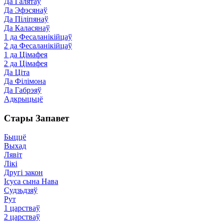
Да Галятаў
Да Эфэсянаў
Да Піліпянаў
Да Каласянаў
1 да Фесаланікійцаў
2 да Фесаланікійцаў
1 да Цімафея
2 да Цімафея
Да Ціта
Да Філімона
Да Габрэяў
Адкрыцьцё
Стары Запавет
Быццё
Выхад
Лявіт
Лікі
Другі закон
Ісуса сына Нава
Судзьдзяў
Рут
1 царстваў
2 царстваў