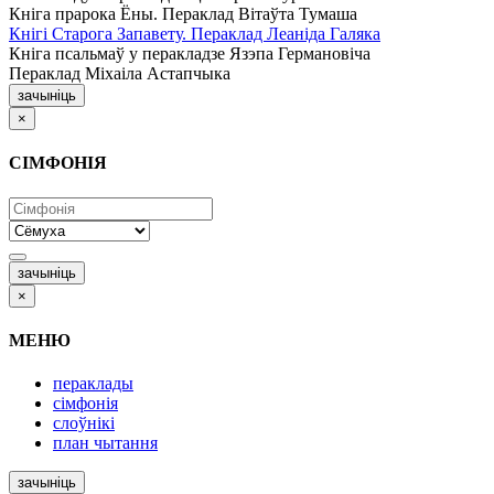
Кніга прарока Ёны. Пераклад Вітаўта Тумаша
Кнігі Старога Запавету. Пераклад Леаніда Галяка
Кніга псальмаў у перакладзе Язэпа Германовіча
Пераклад Міхаіла Астапчыка
зачыніць
×
СІМФОНІЯ
зачыніць
×
МЕНЮ
пераклады
сімфонія
слоўнікі
план чытання
зачыніць