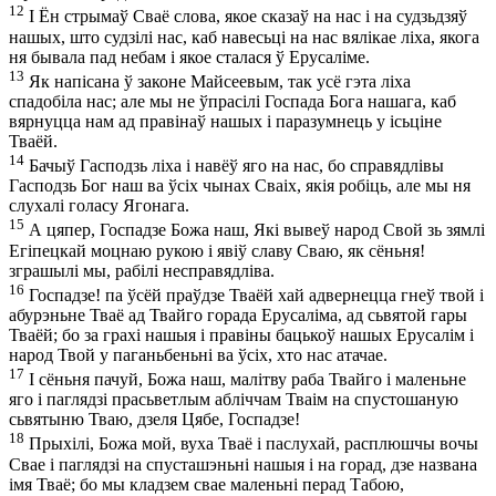
12
І Ён стрымаў Сваё слова, якое сказаў на нас і на судзьдзяў
нашых, што судзілі нас, каб навесьці на нас вялікае ліха, якога
ня бывала пад небам і якое сталася ў Ерусаліме.
13
Як напісана ў законе Майсеевым, так усё гэта ліха
спадобіла нас; але мы не ўпрасілі Госпада Бога нашага, каб
вярнуцца нам ад правінаў нашых і паразумнець у ісьціне
Тваёй.
14
Бачыў Гасподзь ліха і навёў яго на нас, бо справядлівы
Гасподзь Бог наш ва ўсіх чынах Сваіх, якія робіць, але мы ня
слухалі голасу Ягонага.
15
А цяпер, Госпадзе Божа наш, Які вывеў народ Свой зь зямлі
Егіпецкай моцнаю рукою і явіў славу Сваю, як сёньня!
зграшылі мы, рабілі несправядліва.
16
Госпадзе! па ўсёй праўдзе Тваёй хай адвернецца гнеў твой і
абурэньне Тваё ад Твайго горада Ерусаліма, ад сьвятой гары
Тваёй; бо за грахі нашыя і правіны бацькоў нашых Ерусалім і
народ Твой у паганьбеньні ва ўсіх, хто нас атачае.
17
І сёньня пачуй, Божа наш, малітву раба Твайго і маленьне
яго і паглядзі прасьветлым абліччам Тваім на спустошаную
сьвятыню Тваю, дзеля Цябе, Госпадзе!
18
Прыхілі, Божа мой, вуха Тваё і паслухай, расплюшчы вочы
Свае і паглядзі на спусташэньні нашыя і на горад, дзе названа
імя Тваё; бо мы кладзем свае маленьні перад Табою,