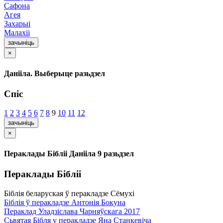
Сафона
Агея
Захарыі
Малахіі
зачыніць
×
Данііла. Выберыце разьдзел
Спіс
1
2
3
4
5
6
7
8
9
10
11
12
зачыніць
×
Пераклады Бібліі Данііла 9 разьдзел
Пераклады Бібліі
Біблія беларуская ў перакладзе Сёмухі
Біблія ў перакладзе Антонія Бокуна
Пераклад Уладзіслава Чарняўскага 2017
Сьвятая Бібля у перакладзе Яна Станкевіча