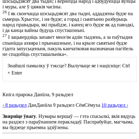
шэсьцьдзясят два тыдні; і вернецца народ і адбудуюцца вуліцы
і муры, але ў цяжкія часіны.
26
І як скончацца шэсьцьдзясят два тыдні, аддадзены будзе на
сьмерць Хрыстос, і ня будзе; а горад і сьвятыню разбурыць
народ правадыра, які прыйдзе, і канец яго будзе як ад паводкі,
і да канца вайны будуць спусташэньні.
27
І зацьвердзіць запавет многім адзін тыдзень, а за паўтыдня
спыніцца ахвяра і прынашэньне, і на крыле сьвятыні будзе
гідота запусьценьня, пакуль канчатковая вызначаная пагібель
не спадобіць спусташальніка».
Знайшлі памылку ў тэксце? Вылучыце яе і націсніце:
Ctrl
+
Enter
Кніга прарока Данііла, 9 разьдзел
‹ 8
разьдзел
Дан
Данііла
9
разьдзел
Сём
Сёмуха
10
разьдзел
›
Звярніце ўвагу
. Нумары вершаў — гэта спасылкі, якія вядуць
на раздзел з параўнаннем перакладаў. Паспрабуйце, магчыма,
вы будзеце прыемна здзіўлены.