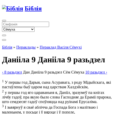
Біблія
Біблія
»
Пераклады
»
Пераклад Васіля Сёмухі
Данііла 9
Данііла 9 разьдзел
‹ 8
разьдзел
Дан
Данііла
9
разьдзел
Сём
Сёмуха
10
разьдзел
›
1
У першы год Дарыя, сына Асуравага, з роду Мідыйскага, які
пастаўлены быў царом над царствам Халдэйскім,
2
у першы год яго цараваньня я, Данііл, зразумеў па кнігах
лічбу гадоў, пра якую было слова Гасподняе да Ераміі прарока,
што семдзесят гадоў споўняцца над руінамі Ерусаліма.
3
І зьвярнуў я сваё аблічча да Госпада Бога з малітваю і
маленьнем, у посьце і ў вярэце і ў попеле,