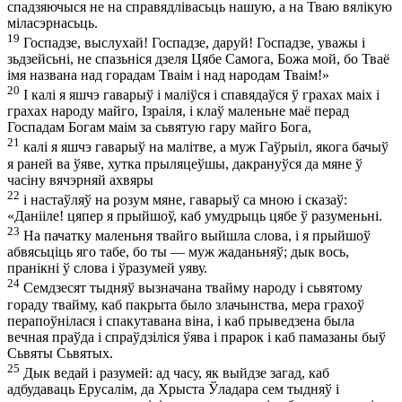
спадзяючыся не на справядлівасьць нашую, а на Тваю вялікую
міласэрнасьць.
19
Госпадзе, выслухай! Госпадзе, даруй! Госпадзе, уважы і
зьдзейсьні, не спазьніся дзеля Цябе Самога, Божа мой, бо Тваё
імя названа над горадам Тваім і над народам Тваім!»
20
І калі я яшчэ гаварыў і маліўся і спавядаўся ў грахах маіх і
грахах народу майго, Ізраіля, і клаў маленьне маё перад
Госпадам Богам маім за сьвятую гару майго Бога,
21
калі я яшчэ гаварыў на малітве, а муж Гаўрыіл, якога бачыў
я раней ва ўяве, хутка прыляцеўшы, дакрануўся да мяне ў
часіну вячэрняй ахвяры
22
і настаўляў на розум мяне, гаварыў са мною і сказаў:
«Данііле! цяпер я прыйшоў, каб умудрыць цябе ў разуменьні.
23
На пачатку маленьня твайго выйшла слова, і я прыйшоў
абвясьціць яго табе, бо ты — муж жаданьняў; дык вось,
пранікні ў слова і ўразумей уяву.
24
Семдзесят тыдняў вызначана твайму народу і сьвятому
гораду твайму, каб пакрыта было злачынства, мера грахоў
перапоўнілася і спакутавана віна, і каб прыведзена была
вечная праўда і спраўдзіліся ўява і прарок і каб памазаны быў
Сьвяты Сьвятых.
25
Дык ведай і разумей: ад часу, як выйдзе загад, каб
адбудаваць Ерусалім, да Хрыста Ўладара сем тыдняў і