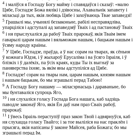
4
і маліўся я Госпаду Богу майму і спавядаўся і сказаў: «малю
Цябе, Госпадзе Божа вялікі і дзівосны, Ахавальнік запавету і
міласьці да тых, якія любяць Цябе і захоўваюць Твае запаведзі!
5
Грашылі мы, учынялі беззаконьне, рабілі несправядліва,
упарціліся і адступалі ад запаведзяў Тваіх і ад пастановаў Тваіх
6
і ня прыслухаліся да рабоў Тваіх прарокаў, якія Тваім імем
гаварылі царам нашым і вяльможам нашым, і бацькам нашым і
ўсяму народу краіны.
7
У Цябе, Госпадзе, праўда, а ў нас сорам на тварах, як сёньня
ў кожнага Юдэя, і ў жыхароў Ерусаліма і ва ўсяго Ізраіля, і ў
блізкіх і ў далёкіх, па ўсіх краях, куды Ты іх выгнаў за
паняверства іхняе, зь якім яны адступіліся ад Цябе.
8
Госпадзе! сорам на твары нам, царам нашым, князям нашым
і нашым бацькам, бо мы зграшылі перад Табою!
9
А Госпаду Богу нашаму — міласэрнасьць і дараваньне, бо
мы бунтаваліся супроць Яго,
10
і ня слухаліся голасу Госпада Бога нашага, каб хадзіць
паводле законаў Яго, якія Ён даў нам праз Сваіх рабоў,
прарокаў.
11
І ўвесь Ізраіль пераступіў праз закон Твой і адвярнуўся, каб
ня слухацца голасу Твайго; і за тое выліліся на нас праклён і
прысяга, якія напісаны ў законе Майсея, раба Божага; бо мы
зграшылі перад Ім.