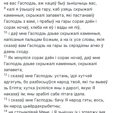
на вас Гасподзь, аж хацеў быў зьнішчыць вас,
9
калі я ўзышоў на гару, каб узяць скрыжалі
каменныя, скрыжалі запавета, які пастанавіў
Гасподзь з вамі, і прабыў на гары сорак дзён і
сорак ночаў, хлеба ня еў і вады ня піў,
10
і даў мне Гасподзь дзьве скрыжалі каменныя,
напісаныя пальцам Божым, а на іх усе словы, якія
сказаў вам Гасподзь на гары зь сярэдзіны агню ў
дзень сходу.
11
Як мінуліся сорак дзён і сорак ночаў, даў мне
Гасподзь дзьве скрыжалі каменныя, скрыжалі
запавета,
12
і сказаў мне Гасподзь: устань, ідзі хутчэй
адгэтуль, бо разбэсьціўся народ твой, які ты вывеў
зь Егіпта; хутка ўхіліліся яны з дарогі, якую Я
наказаў ім; яны зрабілі сабе літага ідала.
13
І сказаў мне Гасподзь: бачу Я народ гэты, вось,
ён народ цьвёрдахрыбетны;
14
ня стрымлівай Мяне, і Я зьнішчу іх і згладжу імя