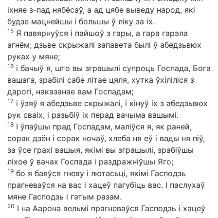
іхняе з-пад нябёсаў, а ад цябе выведу народ, які
будзе мацнейшы і большы ў ліку за іх.
15
Я павярнуўся і пайшоў з гары, а гара гарэла
агнём; дзьве скрыжалі запавета былі ў абедзьвюх
руках у мяне;
16
і бачыў я, што вы зграшылі супроць Госпада, Бога
вашага, зрабілі сабе літае цяля, хутка ўхіліліся з
дарогі, наказанае вам Госпадам;
17
і ўзяў я абедзьве скрыжалі, і кінуў іх з абедзьвюх
рук сваіх, і разьбіў іх перад вачыма вашымі.
18
І ўпаўшы прад Госпадам, маліўся я, як раней,
сорак дзён і сорак ночаў, хлеба ня еў і вады ня піў,
за ўсе грахі вашыя, якімі вы зграшылі, зрабіўшы
ліхое ў вачах Госпада і раздражніўшы Яго;
19
бо я баяўся гневу і лютасьці, якімі Гасподзь
прагневаўся на вас і хацеў пагубіць вас. І паслухаў
мяне Гасподзь і гэтым разам.
20
І на Аарона вельмі прагневаўся Гасподзь і хацеў