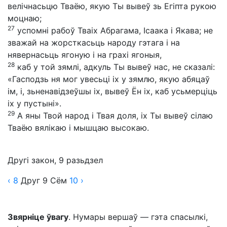
велічнасьцю Тваёю, якую Ты вывеў зь Егіпта рукою
моцнаю;
27
успомні рабоў Тваіх Абрагама, Ісаака і Якава; не
зважай на жорсткасьць народу гэтага і на
нявернасьць ягоную і на грахі ягоныя,
28
каб у той зямлі, адкуль Ты вывеў нас, не сказалі:
«Гасподзь ня мог увесьці іх у зямлю, якую абяцаў
ім, і, зьненавідзеўшы іх, вывеў Ён іх, каб усьмерціць
іх у пустыні».
29
А яны Твой народ і Твая доля, іх Ты вывеў сілаю
Тваёю вялікаю і мышцаю высокаю.
Другі закон, 9 разьдзел
‹ 8
Друг
9
Сём
10
›
Звярніце ўвагу
. Нумары вершаў — гэта спасылкі,