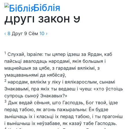
Біблія
Біблія
»
Пераклады
»
Пераклад Васіля Сёмухі
Другі закон 9
‹ 8
Друг
9
Сём
10
›
1
Слухай, Ізраіле: ты цяпер ідзеш за Ярдан, каб
пайсьці авалодаць народамі, якія большыя і
мацнейшыя за цябе, з гарадамі вялікімі, з
умацаваньнямі да нябёсаў,
2
народам, вялікім у ліку і вялікарослым, сынамі
Энакавымі, пра якіх ты ведаеш і чуеш: «хто ўстоіць
супроць сыноў Энакавых?»
3
Дык ведай сёньня, што Гасподзь, Бог твой, ідзе
перад табою, як агонь пажыральны: Ён будзе
зьнішчаць іх і класьці іх перад табою, і ты прагоніш
і вынішчыш іх неўзабаве, як казаў табе Гасподзь.
4