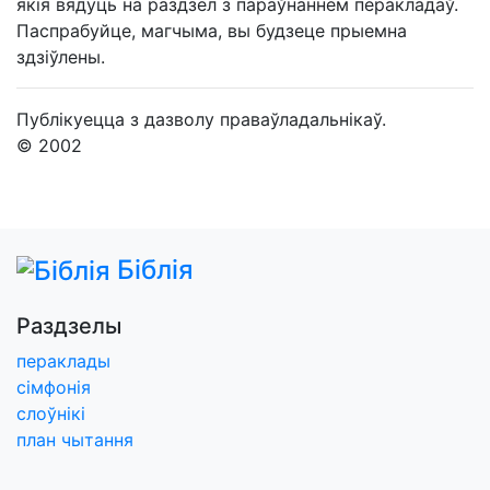
якія вядуць на раздзел з параўнаннем перакладаў.
Паспрабуйце, магчыма, вы будзеце прыемна
здзіўлены.
Публікуецца з дазволу праваўладальнікаў.
© 2002
Біблія
Раздзелы
пераклады
сімфонія
слоўнікі
план чытання