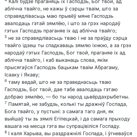
Калі будзе праганяць іх Гасподзь, Бог твой, ад
аблічча твайго, не кажы ў сэрцы тваім, што за
справядлівасьць маю прывёў мяне Гасподзь
авалодаць гэтай зямлёю, і што за грэх народаў
гэтых Гасподзь праганяе іх ад аблічча твайго;
5
не за справядлівасьць тваю і не за праўду сэрца
твайго ідзеш ты спадкаваць зямлю іхнюю, а за грэх
народаў гэтых Гасподзь, Бог твой, праганяе іх ад
аблічча твайго, і каб выканаць слова, якім
прысягаўся Гасподзь бацькам тваім Абрагаму,
Ісааку і Якаву;
6
таму ведай, што не за праведнасьць тваю
Гасподзь, Бог твой, дае табе авалодаць гэтаю
добраю зямлёю, — бо ты народ цьвёрдахрыбетны.
7
Памятай, не забудзь, колькі ты дражніў Госпада,
Бога твайго, у пустыні: з самага таго дня, як
выйшаў ты зь зямлі Егіпецкай, і да самага прыходу
вашага на месца гэта вы супрацівіліся Госпаду.
8
І каля Харыва, вы раздражнілі Госпада, і ўгневаўся