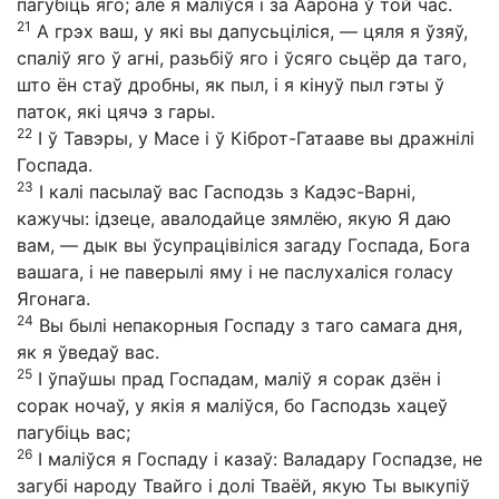
пагубіць яго; але я маліўся і за Аарона ў той час.
21
А грэх ваш, у які вы дапусьціліся, — цяля я ўзяў,
спаліў яго ў агні, разьбіў яго і ўсяго сьцёр да таго,
што ён стаў дробны, як пыл, і я кінуў пыл гэты ў
паток, які цячэ з гары.
22
І ў Тавэры, у Масе і ў Кіброт-Гатааве вы дражнілі
Госпада.
23
І калі пасылаў вас Гасподзь з Кадэс-Варні,
кажучы: ідзеце, авалодайце зямлёю, якую Я даю
вам, — дык вы ўсупрацівіліся загаду Госпада, Бога
вашага, і не паверылі яму і не паслухаліся голасу
Ягонага.
24
Вы былі непакорныя Госпаду з таго самага дня,
як я ўведаў вас.
25
І ўпаўшы прад Госпадам, маліў я сорак дзён і
сорак ночаў, у якія я маліўся, бо Гасподзь хацеў
пагубіць вас;
26
І маліўся я Госпаду і казаў: Валадару Госпадзе, не
загубі народу Твайго і долі Тваёй, якую Ты выкупіў