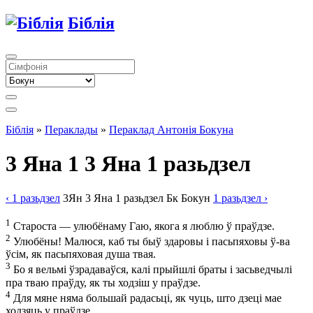
Біблія
Біблія
»
Пераклады
»
Пераклад Антонія Бокуна
3 Яна 1
3 Яна 1 разьдзел
‹ 1
разьдзел
3Ян
3 Яна
1
разьдзел
Бк
Бокун
1
разьдзел
›
1
Староста — улюбёнаму Гаю, якога я люблю ў праўдзе.
2
Улюбёны! Малюся, каб ты быў здаровы і пасьпяховы ў-ва
ўсім, як пасьпяховая душа твая.
3
Бо я вельмі ўзрадаваўся, калі прыйшлі браты і засьведчылі
пра тваю праўду, як ты ходзіш у праўдзе.
4
Для мяне няма большай радасьці, як чуць, што дзеці мае
ходзяць у праўдзе.