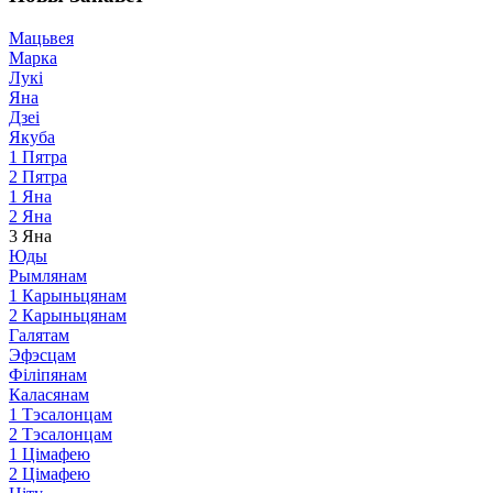
Мацьвея
Марка
Лукі
Яна
Дзеі
Якуба
1 Пятра
2 Пятра
1 Яна
2 Яна
3 Яна
Юды
Рымлянам
1 Карыньцянам
2 Карыньцянам
Галятам
Эфэсцам
Філіпянам
Каласянам
1 Тэсалонцам
2 Тэсалонцам
1 Цімафею
2 Цімафею