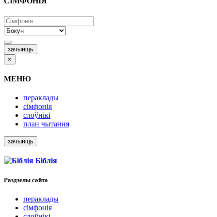
СІМФОНІЯ
зачыніць
×
МЕНЮ
пераклады
сімфонія
слоўнікі
план чытання
зачыніць
Біблія
Раздзелы
сайта
пераклады
сімфонія
слоўнікі