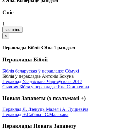
3 Яна. Выберыце разьдзел
Спіс
1
зачыніць
×
Пераклады Бібліі 3 Яна 1 разьдзел
Пераклады Бібліі
Біблія беларуская ў перакладзе Сёмухі
Біблія ў перакладзе Антонія Бокуна
Пераклад Уладзіслава Чарняўскага 2017
Сьвятая Бібля у перакладзе Яна Станкевіча
Новыя Запаветы (з псальмамі +)
Пераклад Л. Дзекуць-Малея і А. Луцкевіча
Пераклад Э.Сабілы і С.Малахава
Пераклады Новага Запавету