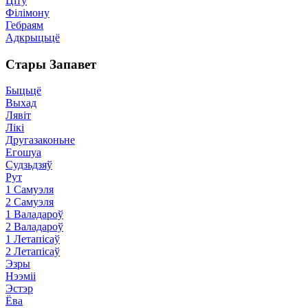
Ціту
Філімону
Гебраям
Адкрыцьцё
Стары Запавет
Быцьцё
Выхад
Лявіт
Лікі
Другазаконьне
Егошуа
Судзьдзяў
Рут
1 Самуэля
2 Самуэля
1 Валадароў
2 Валадароў
1 Летапісаў
2 Летапісаў
Эзры
Нээміі
Эстэр
Ёва