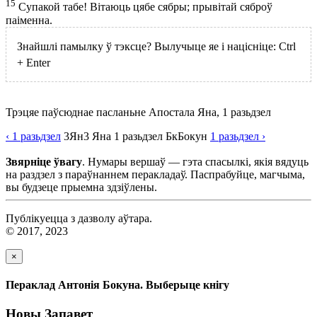
15
Супакой табе! Вітаюць цябе сябры; прывітай сяброў
паіменна.
Знайшлі памылку ў тэксце? Вылучыце яе і націсніце:
Ctrl
+
Enter
Трэцяе паўсюднае пасланьне Апостала Яна, 1 разьдзел
‹ 1
разьдзел
3Ян
3 Яна
1
разьдзел
Бк
Бокун
1
разьдзел
›
Звярніце ўвагу
. Нумары вершаў — гэта спасылкі, якія вядуць
на раздзел з параўнаннем перакладаў. Паспрабуйце, магчыма,
вы будзеце прыемна здзіўлены.
Публікуецца з дазволу аўтара.
© 2017, 2023
×
Пераклад Антонія Бокуна. Выберыце кнігу
Новы Запавет