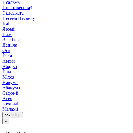
Псальмы
Прыповесьцяў
Эклезіяста
Песьня Песьняў
Ісаі
Ярэміі
Плач
Эзэкіэля
Данііла
Осіі
Ёэля
Амоса
Абадыі
Ёны
Міхея
Навума
Абакума
Сафоніі
Агея
Захарыі
Малахіі
зачыніць
×