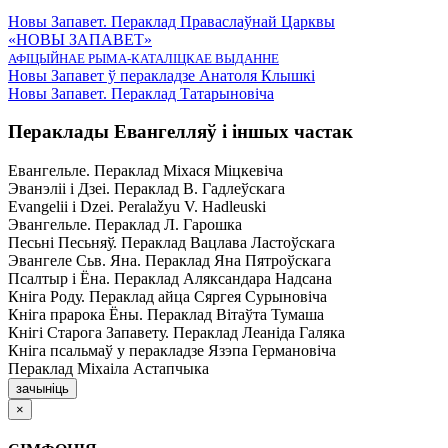
Новы Запавет. Пераклад Праваслаўнай Царквы
«НОВЫ ЗАПАВЕТ»
АФІЦЫЙНАЕ РЫМА-КАТАЛІЦКАЕ ВЫДАННЕ
Новы Запавет ў перакладзе Анатоля Клышкi
Новы Запавет. Пераклад Татарыновіча
Пераклады Евангелляў і іншых частак
Евангельле. Пераклад Міхася Міцкевіча
Эванэліі і Дзеі. Пераклад В. Гадлеўскага
Evangelii і Dzei. Рeralažyu V. Hadleuski
Эвангельле. Пераклад Л. Гарошка
Песьні Песьняў. Пераклад Вацлава Ластоўскага
Эвангеле Сьв. Яна. Пераклад Яна Пятроўскага
Псалтыр i Ёна. Пераклад Аляксандара Надсана
Кніга Роду. Пераклад айца Сяргея Сурыновіча
Кніга прарока Ёны. Пераклад Вітаўта Тумаша
Кнігі Старога Запавету. Пераклад Леаніда Галяка
Кніга псальмаў у перакладзе Язэпа Германовіча
Пераклад Міхаіла Астапчыка
зачыніць
×