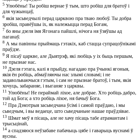
5
Улюбёны! Ты робіш вернае ў тым, што робіш для братоў і
для чужынцаў,
6
якія засьведчылі перад царквою пра тваю любоў. Ты добра
зробіш, правёўшы іх, як належыцца перад Богам,
7
бо яны дзеля імя Ягонага пайшлі, нічога ня ўзяўшы ад
паганаў.
8
А мы павінны прыймаць гэтакіх, каб стацца супрацоўнікамі
праўдзе.
9
Я пісаў царкве, але Дыятрэф, які любіць у іх быць першым,
не прызнае нас.
10
Дзеля гэтага, калі я прыйду, нагадаю пра ўчынкі ягоныя,
якія ён робіць, абмаўляючы нас злымі словамі; і не
задавольваючыся гэтым, і сам не прызнае братоў, і тым, якія
хочуць, забараняе, і выганяе з царквы.
11
Улюбёны! Не пераймай ліхое, але добрае. Хто робіць дабро,
той ад Бога; а хто робіць ліхое, ня бачыў Бога.
12
Пра Дэмэтрыя засьведчана ўсімі і самой праўдаю, і мы
сьведчым, і вы ведаеце, што сьведчаньне нашае праўдзівае.
13
Шмат меў я пісаць, але не хачу пісаць табе атрамантам і
трысьцінай,
14
а спадзяюся неўзабаве пабачыць цябе і гаварыць вуснамі ў
вусны.