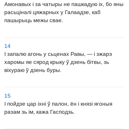
Амонавых і за чатыры не пашкадую іх, бо яны
расьціналі цяжарных у Галаадзе, каб
пашырыць межы свае.
14
І запалю агонь у сьценах Равы, — і зжарэ
харомы яе сярод крыку ў дзень бітвы, зь
віхураю ў дзень буры.
15
І пойдзе цар іхні ў палон, ён і князі ягоныя
разам зь ім, кажа Гасподзь.