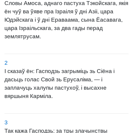
Словы Амоса, аднаго пастуха Тэкойскага, якія
ён чуў ва ўяве пра Ізраіля ў дні Азіі, цара
Юдэйскага і ў дні Ераваама, сына Ёасавага,
цара Ізраільскага, за два гады перад
землятрусам.
2
І сказаў ён: Гасподзь загрыміць зь Сіёна і
дасьць голас Свой зь Ерусаліма, — і
заплачуць халупы пастухоў, і высахне
вяршыня Карміла.
3
Так кажа Гасподзь: за тры злачынствы