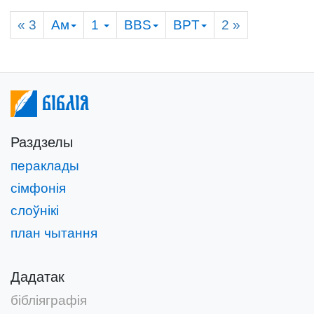
« 3
Ам
1
BBS
BPT
2
»
Біблія
Раздзелы
пераклады
сімфонія
слоўнікі
план чытання
Дадатак
бібліяграфія