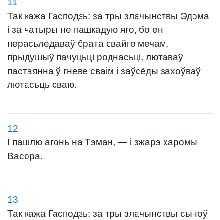
11
Так кажа Гасподзь: за тры злачынствы Эдома
і за чатыры не пашкадую яго, бо ён
перасьледаваў брата свайго мечам,
прыдушыў пачуцьці роднасьці, лютаваў
пастаянна ў гневе сваім і заўсёды захоўваў
лютасьць сваю.
12
І пашлю агонь на Тэман, — і зжарэ харомы
Васора.
13
Так кажа Гасподзь: за тры злачынствы сыноў