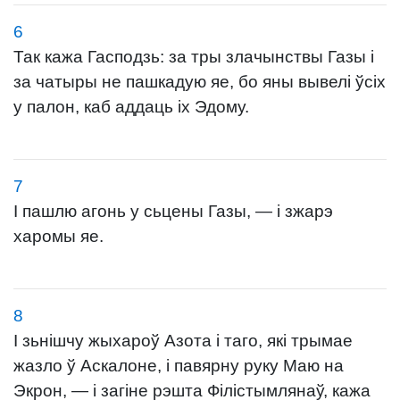
6
Так кажа Гасподзь: за тры злачынствы Газы і
за чатыры не пашкадую яе, бо яны вывелі ўсіх
у палон, каб аддаць іх Эдому.
7
І пашлю агонь у сьцены Газы, — і зжарэ
харомы яе.
8
І зьнішчу жыхароў Азота і таго, які трымае
жазло ў Аскалоне, і павярну руку Маю на
Экрон, — і загіне рэшта Філістымлянаў, кажа