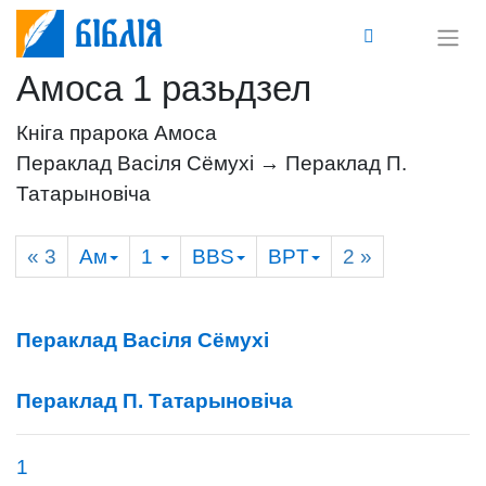
Біблія
Амоса 1 разьдзел
Кніга прарока Амоса
Пераклад Васіля Сёмухі → Пераклад П.
Татарыновіча
« 3
Ам
1
BBS
BPT
2
»
Пераклад Васіля Сёмухі
Пераклад П. Татарыновіча
1