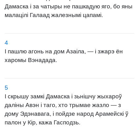
Дамаска і за чатыры не пашкадую яго, бо яны
малацілі Галаад жалезнымі цапамі.
4
І пашлю агонь на дом Азаіла, — і зжарэ ён
харомы Вэнадада.
5
І скрышу замкі Дамаска і зьнішчу жыхароў
даліны Авэн і таго, хто трымае жазло — з
дому Эдэнавага, і пойдзе народ Арамейскі ў
палон у Кір, кажа Гасподзь.