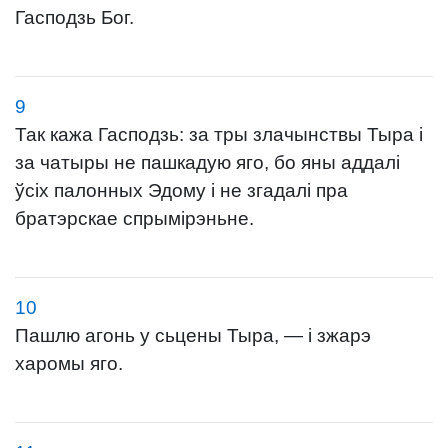
Гасподзь Бог.
9
Так кажа Гасподзь: за тры злачынствы Тыра і
за чатыры не пашкадую яго, бо яны аддалі
ўсіх палонных Эдому і не згадалі пра
братэрскае спрымірэньне.
10
Пашлю агонь у сьцены Тыра, — і зжарэ
харомы яго.