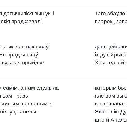
я датычыліся вышукі і
Таго збаўлен
якія прадказвалі
прарокі, за
на які час паказваў
дасьцейваючы
і Ён прадвяшчаў
іх дух Хрыс
аву, якая прыйдзе
Хрыстуса й 
ім самім, а нам служыла
каторым был
а вам празь
але вам вык
Сьвятым, пасланым зь
выглашанага
анікнуць анёлы.
Эванэлію Ду
што й Анёлы