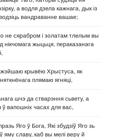
зірку, а водля дзела кажнага, дык із
водзіць вандраванне вашае;
о не сярабром і золатам тлелым вы
д нікчомага жыцьця, пераказанага
,
жэйшаю крывёю Хрыстуса, як
няткнёнага плямаю ягняці,
нага шчэ да стварэння сьвету, а
 ў вапошніх часах для вас,
азь Яго ў Бога, Які збудзіў Яго зь
ў яму славу, каб вы мелі веру й