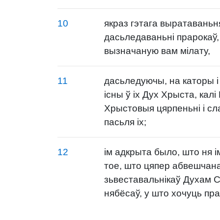
10
якраз гэтага выратаваньн
дасьледаваньні прарокаў, 
вызначаную вам мілату,
11
дасьледуючы, на каторы і 
існы ў іх Дух Хрыста, кал
Хрыстовыя цярпеньні і сл
пасьля іх;
12
ім адкрыта было, што ня 
тое, што цяпер абвешчан
зьвеставальнікаў Духам 
нябёсаў, у што хочуць пр