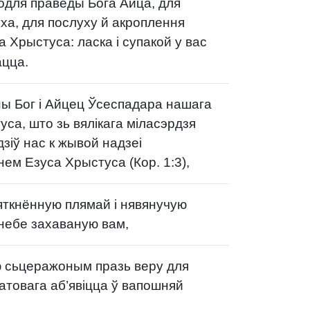
для праведы Бога Айца, для
уха, для послуху й акроплення
 Хрыстуса: ласка і супакой у вас
цца.
ы Бог і Айцец Ўсеспадара нашага
са, што зь вялікага міласэрдзя
зіў нас к жывой надзеі
ем Езуса Хрыстуса (Кор. 1:3),
яткнённую плямай і нявянучую
 небе захаваную вам,
 сьцеражоным празь веру для
атовага аб’явіцца ў вапошняй