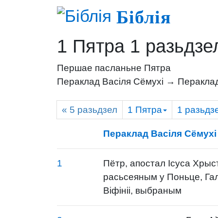
Біблія
1 Пятра 1 разьдзе
Першае пасланьне Пятра
Пераклад Васіля Сёмухі → Пераклад
« 5
разьдзел
1 Пятра
1
разьдз
Пераклад Васіля Сёмухі
1
Пётр, апостал Ісуса Хрыс
расьсеяным у Поньце, Галят
Віфініі, выбраным