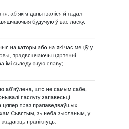
ня, аб якім дапытваліся й гадалі
павяшчаючыя будучую ў вас ласку,
я на каторы або на які час меціў у
товы, прадвяшчаючы цярпенні
за імі сьледуючую славу;
о аб’яўлена, што не самым сабе,
онывалі паслугу запавесьці
 цяпер праз прапаведваўшых
хам Сьвятым, зь неба зысланым, у
 жадаюць пранікнуць.