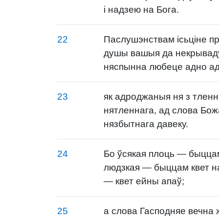
і надзею на Бога.
22
Паслушэнствам ісьціне п
душы вашыя да некрывад
няспынна любеце адно ад
23
як адроджаныя ня з тленн
нятленнага, ад слова Божа
нязбытнага давеку.
24
Бо ўсякая плоць — быццам
людзкая — быццам квет на
— квет ейны апаў;
25
а слова Гасподняе вечна 