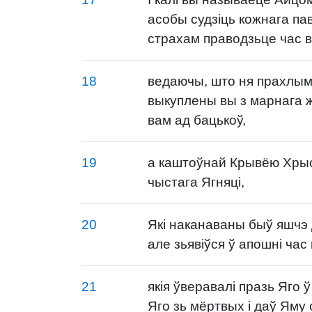
асобы судзіць кожнага па
страхам праводзьце час 
18
ведаючы, што ня прахлым
выкуплены вы з марнага 
вам ад бацькоў,
19
а каштоўнай Крывёю Хрыст
чыстага Ягняці,
20
Які наканаваны быў яшчэ 
але зьявіўся ў апошні час
21
якія ўверавалі празь Яго ў
Яго зь мёртвых і даў Яму 