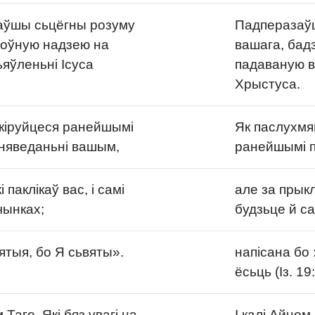
заўшы сьцёгны розуму
Падперазаўш
поўную надзею на
вашага, бад
ьяўленьні Ісуса
падаваную в
Хрыстуса.
 кіруйцеся ранейшымі
Як паслухмя
ў няведаньні вашым,
ранейшымі п
 паклікаў вас, і самі
але за прык
чынках;
будзьце й са
ятыя, бо Я сьвяты».
напісана бо 
ёсьць (Із. 19:
Таго, Які бяз увагі на
І калі Айцом