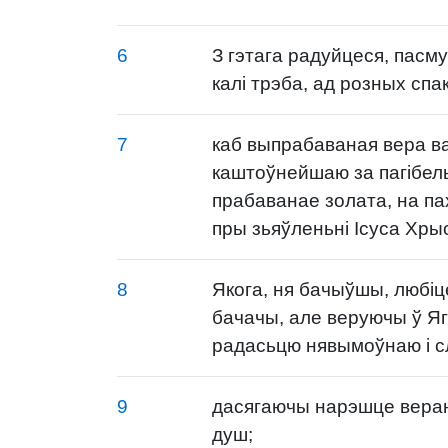
6
З гэтага радуйцеся, пасм
калі трэба, ад розных спа
7
каб выпрабаваная вера в
каштоўнейшаю за пагібель
прабаванае золата, на пах
пры зьяўленьні Ісуса Хры
8
Якога, ня бачыўшы, любіце
бачачы, але веруючы ў Яг
радасьцю нявымоўнаю і с
9
дасягаючы нарэшце вера
душ;