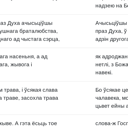
надзею на Б
раз Духа ачысьціўшы
Ачысьціўшы 
ушнага браталюбства,
праз Духа, 
наго ад чыстага сэрца,
адзін другог
ага насеньня, а ад
як адроджаны
га, жывога і
нетлі, з Бож
навекі.
 трава, і ўсякая слава
Бо ўсякае ц
 траве, засохла трава
чалавека, мо
цьвет ейны ап
жыве. А гэта ёсьць тое
слова-ж Госп