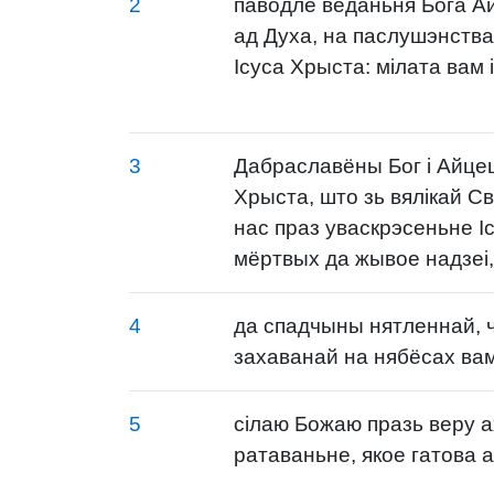
2
паводле веданьня Бога Ай
ад Духа, на паслушэнства
Ісуса Хрыста: мілата вам 
3
Дабраславёны Бог і Айцец
Хрыста, што зь вялікай Св
нас праз уваскрэсеньне І
мёртвых да жывое надзеі,
4
да спадчыны нятленнай, 
захаванай на нябёсах вам
5
сілаю Божаю празь веру 
ратаваньне, якое гатова 