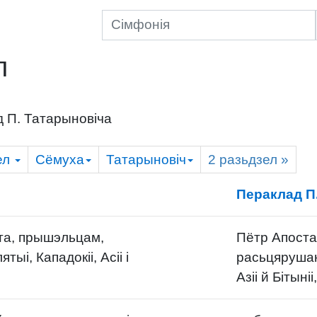
л
 П. Татарыновіча
ел
Сёмуха
Татарыновіч
2
разьдзел
»
Пераклад П
та, прышэльцам,
Пётр Апост
ыі, Кападокіі, Асіі і
расьцярушан
Азіі й Бітыніі,