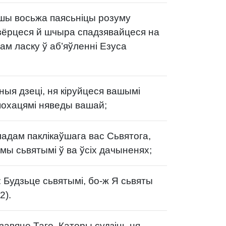
ы восьжа паясьніцы розуму
зёрцеся й шчыра спадзявайцеся на
ам ласку ў аб’яўленні Езуса
ныя дзеці, ня кіруйцеся вашымі
охацямі няведы вашай;
ладам паклікаўшага вас Сьвятога,
мы сьвятымі ў ва ўсіх дачыненях;
: Будзьце сьвятымі, бо-ж Я сьвяты
2).
 завяце Таго, Каторы судзіць ня