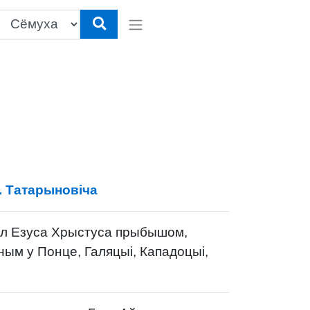
. Татарыновіча
ал Езуса Хрыстуса прыбышом,
ым у Понце, Галяцыі, Кападоцыі,