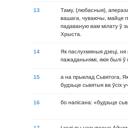
13
Таму, (любасныя), апера
вашага, чуваючы, майце 
падаваную вам мілату ў з
Хрыста.
14
Як паслухмяныя дзеці, ня
пажаданьнямі, якія былі 
15
а на прыклад Сьвятога, Які
будзьце сьвятыя ва ўсіх у
16
бо напісана: «будзьце сьв
17
І калі вы называеце Айцом 