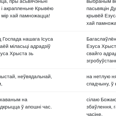
ца, пры асьвячэньні
выбраным во
 і акрапленьне Крывёю
пасьвяцін Д
і мір хай памножацца!
крывёй Езуса
хай памножа
 Госпада нашага Ісуса
Багаслаўлён
аёй міласьці адрадзіў
Езуса Хрысту
суса Хрыста зь
свайго адрад
згробуўстанн
чыстай, неўвядальнай,
на нетлую н
,
спадчыну, ў
ахаваным на
сілаю Божаю
адкрыцца ў апошні час.
збаўлення, г
часіне.