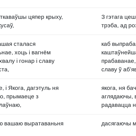
уткаваўшы цяпер крыху,
З гэтага це
кусаў,
трэба, ад ро
ашая сталася
каб выпраба
нае, хоць і вагнём
каштаўнейшай
валу і гонар і славу
прабаванае, 
ста,
славу ў аб’я
, і Якога, дагэтуль ня
якога, ня ба
о, прымаеце з
аглядаючы, 
лаўнаю,
радавацца н
ю вашаю выратаваньня
дасягаючы м