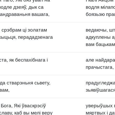
водле дзеяў, дык са
водля мілапо
вандраваньня вашага,
боязьзю пра
 срэбрам ці золатам
ведаючы, шт
жыцьця, перададзенага
адкуплены а
вам бацькамі
а, як беспахібнага і
але найдара
прачыстага, 
да стварэньня сьвету,
прадугледжа
 вам,
зьявіўшагася
 Бога, Які ўваскрэсіў
уверыўшых пр
славу, каб вы мелі веру
мяртвых і да