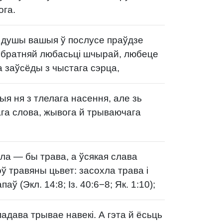
ога.
душы вашыя ў послусе праўдзе
ў братняй любасьці шчырай, любеце
а заўсёды з чыстага сэрца,
я ня з тлелага насення, але зь
ага слова, жывога й трываючага
ела — бы трава, а ўсякая слава
ў травяны цьвет: засохла трава і
аў (Экл. 14:8; Із. 40:6−8; Як. 1:10);
адава трывае навекі. А гэта й ёсьць