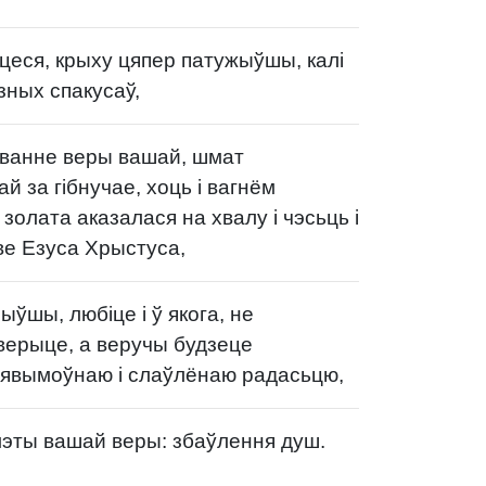
шцеся, крыху цяпер патужыўшы, калі
зных спакусаў,
ванне веры вашай, шмат
 за гібнучае, хоць і вагнём
золата аказалася на хвалу і чэсьць і
ве Езуса Хрыстуса,
чыўшы, любіце і ў якога, не
верыце, а веручы будзеце
явымоўнаю і слаўлёнаю радасьцю,
эты вашай веры: збаўлення душ.