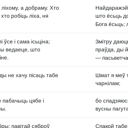
ліхому, а добраму. Хто
Найдаражэйш
хто робіць ліха, ня
што ёсьць д
Бога ёсьць; 
 ўсе і сама ісьціна;
Змітру даюць
вы ведаеце, што
праўда, ды 
іне.
— пасьветча
ды не хачу пісаць табе
Шмат я меў т
чарнілам;
 пабачыць цябе і
бо спадзяюся
ны.
вусны пагут
бры; павітай сяброў
Спакой табе