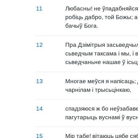
11
Любасны! не ўпадабняйся 
робіць дабро, той Божы; а 
бачыў Бога.
12
Пра Дзімітрыя засьведчылі
сьведчым таксама і мы, і 
сьведчаньне нашае ў ісьц
13
Многае меўся я напісаць; 
чарнілам і трысьцінкаю,
14
спадзяюся ж бо неўзабаве
пагутарыць вуснамі ў вус
15
Мір табе! вітаюць цябе ся