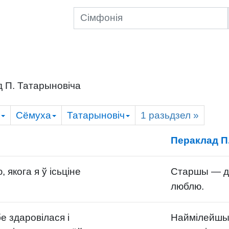
 П. Татарыновіча
Сёмуха
Татарыновіч
1
разьдзел
»
Пераклад П
якога я ў ісьціне
Старшы — да
люблю.
е здаровілася і
Наймілейшы!