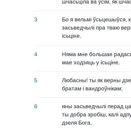
шчасьціла ва ўсім, як шча
3
Бо я вельмі ўсьцешыўся, к
засьведчылі пра тваю верн
ісьціне.
4
Няма мне большае радасьц
мае ходзяць у ісьціне.
5
Любасны! ты як верны дзе
братам і вандроўнікам;
6
яны засьведчылі перад ц
ты добра зробіш, калі адпу
дзеля Бога,