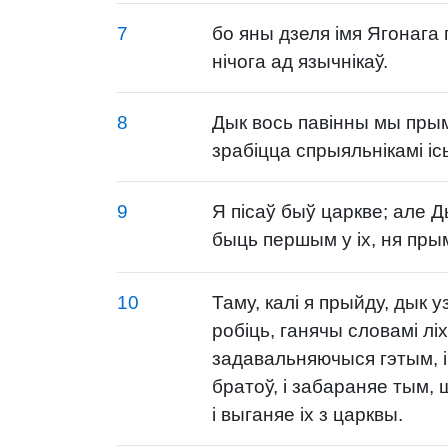
7
бо яны дзеля імя Ягонага
нічога ад язычнікаў.
8
Дык вось павінны мы прыма
зрабіцца спрыяльнікамі іс
9
Я пісаў быў царкве; але Д
быць першым у іх, ня пры
10
Таму, калі я прыйду, дык у
робіць, ганячы словамі ліхі
задавальняючыся гэтым, 
братоў, і забараняе тым,
і выганяе іх з царквы.