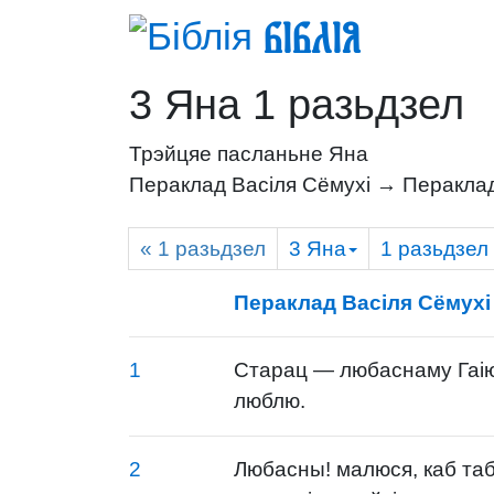
Біблія
3 Яна 1 разьдзел
Трэйцяе пасланьне Яна
Пераклад Васіля Сёмухі → Пераклад
« 1
разьдзел
3 Яна
1
разьдзел
Пераклад Васіля Сёмухі
1
Старац — любаснаму Гаію, 
люблю.
2
Любасны! малюся, каб таб