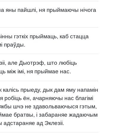
она яны пайшлі, ня прыймаючы нічога
інны гэткіх прыймаць, каб стацца
і праўды.
зіі, але Дыотрэф, што любіць
ь між імі, ня прыймае нас.
к калісь прыеду, дык дам яму напамін
кія робіць ён, ачарняючы нас благімі
 якбы шчэ не здавольваючыся гэтым,
ыймае братвы, і забараняе жадаючым
 адстараняе ад Эклезіі.