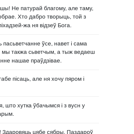
ы! Не патурай благому, але таму,
обрае. Хто дабро творыць, той з
ліхадзей-жа ня відзеў Бога.
 пасьветчанне ўсе, навет і сама
й мы такжа сьветчым, а тыж ведаеш
нне нашае праўдзівае.
абе пісаць, але ня хочу пяром і
, што хутка ўбачымся і з вусн у
арым.
! Здаровяць цябе сябры. Паздароў