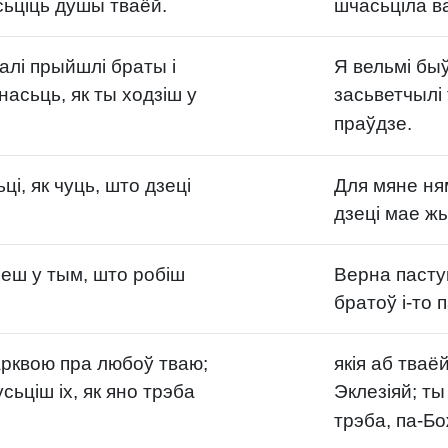
сьціць душы тваёй.
шчасьціла ва
алі прыйшлі браты і
Я вельмі быў
асьць, як ты ходзіш у
засьветчылі 
праўдзе.
і, як чуць, што дзеці
Для мяне ня
дзеці мае ж
еш у тым, што робіш
Верна пасту
братоў і-то
арквою пра любоў тваю;
якія аб тваё
сьціш іх, як яно трэба
Эклезіяй; ты
трэба, па-Б