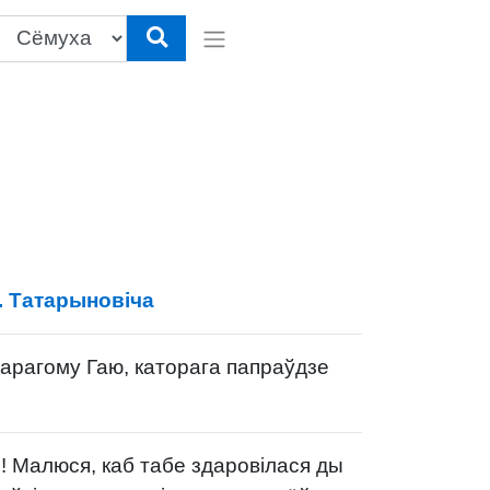
. Татарыновіча
рагому Гаю, каторага папраўдзе
 Малюся, каб табе здаровілася ды