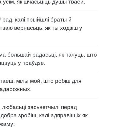
 ўсім, як шчасьціць душы тваёй.
 рад, калі прыйшлі браты й
тваю вернасьць, як ты ходзіш у
ма большай радасьці, як пачуць, што
ыцвуць у праўдзе.
паеш, мілы мой, што робіш для
 падарожных,
й любасьці засьветчылі перад
 добра зробіш, калі адправіш іх як
ожаму;