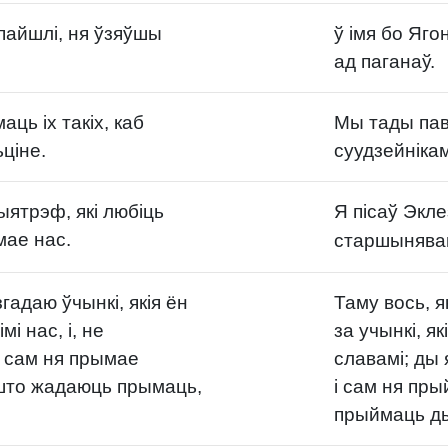
 пайшлі, ня ўзяўшы
ў імя бо Яг
ад паганаў.
ць іх такіх, каб
Мы тады пав
ьціне.
суудзейнікам
ыятрэф, які любіць
Я пісаў Экле
мае нас.
старшынявац
згадаю ўчынкі, якія ён
Таму вось, я
мі нас, і, не
за учынкі, я
і сам ня прымае
славамі; ды
 што жадаюць прымаць,
і сам ня пр
прыймаць ды