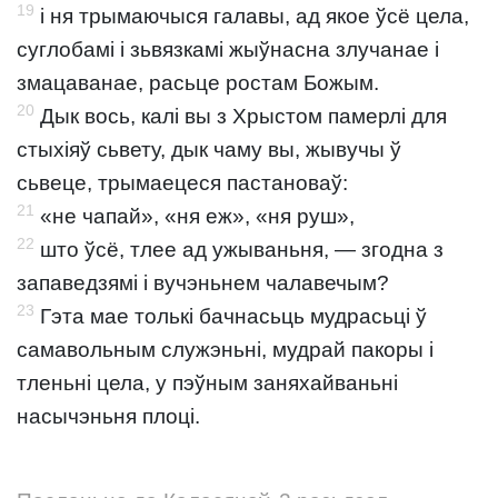
19
і ня трымаючыся галавы, ад якое ўсё цела,
суглобамі і зьвязкамі жыўнасна злучанае і
змацаванае, расьце ростам Божым.
20
Дык вось, калі вы з Хрыстом памерлі для
стыхіяў сьвету, дык чаму вы, жывучы ў
сьвеце, трымаецеся пастановаў:
21
«не чапай», «ня еж», «ня руш»,
22
што ўсё, тлее ад ужываньня, — згодна з
запаведзямі і вучэньнем чалавечым?
23
Гэта мае толькі бачнасьць мудрасьці ў
самавольным служэньні, мудрай пакоры і
тленьні цела, у пэўным заняхайваньні
насычэньня плоці.