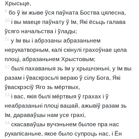
Хрысьце,
9
бо ў ім жыве ўся паўната Боства цялесна,
10
і вы маеце паўнату ў Ім, Які ёсьць галава
ўсяго начальства і ўлады;
11
у Ім вы і абрэзаны абразаньнем
нерукатворным, калі скінулі грахоўнае цела
плоці, абразаньнем Хрыстовым;
12
былі пахаваныя зь Ім у хрышчэньні, у Ім вы
разам і ўваскрэсьлі вераю ў сілу Бога, Які
ўваскрэсіў Яго зь мёртвых,
13
і вас, якія былі мёртвыя ў грахах і ў
неабразаньні плоці вашай, ажывіў разам зь
Ім, дараваўшы нам усе грахі,
14
скасаваўшы вучэньнем былое пра нас
рукапісаньне, якое было супроць нас, і Ён