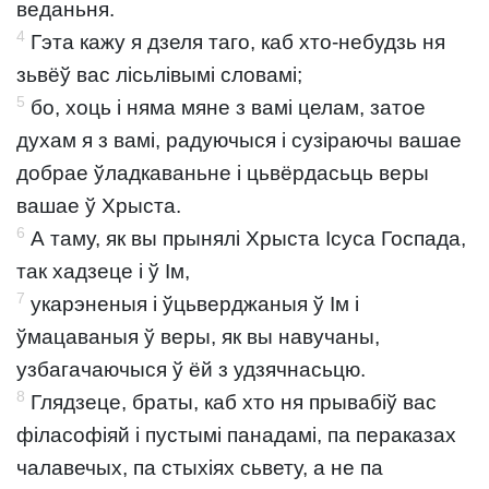
веданьня.
4
Гэта кажу я дзеля таго, каб хто-небудзь ня
зьвёў вас лісьлівымі словамі;
5
бо, хоць і няма мяне з вамі целам, затое
духам я з вамі, радуючыся і сузіраючы вашае
добрае ўладкаваньне і цьвёрдасьць веры
вашае ў Хрыста.
6
А таму, як вы прынялі Хрыста Ісуса Госпада,
так хадзеце і ў Ім,
7
укарэненыя і ўцьверджаныя ў Ім і
ўмацаваныя ў веры, як вы навучаны,
узбагачаючыся ў ёй з удзячнасьцю.
8
Глядзеце, браты, каб хто ня прывабіў вас
філасофіяй і пустымі панадамі, па пераказах
чалавечых, па стыхіях сьвету, а не па