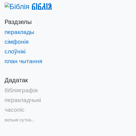
Біблія
Раздзелы
пераклады
сімфонія
слоўнікі
план чытання
Дадатак
бібліяграфія
перакладчыкі
часопіс
вельмі хутка...