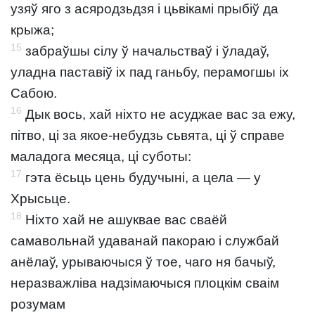
узяў яго з асяродзьдзя і цьвікамі прыбіў да
крыжа;
15
забраўшы сілу ў начальстваў і ўладаў,
уладна паставіў іх пад ганьбу, перамогшы іх
Сабою.
16
Дык вось, хай ніхто не асуджае вас за ежу,
пітво, ці за якое-небудзь сьвята, ці ў справе
маладога месяца, ці суботы:
17
гэта ёсьць цень будучыні, а цела — у
Хрысьце.
18
Ніхто хай не ашуквае вас сваёй
самавольнай удаванай пакораю і службай
анёлаў, урываючыся ў тое, чаго ня бачыў,
неразважліва надзімаючыся плоцкім сваім
розумам