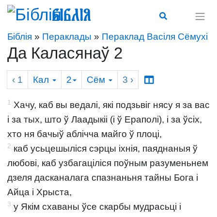
Біблія
Біблія
»
Пераклады
»
Пераклад Васіля Сёмухі
Да Каласянаў 2
‹ 1
Кал
2
Сём
3
›
1
Хачу, каб вы ведалі, які подзьвіг нясу я за вас
і за тых, што ў Лаадыкіі (і ў Ераполі), і за ўсіх,
хто ня бачыў аблічча майго ў плоці,
2
каб усьцешыліся сэрцы іхнія, паяднаныя ў
любові, каб узбагаціліся поўным разуменьнем
дзеля дасканалага спазнаньня тайны Бога і
Айца і Хрыста,
3
у Якім схаваны ўсе скарбы мудрасьці і