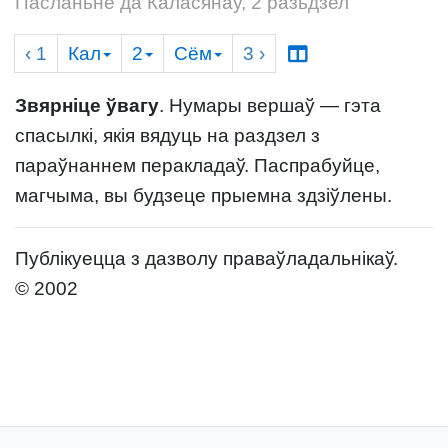
Пасланьне да Каласянаў, 2 разьдзел
‹ 1
Кал
2
Сём
3
›
Звярніце ўвагу
. Нумары вершаў — гэта
спасылкі, якія вядуць на раздзел з
параўнаннем перакладаў. Паспрабуйце,
магчыма, вы будзеце прыемна здзіўлены.
Публікуецца з дазволу праваўладальнікаў.
© 2002