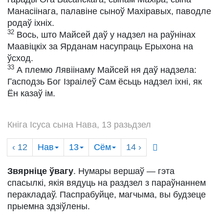
Манасіінага, палавіне сыноў Махіравых, паводле
родаў іхніх.
32
Вось, што Майсей даў у надзел на раўнінах
Маавіцкіх за Ярданам насупраць Ерыхона на
ўсход.
33
А племю Лявіінаму Майсей ня даў надзела:
Гасподзь Бог Ізраілеў Сам ёсьць надзел іхні, як
Ён казаў ім.
Кніга Ісуса сына Нава, 13 разьдзел
‹ 12
Нав
13
Сём
14
›
Звярніце ўвагу
. Нумары вершаў — гэта
спасылкі, якія вядуць на раздзел з параўнаннем
перакладаў. Паспрабуйце, магчыма, вы будзеце
прыемна здзіўлены.