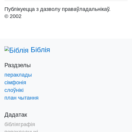
Публікуецца з дазволу праваўладальнікаў.
© 2002
Біблія
Раздзелы
пераклады
сімфонія
слоўнікі
план чытання
Дадатак
бібліяграфія
перакладчыкі