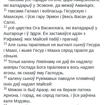
які валадарыў у Эсэвоне, да межаў Аманіцкіх,
11
таксама Галаал і вобласьць Гесурскую і
Маахскую, і ўсю гару Эрмон і ўвесь Васан да
Салхі,
12
усё царства Ога Васанскага, які валадарыў у
Аштароце і ў Эдрэі. Ён заставаўся адзін з
Рэфаімаў, якіх Майсей пабіў і прагнаў.
13
Але сыны Ізраілевыя ня выгналі сыноў Гесура
і Маахі, і жыве Гесур і Мааха сярод Ізраіля да
сёньня.
14
Толькі калену Лявіінаму ня даў ён надзелу:
ахвяры Госпада Бога Ізраілевага вось надзел
ягоны, як сказаў яму Гасподзь.
15
калену сыноў Рувімавых паводле плямёнаў
іхніх даў надзел Майсей:
16
Мяжою іх быў Араэр, які на беразе патока
Арнона, і горад, які сярод патока, і ўся раўніна
каля Мэдэвы,