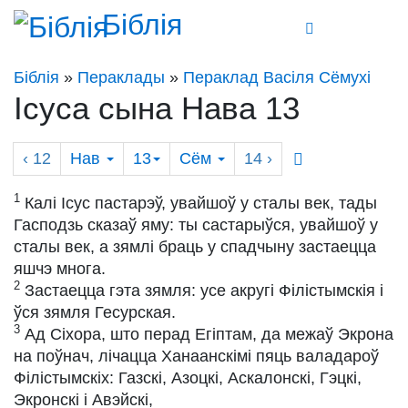
Біблія
Біблія
»
Пераклады
»
Пераклад Васіля Сёмухі
Ісуса сына Нава 13
‹ 12
Нав
13
Сём
14
›
1
Калі Ісус пастарэў, увайшоў у сталы век, тады
Гасподзь сказаў яму: ты састарыўся, увайшоў у
сталы век, а зямлі браць у спадчыну застаецца
яшчэ многа.
2
Застаецца гэта зямля: усе акругі Філістымскія і
ўся зямля Гесурская.
3
Ад Сіхора, што перад Егіптам, да межаў Экрона
на поўнач, лічацца Ханаанскімі пяць валадароў
Філістымскіх: Газскі, Азоцкі, Аскалонскі, Гэцкі,
Экронскі і Авэйскі,