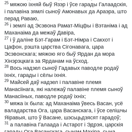
25
мяжою іхняй быў Язэр і ўсе гарады Галаадскія,
і палавіна зямлі сыноў Амонавых да Араэра, што
перад Раваю,
26
і землі ад Эсэвона Рамат-Міцфы і Вэтаніма і ад
Маханаіма да межаў Давіра,
27
і ў даліне Бэт-Гарам і Бэт-Німра і Сакхот і
Цафон, рэшта царства Сігонавага, цара
Эсэвонскага; мяжою яго быў Ярдан да мора
Хінэрэцкага за Ярданам на ўсход.
28
Вось надзел сыноў Гадавых паводле родаў
іхніх, гарады і сёлы іхнія.
29
Майсей даў надзел і палавіне племя
Манасіінага, які належаў палавіне племя сыноў
Манасііных, паводле родаў іхніх;
30
мяжа іх была: ад Маханаіма ўвесь Васан, усё
валадарства Ога, цара Васанскага, і ўсе селішчы
Яіравыя, што ў Васане, шэсьцьдзясят гарадоў;
31
а палавіна Галаада і Астарот і Эдрэя, царскія
гарады Ога Васанскага, сынам Махіра, сына