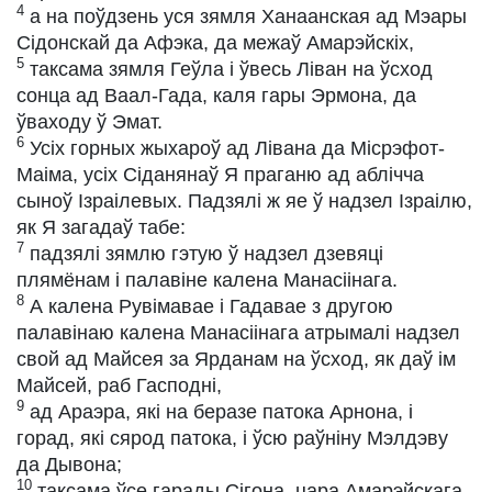
4
а на поўдзень уся зямля Ханаанская ад Мэары
Сідонскай да Афэка, да межаў Амарэйскіх,
5
таксама зямля Геўла і ўвесь Ліван на ўсход
сонца ад Ваал-Гада, каля гары Эрмона, да
ўваходу ў Эмат.
6
Усіх горных жыхароў ад Лівана да Місрэфот-
Маіма, усіх Сіданянаў Я праганю ад аблічча
сыноў Ізраілевых. Падзялі ж яе ў надзел Ізраілю,
як Я загадаў табе:
7
падзялі зямлю гэтую ў надзел дзевяці
плямёнам і палавіне калена Манасіінага.
8
А калена Рувімавае і Гадавае з другою
палавінаю калена Манасіінага атрымалі надзел
свой ад Майсея за Ярданам на ўсход, як даў ім
Майсей, раб Гасподні,
9
ад Араэра, які на беразе патока Арнона, і
горад, які сярод патока, і ўсю раўніну Мэлдэву
да Дывона;
10
таксама ўсе гарады Сігона, цара Амарэйскага,