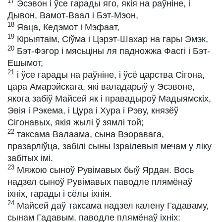
17
Эсэвон і ўсе гарады яго, якія на раўніне, і
Дывон, Вамот-Ваал і Бэт-Мэон,
18
Яаца, Кедэмот і Мэфаат,
19
Кірыятаім, Сіўма і Цэрэт-Шахар на гары Эмэк,
20
Бэт-Фэгор і мясьціны ля падножжа Фасгі і Бэт-
Ешымот,
21
і ўсе гарады на раўніне, і ўсё царства Сігона,
цара Амарэйскага, які валадарыў у Эсэвоне,
якога забіў Майсей як і правадыроў Мадыямскіх,
Эвія і Рэкема, і Цура і Хура і Рэву, князёў
Сігонавых, якія жылі ў зямлі той;
22
таксама Валаама, сына Вэоравага,
празарліўца, забілі сыны Ізраілевыя мечам у ліку
забітых імі.
23
Мяжою сыноў Рувімавых быў Ярдан. Вось
надзел сыноў Рувімавых паводле плямёнаў
іхніх, гарады і сёлы іхнія.
24
Майсей даў таксама надзел калену Гадаваму,
сынам Гадавым, паводле плямёнаў іхніх: