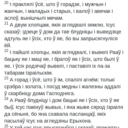
20
І праклялі ўсё, што ў горадзе, і мужчын і
жанчын, і маладых і старых, і валоў і авечак і
аслоў, вынішчылі мечам.
21
А двум хлопцам, якія аглядвалі зямлю, Ісус
сказаў: ідзеце ў дом да тае блудніцы і выведзіце
адтуль яе і ўсіх, хто ў яе, бо вы запрысягнуліся
ёй.
22
І пайшлі хлопцы, якія аглядвалі, і вывелі Рааў і
бацьку яе і маці яе, і братоў яе і ўсіх, што былі ў
яе, і ўсіх родзічаў вывелі, і паставілі іх па-за
табарам Ізраільскім.
23
А горад і ўсё, што ў ім, спалілі агнём; толькі
срэбра і золата, і посуд медны і жалезны аддалі
ў скарбніцу дома Гасподняга.
24
А Рааў блудніцу і дом бацькі яе і ўсіх, хто ў яе
быў, Ісус пакінуў жывых, і яна жыве сярод Ізраіля
да сёньня, бо яна схавала пасланцаў, якіх
пасылаў Ісус на агледзіны Ерыхона.
25
У той час Ісус прысягнуўся і сказаў: пракляты