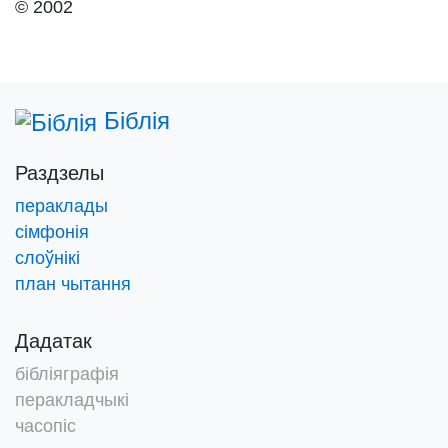
© 2002
Біблія
Раздзелы
пераклады
сімфонія
слоўнікі
план чытання
Дадатак
бібліяграфія
перакладчыкі
часопіс