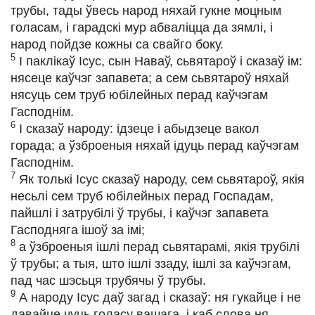
трубы, тады ўвесь народ няхай гукне моцным
голасам, і гарадскі мур абваліцца да зямлі, і
народ пойдзе кожны са свайго боку.
5
І паклікаў Ісус, сын Наваў, сьвятароў і сказаў ім:
нясеце каўчэг запавета; а сем сьвятароў няхай
нясуць сем труб юбілейных перад каўчэгам
Гасподнім.
6
І сказаў народу: ідзеце і абыдзеце вакол
горада; а ўзброеныя няхай ідуць перад каўчэгам
Гасподнім.
7
Як толькі Ісус сказаў народу, сем сьвятароў, якія
несьлі сем труб юбілейных перад Госпадам,
пайшлі і затрубілі ў трубы, і каўчэг запавета
Гасподняга ішоў за імі;
8
а ўзброеныя ішлі перад сьвятарамі, якія трубілі
ў трубы; а тыя, што ішлі ззаду, ішлі за каўчэгам,
пад час шэсьця трубячы ў трубы.
9
А народу Ісус даў загад і сказаў: ня гукайце і не
давайце чуць голасу вашага, і каб слова ня