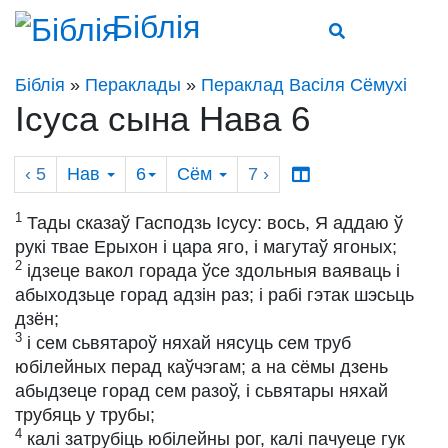
Біблія
Біблія
»
Пераклады
»
Пераклад Васіля Сёмухі
Ісуса сына Нава 6
‹ 5
Нав
6
Сём
7
›
1
Тады сказаў Гасподзь Ісусу: вось, Я аддаю ў
рукі твае Ерыхон і цара яго, і магутаў ягоных;
2
ідзеце вакол горада ўсе здольныя ваяваць і
абыходзьце горад адзін раз; і рабі гэтак шэсьць
дзён;
3
і сем сьвятароў няхай нясуць сем труб
юбілейных перад каўчэгам; а на сёмы дзень
абыдзеце горад сем разоў, і сьвятары няхай
трубяць у трубы;
4
калі затрубіць юбілейны рог, калі пачуеце гук