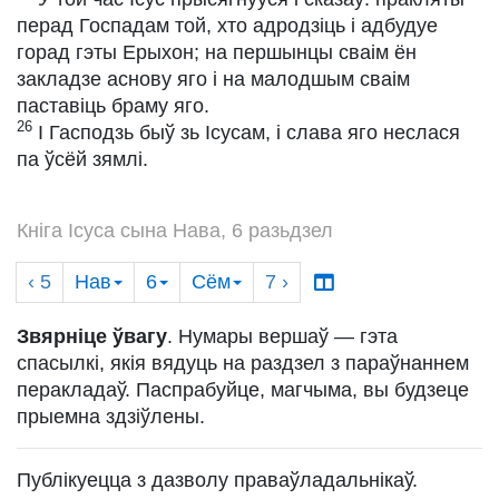
перад Госпадам той, хто адродзіць і адбудуе
горад гэты Ерыхон; на першынцы сваім ён
закладзе аснову яго і на малодшым сваім
паставіць браму яго.
26
І Гасподзь быў зь Ісусам, і слава яго неслася
па ўсёй зямлі.
Кніга Ісуса сына Нава, 6 разьдзел
‹ 5
Нав
6
Сём
7
›
Звярніце ўвагу
. Нумары вершаў — гэта
спасылкі, якія вядуць на раздзел з параўнаннем
перакладаў. Паспрабуйце, магчыма, вы будзеце
прыемна здзіўлены.
Публікуецца з дазволу праваўладальнікаў.