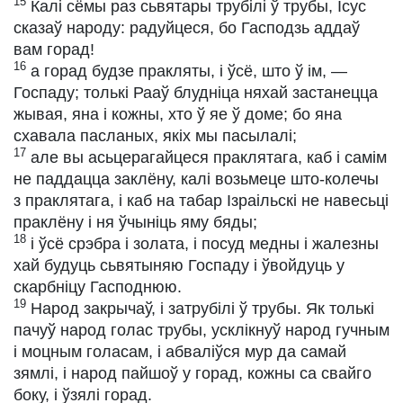
15
Калі сёмы раз сьвятары трубілі ў трубы, Ісус
сказаў народу: радуйцеся, бо Гасподзь аддаў
вам горад!
16
а горад будзе пракляты, і ўсё, што ў ім, —
Госпаду; толькі Рааў блудніца няхай застанецца
жывая, яна і кожны, хто ў яе ў доме; бо яна
схавала пасланых, якіх мы пасылалі;
17
але вы асьцерагайцеся праклятага, каб і самім
не паддацца заклёну, калі возьмеце што-колечы
з праклятага, і каб на табар Ізраільскі не навесьці
праклёну і ня ўчыніць яму бяды;
18
і ўсё срэбра і золата, і посуд медны і жалезны
хай будуць сьвятыняю Госпаду і ўвойдуць у
скарбніцу Гасподнюю.
19
Народ закрычаў, і затрубілі ў трубы. Як толькі
пачуў народ голас трубы, усклікнуў народ гучным
і моцным голасам, і абваліўся мур да самай
зямлі, і народ пайшоў у горад, кожны са свайго
боку, і ўзялі горад.