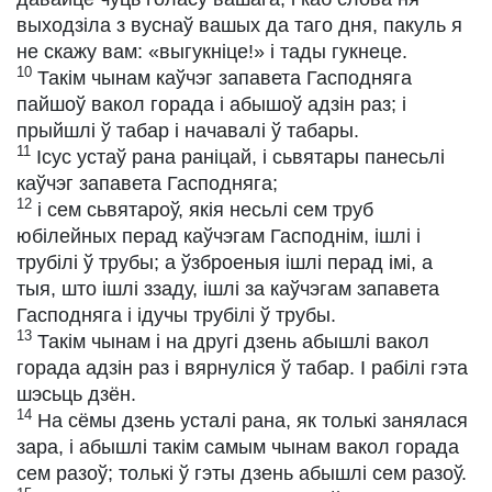
выходзіла з вуснаў вашых да таго дня, пакуль я
не скажу вам: «выгукніце!» і тады гукнеце.
10
Такім чынам каўчэг запавета Гасподняга
пайшоў вакол горада і абышоў адзін раз; і
прыйшлі ў табар і начавалі ў табары.
11
Ісус устаў рана раніцай, і сьвятары панесьлі
каўчэг запавета Гасподняга;
12
і сем сьвятароў, якія несьлі сем труб
юбілейных перад каўчэгам Гасподнім, ішлі і
трубілі ў трубы; а ўзброеныя ішлі перад імі, а
тыя, што ішлі ззаду, ішлі за каўчэгам запавета
Гасподняга і ідучы трубілі ў трубы.
13
Такім чынам і на другі дзень абышлі вакол
горада адзін раз і вярнуліся ў табар. І рабілі гэта
шэсьць дзён.
14
На сёмы дзень усталі рана, як толькі занялася
зара, і абышлі такім самым чынам вакол горада
сем разоў; толькі ў гэты дзень абышлі сем разоў.