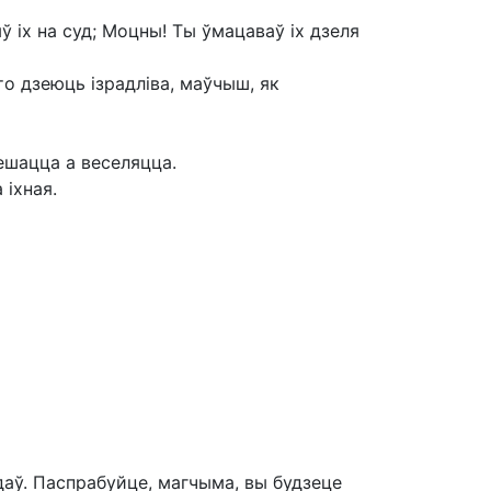
іх на суд; Моцны! Ты ўмацаваў іх дзеля
то дзеюць ізрадліва, маўчыш, як
цешацца а веселяцца.
 іхная.
даў. Паспрабуйце, магчыма, вы будзеце