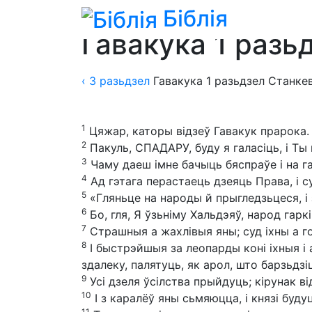
Біблія
Біблія
»
Пераклады
»
Пераклад Яна Стан
Гавакука 1 разь
‹ 3
разьдзел
Гавакука
1
разьдзел
Станкев
1
Цяжар, каторы відзеў Гавакук прарока.
2
Пакуль, СПАДАРУ, буду я галасіць, і Ты
3
Чаму даеш імне бачыць бяспраўе і на га
4
Ад гэтага перастаець дзеяць Права, і с
5
«Гляньце на народы й прыгледзьцеся, і
6
Бо, гля, Я ўзьніму Хальдэяў, народ гарк
7
Страшныя а жахлівыя яны; суд іхны а го
8
І быстрэйшыя за леопарды коні іхныя і 
здалеку, палятуць, як арол, што барзьдзіц
9
Усі дзеля ўсілства прыйдуць; кірунак від
10
І з каралёў яны сьмяюцца, і князі буду
11