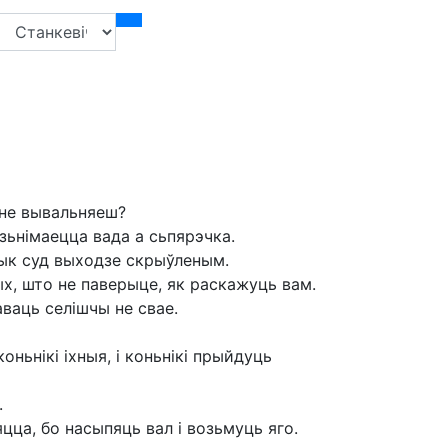
ы не вывальняеш?
ўзьнімаецца вада а сьпярэчка.
 дык суд выходзе скрыўленым.
х, што не паверыце, як раскажуць вам.
аваць селішчы не свае.
ньнікі іхныя, і коньнікі прыйдуць
.
цца, бо насыпяць вал і возьмуць яго.