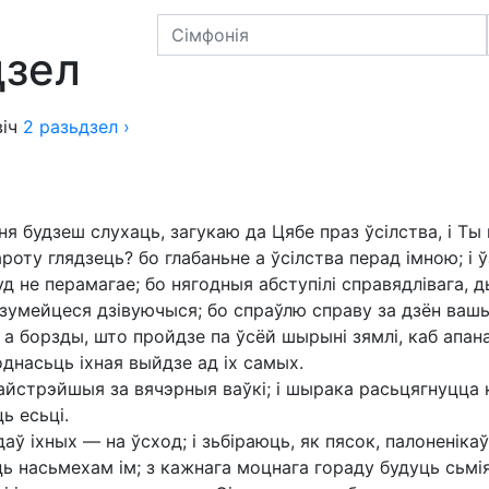
кевіча
дзел
іч
2
разьдзел
›
 ня будзеш слухаць, загукаю да Цябе праз ўсілства, і Т
роту глядзець? бо глабаньне а ўсілства перад імною; і 
уд не перамагае; бо нягодныя абступілі справядлівага,
 зумейцеся дзівуючыся; бо спраўлю справу за дзён вашы
і а борзды, што пройдзе па ўсёй шырыні зямлі, каб апан
днасьць іхная выйдзе ад іх самых.
айстрэйшыя за вячэрныя ваўкі; і шырака расьцягнуцца ко
ь есьці.
аў іхных — на ўсход; і зьбіраюць, як пясок, палоненікаў
ць насьмехам ім; з кажнага моцнага гораду будуць сьмія