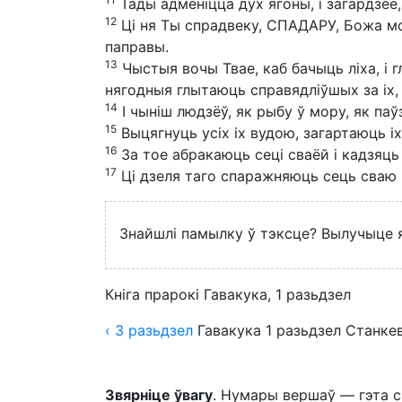
Тады адменіцца дух ягоны, і загардзее,
12
Ці ня Ты спрадвеку, СПАДАРУ, Божа мо
паправы.
13
Чыстыя вочы Твае, каб бачыць ліха, і 
нягодныя глытаюць справядліўшых за іх,
14
І чыніш людзёў, як рыбу ў мору, як па
15
Выцягнуць усіх іх вудою, загартаюць іх
16
За тое абракаюць сеці сваёй і кадзяць 
17
Ці дзеля таго спаражняюць сець сваю 
Знайшлі памылку ў тэксце? Вылучыце яе
Кніга прарокі Гавакука, 1 разьдзел
‹ 3
разьдзел
Гавакука
1
разьдзел
Станкев
Звярніце ўвагу
. Нумары вершаў — гэта с