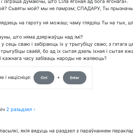
 і ізгрэша думаючы, што Сіла ягоная ад бога ягонага».
й? Сьвяты мой? мы не памрэм; СПАДАРУ, Ты прызначыў 
глядзець на гароту ня можаш; чаму глядзіш Ты на тых, ш
ўзуны, што няма дзяржаўцы над імі?
 у сець сваю і забіраюць іх у трыгубіцу сваю; з гэтага 
трыгубіцы сваёй, бо ад іх сытая дзель іхная і сытая ежа
і кажнага часу забіваць народы не жалеюць?
 і націсніце:
+
Ctrl
Enter
іч
2
разьдзел
›
пасылкі, якія вядуць на раздзел з параўнаннем перакла