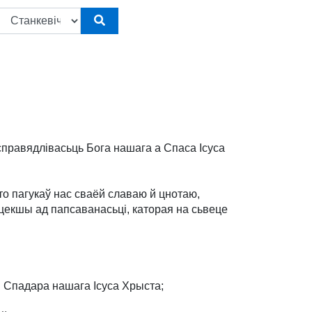
справядлівасьць Бога нашага а Спаса Ісуса
то пагукаў нас сваёй славаю й цнотаю,
уцекшы ад папсаванасьці, каторая на сьвеце
ця Спадара нашага Ісуса Хрыста;