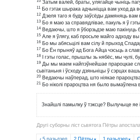
10
Затым валей, браты, улягайце чыніць пагу
11
Бо гэтак шырака адчыніцца вам уход да в
12
Дзеля таго я буду заўсёды дамяняць вам 
13
Бо я маю за справядлівае, пакуль я ў гэт
14
Ведаючы, што я ўборзьдзе маю пакінуць бу
15
Але я ўлягу, каб просьле майго адходу вы
16
Бо мы абясьцілі вам сілу й прыход Спадар
17
Бо Ён прыняў ад Бога Айца чэсьць а слав
18
І гэты голас, прышлы зь нябёс, мы чулі, б
19
Ды мы маем найпэўнейшае прароцкае слова
сьвітаньня і ўсходу дзяньніцы ў сэрцах ваш
20
Ведаючы наўперад, што ніякае прароцтва 
21
Бо ніколі прароцтва ня было вымаўлена 
Знайшлі памылку ў тэксце? Вылучыце яе і
Другі суборны ліст сьвятога Пётры апостала
‹ 5
разьдзел
2 Пётры
1
разьдзел
С