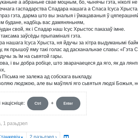
каньне а абраньне свае моцным, бо, чынячы гэта, ніколі не 
ечнага гаспадарства Спадара нашага а Спаса Ісуса Хрыста
праз гэта, дарма што вы зналыя і ўмацаваныя ў цяперашня
ым будане, надбіць вас дамяняньням,
дан свой, як і Спадар наш Ісус Хрыстос паказаў імне.
 таксама заўсёды прыпаміналі гэта.
а нашага Ісуса Хрыста, ня йдучы за хітра выдуманымі байка
у, як прышоў яму такі голас ад дасканальнае славы: «Гэта 
удучы зь Ім на сьвятой гары.
, і вы добра робіце, што зварачаецеся да яго, як да лянп
ых,
Пісьма не залежа ад собскага выкладу.
воляю людзкою, але вы маўлялі яго сьвятыя людзі Божыя,
 націсніце:
+
Ctrl
Enter
, 1 разьдзел
танкевіч
2
разьдзел
›