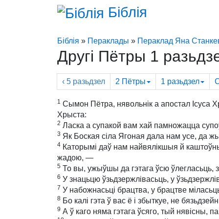
Біблія
Біблія
»
Пераклады
»
Пераклад Яна Станке
Другі Пётры 1 разьдз
‹ 5
разьдзел
2 Пётры
1
разьдзел
С
1
Сымон Пётра, нявольнік а апостал Ісуса Х
Хрыста:
2
Ласка а супакой вам хай памножацца супо
3
Як Боская сіла Ягоная дала нам усе, да ж
4
Каторымі даў нам найвялікшыя й каштоўныя
жадою, —
5
То вы, ужыўшы да гэтага ўсю ўлегласьць, з
6
У знацьцю ўзьдзержлівасьць, у ўзьдзержлів
7
У набожнасьці брацтва, у брацтве міласьц
8
Бо калі гэта ў вас ё і збыткуе, не бязьдз
9
А ў каго няма гэтага ўсяго, тый нявісны, п