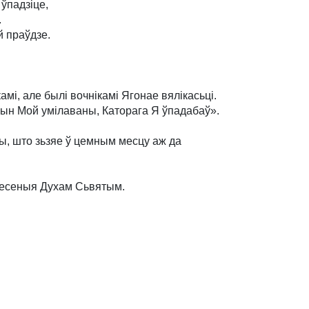
ўпадзіце,
.
й праўдзе.
мі, але былі вочнікамі Ягонае вялікасьці.
Сын Мой умілаваны, Каторага Я ўпадабаў».
ы, што зьзяе ў цемным месцу аж да
 несеныя Духам Сьвятым.