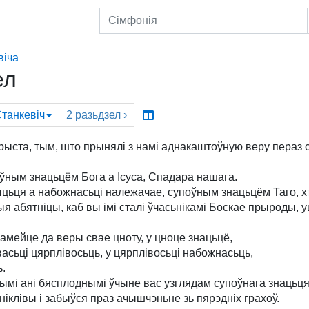
віча
ел
танкевіч
2
разьдзел
›
рыста, тым, што прынялі з намі аднакаштоўную веру пераз 
ўным знацьцём Бога а Ісуса, Спадара нашага.
ыцьця а набожнасьці належачае, супоўным знацьцём Таго, х
 абятніцы, каб вы імі сталі ўчасьнікамі Боскае прыроды, 
амейце да веры свае цноту, у цноце знацьцё,
асьці цярплівосьць, у цярплівосьці набожнасьць,
ь.
ейнымі ані бясплоднымі ўчыне вас узглядам супоўнага знаць
аніклівы і забыўся праз ачышчэньне зь пярэдніх грахоў.