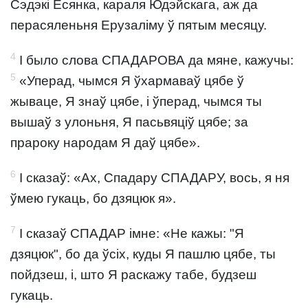
Сэдэкі Ёсянка, караля Юдэйскага, аж да
перасяленьня Ерузаліму ў пятым месяцу.
4
І было слова СПАДАРОВА да мяне, кажучы:
5
«Уперад, чымся Я ўхармаваў цябе ў
жываце, Я знаў цябе, і ўперад, чымся ты
вышаў з улоньня, Я пасьвяціў цябе; за
прароку народам Я даў цябе».
6
І сказаў: «Ах, Спадару СПАДАРУ, вось, я ня
ўмею гукаць, бо дзяцюк я».
7
І сказаў СПАДАР імне: «Не кажы: "Я
дзяцюк", бо да ўсіх, куды Я пашлю цябе, ты
пойдзеш, і, што Я раскажу табе, будзеш
гукаць.