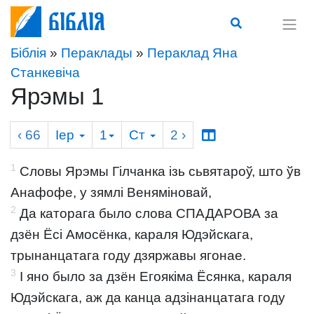
Біблія
Біблія
»
Пераклады
»
Пераклад Яна
Станкевіча
Ярэмы 1
‹ 66
Іер
1
Ст
2
›
1
Словы Ярэмы Гілчанка ізь сьвятароў, што ўв
Анафофе, у зямлі Веняміновай,
2
Да каторага было слова СПАДАРОВА за
дзён Ёсі Амосёнка, караля Юдэйскага,
трынанцатага году дзяржавы ягонае.
3
І яно было за дзён Егоякіма Ёсянка, караля
Юдэйскага, аж да канца адзінанцатага году