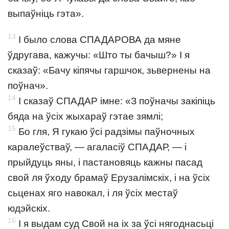
выпаўніць гэта».
13
І было слова СПАДАРОВА да мяне
ўдругава, кажучы: «Што ты бачыш?» І я
сказаў: «Бачу кіпячы гаршчок, зьвернены на
поўнач».
14
І сказаў СПАДАР імне: «З поўначы закіпіць
бяда на ўсіх жыхараў гэтае зямлі;
15
Бо гля, Я гукаю ўсі радзімы паўночных
каралеўстваў, — агаласіў СПАДАР, — і
прыйдуць яны, і пастановяць кажны пасад
свой ля ўходу брамаў Ерузалімскіх, і на ўсіх
сьценах яго навокал, і ля ўсіх местаў
юдэйскіх.
16
І я выдам суд Свой на іх за ўсі нягоднасьці