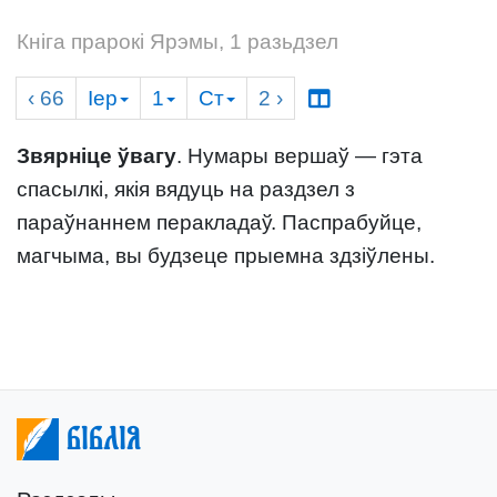
Кніга прарокі Ярэмы, 1 разьдзел
‹ 66
Іер
1
Ст
2
›
Звярніце ўвагу
. Нумары вершаў — гэта
спасылкі, якія вядуць на раздзел з
параўнаннем перакладаў. Паспрабуйце,
магчыма, вы будзеце прыемна здзіўлены.
Біблія