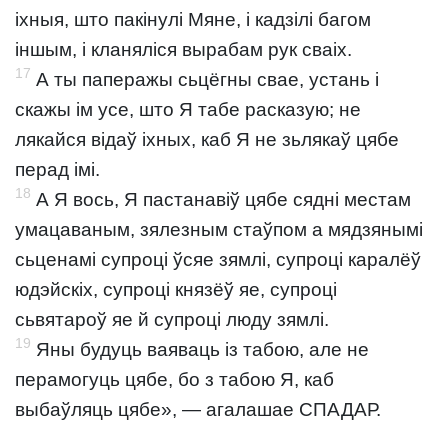
іхныя, што пакінулі Мяне, і кадзілі багом
іншым, і кланяліся вырабам рук сваіх.
17
А ты паперажы сьцёгны свае, устань і
скажы ім усе, што Я табе расказую; не
лякайся відаў іхных, каб Я не зьлякаў цябе
перад імі.
18
А Я вось, Я пастанавіў цябе сядні местам
умацаваным, зялезным стаўпом а мядзянымі
сьценамі супроці ўсяе зямлі, супроці каралёў
юдэйскіх, супроці князёў яе, супроці
сьвятароў яе й супроці люду зямлі.
19
Яны будуць ваяваць із табою, але не
перамогуць цябе, бо з табою Я, каб
выбаўляць цябе», — агалашае СПАДАР.