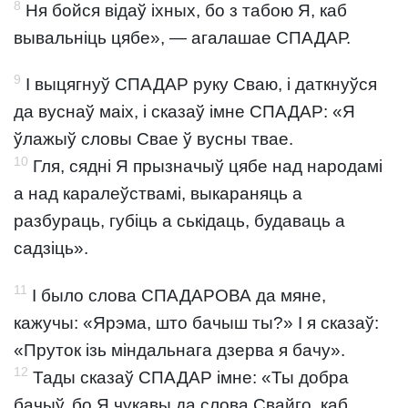
8
Ня бойся відаў іхных, бо з табою Я, каб
вывальніць цябе», — агалашае СПАДАР.
9
І выцягнуў СПАДАР руку Сваю, і даткнуўся
да вуснаў маіх, і сказаў імне СПАДАР: «Я
ўлажыў словы Свае ў вусны твае.
10
Гля, сядні Я прызначыў цябе над народамі
а над каралеўствамі, выкараняць а
разбураць, губіць а ськідаць, будаваць а
садзіць».
11
І было слова СПАДАРОВА да мяне,
кажучы: «Ярэма, што бачыш ты?» І я сказаў:
«Пруток ізь міндальнага дзерва я бачу».
12
Тады сказаў СПАДАР імне: «Ты добра
бачыў, бо Я чукавы да слова Свайго, каб