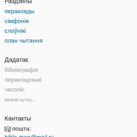
Раздзелы
пераклады
сімфонія
слоўнікі
план чытання
Дадатак
бібліяграфія
перакладчыкі
часопіс
вельмі хутка...
Кантакты
пошта: