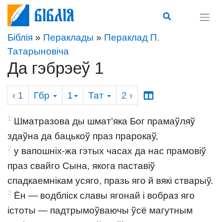
Біблія
Біблія
»
Пераклады
»
Пераклад П.
Татарыновіча
Да гэбрэеў 1
‹ 1
Гбр
1
Тат
2
›
1
Шматразова ды шмат’яка Бог прамаўляў
здаўна да бацькоў праз прарокаў,
2
у вапошніх-жа гэтых часах да нас прамовіў
праз свайго Сына, якога паставіў
спадкаемнікам усяго, празь яго й вякі стварыў.
3
Ён — водбліск славы ягонай і вобраз яго
істоты — падтрымоўваючы ўсё магутным