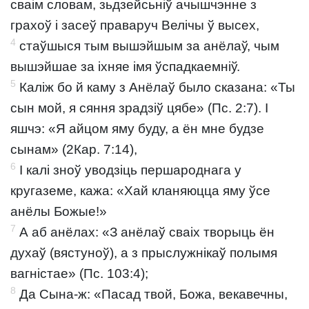
сваім словам, зьдзейсьніў ачышчэнне з
грахоў і засеў праваруч Велічы ў высех,
4
стаўшыся тым вышэйшым за анёлаў, чым
вышэйшае за іхняе імя ўспадкаемніў.
5
Каліж бо й каму з Анёлаў было сказана: «Ты
сын мой, я сяння зрадзіў цябе» (Пс. 2:7). І
яшчэ: «Я айцом яму буду, а ён мне будзе
сынам» (2Кар. 7:14),
6
І калі зноў уводзіць першароднага у
кругаземе, кажа: «Хай кланяюцца яму ўсе
анёлы Божые!»
7
А аб анёлах: «З анёлаў сваіх творыць ён
духаў (вястуноў), а з прыслужнікаў полымя
вагністае» (Пс. 103:4);
8
Да Сына-ж: «Пасад твой, Божа, векавечны,