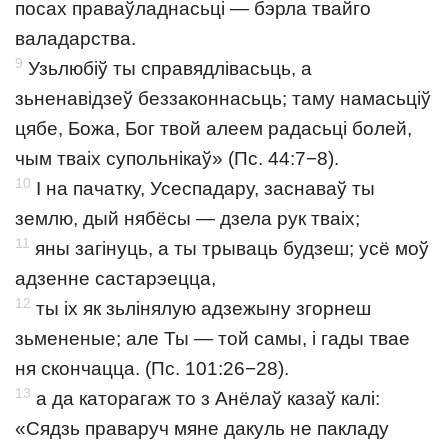
посах праваўладнасьці — бэрла твайго
валадарства.
9
Узьлюбіў ты справядлівасьць, а
зьненавідзеў беззаконнасьць; таму намасьціў
цябе, Божа, Бог твой алеем радасьці болей,
чым тваіх супольнікаў» (Пс. 44:7−8).
10
І на пачатку, Усеспадару, заснаваў ты
землю, дый нябёсы — дзела рук тваіх;
11
яны загінуць, а ты трываць будзеш; усё моў
адзенне састарэецца,
12
ты іх як зьлінялую адзежыну згорнеш
зьмененые; але Ты — той самы, і гады твае
ня скончацца. (Пс. 101:26−28).
13
а да каторагаж то з Анёлаў казаў калі:
«Сядзь праваруч мяне дакуль не пакладу