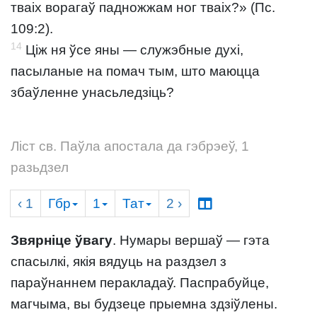
тваіх ворагаў падножжам ног тваіх?» (Пс.
109:2).
14
Ціж ня ўсе яны — служэбные духі,
пасыланые на помач тым, што маюцца
збаўленне унасьледзіць?
Ліст св. Паўла апостала да гэбрэеў, 1
разьдзел
‹ 1
Гбр
1
Тат
2
›
Звярніце ўвагу
. Нумары вершаў — гэта
спасылкі, якія вядуць на раздзел з
параўнаннем перакладаў. Паспрабуйце,
магчыма, вы будзеце прыемна здзіўлены.