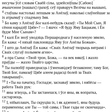
несучы ўсё словам Сваёй сілы, здзейсніўшы [Сабою]
ачышчэнне [нашых] грахоў, сеў праваруч Велічы на вышыні,
4
стаўшы настолькі лепшым за Анёлаў, наколькі слаўнейшае за
іх атрымаў у спадчыну Імя.
5
Бо каму з Анёлаў
Бог
калі-небудзь сказаў: «Ты Мой Сын, Я
сёння нарадзіў Цябе»? — І яшчэ: «Я буду Яму Бацькам, і Ён
будзе Мне Сынам»?
6
І калі Ён зноў уводзіць Першароднага ў населеную зямлю,
Ён кажа: «І няхай паклоняцца Яму ўсе Анёлы Божыя».
7
І што да Анёлаў Ён кажа: «Сваіх Анёлаў творыць вятрамі і
Сваіх слугаў полымем агню».
8
а пра Сына: «Твой трон, Божа, — па век вякоў, і жазло
праўды — жазло Твайго царства.
9
Ты палюбіў праведнасць і ўзненавідзеў беззаконне; таму Бог,
Твой Бог, памазаў Цябе алеем радасці болей за Тваіх
таварышаў».
10
І «Ты на пачатку, Госпадзе, заснаваў зямлю, і нябёсы —
работа Тваіх рук:
11
яны згінуць, а Ты застанешся, і ўсе яны, як вопратка,
састарэюць.
12
І, нібыплашч, Ты скруціш іх, і як адзенне
1
, яны будуць
пераменены; але Ты — той самы, і Твае гады не скончацца».
13