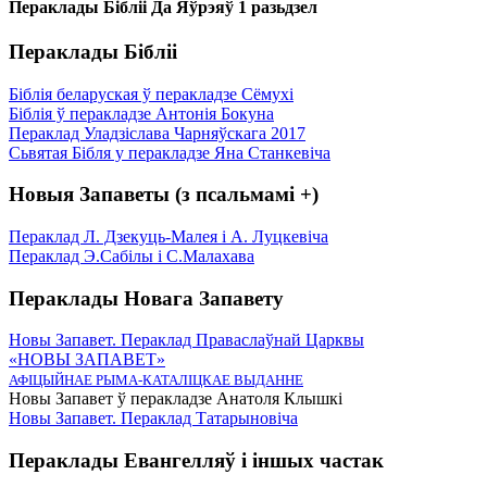
Пераклады Бібліі Да Яўрэяў 1 разьдзел
Пераклады Бібліі
Біблія беларуская ў перакладзе Сёмухі
Біблія ў перакладзе Антонія Бокуна
Пераклад Уладзіслава Чарняўскага 2017
Сьвятая Бібля у перакладзе Яна Станкевіча
Новыя Запаветы (з псальмамі +)
Пераклад Л. Дзекуць-Малея і А. Луцкевіча
Пераклад Э.Сабілы і С.Малахава
Пераклады Новага Запавету
Новы Запавет. Пераклад Праваслаўнай Царквы
«НОВЫ ЗАПАВЕТ»
АФІЦЫЙНАЕ РЫМА-КАТАЛІЦКАЕ ВЫДАННЕ
Новы Запавет ў перакладзе Анатоля Клышкi
Новы Запавет. Пераклад Татарыновіча
Пераклады Евангелляў і іншых частак