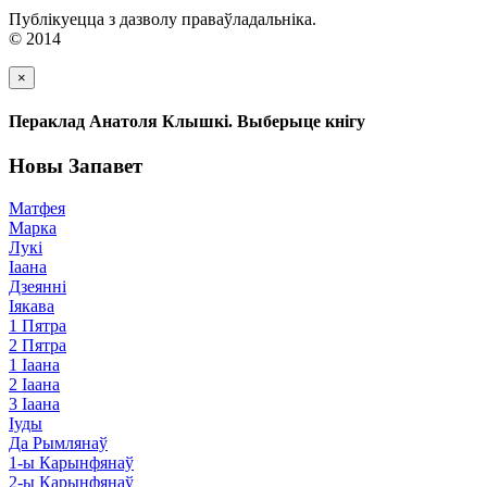
Публікуецца з дазволу праваўладальніка.
© 2014
×
Пераклад Анатоля Клышкi. Выберыце кнігу
Новы Запавет
Матфея
Марка
Лукі
Іаана
Дзеянні
Іякава
1 Пятра
2 Пятра
1 Іаана
2 Іаана
3 Іаана
Іуды
Да Рымлянаў
1-ы Карынфянаў
2-ы Карынфянаў