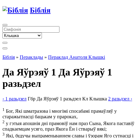
Біблія
Біблія
»
Пераклады
»
Пераклад Анатоля Клышкi
Да Яўрэяў 1
Да Яўрэяў 1
разьдзел
‹ 1
разьдзел
Гбр
Да Яўрэяў
1
разьдзел
Кл
Клышка
2
разьдзел
›
1
Бог, Які шматразова і многімі спосабамі прамаўляў у
старажытнасці бацькам у прароках,
2
у гэтыя апошнія дні прамовіў нам праз Сына, Якога паставіў
спадкаемцам усяго, праз Якога Ён і стварыў вякі;
3
Які, будучы выпраменьваннем славы і ўзорам Яго сутнасці і