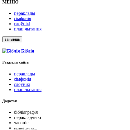
МЕНЮ
пераклады
сімфонія
слоўнікі
план чытання
зачыніць
Біблія
Раздзелы
сайта
пераклады
сімфонія
слоўнікі
план чытання
Дадатак
бібліяграфія
перакладчыкі
часопіс
вельмі хутка...