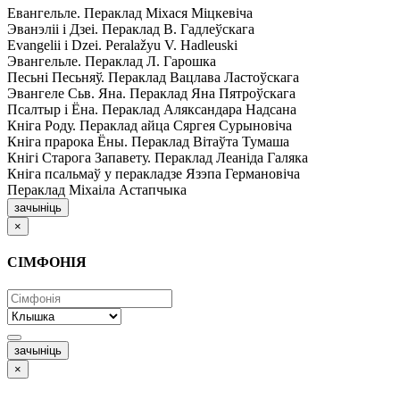
Евангельле. Пераклад Міхася Міцкевіча
Эванэліі і Дзеі. Пераклад В. Гадлеўскага
Evangelii і Dzei. Рeralažyu V. Hadleuski
Эвангельле. Пераклад Л. Гарошка
Песьні Песьняў. Пераклад Вацлава Ластоўскага
Эвангеле Сьв. Яна. Пераклад Яна Пятроўскага
Псалтыр i Ёна. Пераклад Аляксандара Надсана
Кніга Роду. Пераклад айца Сяргея Сурыновіча
Кніга прарока Ёны. Пераклад Вітаўта Тумаша
Кнігі Старога Запавету. Пераклад Леаніда Галяка
Кніга псальмаў у перакладзе Язэпа Германовіча
Пераклад Міхаіла Астапчыка
зачыніць
×
СІМФОНІЯ
зачыніць
×