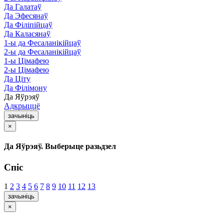
Да Галатаў
Да Эфесянаў
Да Філіпійцаў
Да Каласянаў
1-ы да Фесаланікійцаў
2-ы да Фесаланікійцаў
1-ы Цімафею
2-ы Цімафею
Да Ціту
Да Філімону
Да Яўрэяў
Адкрыццё
зачыніць
×
Да Яўрэяў. Выберыце разьдзел
Спіс
1
2
3
4
5
6
7
8
9
10
11
12
13
зачыніць
×