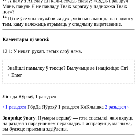
А каму з Анёлаў Ён калі-небудзь сказаў: «Сядзь праваруч
Мяне, пакуль Я не пакладу Тваіх ворагаў у падножжа Тваіх
ног»?
14
Ці не ўсе яны службовыя духі, якія пасылаюцца на падмогу
тым, каму належыць атрымаць у спадчыну выратаванне.
Каментары ці зноскі:
12
1: У некат. рукап. гэтых слоў няма.
Знайшлі памылку ў тэксце? Вылучыце яе і націсніце:
Ctrl
+
Enter
Ліст да Яўрэяў, 1 разьдзел
‹ 1
разьдзел
Гбр
Да Яўрэяў
1
разьдзел
Кл
Клышка
2
разьдзел
›
Звярніце ўвагу
. Нумары вершаў — гэта спасылкі, якія вядуць
на раздзел з параўнаннем перакладаў. Паспрабуйце, магчыма,
вы будзеце прыемна здзіўлены.