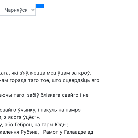
ага, які з’яўляецца мсціўцам за кроў.
нам горада таго тое, што сцвердзіць яго
ючы таго, забіў блізкага свайго і не
вайго ўчынку, і пакуль на памрэ
, з якога ўцёк”».
бу, або Геброн, на гары Юды;
калення Рубэна, і Рамот у Галаадзе ад