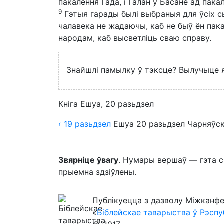
пакалення Гада, і Галан у Басане ад пак
9
Гэтыя гарады былі выбраныя для ўсіх сы
чалавека не жадаючы, каб не быў ён пака
народам, каб высветліць сваю справу.
Знайшлі памылку ў тэксце? Вылучыце яе
Кніга Ешуа, 20 разьдзел
‹ 19
разьдзел
Ешуа
20
разьдзел
Чарняўск
Звярніце ўвагу
. Нумары вершаў — гэта с
прыемна здзіўлены.
Публікуецца з дазволу Міжканфе
«
Біблейскае таварыства ў Рэспу