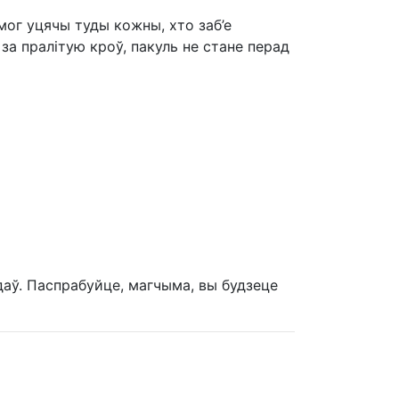
мог уцячы туды кожны, хто заб’е
за пралітую кроў, пакуль не стане перад
даў. Паспрабуйце, магчыма, вы будзеце