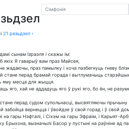
ага 2017
азьдзел
і
21
разьдзел
›
дамі сынам Ізраэля і скажы ім:
б якіх Я гаварыў вам праз Майсея,
 не жадаючы, праз памылку і хоча пазбегнуць гневу блізк
 хай стане перад брамай горада і вытлумачыць старэйшы
ць яму месца для жыцця.
ць яго, хай не аддадуць яго ў рукі яго, бо ён, не разуме
 стане перад судом супольнасці, высвятляючы прычыну с
ай забойца вернецца і ўвойдзе ў свой горад і ў свой дом
еі на гары Нэфталі, і Сіхэм на гары Эфраім, і Карыят-Ар
ку Ерыхона, вызначылі Басор у пустыні на раўніне ад па