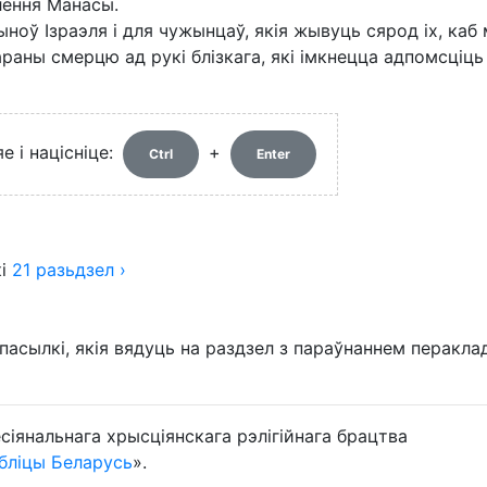
алення Манасы.
ноў Ізраэля і для чужынцаў, якія жывуць сярод іх, каб 
раны смерцю ад рукі блізкага, які імкнецца адпомсціць 
 і націсніце:
+
Ctrl
Enter
і
21
разьдзел
›
пасылкі, якія вядуць на раздзел з параўнаннем перакла
сіянальнага хрысціянскага рэлігійнага брацтва
бліцы Беларусь
».