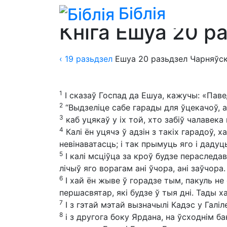
Біблія
Біблія
»
Пераклады
»
Пераклад Чарняўск
Кніга Ешуа 20 р
‹ 19
разьдзел
Ешуа
20
разьдзел
Чарняўск
1
І сказаў Госпад да Ешуа, кажучы: «Паве
2
“Выдзеліце сабе гарады для ўцекачоў, а
3
каб уцякаў у іх той, хто забіў чалавека
4
Калі ён уцячэ ў адзін з такіх гарадоў,
невінаватасць; і так прымуць яго і даду
5
І калі мсціўца за кроў будзе пераследава
лічыў яго ворагам ані ўчора, ані заўчора.
6
І хай ён жыве ў горадзе тым, пакуль не
першасвятар, які будзе ў тыя дні. Тады х
7
І з гэтай мэтай вызначылі Кадэс у Галіл
8
і з другога боку Ярдана, на ўсходнім ба