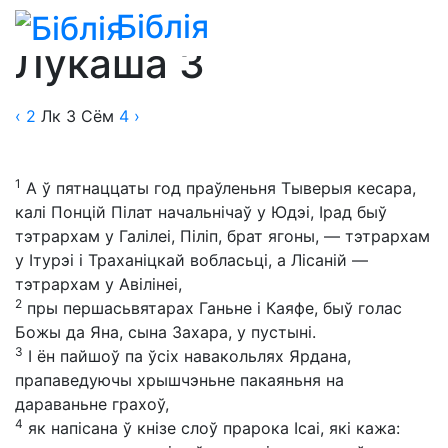
Біблія
Біблія
»
Пераклады
»
Пераклад Васіля Сёмухі
Лукаша 3
‹ 2
Лк
3
Сём
4
›
1
А ў пятнаццаты год праўленьня Тыверыя кесара,
калі Понцій Пілат начальнічаў у Юдэі, Ірад быў
тэтрархам у Галілеі, Піліп, брат ягоны, — тэтрархам
у Ітурэі і Траханіцкай вобласьці, а Лісаній —
тэтрархам у Авілінеі,
2
пры першасьвятарах Ганьне і Каяфе, быў голас
Божы да Яна, сына Захара, у пустыні.
3
І ён пайшоў па ўсіх навакольлях Ярдана,
прапаведуючы хрышчэньне пакаяньня на
дараваньне грахоў,
4
як напісана ў кнізе слоў прарока Ісаі, які кажа: