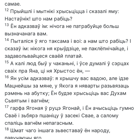
самае.
12
Прыйшлі і мытнікі хрысьціцца і сказалі яму:
Настаўнік! што нам рабіць?
13
Ён адказваў ім: нічога не патрабуйце больш
вызначанага вам.
14
Пыталіся ў яго таксама і воі: а нам што рабіць? І
сказаў ім: нікога ня крыўдзіце, не паклёпнічайце, і
задавольвайцеся сваёй платай.
15
А калі люд быў у чаканьні, і ўсе думалі ў сэрцах
сваіх пра Яна, ці ня Хрыстос ён, —
16
Ян усім адказваў: я хрышчу вас вадою, але ідзе
Мацнейшы за мяне, у Якога я няварты разьвязаць
рэмень на абутку; Ён будзе хрысьціць вас Духам
Сьвятым і вагнём;
17
гарфа Ягоная ў руцэ Ягонай, і Ён ачысьціць гумно
Сваё і зьбярэ пшаніцу ў засекі Свае, а салому
спаліць вагнём непагасным.
18
Шмат чаго іншага зьвеставаў ён народу,
павучаючы яго.