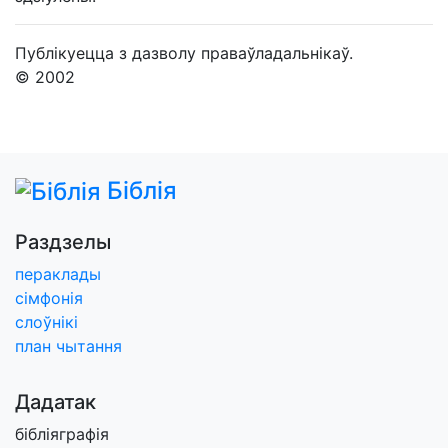
Публікуецца з дазволу праваўладальнікаў.
© 2002
Біблія
Раздзелы
пераклады
сімфонія
слоўнікі
план чытання
Дадатак
бібліяграфія