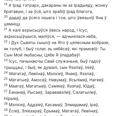
19
А Ірад тэтрарх, дакараны ім за Ірадыяду, жонку
братавую, і за ўсё, што зрабіў Ірад благога,
20
дадаў да ўсяго іншага і тое, што ўвязьніў Яна ў
цямніцу.
21
А калі ахрысьціўся ўвесь народ, і Ісус,
ахрысьціўшыся, маліўся, — адчынілася неба,
22
і Дух Сьвяты сышоў на Яго ў цялесным вобразе,
як голуб, і быў голас зь нябёсаў, які прамовіў: Ты
Сын Мой любасны; Цябе Я ўпадабаў!
23
Ісус, пачынаючы Сваё служэньне, быў гадоў
трыццаці, і быў, як думалі, сын Язэпаў, Іліеў,
24
Мататаў, Левіінаў, Мэлхіеў, Янаеў, Язэпаў,
25
Мататыеў, Амосаў, Навумаў, Ясьлімаў, Нагееў.
26
Маатаў, Мататыеў, Сэмяіеў, Язэпаў, Юдаў,
27
Ёананаў, Рысаеў, Зарававэлеў, Салатыілеў,
Нірыеў,
28
Мэлхіеў, Аддзіеў, Касамаў, Элмадамаў, Іраў,
29
Ёсіеў, Эліезэраў, Ёрымаў, Мататаў, Левіінаў,
30