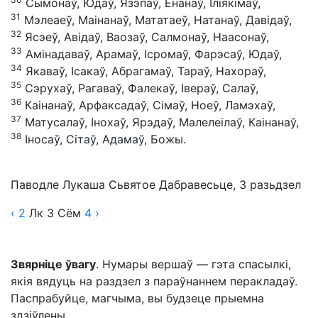
Сымонаў, Юдаў, Язэпаў, Ёнанаў, Іліякімаў,
31
Мэлеаеў, Маінанаў, Мататаеў, Натанаў, Давідаў,
32
Ясэеў, Авідаў, Ваозаў, Салмонаў, Наасонаў,
33
Амінадаваў, Арамаў, Ісромаў, Фарэсаў, Юдаў,
34
Якаваў, Ісакаў, Абрагамаў, Тараў, Нахораў,
35
Сэрухаў, Рагаваў, Фалекаў, Івераў, Салаў,
36
Каінанаў, Арфаксадаў, Сімаў, Ноеў, Ламэхаў,
37
Матусалаў, Інохаў, Ярэдаў, Малелеілаў, Каінанаў,
38
Іносаў, Сітаў, Адамаў, Божы.
Паводле Лукаша Сьвятое Дабравесьце, 3 разьдзел
‹ 2
Лк
3
Сём
4
›
Звярніце ўвагу
. Нумары вершаў — гэта спасылкі,
якія вядуць на раздзел з параўнаннем перакладаў.
Паспрабуйце, магчыма, вы будзеце прыемна
здзіўлены.