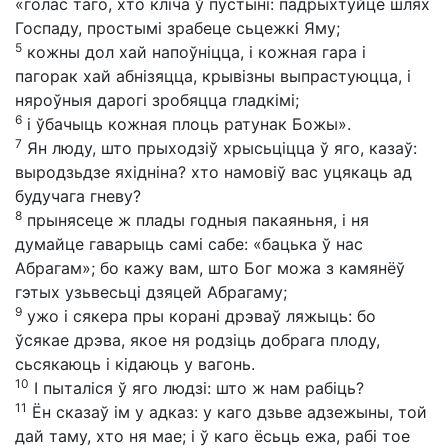
«голас таго, хто кліча ў пустыні: падрыхтуйце шлях
Госпаду, простымі зрабеце сьцежкі Яму;
5
кожны дол хай напоўніцца, і кожная гара і
пагорак хай абнізяцца, крывізны выпрастуюцца, і
няроўныя дарогі зробяцца гладкімі;
6
і ўбачыць кожная плоць ратунак Божы».
7
Ян люду, што прыходзіў хрысьціцца ў яго, казаў:
выродзьдзе яхідніна? хто намовіў вас уцякаць ад
будучага гневу?
8
прынясеце ж плады годныя пакаяньня, і ня
думайце гаварыць самі сабе: «бацька ў нас
Абрагам»; бо кажу вам, што Бог можа з камянёў
гэтых узьвесьці дзяцей Абрагаму;
9
ужо і сякера пры корані дрэваў ляжыць: бо
ўсякае дрэва, якое ня родзіць добрага плоду,
сьсякаюць і кідаюць у вагонь.
10
І пыталіся ў яго людзі: што ж нам рабіць?
11
Ён сказаў ім у адказ: у каго дзьве адзежыны, той
дай таму, хто ня мае; і ў каго ёсьць ежа, рабі тое