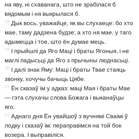
на яву, ні схаванага, што не зрабілася б
вядомым і ня выкрылася б.
18
Дык вось, уважайце, як вы слухаеце: бо хто
мае, таму дадзена будзе; а хто ня мае, у таго
адымецца і тое, што ён думае мець.
19
І прыйшлі да Яго Маці і браты Ягоныя, і не
маглі падысьці да Яго з прычыны люднасьці.
20
І далі знак Яму: Маці і браты Твае стаяць
звонку, хочучы бачыць Цябе.
21
Ён сказаў ім у адказ: маці Мая і браты Мае
— гэта слухачы слова Божага і выканаўцы
яго.
22
Аднаго дня Ён увайшоў з вучнямі Сваімі ў
лодку і сказаў ім: пераправімся на той бок
возера. І выправіліся.