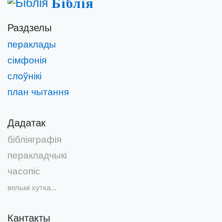
Біблія
Раздзелы
пераклады
сімфонія
слоўнікі
план чытання
Дадатак
бібліяграфія
перакладчыкі
часопіс
вельмі хутка...
Кантакты