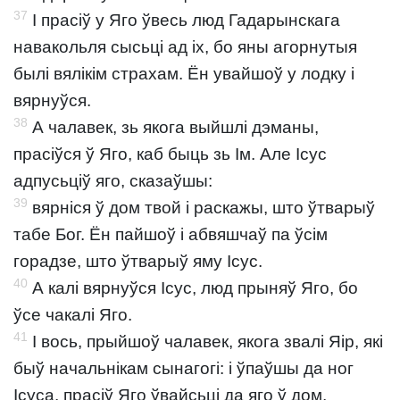
37
І прасіў у Яго ўвесь люд Гадарынскага
навакольля сысьці ад іх, бо яны агорнутыя
былі вялікім страхам. Ён увайшоў у лодку і
вярнуўся.
38
А чалавек, зь якога выйшлі дэманы,
прасіўся ў Яго, каб быць зь Ім. Але Ісус
адпусьціў яго, сказаўшы:
39
вярніся ў дом твой і раскажы, што ўтварыў
табе Бог. Ён пайшоў і абвяшчаў па ўсім
горадзе, што ўтварыў яму Ісус.
40
А калі вярнуўся Ісус, люд прыняў Яго, бо
ўсе чакалі Яго.
41
І вось, прыйшоў чалавек, якога звалі Яір, які
быў начальнікам сынагогі: і ўпаўшы да ног
Ісуса, прасіў Яго ўвайсьці да яго ў дом,