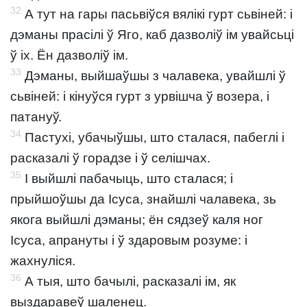
32
А тут на гары пасьвіўся вялікі гурт сьвіней: і
дэманы прасілі ў Яго, каб дазволіў ім увайсьці
ў іх. Ён дазволіў ім.
33
Дэманы, выйшаўшы з чалавека, увайшлі ў
сьвіней: і кінуўся гурт з урвішча ў возера, і
патануў.
34
Пастухі, убачыўшы, што сталася, пабеглі і
расказалі ў горадзе і ў селішчах.
35
І выйшлі пабачыць, што сталася; і
прыйшоўшы да Ісуса, знайшлі чалавека, зь
якога выйшлі дэманы; ён сядзеў каля ног
Ісуса, апрануты і ў здаровым розуме: і
жахнуліся.
36
А тыя, што бачылі, расказалі ім, як
выздаравеў шаленец.