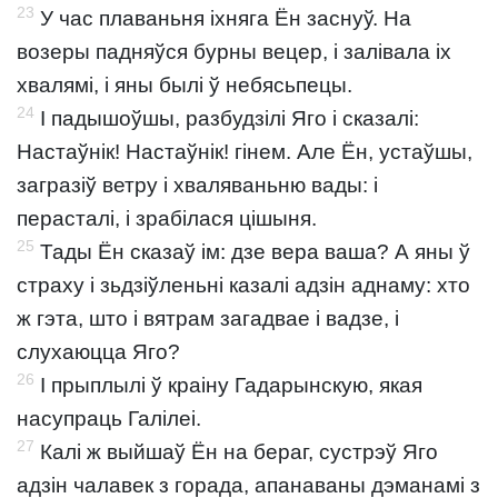
23
У час плаваньня іхняга Ён заснуў. На
возеры падняўся бурны вецер, і залівала іх
хвалямі, і яны былі ў небясьпецы.
24
І падышоўшы, разбудзілі Яго і сказалі:
Настаўнік! Настаўнік! гінем. Але Ён, устаўшы,
загразіў ветру і хваляваньню вады: і
перасталі, і зрабілася цішыня.
25
Тады Ён сказаў ім: дзе вера ваша? А яны ў
страху і зьдзіўленьні казалі адзін аднаму: хто
ж гэта, што і вятрам загадвае і вадзе, і
слухаюцца Яго?
26
І прыплылі ў краіну Гадарынскую, якая
насупраць Галілеі.
27
Калі ж выйшаў Ён на бераг, сустрэў Яго
адзін чалавек з горада, апанаваны дэманамі з