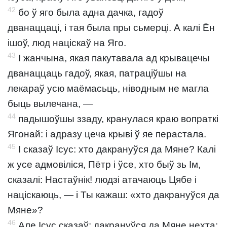
42
бо ў яго была адна дачка, гадоў
дванаццаці, і тая была пры сьмерці. А калі Ён
ішоў, люд націскаў на Яго.
43
І жанчына, якая пакутавала ад крывацечы
дванаццаць гадоў, якая, патраціўшы на
лекараў усю маёмасьць, ніводным не магла
быць вылечана, —
44
падышоўшы ззаду, кранулася краю вопраткі
Ягонай: і адразу цеча крыві ў яе перастала.
45
І сказаў Ісус: хто дакрануўся да Мяне? Калі
ж усе адмовіліся, Пётр і ўсе, хто быў зь Ім,
сказалі: Настаўнік! людзі атачаюць Цябе і
націскаюць, — і Ты кажаш: «хто дакрануўся да
Мяне»?
46
Але Ісус сказаў: дакрануўся да Мяне нехта: