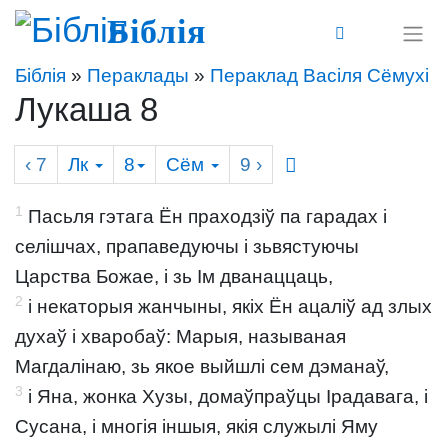
Біблія
Біблія
»
Пераклады
»
Пераклад Васіля Сёмухі
Лукаша 8
‹ 7
Лк
8
Сём
9
›
1
Пасьля гэтага Ён праходзіў па гарадах і
селішчах, прапаведуючы і зьвястуючы
Царства Божае, і зь Ім дванаццаць,
2
і некаторыя жанчыны, якіх Ён ацаліў ад злых
духаў і хваробаў: Марыя, называная
Магдалінаю, зь якое выйшлі сем дэманаў,
3
і Яна, жонка Хузы, домаўпраўцы Ірадавага, і
Сусана, і многія іншыя, якія служылі Яму