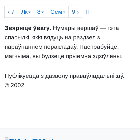
‹ 7
Лк
8
Сём
9
›
Звярніце ўвагу
. Нумары вершаў — гэта
спасылкі, якія вядуць на раздзел з
параўнаннем перакладаў. Паспрабуйце,
магчыма, вы будзеце прыемна здзіўлены.
Публікуецца з дазволу праваўладальнікаў.
© 2002