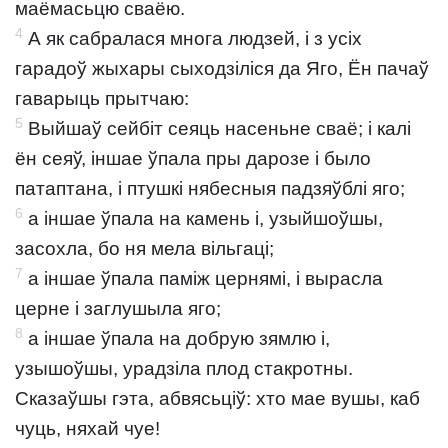
маёмасьцю сваёю.
4
А як сабралася многа людзей, і з усіх
гарадоў жыхары сыходзіліся да Яго, Ён пачаў
гаварыць прытчаю:
5
Выйшаў сейбіт сеяць насеньне сваё; і калі
ён сеяў, іншае ўпала пры дарозе і было
патаптана, і птушкі нябесныя падзяўблі яго;
6
а іншае ўпала на камень і, узыйшоўшы,
засохла, бо ня мела вільгаці;
7
а іншае ўпала паміж цернямі, і вырасла
церне і заглушыла яго;
8
а іншае ўпала на добрую зямлю і,
узышоўшы, урадзіла плод стакротны.
Сказаўшы гэта, абвясьціў: хто мае вушы, каб
чуць, няхай чуе!