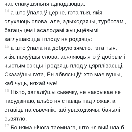
час спакушэньня адпадаюцца;
14
а што ўпала ў церне, гэта тыя, якія
слухаюць слова, але, адыходзячы, турботамі,
багацьцем і асалодамі жыцьцёвымі
заглушаюцца і плоду ня родзяць:
15
а што ўпала на добрую зямлю, гэта тыя,
якія, пачуўшы слова, асяляюць яго ў добрым і
чыстым сэрцы і родзяць плод у цярплівасьці.
Сказаўшы гэта, Ён абвясьціў: хто мае вушы,
каб чуць, няхай чуе!
16
Ніхто, запаліўшы сьвечку, не накрывае яе
пасудзінаю, альбо ня ставіць пад ложак, а
ставіць на сьвечнік, каб уваходзячы, бачылі
сьвятло.
17
Бо няма нічога таемнага, што ня выйшла б