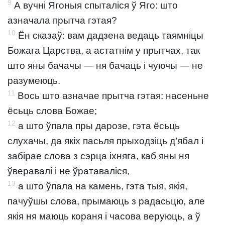
9
А вучні Ягоныя спыталіся ў Яго: што
азначала прытча гэтая?
10
Ён сказаў: вам дадзена ведаць таямніцы
Божага Царства, а астатнім у прытчах, так
што яны бачачы — ня бачаць і чуючы — не
разумеюць.
11
Вось што азначае прытча гэтая: насеньне
ёсьць слова Божае;
12
а што ўпала пры дарозе, гэта ёсьць
слухачы, да якіх пасьля прыходзіць д’ябал і
забірае слова з сэрца іхняга, каб яны ня
ўверавалі і не ўратаваліся,
13
а што ўпала на камень, гэта тыя, якія,
пачуўшы слова, прымаюць з радасьцю, але
якія ня маюць кораня і часова веруюць, а ў