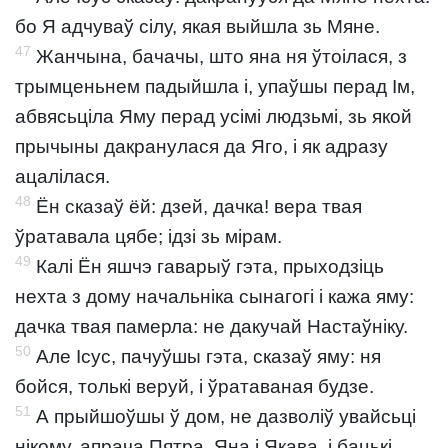
бо Я адчуваў сілу, якая выйшла зь Мяне.
47
Жанчына, бачачы, што яна ня ўтоілася, з
трымценьнем падыйшла і, упаўшы перад Ім,
абвясьціла Яму перад усімі людзьмі, зь якой
прычыны дакранулася да Яго, і як адразу
ацалілася.
48
Ён сказаў ёй: дзей, дачка! вера твая
ўратавала цябе; ідзі зь мірам.
49
Калі Ён яшчэ гаварыў гэта, прыходзіць
нехта з дому начальніка сынагогі і кажа яму:
дачка твая памерла: не дакучай Настаўніку.
50
Але Ісус, пачуўшы гэта, сказаў яму: ня
бойся, толькі веруй, і ўратаваная будзе.
51
А прыйшоўшы ў дом, не дазволіў увайсьці
нікому, апрача Пятра, Яна і Якава, і бацькі