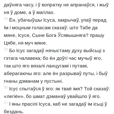
даўняга часу, і ў вопратку не апранаўся, і жыў
ня ў доме, а ў магілах.
28
Ён, убачыўшы Ісуса, закрычаў, упаў перад
Ім і моцным голасам сказаў: што Табе да
мяне, Ісусе, Сыне Бога Ўсявышняга? прашу
Цябе, ня муч мяне.
29
Бо Ісус загадаў нячыстаму духу выйсьці з
гэтага чалавека; бо ён доўгі час мучыў яго,
так што яго вязалі ланцугамі і путамі,
аберагаючы яго: але ён разрываў путы, і быў
гнаны дэманам у пустыні.
30
Ісус спытаўся ў яго: як тваё імя? Той сказаў:
«легіён», бо шмат дэманаў увайшло ў яго.
31
І яны прасілі Ісуса, каб не загадаў ім ісьці ў
бездань.