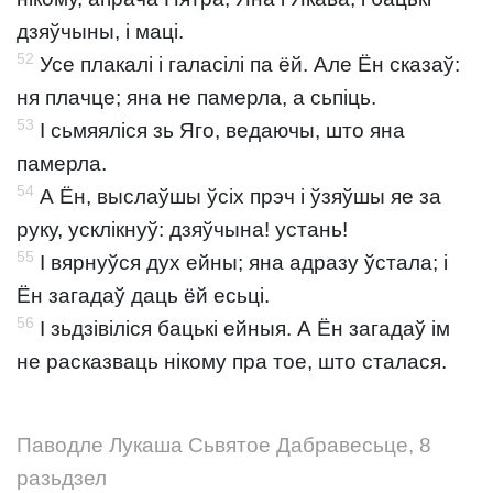
дзяўчыны, і маці.
52
Усе плакалі і галасілі па ёй. Але Ён сказаў:
ня плачце; яна не памерла, а сьпіць.
53
І сьмяяліся зь Яго, ведаючы, што яна
памерла.
54
А Ён, выслаўшы ўсіх прэч і ўзяўшы яе за
руку, усклікнуў: дзяўчына! устань!
55
І вярнуўся дух ейны; яна адразу ўстала; і
Ён загадаў даць ёй есьці.
56
І зьдзівіліся бацькі ейныя. А Ён загадаў ім
не расказваць нікому пра тое, што сталася.
Паводле Лукаша Сьвятое Дабравесьце, 8
разьдзел