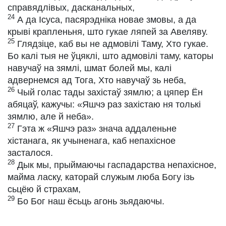
справядлівых, дасканальных,
24
А да Ісуса, пасярэдніка новае змовы, а да
крыві крапленьня, што гукае ляпей за Авеляву.
25
Глядзіце, каб вы не адмовілі Таму, Хто гукае.
Бо калі тыя не ўцяклі, што адмовілі таму, каторы
навучаў на зямлі, шмат болей мы, калі
адвернемся ад Тога, Хто навучаў зь неба,
26
Чый голас тады захістаў зямлю; а цяпер Ён
абяцаў, кажучы: «Яшчэ раз захістаю ня толькі
зямлю, але й неба».
27
Гэта ж «Яшчэ раз» знача аддаленьне
хістанага, як учыненага, каб непахісное
засталося.
28
Дык мы, прыймаючы гаспадарства непахісное,
майма ласку, каторай служым люба Богу ізь
сьцёю й страхам,
29
Бо Бог наш ёсьць агонь зьядаючы.