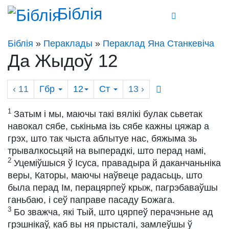
Біблія
Біблія
»
Пераклады
»
Пераклад Яна Станкевіча
Да Жыдоў 12
‹ 11
Гбр
12
Ст
13
›
1
Затым і мы, маючы такі вялікі булак сьветак
навокал сябе, ськіньма ізь сябе кажны цяжар а
грэх, што так чыста аблытуе нас, бяжыма зь
трывалкосьцяй на выперадкі, што перад намі,
2
Уцеміўшыся ў Ісуса, правадыра й даканчаньніка
веры, Каторы, маючы наўвеце радасьць, што
была перад Ім, перацярпеў крыж, пагрэбаваўшы
ганьбаю, і сеў паправе пасаду Божага.
3
Бо зважча, які Тый, што цярпеў перачэньне ад
грэшнікаў, каб вы ня прысталі, замлеўшы ў