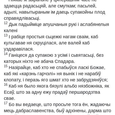
здаецца радасьцяй, але смуткам; пасьлей,
адылі, навытыраным ім даець супакойны плод
справядлівасьці.
12
Дык падыйміце апушчаныя рукі і аслабянелыя
калені
13
І рабіце простыя сьцежкі нагам сваім, каб
кульгавае ня скруцілася, але валей каб
уздаравілася.
14
Ганіцеся да супакою з усімі і сьвятасьці, без
каторых ніхто не абача Спадара.
15
Назірайце, каб хто не спабыўся ласкі Божае,
каб які «карэнь гарчэлі» ня вынік і не нарабіў
клопату, і перазь яго шмат хто не забрудзяніўся;
16
Каб ня было якога бязулі альбо нязбожніка, як
Есаў, што за адну ежу прадаў першародзтва
свае.
17
Бо вы ведаеце, што просьле тога ён, жадаючы
мець дабраславенства, быў адхінены, дарма што