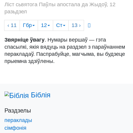
Ліст сьвятога Паўлы апостала да Жыдоў, 12
разьдзел
‹ 11
Гбр
12
Ст
13
›
Звярніце ўвагу
. Нумары вершаў — гэта
спасылкі, якія вядуць на раздзел з параўнаннем
перакладаў. Паспрабуйце, магчыма, вы будзеце
прыемна здзіўлены.
Біблія
Раздзелы
пераклады
сімфонія