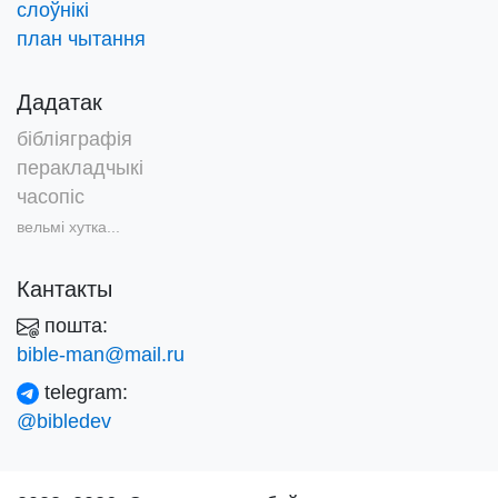
слоўнікі
план чытання
Дадатак
бібліяграфія
перакладчыкі
часопіс
вельмі хутка...
Кантакты
пошта:
bible-man@mail.ru
telegram:
@bibledev