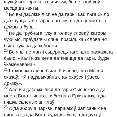
шукаў яго горача із сьлязьмі, бо не знайшоў
месца да каяты.
18
Бо вы дабліжыліся не да гары, каб льга было
даткнуцца, але гарэла агнём, не да цямноты а
цемры а буры,
19
Не да трубнага гуку а голасу словаў, каторы
чуючыя, праўдзячы сябе, прасілі, каб слова ня
было гукана да іх болей.
20
Бо яны не маглі сьцерпець таго, што расказана
было: «Калі й жывёла даткнецца да гары, будзе
ўкаменавана».
21
І такое жахлівае было бачанае, што Масей
сказаў: «Я надзвычайна спалохаўся і ўвесь
дрыжу».
22
Але вы дабліжыліся да гары Сыёнскае а да
места Бога жывога, нябёснага Ерузаліму, а да
няшчысьлёных ангілаў
23
А да збору а царквы першакоў, запісаных на
нябёсах, а да Бога, судзьдзі ўсіх, а да духоў