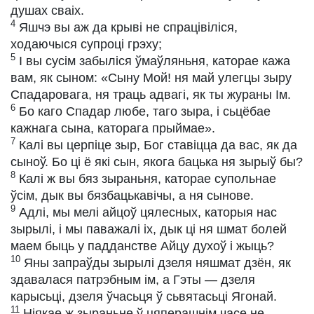
душах сваіх.
4
Яшчэ вы аж да крыві не спрацівіліся,
ходаючыся супроці грэху;
5
І вы сусім забыліся ўмаўляньня, каторае кажа
вам, як сыном: «Сыну Мой! ня май улегцы зыру
Спадаровага, ня траць адвагі, як ты жураны Ім.
6
Бо каго Спадар любе, таго зыра, і сьцёбае
кажнага сына, каторага прыймае».
7
Калі вы церпіце зыр, Бог ставіцца да вас, як да
сыноў. Бо ці ё які сын, якога бацька ня зырыў бы?
8
Калі ж вы бяз зыраньня, каторае супольнае
ўсім, дык вы бязбацькавічы, а ня сынове.
9
Адлі, мы мелі айцоў цялесных, каторыя нас
зырылі, і мы паважалі іх, дык ці ня шмат болей
маем быць у падданстве Айцу духоў і жыць?
10
Яны запраўды зырылі дзеля няшмат дзён, як
здавалася патрэбным ім, а Гэты — дзеля
карысьці, дзеля ўчасьця ў сьвятасьці Ягонай.
11
Ніякае ж зыраньне ў цяперашнім часе не