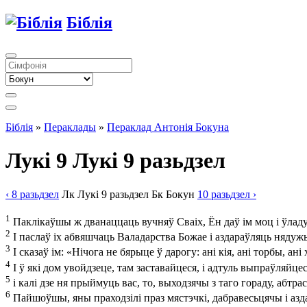
Біблія
Біблія
»
Пераклады
»
Пераклад Антонія Бокуна
Лукі 9
Лукі 9 разьдзел
‹ 8
разьдзел
Лк
Лукі
9
разьдзел
Бк
Бокун
10
разьдзел
›
1
Паклікаўшы ж дванаццаць вучняў Сваіх, Ён даў ім моц і ўладу 
2
І паслаў іх абвяшчаць Валадарства Божае і аздараўляць нядуж
3
І сказаў ім: «Нічога не бярыце ў дарогу: ані кія, ані торбы, ані 
4
І ў які дом увойдзеце, там заставайцеся, і адтуль выпраўляйцес
5
і калі дзе ня прыймуць вас, то, выходзячы з таго гораду, абтра
6
Пайшоўшы, яны праходзілі праз мястэчкі, дабравесьцячы і аз