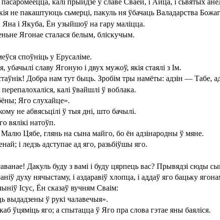
асаромеецца, калі прыйдзе ў славе Сваёй, і Айца, і сьвятых анё
якія не пакаштуюць сьмерці, пакуль ня ўбачаць Валадарства Божаг
, Яна і Якуба, Ён узыйшоў на гару маліцца.
зеньне Ягонае сталася белым, бліскучым.
меўся споўніць у Ерусаліме.
 убачылі славу Ягоную і двух мужоў, якія стаялі з Ім.
Настаўнік! Добра нам тут быць. Зробім тры намёты: адзін — Табе, 
ы перепалохаліся, калі ўвайшлі ў воблака.
бёны; Яго слухайце».
ікому не абвясьцілі ў тыя дні, што бачылі.
го вялікі натоўп.
 Малю Цябе, глянь на сына майго, бо ён адзінародны ў мяне.
енай; і ледзь адступае ад яго, разьбіўшы яго.
саванае! Дакуль буду з вамі і буду цярпець вас? Прывядзі сюды сы
раніў духу нячыстаму, і аздаравіў хлопца, і аддаў яго бацьку ягона
ўчыніў Ісус, Ён сказаў вучням Сваім:
 выдадзены ў рукі чалавечыя».
 каб ўцяміць яго; а спытацца ў Яго пра слова гэтае яны баяліся.