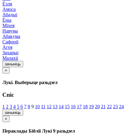
Ёэля
Амоса
Абадыі
Ёны
Міхея
Навума
Абакума
Сафоніі
Агея
Захарыі
Малахіі
зачыніць
×
Лукі. Выберыце разьдзел
Спіс
1
2
3
4
5
6
7
8
9
10
11
12
13
14
15
16
17
18
19
20
21
22
23
24
зачыніць
×
Пераклады Бібліі Лукі 9 разьдзел