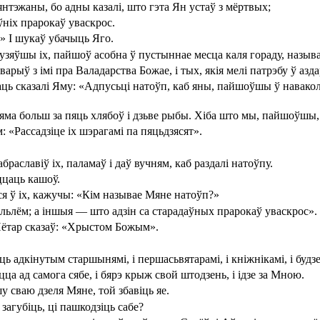
бянтэжаны, бо адны казалі, што гэта Ян устаў з мёртвых;
ўніх прарокаў уваскрос.
?» І шукаў убачыць Яго.
 узяўшы іх, пайшоў асобна ў пустыннае месца каля гораду, называ
рыў з імі пра Валадарства Божае, і тых, якія мелі патрэбу ў азда
ь сказалі Яму: «Адпусьці натоўп, каб яны, пайшоўшы ў навакольны
 няма больш за пяць хлябоў і дзьве рыбы. Хіба што мы, пайшоўшы
 «Рассадзіце іх шэрагамі па пяцьдзясят».
раславіў іх, паламаў і даў вучням, каб раздалі натоўпу.
аццаць кашоў.
аўся ў іх, кажучы: «Кім называе Мяне натоўп?»
льлём; а іншыя — што адзін са старадаўных прарокаў уваскрос».
Пётар сказаў: «Хрыстом Божым».
дкінутым старшынямі, і першасьвятарамі, і кніжнікамі, і будзе з
цца ад самога сябе, і бярэ крыж свой штодзень, і ідзе за Мною.
шу сваю дзеля Мяне, той збавіць яе.
загубіць, ці пашкодзіць сабе?