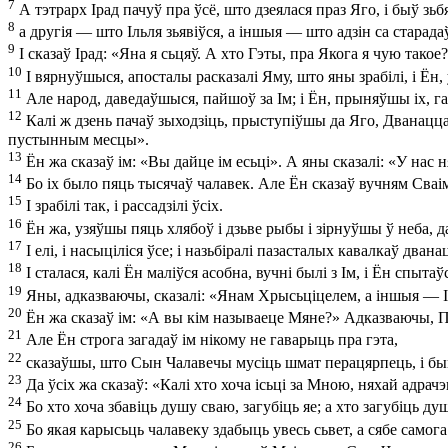
7
А тэтрарх Ірад пачуў пра ўсё, што дзеялася праз Яго, і быў зь
8
а другія — што Ільля зьявіўся, а іншыя — што адзін са старада
9
І сказаў Ірад: «Яна я сьцяў. А хто Гэты, пра Якога я чую такое
10
І вярнуўшыся, апосталы расказалі Яму, што яны зрабілі, і Ён,
11
Але народ, даведаўшыся, пайшоў за Ім; і Ён, прыняўшы іх, гава
12
Калі ж дзень пачаў зыходзіць, прыступіўшы да Яго, Дванаццац
пустынным месцы».
13
Ён жа сказаў ім: «Вы дайце ім есьці». А яны сказалі: «У нас
14
Бо іх было пяць тысячаў чалавек. Але Ён сказаў вучням Сваім:
15
І зрабілі так, і рассадзілі ўсіх.
16
Ён жа, узяўшы пяць хлябоў і дзьве рыбы і зірнуўшы ў неба, даб
17
І елі, і насыціліся ўсе; і назьбіралі пазасталых кавалкаў дван
18
І сталася, калі Ён маліўся асобна, вучні былі з Ім, і Ён спыт
19
Яны, адказваючы, сказалі: «Янам Хрысьціцелем, а іншыя — І
20
Ён жа сказаў ім: «А вы кім называеце Мяне?» Адказваючы, 
21
Але Ён строга загадаў ім нікому не гаварыць пра гэта,
22
сказаўшы, што Сын Чалавечы мусіць шмат перацярпець, і быць а
23
Да ўсіх жа сказаў: «Калі хто хоча ісьці за Мною, няхай адрачэ
24
Бо хто хоча збавіць душу сваю, загубіць яе; а хто загубіць ду
25
Бо якая карысьць чалавеку здабыць увесь сьвет, а сябе самога 
26