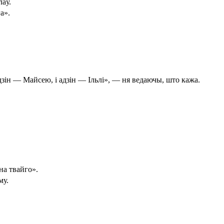
лаў.
а».
адзін — Майсею, і адзін — Ільлі», — ня ведаючы, што кажа.
на твайго».
му.