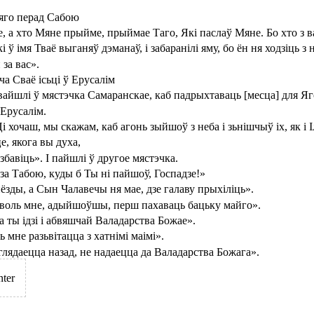
 яго перад Сабою
, а хто Мяне прыйме, прыймае Таго, Які паслаў Мяне. Бо хто з вас
ў імя Тваё выганяў дэманаў, і забаранілі яму, бо ён ня ходзіць з 
 за вас».
ча Сваё ісьці ў Ерусалім
вайшлі ў мястэчка Самаранскае, каб падрыхтаваць [месца] для Яг
 Ерусалім.
 хочаш, мы скажам, каб агонь зыйшоў з неба і зьнішчыў іх, як і І
е, якога вы духа,
авіць». І пайшлі ў другое мястэчка.
 за Табою, куды б Ты ні пайшоў, Госпадзе!»
ёзды, а Сын Чалавечы ня мае, дзе галаву прыхіліць».
азволь мне, адыйшоўшы, перш пахаваць бацьку майго».
а ты ідзі і абвяшчай Валадарства Божае».
 мне разьвітацца з хатнімі маімі».
аглядаецца назад, не надаецца да Валадарства Божага».
nter