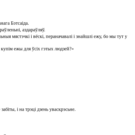
нага Бэтсаіда.
раўленьні, аздараўляў.
я мястэчкі і вёскі, пераначавалі і знайшлі ежу, бо мы тут у
, купім ежы для ўсіх гэтых людзей?»
абіты, і на трэці дзень уваскрэсьне.