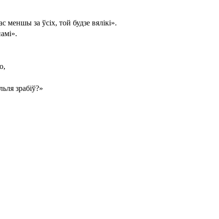
 меншы за ўсіх, той будзе вялікі».
намі».
о,
льля зрабіў?»