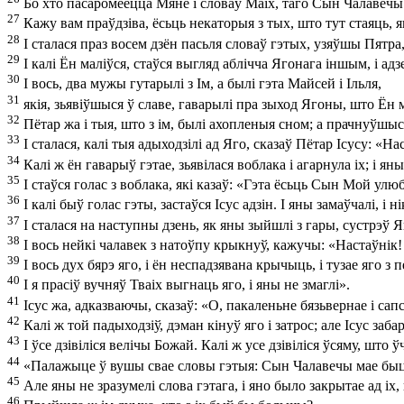
Бо хто пасаромеецца Мяне і словаў Маіх, таго Сын Чалавечы п
27
Кажу вам праўдзіва, ёсьць некаторыя з тых, што тут стаяць, 
28
І сталася праз восем дзён пасьля словаў гэтых, узяўшы Пятра
29
І калі Ён маліўся, стаўся выгляд аблічча Ягонага іншым, і ад
30
І вось, два мужы гутарылі з Ім, а былі гэта Майсей і Ільля,
31
якія, зьявіўшыся ў славе, гаварылі пра зыход Ягоны, што Ён 
32
Пётар жа і тыя, што з ім, былі ахопленыя сном; а прачнуўшыся,
33
І сталася, калі тыя адыходзілі ад Яго, сказаў Пётар Ісусу: «
34
Калі ж ён гаварыў гэтае, зьявілася воблака і агарнула іх; і ян
35
І стаўся голас з воблака, які казаў: «Гэта ёсьць Сын Мой улю
36
І калі быў голас гэты, застаўся Ісус адзін. І яны замаўчалі, і н
37
І сталася на наступны дзень, як яны зыйшлі з гары, сустрэў Я
38
І вось нейкі чалавек з натоўпу крыкнуў, кажучы: «Настаўнік!
39
І вось дух бярэ яго, і ён неспадзявана крычыць, і тузае яго з п
40
І я прасіў вучняў Тваіх выгнаць яго, і яны не змаглі».
41
Ісус жа, адказваючы, сказаў: «О, пакаленьне бязьвернае і сап
42
Калі ж той падыходзіў, дэман кінуў яго і затрос; але Ісус заба
43
І ўсе дзівіліся велічы Божай. Калі ж усе дзівіліся ўсяму, што 
44
«Палажыце ў вушы свае словы гэтыя: Сын Чалавечы мае быць
45
Але яны не зразумелі слова гэтага, і яно было закрытае ад іх,
46