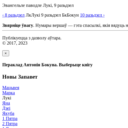
Эвангельле паводле Лукі, 9 разьдзел
‹ 8
разьдзел
Лк
Лукі
9
разьдзел
Бк
Бокун
10
разьдзел
›
Звярніце ўвагу
. Нумары вершаў — гэта спасылкі, якія вядуць 
Публікуецца з дазволу аўтара.
© 2017, 2023
×
Пераклад Антонія Бокуна. Выберыце кнігу
Новы Запавет
Мацьвея
Марка
Лукі
Яна
Дзеі
Якуба
1 Пятра
2 Пятра