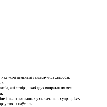
над усімі дэманамі і аздараўляць хваробы.
ых.
хлеба, ані срэбра, і каб двух вопратак ня мелі.
я;
сіце і пыл з ног вашых у сьведчаньне супраць іх».
дараўляючы паўсюль.