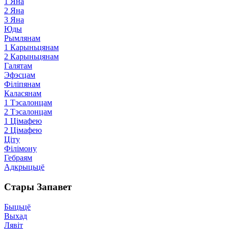
1 Яна
2 Яна
3 Яна
Юды
Рымлянам
1 Карыньцянам
2 Карыньцянам
Галятам
Эфэсцам
Філіпянам
Каласянам
1 Тэсалонцам
2 Тэсалонцам
1 Цімафею
2 Цімафею
Ціту
Філімону
Гебраям
Адкрыцьцё
Стары Запавет
Быцьцё
Выхад
Лявіт