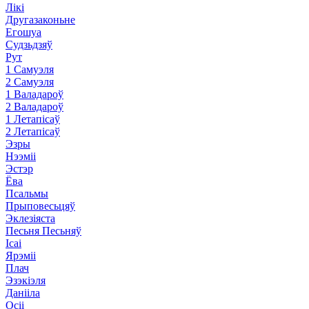
Лікі
Другазаконьне
Егошуа
Судзьдзяў
Рут
1 Самуэля
2 Самуэля
1 Валадароў
2 Валадароў
1 Летапісаў
2 Летапісаў
Эзры
Нээміі
Эстэр
Ёва
Псальмы
Прыповесьцяў
Эклезіяста
Песьня Песьняў
Ісаі
Ярэміі
Плач
Эзэкіэля
Данііла
Осіі