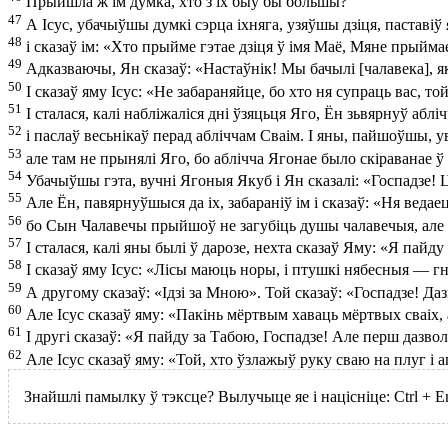
Прыйшла ж ім думка, хто з іх быў бы большы?
47
А Ісус, убачыўшы думкі сэрца іхняга, узяўшы дзіця, паставіў
48
і сказаў ім: «Хто прыйме гэтае дзіця ў імя Маё, Мяне прыймае
49
Адказваючы, Ян сказаў: «Настаўнік! Мы бачылі [чалавека], які 
50
І сказаў яму Ісус: «Не забараняйце, бо хто ня супраць вас, той
51
І сталася, калі набліжаліся дні ўзяцьця Яго, Ён зьвярнуў абліч
52
і паслаў весьнікаў перад абліччам Сваім. І яны, пайшоўшы, у
53
але там не прынялі Яго, бо аблічча Ягонае было скіраванае ў
54
Убачыўшы гэта, вучні Ягоныя Якуб і Ян сказалі: «Госпадзе! Ці
55
Але Ён, павярнуўшыся да іх, забараніў ім і сказаў: «Ня ведаец
56
бо Сын Чалавечы прыйшоў не загубіць душы чалавечыя, але зб
57
І сталася, калі яны былі ў дарозе, нехта сказаў Яму: «Я пайду
58
І сказаў яму Ісус: «Лісы маюць норы, і птушкі нябесныя — гн
59
А другому сказаў: «Ідзі за Мною». Той сказаў: «Госпадзе! Д
60
Але Ісус сказаў яму: «Пакінь мёртвым хаваць мёртвых сваіх, 
61
І другі сказаў: «Я пайду за Табою, Госпадзе! Але перш дазволь
62
Але Ісус сказаў яму: «Той, хто ўзлажыў руку сваю на плуг і 
Знайшлі памылку ў тэксце? Вылучыце яе і націсніце:
Ctrl
+
E