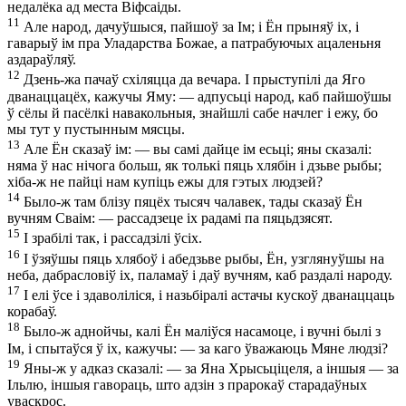
недалёка ад места Віфсаіды.
11
Але народ, дачуўшыся, пайшоў за Ім; і Ён прыняў іх, і
гаварыў ім пра Уладарства Божае, а патрабуючых ацаленьня
аздараўляў.
12
Дзень-жа пачаў схіляцца да вечара. І прыступілі да Яго
дванаццацёх, кажучы Яму: — адпусьці народ, каб пайшоўшы
ў сёлы й пасёлкі навакольныя, знайшлі сабе начлег і ежу, бо
мы тут у пустынным мясцы.
13
Але Ён сказаў ім: — вы самі дайце ім есьці; яны сказалі:
няма ў нас нічога больш, як толькі пяць хлябін і дзьве рыбы;
хіба-ж не пайці нам купіць ежы для гэтых людзей?
14
Было-ж там блізу пяцёх тысяч чалавек, тады сказаў Ён
вучням Сваім: — рассадзеце іх радамі па пяцьдзясят.
15
І зрабілі так, і рассадзілі ўсіх.
16
І ўзяўшы пяць хлябоў і абедзьве рыбы, Ён, узглянуўшы на
неба, дабрасловіў іх, паламаў і даў вучням, каб раздалі народу.
17
І елі ўсе і здаволіліся, і назьбіралі астачы кускоў дванаццаць
корабаў.
18
Было-ж аднойчы, калі Ён маліўся насамоце, і вучні былі з
Ім, і спытаўся ў іх, кажучы: — за каго ўважаюць Мяне людзі?
19
Яны-ж у адказ сказалі: — за Яна Хрысьціцеля, а іншыя — за
Ільлю, іншыя гавораць, што адзін з прарокаў старадаўных
уваскрос.