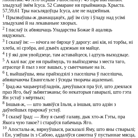
злыдухаў імём Ісуса.
52
Самаране ня прыймаюць Хрыста.
57
,
59
,
61
Тры насьлядоўцы Ісуса, але не надзейныя.
1
Прызваўшы-ж дванаццацёх, даў ім сілу і ўладу над усімі
злыдухамі й на лекаваньне хворых.
2
І паслаў іх абвяшчаць Уладарства Божае й ацаляць
нядужных.
3
І сказаў ім: — нічога не бярэце ў дарогу: ані кія, ні торбы, ні
хлеба, ні срэбра, ані дзьвёх адзежын ня майце.
4
І ў які дом увойдзеце, там аставайцеся, і адтуль выходзьце.
5
А калі вас дзе ня прыймуць, то выйходзячы з места таго,
атрасеце й пыл з ног вашых, у сьветчаньне на іх.
6
І, выйшаўшы, яны прайходзілі з паселішча ў паселішча,
абвяшчаючы Евангельле і ўсюды творачы ацаленьні.
7
Ірад-жа чацьвертаўладнік, дачуўшыся пра ўсё, што дзеялася
праз Яго, быў зьбянтэжаны;
бо некаторыя гаварылі, што гэта
Ян устаў з мёртвых;
8
Іншыя-ж, — што зьявіўся Ільля, а іншыя, што адзін з
даўнейшых прарокаў устаў.
9
І сказаў Ірад: — Яну я сьняў галаву, дык хто-ж Гэты, пра
Якога чую такое? і стараўся пабачыць Яго.
10
Апосталы-ж, вярнуўшыся, расказалі Яму, што яны стварылі;
і Ён, узяўшы іх з Сабою, аддаліўся самотна ў пустыннае мясца,