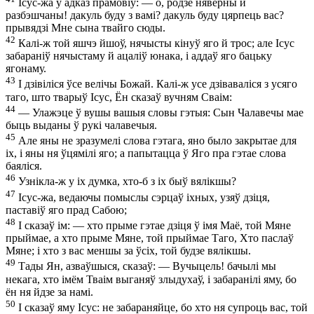
Ісус-жа ў адказ прамовіў: — о, родзе няверны й
разбэшчаны! дакуль буду з вамі? дакуль буду цярпець вас?
прывядзі Мне сына твайго сюды.
42
Калі-ж той яшчэ йшоў, нячысты кінуў яго й трос; але Ісус
забараніў нячыстаму й ацаліў юнака, і аддаў яго бацьку
ягонаму.
43
І дзівіліся ўсе велічы Божай. Калі-ж усе дзіваваліся з усяго
таго, што тварыў Ісус, Ён сказаў вучням Сваім:
44
— Улажэце ў вушы вашыя словы гэтыя: Сын Чалавечы мае
быць выданы ў рукі чалавечыя.
45
Але яны не зразумелі слова гэтага, яно было закрытае для
іх, і яны ня ўцямілі яго; а папытацца ў Яго пра гэтае слова
баяліся.
46
Узнікла-ж у іх думка, хто-б з іх быў вялікшы?
47
Ісус-жа, ведаючы помыслы сэрцаў іхных, узяў дзіця,
паставіў яго прад Сабою;
48
І сказаў ім: — хто прыме гэтае дзіця ў імя Маё, той Мяне
прыймае, а хто прыме Мяне, той прыймае Таго, Хто паслаў
Мяне; і хто з вас меншы за ўсіх, той будзе вялікшы.
49
Тады Ян, азваўшыся, сказаў: — Вучыцель! бачылі мы
некага, хто імём Тваім выганяў злыдухаў, і забаранілі яму, бо
ён ня йдзе за намі.
50
І сказаў яму Ісус: не забараняйце, бо хто ня супроць вас, той