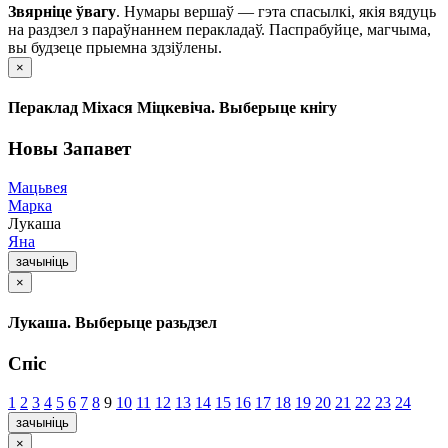
Звярніце ўвагу
. Нумары вершаў — гэта спасылкі, якія вядуць
на раздзел з параўнаннем перакладаў. Паспрабуйце, магчыма,
вы будзеце прыемна здзіўлены.
×
Пераклад Міхася Міцкевіча. Выберыце кнігу
Новы Запавет
Мацьвея
Марка
Лукаша
Яна
зачыніць
×
Лукаша. Выберыце разьдзел
Спіс
1
2
3
4
5
6
7
8
9
10
11
12
13
14
15
16
17
18
19
20
21
22
23
24
зачыніць
×