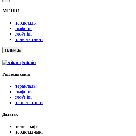
МЕНЮ
пераклады
сімфонія
слоўнікі
план чытання
зачыніць
Біблія
Раздзелы
сайта
пераклады
сімфонія
слоўнікі
план чытання
Дадатак
бібліяграфія
перакладчыкі