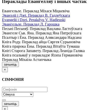
Пераклады Евангелляў і іншых частак
Евангельле. Пераклад Міхася Міцкевіча
Эванэліі і Дзеі. Пераклад В. Гадлеўскага
Evangelii і Dzei. Рeralažyu V. Hadleuski
Эвангельле. Пераклад Л. Гарошка
Песьні Песьняў. Пераклад Вацлава Ластоўскага
Эвангеле Сьв. Яна. Пераклад Яна Пятроўскага
Псалтыр i Ёна. Пераклад Аляксандара Надсана
Кніга Роду. Пераклад айца Сяргея Сурыновіча
Кніга прарока Ёны. Пераклад Вітаўта Тумаша
Кнігі Старога Запавету. Пераклад Леаніда Галяка
Кніга псальмаў у перакладзе Язэпа Германовіча
Пераклад Міхаіла Астапчыка
зачыніць
×
СІМФОНІЯ
зачыніць
×