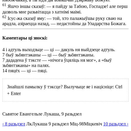
61
Яшчэ іншы сказаў: — я пайду за Табою, Госпадзе! але перш
дазволь мне разьвітацца з хатнімі маімі.
62
Ісус-жа сказаў яму: — той, хто палажыўшы руку сваю на
арадла, азіраецца назад, — недастойны да Уладарства Божага.
Каментары ці зноскі:
4
і адтуль выходзьце — ці — дакуль ня выйдзеце адтуль.
7
быў зьбянтэжаны — ці — быў зьбянтэжаны.
7
дададена ў тэксте — «нічога ўцяліць ня мог», а «быў
зьбянтэжаны» на палях.
14
пяцёх — ці — пяці.
Знайшлі памылку ў тэксце? Вылучыце яе і націсніце:
Ctrl
+
Enter
Сьвятое Евангельле Лукаша, 9 разьдзел
‹ 8
разьдзел
Лк
Лукаша
9
разьдзел
Міц-98
Міцкевіч
10
разьдзел
›