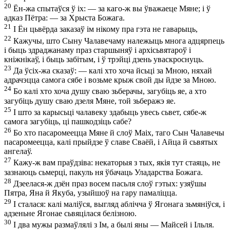
20
Ён-жа спытаўся ў іх: — за каго-ж вы ўважаеце Мяне; і ў
адказ Пётра: — за Хрыста Божага.
21
І Ён цьвёрда заказаў ім нікому пра гэта не гаварыць,
22
Кажучы, што Сыну Чалавечаму належыць многа адцярпець
і быць здраджанаму праз старшыняў і архісьвятароў і
кніжнікаў, і быць забітым, і ў трэйці дзень уваскроснуць.
23
Да ўсіх-жа сказаў: — калі хто хоча йсьці за Мною, няхай
адрачэцца самога сябе і возьме крыж свой ды йдзе за Мною.
24
Бо калі хто хоча душу сваю зьберачы, загубіць яе, а хто
загубіць душу сваю дзеля Мяне, той зьберажэ яе.
25
І што за карысьці чалавеку здабыць увесь сьвет, сябе-ж
самога загубіць, ці пашкодзіць сабе?
26
Бо хто пасаромеецца Мяне й слоў Маіх, таго Сын Чалавечы
пасаромеецца, калі прыйдзе ў славе Сваёй, і Айца й сьвятых
ангелаў.
27
Кажу-ж вам праўдзіва: некаторыя з тых, якія тут стаяць, не
зазнаюць сьмерці, пакуль ня ўбачаць Уладарства Божага.
28
Дзеелася-ж дзён праз восем пасьля слоў гэтых: узяўшы
Пятра, Яна й Якуба, узыйшоў на гару памаліцца.
29
І сталася: калі маліўся, выгляд аблічча ў Ягонага зьмяніўся, і
адзеньне Ягонае сьвяцілася белізною.
30
І два мужы размаўлялі з Ім, а былі яны — Майсей і Ільля.