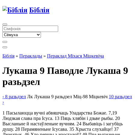
Біблія
Біблія
»
Пераклады
»
Пераклад Міхася Міцкевіча
Лукаша 9
Паводле Лукаша 9
разьдзел
‹ 8
разьдзел
Лк
Лукаша
9
разьдзел
Міц-98
Міцкевіч
10
разьдзел
›
1
Пасылаюцца вучні абвяшчаць Уладарства Божае.
7
,
19
Людзкая слава пра Ісуса.
13
Пяць хлябін і дзьве рыбы.
20
Высланьне й настаўленьне вучням.
24
Выбавіць і загубіць
душу.
28
Перамяненьне Ісусава.
35
Хрыста слухайце!
37
Люнатык.
46
Хто першы з апосталоў?
49
Пра выгнаньне