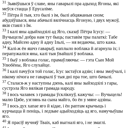
31
Зьявіўшыся ў славе, яны гаварылі пра адыход Ягоны, які
меўся стацца ў Ерусаліме.
32
Пётра й тыя, хто былі з ім, былі абцяжаныя сном;
абудзіўшыся, яны абачылі вялічнасць Ягоную, і двух мужоў,
якія стаялі з Ім.
33
І калі яны адыйходзілі ад Яго, сказаў Пётра Ісусу: —
Вучыцель! добра нам тут быць; паставім тры палаткі: Табе
адну, Майсею адну й адну Ільлі, — ня ведаючы, што кажа.
34
Калі-ж ён яшчэ гаварыў, наплыло воблака й агарнула іх; і
перапужаліся яны, калі тыя ўвайшлі ў воблака.
35
І быў з воблака голас, прамаўляючы: — гэта Сын Мой
Улюбёны, Яго слухайце.
36
І калі пачуўся той голас, Ісус застаўся адзін; і яны змоўчалі, і
нікому нічога не гаварылі ў тыя дні пра тое, што бачылі.
37
Сталася-ж у наступны дзень, калі яны зыйходзілі з гары,
сустрэла Яго вялікая грамада народу.
38
І вось чалавек з грамады ўсклікнуў, кажучы: — Вучыцель!
малю Цябе, узглянь на сына майго, бо ён у мяне адзіны.
39
І вось дух хапае яго й кідае, і ён раптам крычыць і
курчыцца й пеніць, і ледзьве адыйходзіць ад яго, намучыўшы
яго.
40
Я прасіў вучняў Тваіх, каб выгналі яго, і не змаглі.
41