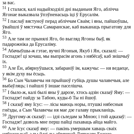
за вас.
51
І сталася, калі надыйходзілі дні выданьня Яго, аблічча
Ягонае выказвала ўпэўненасьць іці ў Ерусалім.
52
І паслаў вястуноў перад абліччам Сваім; і яны, пайшоўшы,
ўвайшлі ў мястэчка Самаранскае, каб выканаць прыгатову для
Яго.
53
Але там не прынялі Яго, бо выгляд Ягоны быў, як
падарожніка да Ерусаліму.
54
Абачыўшы-ж гэтае, вучні Ягоныя, Якуб і Ян, сказалі: —
Госпадзе! ці хочаш, мы выпрасім агонь з нябёсаў, каб знішчыў
іх.
55
Але Ён, абярнуўшыся, забараніў ім, кажучы: — ня ведаеце,
у якім духу вы ёсьць.
56
Бо Сын Чалавечы ня прыйшоў губіць душы чалавечыя, але
выбаўляць; і пайшлі ў іншае паселішча.
57
І было-ж, калі былі яны ў дарозе, хтось адзін сказаў Яму: —
Госпадзе! пайду за Табою, куды-б Ты ні йшоў.
58
І сказаў яму Ісус: — лісы маюць норы, птушкі нябесныя
гнёзды, а Сын Чалавечы ня мае дзе галаву прыкланіць.
59
Другому-ж сказаў: — ідзі сьледам за Мною; і той адказаў: —
Госпадзе! дазволь мне перш пайці пахаваць айца майго.
60
Але Ісус сказаў яму: — пакінь умершым хаваць сваіх
нябожчыкаў, а ты йдзі ды абвяшчай Дзяржаву Божую.