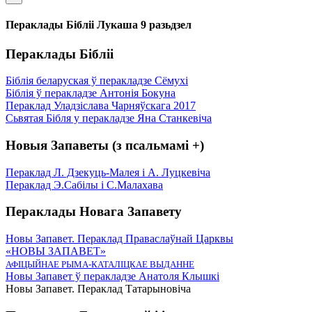
Пераклады Бібліі Лукаша 9 разьдзел
Пераклады Бібліі
Біблія беларуская ў перакладзе Сёмухі
Біблія ў перакладзе Антонія Бокуна
Пераклад Уладзіслава Чарняўскага 2017
Сьвятая Бібля у перакладзе Яна Станкевіча
Новыя Запаветы (з псальмамі +)
Пераклад Л. Дзекуць-Малея і А. Луцкевіча
Пераклад Э.Сабілы і С.Малахава
Пераклады Новага Запавету
Новы Запавет. Пераклад Праваслаўнай Царквы
«НОВЫ ЗАПАВЕТ»
АФІЦЫЙНАЕ РЫМА-КАТАЛІЦКАЕ ВЫДАННЕ
Новы Запавет ў перакладзе Анатоля Клышкi
Новы Запавет. Пераклад Татарыновіча