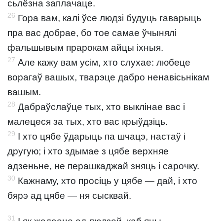
сьлёзна заплачаце.
26
Гора вам, калі ўсе людзі будуць гаварыць
пра вас добрае, бо тое самае ўчынялі
фальшывым прарокам айцы іхныя.
27
Але кажу вам усім, хто слухае: любеце
ворагаў вашых, тварэце дабро ненавісьнікам
вашым.
28
Дабраўслаўце тых, хто выклінае вас і
малецеся за тых, хто вас крыўдзіць.
29
І хто цябе ўдарыць па шчацэ, настаў і
другую; і хто здымае з цябе верхняе
адзеньне, не перашкаджай зняць і сарочку.
30
Кажнаму, хто просіць у цябе — дай, і хто
бярэ ад цябе — ня сысквай.
31