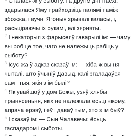
Сталася-ж у сыботу, па другім дні Пасхі;
здарылася Яму прайходзіць палямі паміж
збожжа, і вучні Ягоныя зрывалі каласы, і,
расьціраючы іх рукамі, елі зярняты.
2
І некаторыя з фарысеяў гаварылі ім: — чаму
вы робіце тое, чаго не належыць рабіць у
сыботу?
3
Ісус-жа ў адказ сказаў ім: — хіба-ж вы ня
чыталі, што ўчыніў Давыд, калі згаладаўся
сам і тыя, якія з ім былі?
4
Як увайшоў у дом Божы, узяў хлябы
прынясеньня, якіх не належала есьці нікому,
апрача ерэяў, і еў і даваў тым, хто з ім быў?
5
І сказаў ім: — Сын Чалавечы: ёсьць
гаспадаром і сыботы.
6