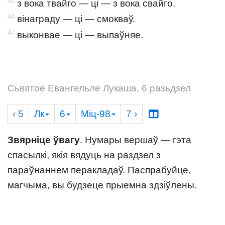
42
з вока твайго — ці — з вока свайго.
44
вінаграду — ці — смокваў.
47
выконвае — ці — выпаўняе.
Сьвятое Евангельле Лукаша, 6 разьдзел
‹ 5
Лк
6
Міц-98
7
›
Звярніце ўвагу
. Нумары вершаў — гэта
спасылкі, якія вядуць на раздзел з
параўнаннем перакладаў. Паспрабуйце,
магчыма, вы будзеце прыемна здзіўлены.