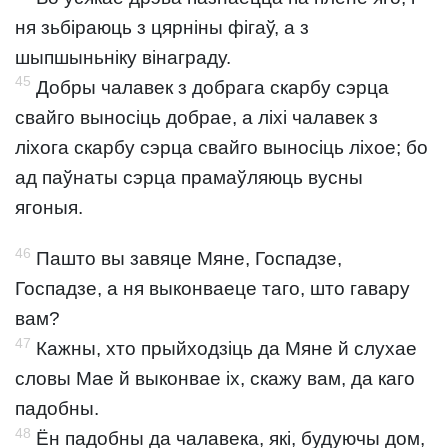
ня зьбіраюць з цярніны фігаў, а з
шыпшыньніку вінаграду.
45
Добры чалавек з добрага скарбу сэрца
свайго выносіць добрае, а ліхі чалавек з
ліхога скарбу сэрца свайго выносіць ліхое; бо
ад паўнаты сэрца прамаўляюць вусны
ягоныя.
46
Пашто вы завяце Мяне, Госпадзе,
Госпадзе, а ня выконваеце таго, што гавару
вам?
47
Кажны, хто прыйходзіць да Мяне й слухае
словы Мае й выконвае іх, скажу вам, да каго
падобны.
48
Ён падобны да чалавека, які, будуючы дом,