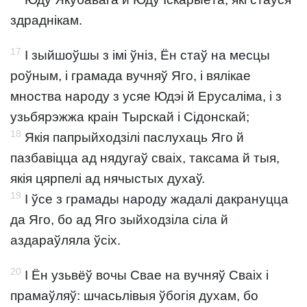
здраднікам.
17
І зыйшоўшы з імі ўніз, Ён стаў на месцы
роўным, і грамада вучняў Яго, і вялікае
мноства народу з усяе Юдэі й Ерусаліма, і з
узьбярэжжа краін Тырскай і Сідонскай;
18
Якія папрыйходзілі паслухаць Яго й
пазбавіцца ад нядугаў сваіх, таксама й тыя,
якія цярпелі ад нячыстых духаў.
19
І ўсе з грамады народу жадалі дакрануцца
да Яго, бо ад Яго зыйходзіла сіла й
аздараўляла ўсіх.
20
І Ён узьвёў вочы Свае на вучняў Сваіх і
прамаўляў: шчасьлівыя ўбогія духам, бо