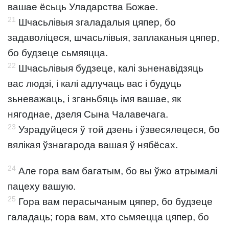
вашае ёсьць Уладарства Божае.
21
Шчасьлівыя згаладалыя цяпер, бо
задаволіцеся, шчасьлівыя, заплаканыя цяпер,
бо будзеце сьмяяцца.
22
Шчасьлівыя будзеце, калі зьненавідзяць
вас людзі, і калі адлучаць вас і будуць
зьневажаць, і зганьбяць імя вашае, як
нягоднае, дзеля Сына Чалавечага.
23
Узрадуйцеся ў той дзень і ўзвесялецеся, бо
вялікая ўзнагарода вашая ў нябёсах.
24
Але гора вам багатым, бо вы ўжо атрымалі
пацеху вашую.
25
Гора вам перасычаным цяпер, бо будзеце
галадаць; гора вам, хто сьмяецца цяпер, бо