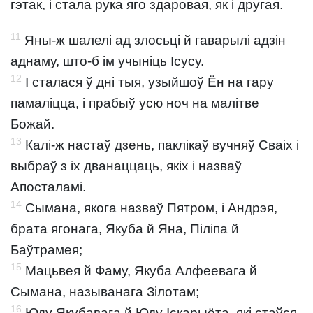
гэтак, і стала рука яго здаровая, як і другая.
11
Яны-ж шалелі ад злосьці й гаварылі адзін
аднаму, што-б ім учыніць Ісусу.
12
І сталася ў дні тыя, узыйшоў Ён на гару
памаліцца, і прабыў усю ноч на малітве
Божай.
13
Калі-ж настаў дзень, паклікаў вучняў Сваіх і
выбраў з іх дванаццаць, якіх і назваў
Апосталамі.
14
Сымана, якога назваў Пятром, і Андрэя,
брата ягонага, Якуба й Яна, Піліпа й
Баўтрамея;
15
Мацьвея й Фаму, Якуба Алфеевага й
Сымана, называнага Зілотам;
16
Юду Якубавага й Юду Іскарыёта, які стаўся