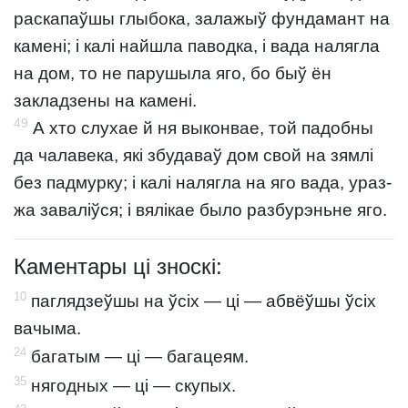
раскапаўшы глыбока, залажыў фундамант на
камені; і калі найшла паводка, і вада налягла
на дом, то не парушыла яго, бо быў ён
закладзены на камені.
49
А хто слухае й ня выконвае, той падобны
да чалавека, які збудаваў дом свой на зямлі
без падмурку; і калі налягла на яго вада, ураз-
жа заваліўся; і вялікае было разбурэньне яго.
Каментары ці зноскі:
10
паглядзеўшы на ўсіх — ці — абвёўшы ўсіх
вачыма.
24
багатым — ці — багацеям.
35
нягодных — ці — скупых.