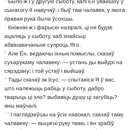
Было-ж і ў другую сыботу, калі Ён увайшоў у
сынагогу й навучаў; і быў там чалавек, у якога
правая рука была ўсохшы.
7
Кніжнікі-ж і фарысеі назіралі, ці ня будзе
ацаляць у сыботу, каб знайсьці
абвінавачаньне супроць Яго.
8
Але Ён, ведаючы іхныя помыслы, сказаў
сухарукаму чалавеку: — устань ды выйдзі на
сярэдзіну; і той устаў і выйшаў.
9
Тады сказаў ім Ісус: — спытаюся Я ў вас,
што належыць рабіць у сыботу, дабро
тварыць ці зло? выбавіць душу ці загубіць?
яны маўчалі.
10
І паглядзеўшы на ўсіх навокал, сказаў таму
чалавеку: — выцягні руку тваю, і ён зрабіў