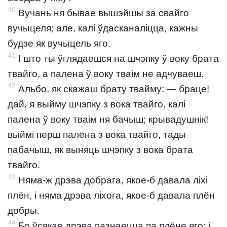
40
Вучань ня бывае вышэйшы за свайго
вучыцеля; але, калі ўдасканаліцца, кажны
будзе як вучыцель яго.
41
І што ты ўглядаешся на шчэпку ў воку брата
твайго, а палена ў воку тваім не адчуваеш.
42
Альбо, як скажаш брату твайму: — браце!
дай, я выйму шчэпку з вока твайго, калі
палена ў воку тваім ня бачыш; крывадушнік!
выймі перш палена з вока твайго, тады
пабачыш, як выняць шчэпку з вока брата
твайго.
43
Няма-ж дрэва добрага, якое-б давала ліхі
плён, і няма дрэва ліхога, якое-б давала плён
добры.
44
Бо ўсякае дрэва пазнаецца па плёне яго; і