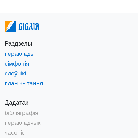
Біблія
Раздзелы
пераклады
сімфонія
слоўнікі
план чытання
Дадатак
бібліяграфія
перакладчыкі
часопіс