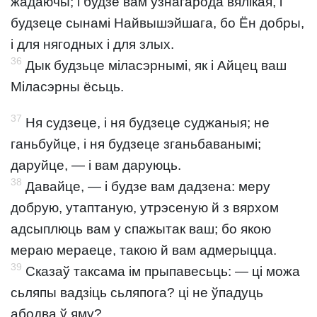
жадаючы; і будзе вам узнагарода вялікая, і
будзеце сынамі Найвышэйшага, бо Ён добры,
і для нягодных і для злых.
36
Дык будзьце міласэрнымі, як і Айцец ваш
Міласэрны ёсьць.
37
Ня судзеце, і ня будзеце суджаныя; не
ганьбуйце, і ня будзеце зганьбаванымі;
даруйце, — і вам даруюць.
38
Давайце, — і будзе вам дадзена: меру
добрую, утаптаную, утрэсеную й з вярхом
адсыплюць вам у спажытак ваш; бо якою
мераю мераеце, такою й вам адмерыцца.
39
Сказаў таксама ім прыпавесьць: — ці можа
сьляпы вадзіць сьляпога? ці не ўпадуць
абодва ў яму?