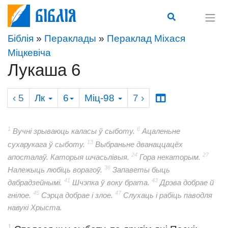
Біблія
Біблія
»
Пераклады
»
Пераклад Міхася
Міцкевіча
Лукаша 6
‹ 5
Лк
6
Міц-98
7
›
1
6
Вучні зрываюць каласы ў сыботу.
Ацаленьне
13
сухарукага ў сыботу.
Выбраньне дванаццацёх
24
27
апосталаў. Каторыя шчасьлівыя.
Гора некаторым.
36
Належыць любіць ворагоў.
Запаветы быць
41
43
дабрадзейнымі.
Шчэпка ў воку брата.
Дрэва добрае й
45
47
гнілое.
Сэрца добрае і злое.
Слухаць і рабіць паводля
навукі Хрыста.
1