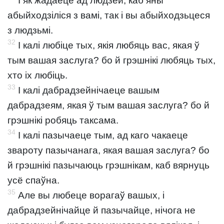
І як жадаеце ад людзей, каб яны
абыйходзіліся з вамі, так і вы абыйходзьцеся
з людзьмі.
32
І калі любіце тых, якія любяць вас, якая ў
тым вашая заслуга? бо й грэшнікі любяць тых,
хто іх любіць.
33
І калі дабрадзейнічаеце вашым
дабрадзеям, якая ў тым вашая заслуга? бо й
грэшнікі робяць таксама.
34
І калі пазычаеце тым, ад каго чакаеце
звароту пазычанага, якая вашая заслуга? бо
й грэшнікі пазычаюць грэшнікам, каб вярнуць
усё спаўна.
35
Але вы любеце ворагаў вашых, і
дабрадзейнічайце й пазычайце, нічога не