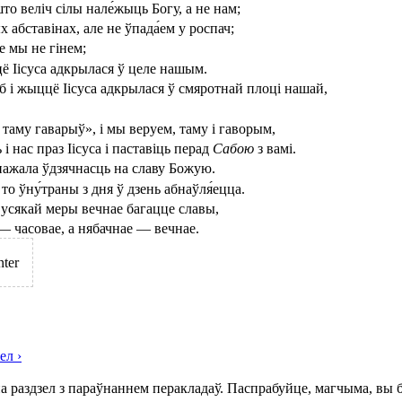
што веліч сілы нале́жыць Богу, а не нам;
абставінах, але не ўпада́ем у роспач;
е мы не гінем;
цё Іісуса адкрылася ў целе нашым.
аб і жыццё Іісуса адкрылася ў смяротнай плоці нашай,
 таму гаварыў», і мы веруем, таму і гаворым,
і нас праз Іісуса і паставіць перад
Сабою
з вамі.
мнажала ўдзячнасць на славу Божую.
то ўну́траны з дня ў дзень абнаўля́ецца.
 усякай меры вечнае багацце славы,
 — часовае, а нябачнае — вечнае.
nter
зел
›
на раздзел з параўнаннем перакладаў. Паспрабуйце, магчыма, вы 