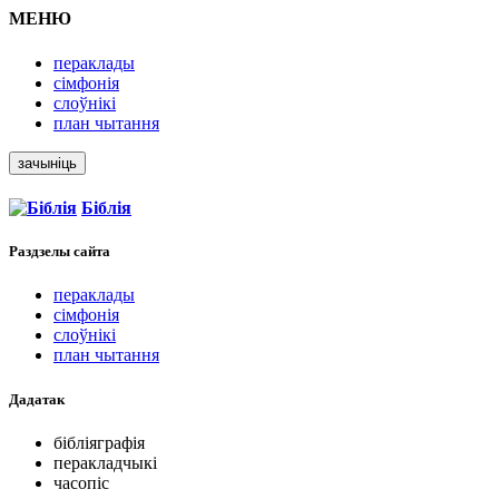
МЕНЮ
пераклады
сімфонія
слоўнікі
план чытання
зачыніць
Біблія
Раздзелы
сайта
пераклады
сімфонія
слоўнікі
план чытання
Дадатак
бібліяграфія
перакладчыкі
часопіс