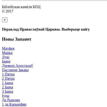
Біблейская камісія БПЦ
© 2017
×
Пераклад Праваслаўнай Царквы. Выберыце кнігу
Новы Запавет
Матфея
Марка
Лукі
Іаана
Дзеянні Апосталаў
Пасланне Іакава
1 Пятра
2 Пятра
1 Іаана
2 Іаана
3 Іаана
Іуды
Да Рымлян
1 да Карынфян