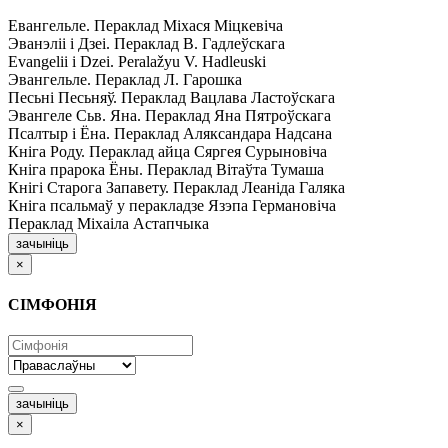
Евангельле. Пераклад Міхася Міцкевіча
Эванэліі і Дзеі. Пераклад В. Гадлеўскага
Evangelii і Dzei. Рeralažyu V. Hadleuski
Эвангельле. Пераклад Л. Гарошка
Песьні Песьняў. Пераклад Вацлава Ластоўскага
Эвангеле Сьв. Яна. Пераклад Яна Пятроўскага
Псалтыр i Ёна. Пераклад Аляксандара Надсана
Кніга Роду. Пераклад айца Сяргея Сурыновіча
Кніга прарока Ёны. Пераклад Вітаўта Тумаша
Кнігі Старога Запавету. Пераклад Леаніда Галяка
Кніга псальмаў у перакладзе Язэпа Германовіча
Пераклад Міхаіла Астапчыка
зачыніць
×
СІМФОНІЯ
зачыніць
×