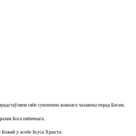
, прадстаўляем сябе сумленню кожнага чалавека перад Богам.
бразам Бога нябачнага.
 Божай у асобе Іісуса Хрыста.