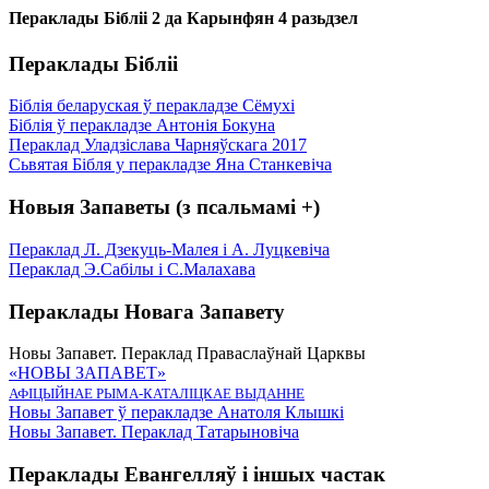
Пераклады Бібліі 2 да Карынфян 4 разьдзел
Пераклады Бібліі
Біблія беларуская ў перакладзе Сёмухі
Біблія ў перакладзе Антонія Бокуна
Пераклад Уладзіслава Чарняўскага 2017
Сьвятая Бібля у перакладзе Яна Станкевіча
Новыя Запаветы (з псальмамі +)
Пераклад Л. Дзекуць-Малея і А. Луцкевіча
Пераклад Э.Сабілы і С.Малахава
Пераклады Новага Запавету
Новы Запавет. Пераклад Праваслаўнай Царквы
«НОВЫ ЗАПАВЕТ»
АФІЦЫЙНАЕ РЫМА-КАТАЛІЦКАЕ ВЫДАННЕ
Новы Запавет ў перакладзе Анатоля Клышкi
Новы Запавет. Пераклад Татарыновіча
Пераклады Евангелляў і іншых частак