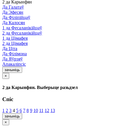
2 да Карынфян
Да Галатаў
Да Эфесян
Да Філіпійцаў
Да Калосян
1 да Фесаланікійцаў
2 да Фесаланікійцаў
1 да Цімафея
2 да Цімафея
Да Ціта
Да Філімона
Да Яўрэяў
Апакаліпсіс
зачыніць
×
2 да Карынфян. Выберыце разьдзел
Спіс
1
2
3
4
5
6
7
8
9
10
11
12
13
зачыніць
×