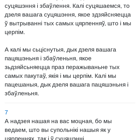
суцяшэння і збаўлення. Калі суцяшаемся, то
дзеля вашага суцяшэння, якое здзяйсняецца
ў вытрыванні тых самых цярпенняў, што і мы
церпім.
А калі мы сьціснутыя, дык дзеля вашага
пацяшэньня і збаўленьня, якое
зьдзяйсьняецца праз перажываньне тых
самых пакутаў, якія і мы церпім. Калі мы
пацешаныя, дык дзеля вашага пацяшэньня і
збаўленьня.
7
А надзея нашая на вас моцная, бо мы
ведаем, што вы супольнікі нашыя як у
цярпеннях, так і ў суцяшэнні.