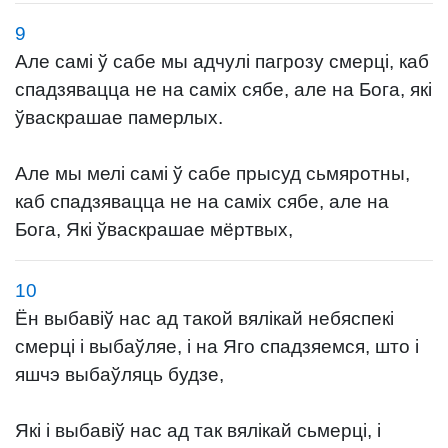
9
Але самі ў сабе мы адчулі пагрозу смерці, каб
спадзявацца не на саміх сябе, але на Бога, які
ўваскрашае памерлых.
Але мы мелі самі ў сабе прысуд сьмяротны,
каб спадзявацца не на саміх сябе, але на
Бога, Які ўваскрашае мёртвых,
10
Ён выбавіў нас ад такой вялікай небяспекі
смерці і выбаўляе, і на Яго спадзяемся, што і
яшчэ выбаўляць будзе,
Які і выбавіў нас ад так вялікай сьмерці, і