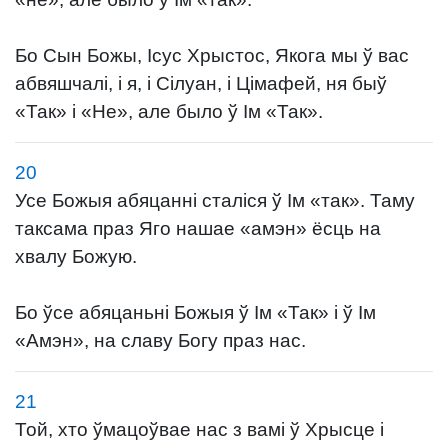
Бо Сын Божы, Ісус Хрыстос, Якога мы ў вас
абвяшчалі, і я, і Сілуан, і Цімафей, ня быў
«Так» і «Не», але было ў Ім «Так».
20
Усе Божыя абяцанні сталіся ў Ім «так». Таму
таксама праз Яго нашае «амэн» ёсць на
хвалу Божую.
Бо ўсе абяцаньні Божыя ў Ім «Так» і ў Ім
«Амэн», на славу Богу праз нас.
21
Той, хто ўмацоўвае нас з вамі ў Хрысце і