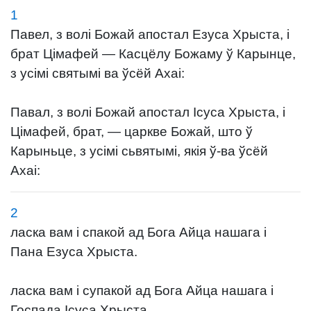
1
Павел, з волі Божай апостал Езуса Хрыста, і
брат Цімафей — Касцёлу Божаму ў Карынце,
з усімі святымі ва ўсёй Ахаі:
Павал, з волі Божай апостал Ісуса Хрыста, і
Цімафей, брат, — царкве Божай, што ў
Карыньце, з усімі сьвятымі, якія ў-ва ўсёй
Ахаі:
2
ласка вам і спакой ад Бога Айца нашага і
Пана Езуса Хрыста.
ласка вам і супакой ад Бога Айца нашага і
Госпада Ісуса Хрыста.