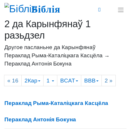
Біблія
2 да Карынфянаў 1
разьдзел
Другое пасланьне да Карынфянаў
Пераклад Рыма-Каталіцкага Касцёла →
Пераклад Антонія Бокуна
« 16
2Кар
1
BCAT
BBB
2
»
Пераклад Рыма-Каталіцкага Касцёла
Пераклад Антонія Бокуна