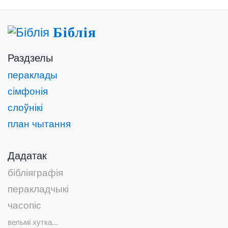
Біблія
Раздзелы
пераклады
сімфонія
слоўнікі
план чытання
Дадатак
бібліяграфія
перакладчыкі
часопіс
вельмі хутка...