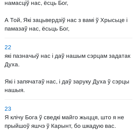
намасціў нас, ёсць Бог,
А Той, Які зацьвердзіў нас з вамі ў Хрысьце і
памазаў нас, ёсьць Бог,
22
які пазначыў нас і даў нашым сэрцам задатак
Духа.
Які і запячатаў нас, і даў заруку Духа ў сэрцы
нашыя.
23
Я клічу Бога ў сведкі майго жыцця, што я не
прыйшоў яшчэ ў Карынт, бо шкадую вас.