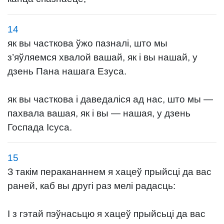
14
як вы часткова ўжо пазналі, што мы
з’яўляемся хвалой вашай, як і вы нашай, у
дзень Пана нашага Езуса.
як вы часткова і даведаліся ад нас, што мы —
пахвала вашая, як і вы — нашая, у дзень
Госпада Ісуса.
15
З такім перакананнем я хацеў прыйсці да вас
раней, каб вы другі раз мелі радасць:
І з гэтай пэўнасьцю я хацеў прыйсьці да вас