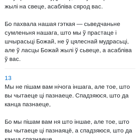
жылі на свеце, асабліва сярод вас.
Бо пахвала нашая гэткая — сьведчаньне
сумленьня нашага, што мы ў прастаце і
шчырасьці Божай, не ў цялеснай мудрасьці,
але ў ласцы Божай жылі ў сьвеце, а асабліва
ў вас.
13
Мы не пішам вам нічога іншага, але тое, што
вы чытаеце ці пазнаеце. Спадзяюся, што да
канца пазнаеце,
Бо мы пішам вам ня што іншае, але тое, што
вы чытаеце ці пазнаяцё, а спадзяюся, што да
канца спазнаеце,