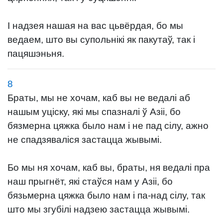
І надзея нашая на вас цьвёрдая, бо мы
ведаем, што вы супольнікі як пакутаў, так і
пацяшэньня.
8
Браты, мы не хочам, каб вы не ведалі аб
нашым уціску, які мы спазналі ў Азіі, бо
бязмерна цяжка было нам і не пад сілу, ажно
не спадзяваліся застацца жывымі.
Бо мы ня хочам, каб вы, браты, ня ведалі пра
наш прыгнёт, які стаўся нам у Азіі, бо
бязьмерна цяжка было нам і па-над сілу, так
што мы згубілі надзею застацца жывымі.