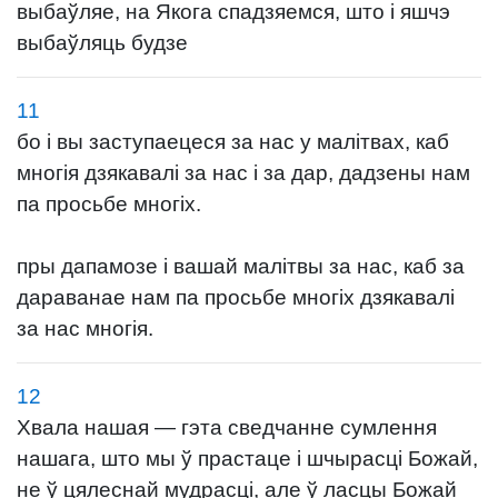
выбаўляе, на Якога спадзяемся, што і яшчэ
выбаўляць будзе
11
бо і вы заступаецеся за нас у малітвах, каб
многія дзякавалі за нас і за дар, дадзены нам
па просьбе многіх.
пры дапамозе і вашай малітвы за нас, каб за
дараванае нам па просьбе многіх дзякавалі
за нас многія.
12
Хвала нашая — гэта сведчанне сумлення
нашага, што мы ў прастаце і шчырасці Божай,
не ў цялеснай мудрасці, але ў ласцы Божай