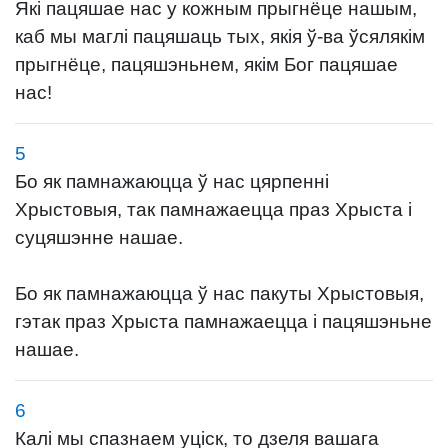
Які пацяшае нас у кожным прыгнёце нашым,
каб мы маглі пацяшаць тых, якія ў-ва ўсялякім
прыгнёце, пацяшэньнем, якім Бог пацяшае
нас!
5
Бо як памнажаюцца ў нас цярпенні
Хрыстовыя, так памнажаецца праз Хрыста і
суцяшэнне нашае.
Бо як памнажаюцца ў нас пакуты Хрыстовыя,
гэтак праз Хрыста памнажаецца і пацяшэньне
нашае.
6
Калі мы спазнаем уціск, то дзеля вашага