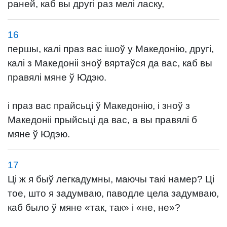
раней, каб вы другі раз мелі ласку,
16
першы, калі праз вас ішоў у Македонію, другі,
калі з Македоніі зноў вяртаўся да вас, каб вы
правялі мяне ў Юдэю.
і праз вас прайсьці ў Македонію, і зноў з
Македоніі прыйсьці да вас, а вы правялі б
мяне ў Юдэю.
17
Ці ж я быў легкадумны, маючы такі намер? Ці
тое, што я задумваю, паводле цела задумваю,
каб было ў мяне «так, так» і «не, не»?