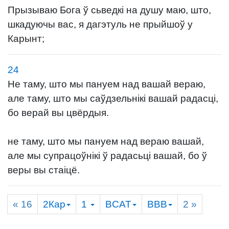
Прызываю Бога ў сьведкі на душу маю, што,
шкадуючы вас, я дагэтуль не прыйшоў у
Карынт;
24
Не таму, што мы пануем над вашай вераю,
але таму, што мы саўдзельнікі вашай радасці,
бо верай вы цвёрдыя.
не таму, што мы пануем над вераю вашай,
але мы супрацоўнікі ў радасьці вашай, бо ў
веры вы стаіцё.
« 16
2Кар
1
BCAT
BBB
2
»