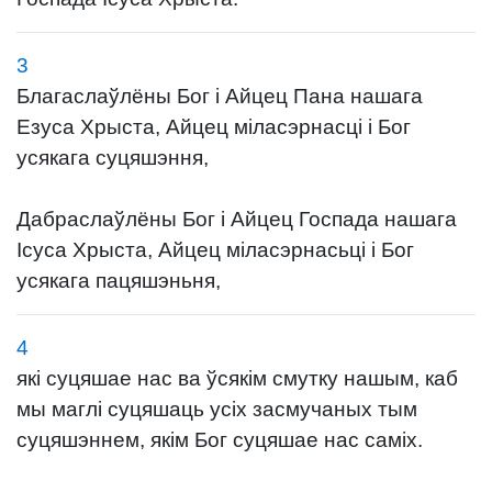
3
Благаслаўлёны Бог і Айцец Пана нашага
Езуса Хрыста, Айцец міласэрнасці і Бог
усякага суцяшэння,
Дабраслаўлёны Бог і Айцец Госпада нашага
Ісуса Хрыста, Айцец міласэрнасьці і Бог
усякага пацяшэньня,
4
які суцяшае нас ва ўсякім смутку нашым, каб
мы маглі суцяшаць усіх засмучаных тым
суцяшэннем, якім Бог суцяшае нас саміх.