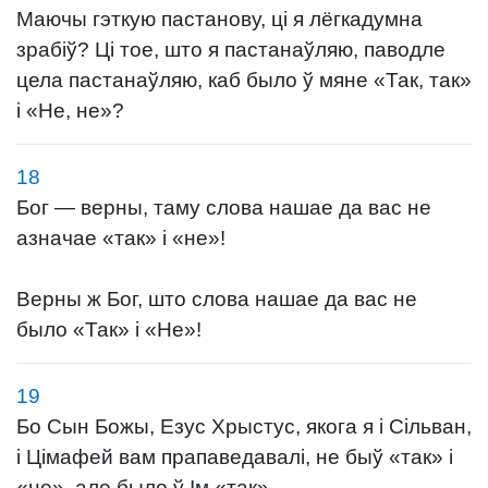
Маючы гэткую пастанову, ці я лёгкадумна
зрабіў? Ці тое, што я пастанаўляю, паводле
цела пастанаўляю, каб было ў мяне «Так, так»
і «Не, не»?
18
Бог — верны, таму слова нашае да вас не
азначае «так» і «не»!
Верны ж Бог, што слова нашае да вас не
было «Так» і «Не»!
19
Бо Сын Божы, Езус Хрыстус, якога я і Сільван,
і Цімафей вам прапаведавалі, не быў «так» і
«не», але было ў Ім «так».