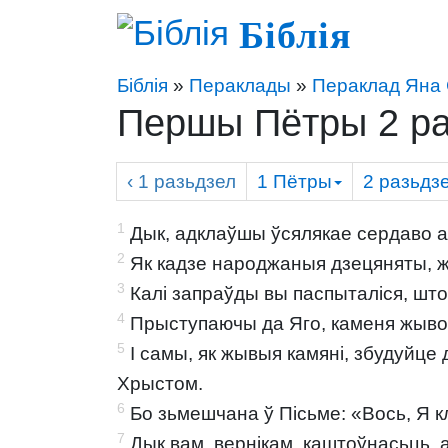
Біблія
Біблія
»
Пераклады
»
Пераклад Яна 
Першы Пётры 2 ра
‹ 1
разьдзел
1 Пётры
2
разьдз
1
Дык, адклаўшы ўсялякае сердаво а 
2
Як кадзе народжаныя дзецяняты, жа
3
Калі запраўды вы паспыталіся, шт
4
Прыступаючы да Яго, каменя жывога
5
І самы, як жывыя камяні, збудуйце
Хрыстом.
6
Бо зьмешчана ў Пісьме: «Вось, Я кл
7
Дык вам, вернікам, каштоўнасьць, 