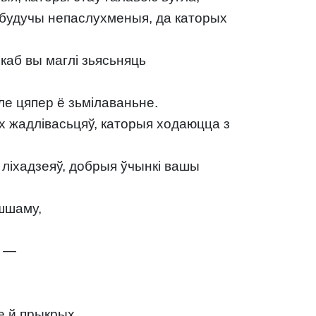
 будучы непаслухменыя, да каторых
каб вы маглі зьясьняць
ле цяпер ё зьмілаваньне.
х жадлівасьцяў, каторыя ходаюцца з
 ліхадзеяў, добрыя ўчынкі вашы
шшаму,
, —
е й прыкрых.