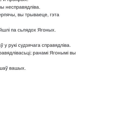
чы несправядліва.
церпячы, вы трываеце, гэта
 йшлі па сьлядох Ягоных.
 у рукі судзячага справядліва.
равядлівасьці; ранамі Ягонымі вы
ушаў вашых.