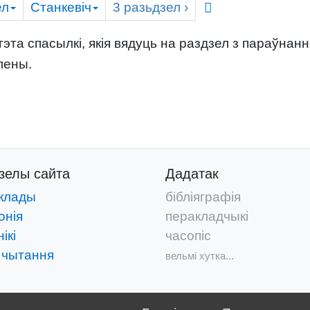
ел
Станкевіч
3
разьдзел
›
эта спасылкі, якія вядуць на раздзел з параўнан
лены.
дзелы
сайта
Дадатак
клады
бібліяграфія
онія
перакладчыкі
ікі
часопіс
 чытання
вельмі хутка...