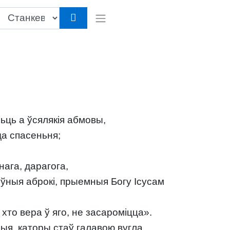
ьць а ўсялякія абмовы,
да спасеньня;
ага, дарагога,
оўныя аброкі, прыемныя Богу Ісусам
хто вера ў яго, не засароміцца».
ыя, каторы стаў галавою вугла,