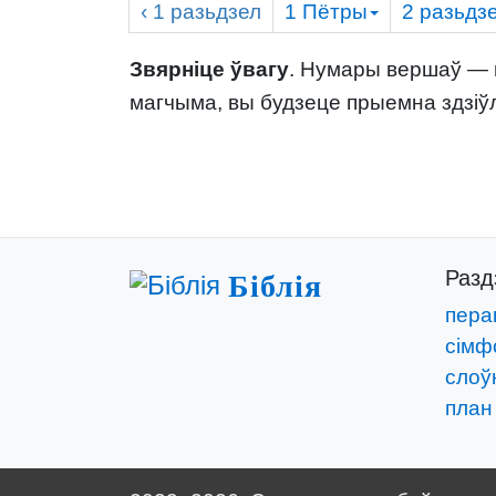
‹ 1
разьдзел
1 Пётры
2
разьдз
Звярніце ўвагу
. Нумары вершаў — г
магчыма, вы будзеце прыемна здзіў
Раз
Біблія
пера
сімф
слоўн
план