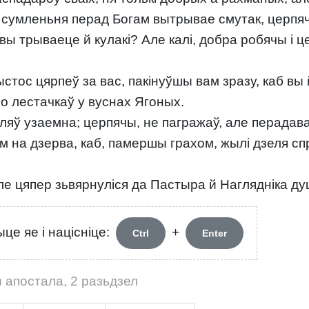
я сумленьня перад Богам вытрывае смутак, церпя
 вы трываеце й кулакі? Але калі, добра робячы і 
ыстос цярпеў за вас, пакінуўшы вам зразу, каб вы
ыло лестачкаў у вуснах Ягоных.
яў узаемна; церпячы, не пагражаў, але перадаваў
м на дзерва, каб, памершы грахом, жылі дзеля сп
але цяпер зьвярнуліся да Пастыра й Наглядніка д
це яе і націсніце:
+
Ctrl
Enter
 апостала, 2 разьдзел