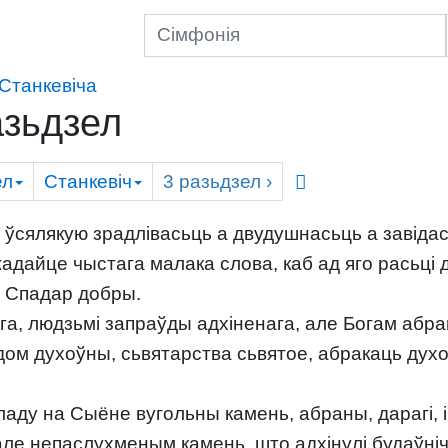
Станкевіча
зьдзел
ел
Станкевіч
3
разьдзел
›
ўсялякую зрадлівасьць а двудушнасьць а завідас
дайце чыстага малака слова, каб ад яго расьці 
о Спадар добры.
, людзьмі запраўды адхіненага, але Богам абран
 дом духоўны, сьвятарства сьвятое, абракаць дух
аду на Сыёне вугольны камень, абраны, дарагі, і 
але непаслухменым камень, што адхінулі будаўніч