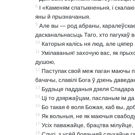
8
І «Каменям спатыкненьня, і скала
яны й прызначаныя.
9
Але вы — род абраны, каралеўскае 
дасканальнасьць Таго, хто пагукаў в
10
Каторыя калісь ня люд, але цяпер
11
Умілаваныя! захочую вас, як прых
душою,
12
Паступак свой меж паган маючы пас
бачачы, славілі Бога ў дзень даведа
13
Будзьце падданыя дзеля Спадара 
14
Ці то дзяржаўцам, пасланым ім да
15
Бо такая ё воля Божая, каб вы, до
16
Як вольныя, не як маючыя свабоду 
17
Усіх паважайце, брацтва мілуйце, 
18
Слугі, з усёй боязьняй слухайце г