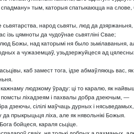
ю спадману» тым, каторыя спатыкаюцца на слове,
сьвятарства, народ сьвяты, люд да дзяржаньня, 
ас ізь цямноты да чудоўнае сьвятліні Свае;
 люд Божы, над каторымі ня было зьмілаваньня, а
одных а чужаземцаў, узьдзержуйцеся ад цялесны
ьцівы, каб замест тога, ідзе абмаўляюць вас, як
ньня.
кажнаму людзкому ўраду: ці то каралю, як найвы
 помсты ліхадзеям і пахвалы добра дзеючым, —
бра дзеючы, сілілі маўчаць дурных і нясьведамых
да прыкрыцьця ліха, але як нявольнікі Божыя.
Бога бойцеся, караля сьціце.
аспадароў сваіх, ня толькі добрых а рахманых, ал