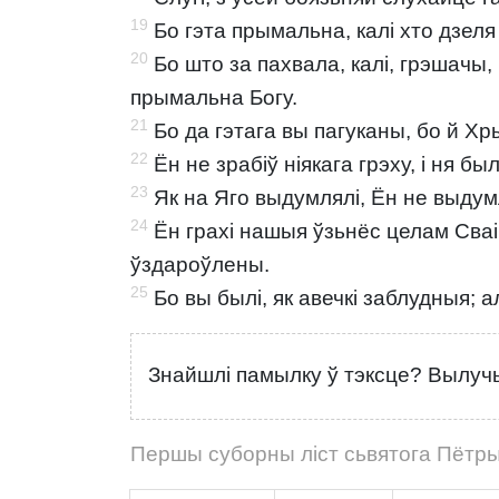
19
Бо гэта прымальна, калі хто дзел
20
Бо што за пахвала, калі, грэшачы,
прымальна Богу.
21
Бо да гэтага вы пагуканы, бо й Хр
22
Ён не зрабіў ніякага грэху, і ня б
23
Як на Яго выдумлялі, Ён не выдумл
24
Ён грахі нашыя ўзьнёс целам Сваі
ўздароўлены.
25
Бо вы былі, як авечкі заблудныя; 
Знайшлі памылку ў тэксце? Вылучы
Першы суборны ліст сьвятога Пётры