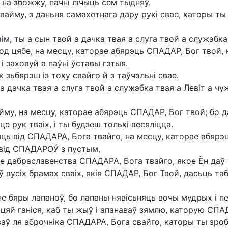
на збожжу, пачні лічыць сем тыдняў.
вайму, з даньня самахотнага дару рукі свае, каторы ты 
, ты а сын твой а дачка твая а слуга твой а служэбка т
од цябе, на месцу, каторае абярэць СПАДАР, Бог твой, 
і заховуй а паўні ўставы гэтыя.
к зьбярэш із току свайго й з таўчэльні свае.
 а дачка твая а слуга твой а служэбка твая а Левіт а чу
му, на месцу, каторае абярэць СПАДАР, Бог твой; бо д
це рук тваіх, і ты будзеш толькі весяліцца.
 від СПАДАРА, Бога твайго, на месцу, каторае абярэць
ь від СПАДАРОЎ з пустым,
е дабраславенства СПАДАРА, Бога твайго, якое Ён даў 
 вусіх брамах сваіх, якія СПАДАР, Бог Твой, дасьць таб
 не бяры лапаноў, бо лапаны нявісьняць вочы мудрых і 
цяй ганіся, каб ты жыў і апанаваў зямлю, каторую СПАД
ваў ля аброчніка СПАДАРА, Бога свайго, каторы ты зроб