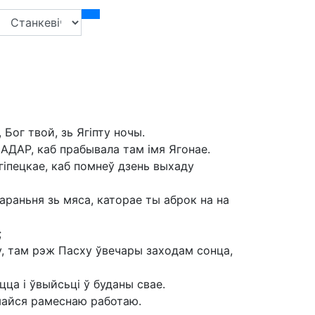
Бог твой, зь Ягіпту ночы.
АДАР, каб прабывала там імя Ягонае.
Ягіпецкае, каб помнеў дзень выхаду
дараньня зь мяса, каторае ты аброк на на
;
у, там рэж Пасху ўвечары заходам сонца,
ца і ўвыйсьці ў буданы свае.
майся рамеснаю работаю.