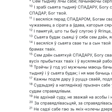
Сем тыдняў лічы сабе; пачынаючы серп 
10
І зрабі сьвята тыдняў СПАДАРУ, Богу с
СПАДАР, Бог твой.
11
І весяліся перад СПАДАРОМ, Богам сваім
чужаземец а сірата а ўдава, каторыя сяр
12
І памятуй, што ты быў слугою ў Ягіпце, 
13
Сьвята будак сьвяці ў сябе сем дзён, я
14
І весяліся ў сьвята свае ты а сын твой
брамах тваіх.
15
Сем дзён сьвяткуй СПАДАРУ, Богу свай
вусіх прыбытках тваіх і ў вусялякай рабо
16
Трэйчы ў год усі мужчыны маюць бачыць
тыдняў і ў сьвята будак; і ня мае бачыц
17
Кажны подле дару ў руццэ сваёй, подл
18
Судзьдзяў а нагляднікаў прызнач сабе ў
судам справядлівым.
19
Не адхінай суду, не зважай на асобы і
20
За справядлівасьцяй, за справядлівась
21
Не садзі сабе гаю зь якіх-колечы дзер