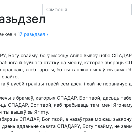
кевіча
разьдзел
анкевіч
17
разьдзел
›
У, Богу свайму, бо ў месяцу Авіве вывеў цябе СПАДАР, 
рабнога й буйнога статку на месцу, каторае абярэць СП
ю праснакі, хлеб гароты, бо ты хапліва вышаў ізь зямлі 
 свайго.
ага ў вусёй граніцы тваёй сем дзён, і хай не пераначуе 
ечы з брамаў, каторыя СПАДАР, Бог твой, дасьць табе
эць СПАДАР, Бог твой, каб прабываць там імені Ягонам
 ты вышаў зь Ягіпту.
 абярэць СПАДАР, Бог твой, а назаўтрае можаш зьвярнуц
ы дзень адданьне сьвята СПАДАРУ, Богу твайму, не зай