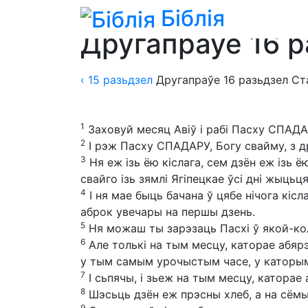
Біблія
Біблія
»
Пераклады
»
Пераклад Яна Стан
Другапраўе 16 
‹ 15
разьдзел
Другапраўе
16
разьдзел
Ст
1
Заховуй месяц Авіў і рабі Пасху СПАДАР
2
І рэж Пасху СПАДАРУ, Богу свайму, з д
3
Ня еж ізь ёю кіслага, сем дзён еж ізь ё
свайго ізь зямлі Ягіпецкае ўсі дні жыцьця
4
І ня мае быць бачана ў цябе нічога кісл
аброк увечары на першы дзень.
5
Ня можаш ты зарэзаць Пасхі ў якой-кол
6
Але толькі на тым месцу, каторае абяр
у тым самым урочыстым часе, у каторым
7
І сьпячы, і зьеж на тым месцу, каторае
8
Шэсьць дзён еж прэсны хлеб, а на сём
9