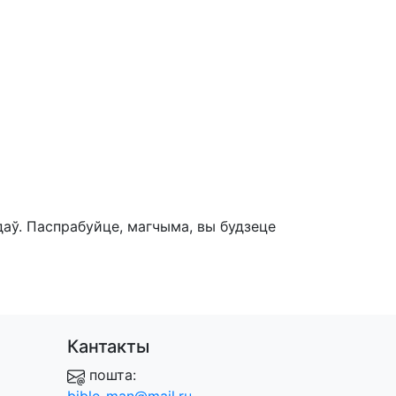
даў. Паспрабуйце, магчыма, вы будзеце
Кантакты
пошта: