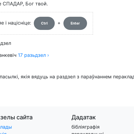
зе СПАДАР, Бог твой.
 і націсніце:
+
Ctrl
Enter
ьдзел
анкевіч
17
разьдзел
›
пасылкі, якія вядуць на раздзел з параўнаннем перакла
дзелы
сайта
Дадатак
клады
бібліяграфія