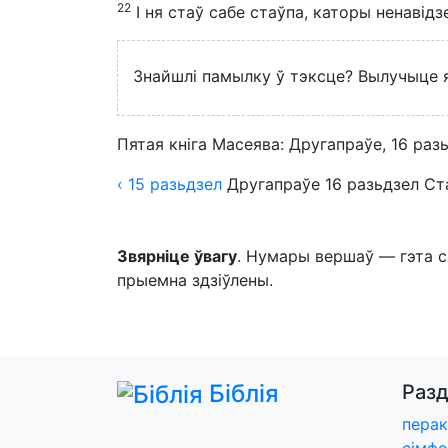
22
І ня стаў сабе стаўпа, каторы ненавід
Знайшлі памылку ў тэксце? Вылучыце яе
Пятая кніга Масеява: Другапраўе, 16 раз
‹ 15
разьдзел
Другапраўе
16
разьдзел
Ст
Звярніце ўвагу
. Нумары вершаў — гэта с
прыемна здзіўлены.
Біблія
Раз
пера