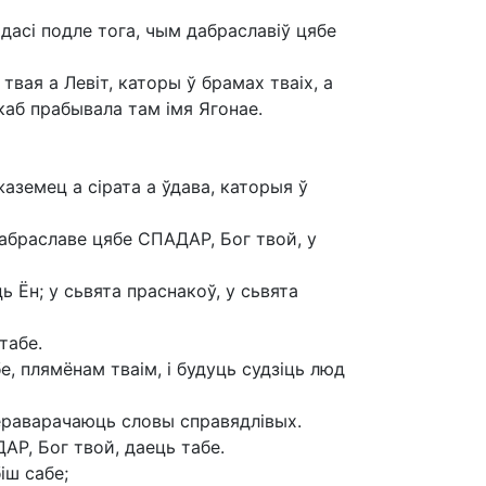
дасі подле тога, чым дабраславіў цябе
вая а Левіт, каторы ў брамах тваіх, а
каб прабывала там імя Ягонае.
жаземец а сірата а ўдава, каторыя ў
абраславе цябе СПАДАР, Бог твой, у
 Ён; у сьвята праснакоў, у сьвята
табе.
е, плямёнам тваім, і будуць судзіць люд
пераварачаюць словы справядлівых.
АР, Бог твой, даець табе.
іш сабе;