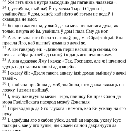
23
Усё гэта ліха з нутра выходзіць ды паганіць чалавека».
24
І, устаўшы, выйшаў Ён у межы Тыра і Сідона. І,
увайшоўшы ў дом, хацеў, каб ніхто аб гэтым не ведаў, і
схавацца не змог.
25
Бо адна жанчына, у якой дачка мела нячыстага духа, як
толькі пачула аб Ім, увайшла ў дом і пала Яму да ног.
26
А жанчына гэта была з паганаў, родам з Сірафэніцыі. Яна
прасіла Яго, каб выгнаў дэмана з дачкі яе.
27
А Ён гаварыў ёй: «Дазволь перш насыціцца сынам, бо
нельга забіраць хлеб ад сыноў і кідаць яго шчанюкам».
28
А яна адказвае Яму і кажа: «Так, Госпадзе, але ж і шчанюкі
ядуць пад сталом крошкі ад дзяцей».
29
І сказаў ёй: «Дзеля такога адказу ідзі: дэман выйшаў з дачкі
тваёй».
30
І, калі яна прыйшла дамоў, знайшла, што дачка ляжыць на
ложку, і дэман выйшаў.
31
І, зноў пакінуўшы межы Тыра, пайшоў Ён праз Сідон да
мора Галілейскага пасярод межаў Дэкапаля.
32
І прыводзяць да Яго глухога і нямога, каб Ён усклаў на яго
руку.
33
І, адвёўшы яго з сабою ўбок, далей ад народа, уклаў Ісус
пальцы Свае ў яго вушы, ды Сваёй сліной дакрануўся да
языка яго.