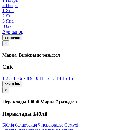
1 Пятра
2 Пятра
1 Яна
2 Яна
3 Яна
Юды
Адкрыццё
зачыніць
×
Марка. Выберыце разьдзел
Спіс
1
2
3
4
5
6
7
8
9
10
11
12
13
14
15
16
зачыніць
×
Пераклады Бібліі Марка 7 разьдзел
Пераклады Бібліі
Біблія беларуская ў перакладзе Сёмухі