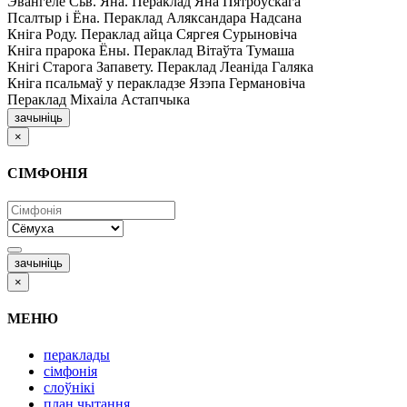
Эвангеле Сьв. Яна. Пераклад Яна Пятроўскага
Псалтыр i Ёна. Пераклад Аляксандара Надсана
Кніга Роду. Пераклад айца Сяргея Сурыновіча
Кніга прарока Ёны. Пераклад Вітаўта Тумаша
Кнігі Старога Запавету. Пераклад Леаніда Галяка
Кніга псальмаў у перакладзе Язэпа Германовіча
Пераклад Міхаіла Астапчыка
зачыніць
×
СІМФОНІЯ
зачыніць
×
МЕНЮ
пераклады
сімфонія
слоўнікі
план чытання