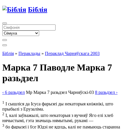
Біблія
Біблія
»
Пераклады
»
Пераклад Чарняўскага 2003
Марка 7
Паводле Марка 7
разьдзел
‹ 6
разьдзел
Мр
Марка
7
разьдзел
Чарняўскі-03
8
разьдзел
›
1
І сышліся да Ісуса фарызеі ды некаторыя кніжнікі, што
прыбылі з Ерузаліма.
2
І, калі заўважылі, што некаторыя з вучняў Яго елі хлеб
нячыстымі, гэта значыць нямытымі, рукамі —
3
бо фарызеі і ўсе Юдэі не ядуць, калі не памыюць старанна