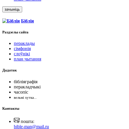
зачыніць
Біблія
Раздзелы
сайта
пераклады
сімфонія
слоўнікі
план чытання
Дадатак
бібліяграфія
перакладчыкі
часопіс
вельмі хутка...
Кантакты
пошта:
bible-man@mail.ru