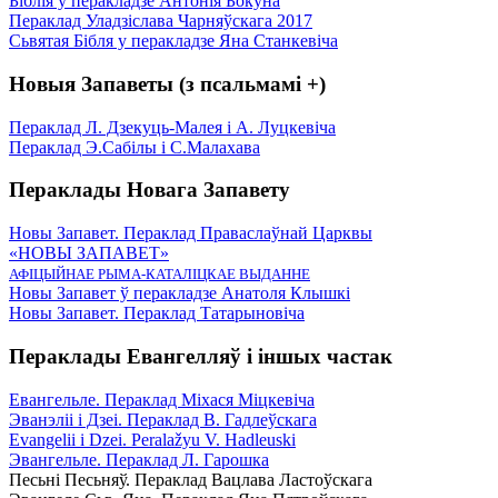
Біблія ў перакладзе Антонія Бокуна
Пераклад Уладзіслава Чарняўскага 2017
Сьвятая Бібля у перакладзе Яна Станкевіча
Новыя Запаветы (з псальмамі +)
Пераклад Л. Дзекуць-Малея і А. Луцкевіча
Пераклад Э.Сабілы і С.Малахава
Пераклады Новага Запавету
Новы Запавет. Пераклад Праваслаўнай Царквы
«НОВЫ ЗАПАВЕТ»
АФІЦЫЙНАЕ РЫМА-КАТАЛІЦКАЕ ВЫДАННЕ
Новы Запавет ў перакладзе Анатоля Клышкi
Новы Запавет. Пераклад Татарыновіча
Пераклады Евангелляў і іншых частак
Евангельле. Пераклад Міхася Міцкевіча
Эванэліі і Дзеі. Пераклад В. Гадлеўскага
Evangelii і Dzei. Рeralažyu V. Hadleuski
Эвангельле. Пераклад Л. Гарошка
Песьні Песьняў. Пераклад Вацлава Ластоўскага