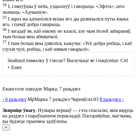
34
І, глянуўшы ў неба, уздыхнуў і гаворыць: «Эфэта», што
значыць: «Адчыніся».
35
І зараз жа адчыніліся вушы яго ды развязаліся путы языка
яго, і пачаў добра гаварыць.
36
І загадаў ім, каб нікому не казалі, але чым болей забараняў,
тым больш яны абвяшчалі.
37
І тым больш яны дзівіліся, кажучы: «Усё добра робіць, і каб
глухія чулі, робіць, і каб нямыя гаварылі».
Знайшлі памылку ў тэксце? Вылучыце яе і націсніце:
Ctrl
+
Enter
Евангелле паводле Марка, 7 разьдзел
‹ 6
разьдзел
Мр
Марка
7
разьдзел
Чарняўскі-03
8
разьдзел
›
Звярніце ўвагу
. Нумары вершаў — гэта спасылкі, якія вядуць
на раздзел з параўнаннем перакладаў. Паспрабуйце, магчыма,
вы будзеце прыемна здзіўлены.
×