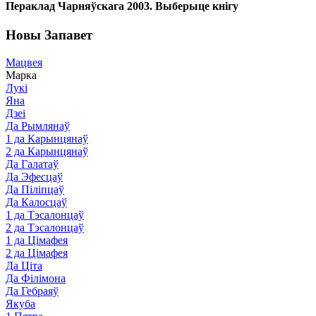
Пераклад Чарняўскага 2003. Выберыце кнігу
Новы Запавет
Мацвея
Марка
Лукі
Яна
Дзеі
Да Рымлянаў
1 да Карынцянаў
2 да Карынцянаў
Да Галатаў
Да Эфесцаў
Да Піліпцаў
Да Калосцаў
1 да Тэсалонцаў
2 да Тэсалонцаў
1 да Цімафея
2 да Цімафея
Да Ціта
Да Філімона
Да Гебраяў
Якуба