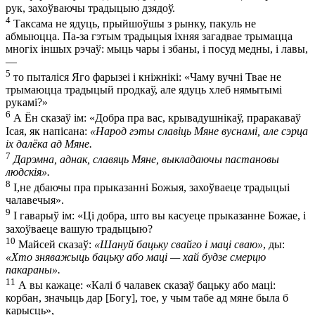
рук, захоўваючы традыцыю дзядоў.
4
Таксама не ядуць, прыйшоўшы з рынку, пакуль не
абмыюцца. Па-за гэтым традыцыя іхняя загадвае трымацца
многіх іншых рэчаў: мыць чары і збаны, і посуд медны, і лавы,
—
5
то пыталіся Яго фарызеі і кніжнікі: «Чаму вучні Твае не
трымаюцца традыцый продкаў, але ядуць хлеб нямытымі
рукамі?»
6
А Ён сказаў ім: «Добра пра вас, крывадушнікаў, праракаваў
Ісая, як напісана:
«Народ гэты славіць Мяне вуснамі, але сэрца
іх далёка ад Мяне.
7
Дарэмна, аднак, славяць Мяне, выкладаючы пастановы
людскія».
8
І,не дбаючы пра прыказанні Божыя, захоўваеце традыцыі
чалавечыя».
9
І гаварыў ім: «Ці добра, што вы касуеце прыказанне Божае, і
захоўваеце вашую традыцыю?
10
Майсей сказаў:
«Шануй бацьку свайго і маці сваю»
, ды:
«Хто зняважыць бацьку або маці — хай будзе смерцю
пакараны».
11
А вы кажаце: «Калі б чалавек сказаў бацьку або маці:
корбан, значыць дар [Богу], тое, у чым табе ад мяне была б
карысць»,