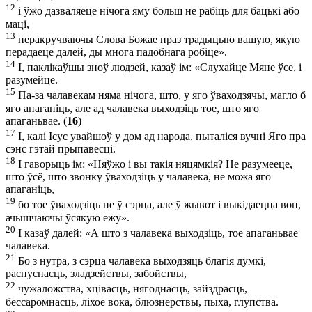
12
і ўжо дазваляеце нічога яму больш не рабіць для бацькі або
маці,
13
перакручваючы Слова Божае праз традыцыю вашую, якую
перадаеце далей, ды многа падобнага робіце».
14
І, паклікаўшы зноў людзей, казаў ім: «Слухайце Мяне ўсе, і
разумейце.
15
Па-за чалавекам няма нічога, што, у яго ўваходзячы, магло б
яго апаганіць, але ад чалавека выходзіць тое, што яго
апаганьвае. (
16
)
17
І, калі Ісус увайшоў у дом ад народа, пыталіся вучні Яго пра
сэнс гэтай прыпавесці.
18
І гаворыць ім: «Няўжо і вы такія няцямкія? Не разумееце,
што ўсё, што звонку ўваходзіць у чалавека, не можа яго
апаганіць,
19
бо тое ўваходзіць не ў сэрца, але ў жывот і выкідаецца вон,
ачышчаючы ўсякую ежу».
20
І казаў далей: «А што з чалавека выходзіць, тое апаганьвае
чалавека.
21
Бо з нутра, з сэрца чалавека выходзяць благія думкі,
распуснасць, зладзействы, забойствы,
22
чужаложства, хцівасць, нягоднасць, зайздрасць,
бессаромнасць, ліхое вока, блюзнерствы, пыха, глупства.