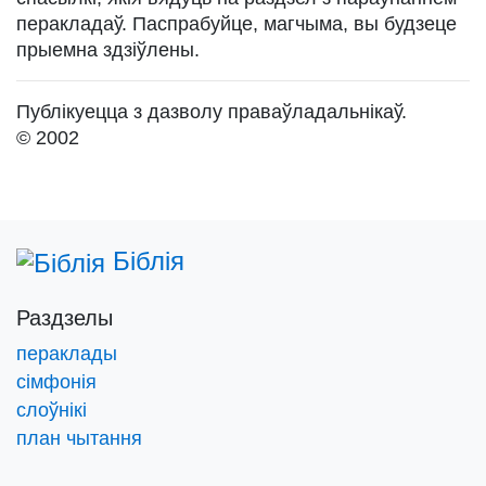
перакладаў. Паспрабуйце, магчыма, вы будзеце
прыемна здзіўлены.
Публікуецца з дазволу праваўладальнікаў.
© 2002
Біблія
Раздзелы
пераклады
сімфонія
слоўнікі
план чытання