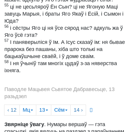
55
ці не цесьляроў Ён Сын? ці не Ягоную Маці
завуць Марыя, і браты Яго Якаў і Ёсій, і Сымон і
Юда?
56
і сёстры Яго ці ня ўсе сярод нас? адкуль жа ў
Яго ўсё гэта?
57
І паняверыліся ў Ім. А Ісус сказаў ім: ня бывае
прарока без пашаны, хіба што толькі на
бацькаўшчыне сваёй, і ў доме сваім.
58
І ня ўчыніў там многіх цудаў з-за няверства
іхняга.
Паводле Мацьвея Сьвятое Дабравесьце, 13
разьдзел
‹ 12
Мц
13
Сём
14
›
Звярніце ўвагу
. Нумары вершаў — гэта
спасылкі, якія вядуць на раздзел з параўнаннем