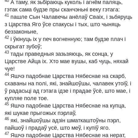
40
А таму, як зьбіраюць куколь і агнём паляць,
гэтак сама будзе пры сканчэньні веку гэтага:
41
пашле Сын Чалавечы анёлаў Сваіх, і зьбяруць
з Царства Яго ўсе спакусы і тых, што чыняць
беззаконьне,
42
і ўкінуць іх у печ вогненную; там будзе плач і
скрыгат зубоў;
43
тады праведныя зазьзяюць, як сонца, у
Царстве Айца іх. Хто мае вушы, каб чуць, няхай
чуе!
44
Яшчэ падобнае Царства Нябеснае на скарб,
схаваны на полі, які, знайшоўшы, чалавек утоіў, і
ў радасьці ад гэтага ідзе і прадае ўсё, што мае, і
купляе поле тое.
45
Яшчэ падобнае Царства Нябеснае на купца,
які шукае прыгожых пэрлаў,
46
які, знайшоўшы адзін шматкаштоўны пэрл,
пайшоў і прадаў усё, што меў, і купіў яго.
47
Яшчэ падобнае Царства Нябеснае на нерат,