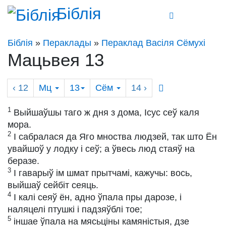
Біблія
Біблія
»
Пераклады
»
Пераклад Васіля Сёмухі
Мацьвея 13
‹ 12
Мц
13
Сём
14
›
1
Выйшаўшы таго ж дня з дома, Ісус сеў каля
мора.
2
І сабралася да Яго мноства людзей, так што Ён
увайшоў у лодку і сеў; а ўвесь люд стаяў на
беразе.
3
І гаварыў ім шмат прытчамі, кажучы: вось,
выйшаў сейбіт сеяць.
4
І калі сеяў ён, адно ўпала пры дарозе, і
наляцелі птушкі і падзяўблі тое;
5
іншае ўпала на мясьціны камяністыя, дзе