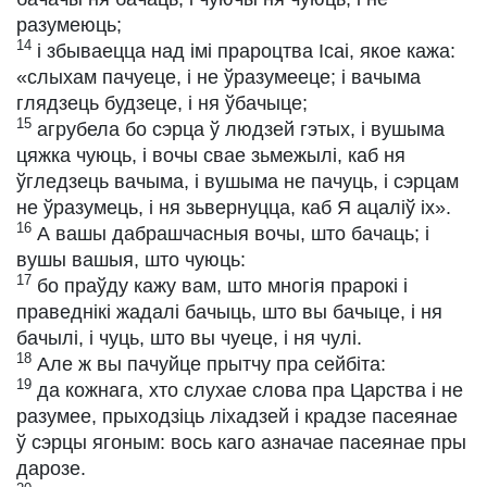
разумеюць;
14
і збываецца над імі прароцтва Ісаі, якое кажа:
«слыхам пачуеце, і не ўразумееце; і вачыма
глядзець будзеце, і ня ўбачыце;
15
агрубела бо сэрца ў людзей гэтых, і вушыма
цяжка чуюць, і вочы свае зьмежылі, каб ня
ўгледзець вачыма, і вушыма не пачуць, і сэрцам
не ўразумець, і ня зьвернуцца, каб Я ацаліў іх».
16
А вашы дабрашчасныя вочы, што бачаць; і
вушы вашыя, што чуюць:
17
бо праўду кажу вам, што многія прарокі і
праведнікі жадалі бачыць, што вы бачыце, і ня
бачылі, і чуць, што вы чуеце, і ня чулі.
18
Але ж вы пачуйце прытчу пра сейбіта:
19
да кожнага, хто слухае слова пра Царства і не
разумее, прыходзіць ліхадзей і крадзе пасеянае
ў сэрцы ягоным: вось каго азначае пасеянае пры
дарозе.