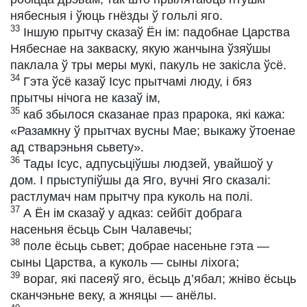
нябесныя і ўюць гнёзды ў гольлі яго.
33
Іншую прытчу сказаў Ён ім: падобнае Царства
Нябеснае на закваску, якую жанчына ўзяўшы
паклала ў тры меры мукі, пакуль не закісла ўсё.
34
Гэта ўсё казаў Ісус прытчамі люду, і бяз
прытчы нічога не казаў ім,
35
каб збылося сказанае праз прарока, які кажа:
«Разамкну ў прытчах вусны Мае; выкажу ўтоенае
ад стварэньня сьвету».
36
Тады Ісус, адпусьціўшы людзей, увайшоў у
дом. І прыступіўшы да Яго, вучні Яго сказалі:
растлумач нам прытчу пра куколь на полі.
37
А Ён ім сказаў у адказ: сейбіт добрага
насеньня ёсьць Сын Чалавечы;
38
поле ёсьць сьвет; добрае насеньне гэта —
сыны Царства, а куколь — сыны ліхога;
39
вораг, які пасеяў яго, ёсьць д’ябал; жніво ёсьць
сканчэньне веку, а жняцы — анёлы.