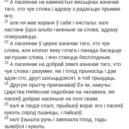
20
А пасеянае на камяністых мясьцінах азначае
таго, хто чуе слова і адразу з радасьцю прымае
яго;
21
але ня мае кораня ў сабе і нясталы: калі
настане ўціск альбо ганеньне за слова, адразу
спакушаецца.
22
А пасеянае ў церне азначае таго, хто чуе
слова, але клопат веку гэтага і панада багацьця
заглушае слова, і яно стаецца бясплодным.
23
А пасеянае на добрай зямлі азначае таго, хто
чуе слова і разумее, які і плод прыносіць і дае
адзін сто, другі шэсьцьдзясят, а той трыццаць.
24
Другую прытчу прапанаваў Ён ім, кажучы:
Царства Нябеснае падобнае на чалавека, які
пасеяў добрае насеньне на полі сваім;
25
калі ж людзі спалі, прыйшоў вораг яго і пасеяў
куколь сярод пшаніцы, і пайшоў;
26
калі ўзышла рунь і завязала плод, тады
зьявіўся і куколь.