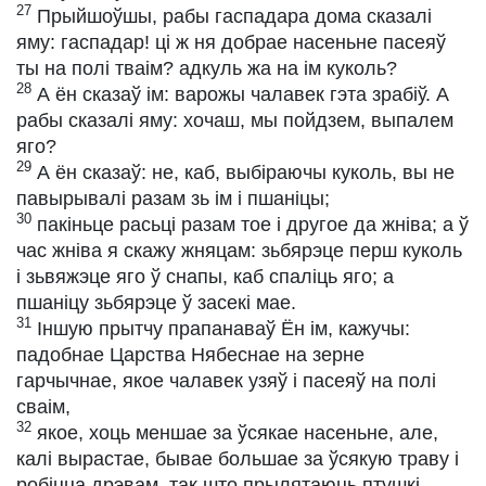
27
Прыйшоўшы, рабы гаспадара дома сказалі
яму: гаспадар! ці ж ня добрае насеньне пасеяў
ты на полі тваім? адкуль жа на ім куколь?
28
А ён сказаў ім: варожы чалавек гэта зрабіў. А
рабы сказалі яму: хочаш, мы пойдзем, выпалем
яго?
29
А ён сказаў: не, каб, выбіраючы куколь, вы не
павырывалі разам зь ім і пшаніцы;
30
пакіньце расьці разам тое і другое да жніва; а ў
час жніва я скажу жняцам: зьбярэце перш куколь
і зьвяжэце яго ў снапы, каб спаліць яго; а
пшаніцу зьбярэце ў засекі мае.
31
Іншую прытчу прапанаваў Ён ім, кажучы:
падобнае Царства Нябеснае на зерне
гарчычнае, якое чалавек узяў і пасеяў на полі
сваім,
32
якое, хоць меншае за ўсякае насеньне, але,
калі вырастае, бывае большае за ўсякую траву і
робіцца дрэвам, так што прылятаюць птушкі