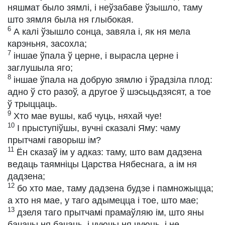
няшмат было зямлі, і неўзабаве ўзышло, таму
што зямля была ня глыбокая.
6
А калі ўзышло сонца, завяла і, як ня мела
карэньня, засохла;
7
іншае ўпала ў церне, і вырасла церне і
заглушыла яго;
8
іншае ўпала на добрую зямлю і ўрадзіла плод:
адно ў сто разоў, а другое ў шэсьцьдзясят, а тое
ў трыццаць.
9
Хто мае вушы, каб чуць, няхай чуе!
10
І прыступіўшы, вучні сказалі Яму: чаму
прытчамі гаворыш ім?
11
Ён сказаў ім у адказ: таму, што вам дадзена
ведаць таямніцы Царства Нябеснага, а ім ня
дадзена;
12
бо хто мае, таму дадзена будзе і памножыцца;
а хто ня мае, у таго адымецца і тое, што мае;
13
дзеля таго прытчамі прамаўляю ім, што яны
бачачы ня бачаць, і чуючы ня чуюць, і не