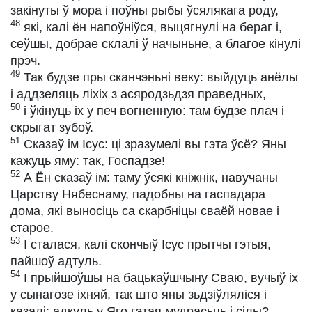
закінуты ў мора і поўны рыбы ўсялякага роду,
48
які, калі ён напоўніўся, выцягнулі на бераг і,
сеўшы, добрае склалі ў начыньне, а благое кінулі
прэч.
49
Так будзе пры сканчэньні веку: выйдуць анёлы
і аддзеляць ліхіх з асяродзьдзя праведных,
50
і ўкінуць іх у печ вогненную: там будзе плач і
скрыгат зубоў.
51
Сказаў ім Ісус: ці зразумелі вы гэта ўсё? Яны
кажуць яму: так, Госпадзе!
52
А Ён сказаў ім: таму ўсякі кніжнік, навучаны
Царству Нябеснаму, падобны на гаспадара
дома, які выносіць са скарбніцы сваёй новае і
старое.
53
І сталася, калі скончыў Ісус прытчы гэтыя,
пайшоў адтуль.
54
І прыйшоўшы на бацькаўшчыну Сваю, вучыў іх
у сынагозе іхняй, так што яны зьдзіўляліся і
казалі: адкуль у Яго гэтая мудрасьць і сілы?