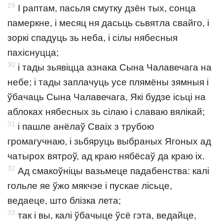
29
І раптам, пасьля смутку дзён тых, сонца
памеркне, і месяц ня дасьць сьвятла свайго, і
зоркі спадуць зь неба, і сілы нябесныя
пахіснуцца;
30
і тады зьявіцца азнака Сына Чалавечага на
небе; і тады заплачуць усе плямёны зямныя і
ўбачаць Сына Чалавечага, Які будзе ісьці на
аблоках нябесных зь сілаю і славаю вялікай;
31
і пашле анёлаў Сваіх з трубою
громагучнаю, і зьбяруць выбраных Ягоных ад
чатырох вятроў, ад краю нябёсаў да краю іх.
32
Ад смакоўніцы вазьмеце падабенства: калі
гольле яе ўжо мякчэе і пускае лісьце,
ведаеце, што блізка лета;
33
так і вы, калі ўбачыце ўсё гэта, ведайце,