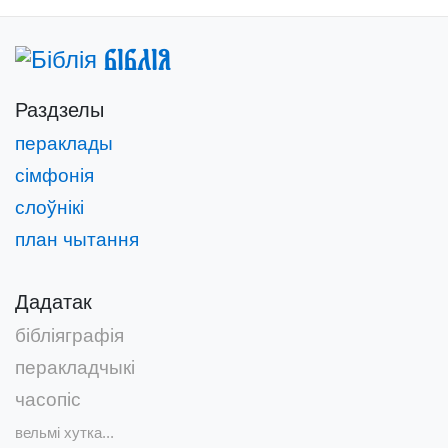
Біблія
Раздзелы
пераклады
сімфонія
слоўнікі
план чытання
Дадатак
бібліяграфія
перакладчыкі
часопіс
вельмі хутка...