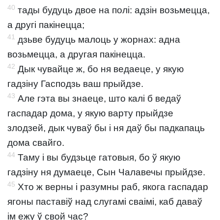
40
тады будуць двое на полі: адзін возьмецца,
а другі пакінецца;
41
дзьве будуць малоць у жорнах: адна
возьмецца, а другая пакінецца.
42
Дык чувайце ж, бо ня ведаеце, у якую
гадзіну Гасподзь ваш прыйдзе.
43
Але гэта вы знаеце, што калі б ведаў
гаспадар дома, у якую варту прыйдзе
злодзей, дык чуваў бы і ня даў бы падкапаць
дома свайго.
44
Таму і вы будзьце гатовыя, бо ў якую
гадзіну ня думаеце, Сын Чалавечы прыйдзе.
45
Хто ж верны і разумны раб, якога гаспадар
ягоны паставіў над слугамі сваімі, каб даваў
ім ежу ў свой час?