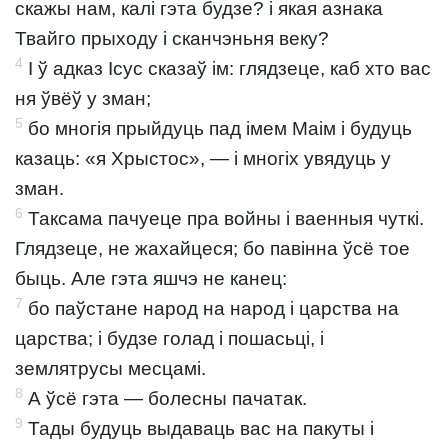
скажы нам, калі гэта будзе? і якая азнака
Твайго прыходу і сканчэньня веку?
4
І ў адказ Ісус сказаў ім: глядзеце, каб хто вас
ня ўвёў у зман;
5
бо многія прыйдуць пад імем Маім і будуць
казаць: «я Хрыстос», — і многіх увядуць у
зман.
6
Таксама пачуеце пра войны і ваенныя чуткі.
Глядзеце, не жахайцеся; бо павінна ўсё тое
быць. Але гэта яшчэ не канец:
7
бо паўстане народ на народ і царства на
царства; і будзе голад і пошасьці, і
землятрусы месцамі.
8
А ўсё гэта — болесны пачатак.
9
Тады будуць выдаваць вас на пакуты і