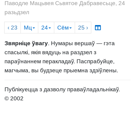
Паводле Мацьвея Сьвятое Дабравесьце, 24
разьдзел
‹ 23
Мц
24
Сём
25
›
Звярніце ўвагу
. Нумары вершаў — гэта
спасылкі, якія вядуць на раздзел з
параўнаннем перакладаў. Паспрабуйце,
магчыма, вы будзеце прыемна здзіўлены.
Публікуецца з дазволу праваўладальнікаў.
© 2002