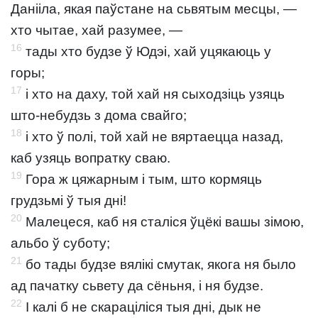
Данііла, якая паўстане на сьвятым месцы, —
хто чытае, хай разумее, —
16
тады хто будзе ў Юдэі, хай уцякаюць у
горы;
17
і хто на даху, той хай ня сыходзіць узяць
што-небудзь з дома свайго;
18
і хто ў полі, той хай не вяртаецца назад,
каб узяць вопратку сваю.
19
Гора ж цяжарным і тым, што кормяць
грудзьмі ў тыя дні!
20
Малецеся, каб ня сталіся ўцёкі вашы зімою,
альбо ў суботу;
21
бо тады будзе вялікі смутак, якога ня было
ад пачатку сьвету да сёньня, і ня будзе.
22
І калі б не скараціліся тыя дні, дык не