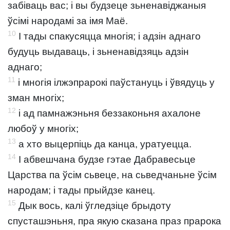
забіваць вас; і вы будзеце зьненавіджаныя
ўсімі народамі за імя Маё.
10
І тады спакусяцца многія; і адзін аднаго
будуць выдаваць, і зьненавідзяць адзін
аднаго;
11
і многія ілжэпрарокі паўстануць і ўвядуць у
зман многіх;
12
і ад памнажэньня беззаконьня ахалоне
любоў у многіх;
13
а хто выцерпіць да канца, уратуецца.
14
І абвешчана будзе гэтае Дабравесьце
Царства па ўсім сьвеце, на сьведчаньне ўсім
народам; і тады прыйдзе канец.
15
Дык вось, калі ўгледзіце брыдоту
спусташэньня, пра якую сказана праз прарока