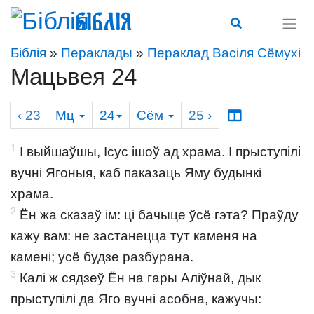
Біблія
Біблія
»
Пераклады
»
Пераклад Васіля Сёмухі
Мацьвея 24
‹ 23
Мц
24
Сём
25
›
1
І выйшаўшы, Ісус ішоў ад храма. І прыступілі
вучні Ягоныя, каб паказаць Яму будынкі
храма.
2
Ён жа сказаў ім: ці бачыце ўсё гэта? Праўду
кажу вам: не застанецца тут каменя на
камені; усё будзе разбурана.
3
Калі ж сядзеў Ён на гары Аліўнай, дык
прыступілі да Яго вучні асобна, кажучы: