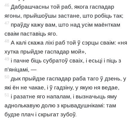
46
Дабрашчасны той раб, якога гаспадар
ягоны, прыйшоўшы застане, што робіць так;
47
праўду кажу вам, што над усім маёнткам
сваім паставіць яго.
48
А калі скажа ліхі раб той ў сэрцы сваім: «ня
хутка прыйдзе гаспадар мой»,
49
і пачне біць субратоў сваіх, і есьці і піць з
п’яніцамі, —
50
дык прыйдзе гаспадар раба таго ў дзень, у
які ён не чакае, і ў гадзіну, у якую ня ведае,
51
і разатне яго напалам, і вызначыць яму
аднолькавую долю з крывадушнікамі: там
будзе плач і скрыгат зубоў.