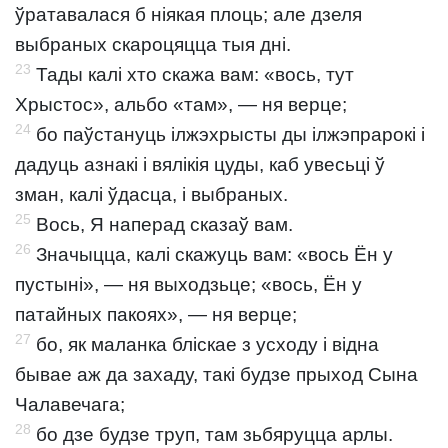
ўратавалася б ніякая плоць; але дзеля
выбраных скароцяцца тыя дні.
23
Тады калі хто скажа вам: «вось, тут
Хрыстос», альбо «там», — ня верце;
24
бо паўстануць ілжэхрысты ды ілжэпрарокі і
дадуць азнакі і вялікія цуды, каб увесьці ў
зман, калі ўдасца, і выбраных.
25
Вось, Я наперад сказаў вам.
26
Значыцца, калі скажуць вам: «вось Ён у
пустыні», — ня выходзьце; «вось, Ён у
патайных пакоях», — ня верце;
27
бо, як маланка бліскае з усходу і відна
бывае аж да захаду, такі будзе прыход Сына
Чалавечага;
28
бо дзе будзе труп, там зьбяруцца арлы.