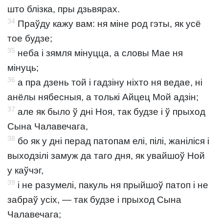
што блізка, пры дзьвярах.
34
Праўду кажу вам: ня міне род гэты, як усё
тое будзе;
35
неба і зямля мінуцца, а словы Мае ня
мінуць;
36
а пра дзень той і гадзіну ніхто ня ведае, ні
анёлы нябесныя, а толькі Айцец Мой адзін;
37
але як было ў дні Ноя, так будзе і ў прыход
Сына Чалавечага,
38
бо як у дні перад патопам елі, пілі, жаніліся і
выходзілі замуж да таго дня, як увайшоў Ной
у каўчэг,
39
і не разумелі, пакуль ня прыйшоў патоп і не
забраў усіх, — так будзе і прыход Сына
Чалавечага;