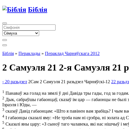
Біблія
Біблія
»
Пераклады
»
Пераклад Чарняўскага 2012
2 Самуэля 21
2-я Самуэля 21 
‹ 20
разьдзел
2Сам
2 Самуэля
21
разьдзел
Чарняўскі-12
22
разьд
1
Панаваў жа голад на зямлі ў дні Давіда тры гады, год за годам.
2
Дык, сабраўшы габаонцаў, сказаў ім цар — габаонцы не былі з с
Ізраэля і Юды, —
3
сказаў Давід габаонцам: «Што я павінен вам зрабіць? І чым ва
4
І габаонцы сказалі яму: «Не трэба нам ні срэбра, ні золата ад С
5
Сказалі яны цару: «З сыноў таго чалавека, які нас нішчыў і меў 
6