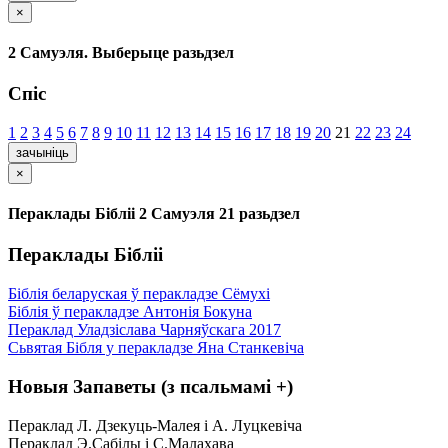
×
2 Самуэля. Выберыце разьдзел
Спіс
1
2
3
4
5
6
7
8
9
10
11
12
13
14
15
16
17
18
19
20
21
22
23
24
зачыніць
×
Пераклады Бібліі 2 Самуэля 21 разьдзел
Пераклады Бібліі
Біблія беларуская ў перакладзе Сёмухі
Біблія ў перакладзе Антонія Бокуна
Пераклад Уладзіслава Чарняўскага 2017
Сьвятая Бібля у перакладзе Яна Станкевіча
Новыя Запаветы (з псальмамі +)
Пераклад Л. Дзекуць-Малея і А. Луцкевіча
Пераклад Э.Сабілы і С.Малахава