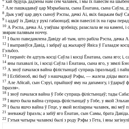
хай будуць дадзены нам сем чалавек, і мы іх павесім на шыбені
7
Але пашкадаваў цар Мэрыбаала, сына Ёнатана, сына Саўла, дз
8
Дык узяў цар двух сыноў Рэспы, дачкі Аі, якіх бацькам быў Са
9
і аддаў іх Давід у рукі габаонцаў, якія павесілі іх на гары пер
10
А Рэспа, дачка Аі, узяўшы зрэбніцу, разаслала яе на камені, 
звярам палявым ноччу.
11
І было паведамлена Давіду аб тым, што рабіла Рэспа, дачка А
12
І выправіўся Давід, і забраў ад жыхароў Явіса ў Галаадзе косці
Гэльбоэ.
13
І перанёс ён адтуль косці Саўла і косці Ёнатана, сына яго; і,
14
яны пахавалі іх, і косці Саўла і Ёнатана, сына яго, у зямлі Бэн
15
А зноў пачалася вайна філістынцаў супраць ізраэльцаў, і пайшл
16
І Есбібэноб, які быў з нашчадкаў Рэфы, — жалеза дзіды якога
17
Але Абісай, сын Сэруі, прыйшоў яму на дапамогу, і ўдарыў фі
Ізраэля».
18
І зноў пачалася вайна ў Гобе супраць філістынцаў; тады Саба
19
І яшчэ была вайна супраць філістынцаў у Гобе, у якой Эльхана
20
І была яшчэ вайна ў Геце, у якой велізарны чалавек, які меў
21
зневажаў Ізраэль; а забіў яго Ёнатан, сын Самы, брата Давіда.
22
Гэтыя чатыры чалавекі былі з роду Рэфы з Гета, і яны загінулі 