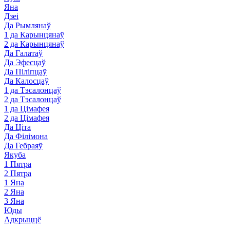
Яна
Дзеі
Да Рымлянаў
1 да Карынцянаў
2 да Карынцянаў
Да Галатаў
Да Эфесцаў
Да Піліпцаў
Да Калосцаў
1 да Тэсалонцаў
2 да Тэсалонцаў
1 да Цімафея
2 да Цімафея
Да Ціта
Да Філімона
Да Гебраяў
Якуба
1 Пятра
2 Пятра
1 Яна
2 Яна
3 Яна
Юды
Адкрыццё