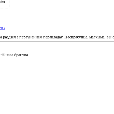
nter
ел
›
на раздзел з параўнаннем перакладаў. Паспрабуйце, магчыма, вы 
гійнага брацтва