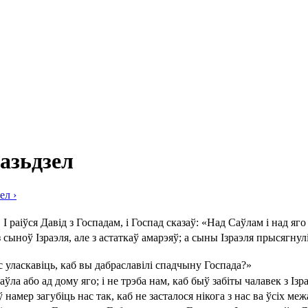
разьдзел
зел
›
 І раіўся Давід з Госпадам, і Госпад сказаў: «Над Саўлам і над яг
ыноў Ізраэля, але з астаткаў амарэяў; а сыны Ізраэля прысягнулі
с уласкавіць, каб вы дабраславілі спадчыну Госпада?»
аўла або ад дому яго; і не трэба нам, каб быў забіты чалавек з Із
намер загубіць нас так, каб не засталося нікога з нас ва ўсіх меж