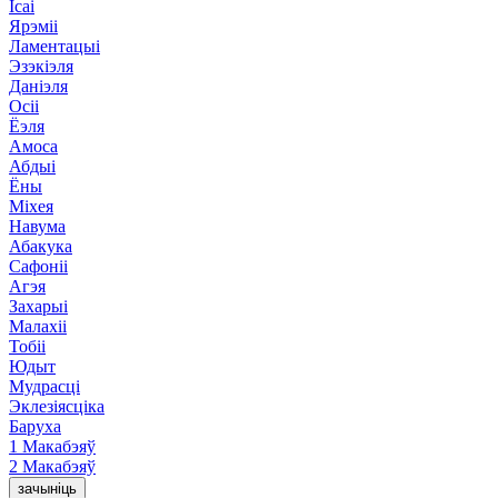
Ісаі
Ярэміі
Ламентацыі
Эзэкіэля
Даніэля
Осіі
Ёэля
Амоса
Абдыі
Ёны
Міхея
Навума
Абакука
Сафоніі
Агэя
Захарыі
Малахіі
Тобіі
Юдыт
Мудрасці
Эклезіясціка
Баруха
1 Макабэяў
2 Макабэяў
зачыніць