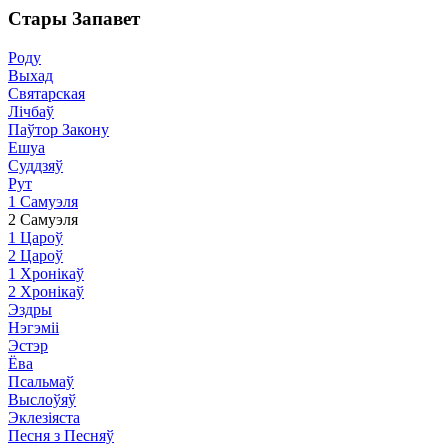
Стары Запавет
Роду
Выхад
Святарская
Лічбаў
Паўтор Закону
Ешуа
Суддзяў
Рут
1 Самуэля
2 Самуэля
1 Цароў
2 Цароў
1 Хронікаў
2 Хронікаў
Эздры
Нэгэміі
Эстэр
Ёва
Псальмаў
Выслоўяў
Эклезіяста
Песня з Песняў