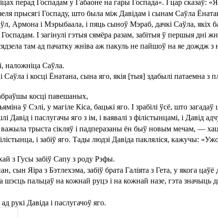
цах перад Госпадам у Габаоне на гары Госпада». І цар сказаў: «Я
еля прысягі Госпаду, што была між Давідам і сынам Саўла Ёната
ўл, Армона і Мэрыбаала, і пяць сыноў Мэраб, дачкі Саўла, якіх 
ад Госпадам. І загінулі гэтыя сямёра разам, забітыя ў першыя дні ж
і сядзела там ад пачатку жніва аж пакуль не пайшоў на яе дождж з
і, наложніца Саўла.
 Саўла і косці Ёнатана, сына яго, якія [тыя] здабылі патаемна з п
 сабраўшы косці павешаных,
ьяміна ў Сэлі, у магіле Кіса, бацькі яго. І зрабілі ўсё, што загада
і Давід і паслугачы яго з ім, і ваявалі з філістынцамі, і Давід а
 важыла трыста сікляў і падперазаны ён быў новым мечам, — хаце
лістынца, і забіў яго. Тады людзі Давіда пакляліся, кажучы: «Уж
хай з Гусы забіў Сапу з роду Рэфы.
н, сын Яіра з Бэтлехэма, забіў брата Галіята з Гета, у якога цаў
 па шэсць пальцаў на кожнай руцэ і на кожнай назе, гэта значыц
ад рукі Давіда і паслугачоў яго.