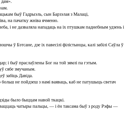
 дам».
нам.
бацькам быў Гадрыэль, сын Барзэлая з Малаці,
ніва, на пачатку жніва ячменю.
 неба, і не дазваляла нападаць на іх птушкам паднебным удзень і
лошчы ў Бэтсане, дзе іх павесілі філістынцы, калі забілі Саўла ў
ў цар; і быў праслаўлены Бог на той зямлі па гэтым.
дчуў сябе змучаным.
ў забіць Давіда.
о больш не пойдзеш з намі ваяваць, каб не патушыць светач
ё дзіды было быццам навой ткацкі.
ь дваццаць чатыры пальцы, — і ён таксама быў з роду Рэфы —