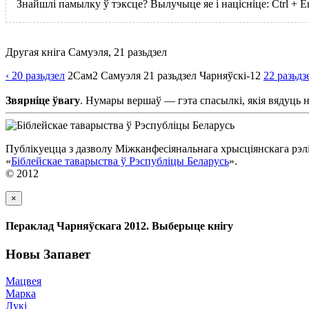
Знайшлі памылку ў тэксце? Вылучыце яе і націсніце:
Ctrl
+
E
Другая кніга Самуэля, 21 разьдзел
‹ 20
разьдзел
2Сам
2 Самуэля
21
разьдзел
Чарняўскі-12
22
разьдз
Звярніце ўвагу
. Нумары вершаў — гэта спасылкі, якія вядуць 
Публікуецца з дазволу Міжканфесіянальнага хрысціянскага рэлі
«
Біблейскае таварыства ў Рэспубліцы Беларусь
».
© 2012
×
Пераклад Чарняўскага 2012. Выберыце кнігу
Новы Запавет
Мацвея
Марка
Лукі