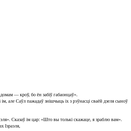
о домам — кроў, бо ён забіў габаонцаў».
 ім, але Саўл пажадаў знішчыць іх з рэўнасці сваёй дзеля сыноў
раэля». Сказаў ім цар: «Што вы толькі скажаце, я зраблю вам».
ах Ізраэля,