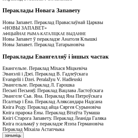
Пераклады Новага Запавету
Новы Запавет. Пераклад Праваслаўнай Царквы
«НОВЫ ЗАПАВЕТ»
АФІЦЫЙНАЕ РЫМА-КАТАЛІЦКАЕ ВЫДАННЕ
Новы Запавет ў перакладзе Анатоля Клышкi
Новы Запавет. Пераклад Татарыновіча
Пераклады Евангелляў і іншых частак
Евангельле. Пераклад Міхася Міцкевіча
Эванэліі і Дзеі. Пераклад В. Гадлеўскага
Evangelii і Dzei. Рeralažyu V. Hadleuski
Эвангельле. Пераклад Л. Гарошка
Песьні Песьняў. Пераклад Вацлава Ластоўскага
Эвангеле Сьв. Яна. Пераклад Яна Пятроўскага
Псалтыр i Ёна. Пераклад Аляксандара Надсана
Кніга Роду. Пераклад айца Сяргея Сурыновіча
Кніга прарока Ёны. Пераклад Вітаўта Тумаша
Кнігі Старога Запавету. Пераклад Леаніда Галяка
Кніга псальмаў у перакладзе Язэпа Германовіча
Пераклад Міхаіла Астапчыка
зачыніць