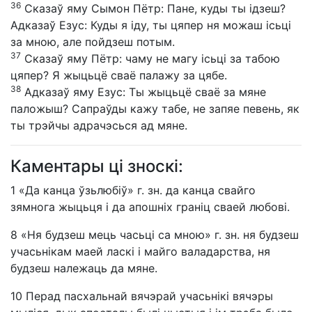
36
Сказаў яму Сымон Пётр: Пане, куды ты ідзеш?
Адказаў Езус: Куды я іду, ты цяпер ня можаш ісьці
за мною, але пойдзеш потым.
37
Сказаў яму Пётр: чаму не магу ісьці за табою
цяпер? Я жыцьцё сваё палажу за цябе.
38
Адказаў яму Езус: Ты жыцьцё сваё за мяне
паложыш? Сапраўды кажу табе, не запяе певень, як
ты трэйчы адрачэсься ад мяне.
Каментары ці зноскі:
1
«Да канца ўзьлюбіў» г. зн. да канца свайго
зямнога жыцьця і да апошніх граніц сваей любові.
8
«Ня будзеш мець часьці са мною» г. зн. ня будзеш
учасьнікам маей ласкі і майго валадарства, ня
будзеш належаць да мяне.
10
Перад пасхальнай вячэрай учасьнікі вячэры