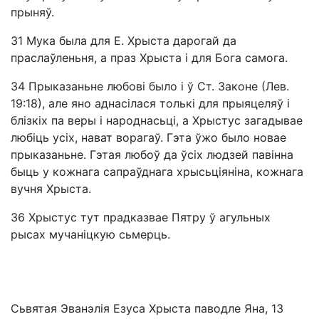
прыняў.
31
Мука была для Е. Хрыста дарогай да
праслаўленьня, а праз Хрыста і для Бога самога.
34
Прыказаньне любові было і ў Ст. Законе (Лев.
19:18), але яно аднасілася толькі для прыяцеляў і
блізкіх па веры і народнасьці, а Хрыстус загадывае
любіць усіх, нават ворагаў. Гэта ўжо было новае
прыказаньне. Гэтая любоў да ўсіх людзей павінна
быць у кожнага сапраўднага хрысьціяніна, кожнага
вучня Хрыста.
36
Хрыстус тут прадказвае Пятру ў агульных
рысах мучаніцкую сьмерць.
Сьвятая Эванэлія Езуса Хрыста паводле Яна, 13