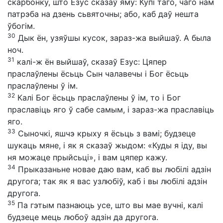
скарбонку, што Езус сказаў яму: Купі таго, чаго нам
патрэба на дзень сьвяточны; або, каб даў нешта
ўбогім.
30
Дык ён, узяўшы кусок, зараз-жа выйшаў. А была
ноч.
31
калі-ж ён выйшаў, сказаў Езус: Цяпер
праслаўлены ёсьць Сын чалавечы і Бог ёсьць
праслаўлены ў ім.
32
Калі Бог ёсьць праслаўлены ў ім, то і Бог
праславіць яго ў сабе самым, і зараз-жа праславіць
яго.
33
Сыночкі, яшчэ крыху я ёсьць з вамі; будзеце
шукаць мяне, і як я сказаў жыдом: «Куды я іду, вы
ня можаце прыйсьці», і вам цяпер кажу.
34
Прыказаньне новае даю вам, каб вы любілі адзін
другога; так як я вас узлюбіў, каб і вы любілі адзін
другога.
35
Па гэтым пазнаюць усе, што вы мае вучні, калі
будзеце мець любоў адзін да другога.