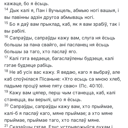
кажаце, бо я ёсьць.
14
Дык калі я, Пан і Вучыцель, абмыю ногі вашыя, і
вы павінны адзін другоа абмываць ногі.
15
Бо я даў вам прыклад, каб, як я вам зрабіў, так і
вы рабілі.
16
Сапраўды, сапраўды кажу вам, слуга ня ёсьць
большы за пана свайго, ані пасланец ня ёсьць
большы за таго, хто паслаў яго.
17
Калі гэта ведаеце, багаслаўлены будзеце, калі
гэтае будзеце рабіць.
18
Не аб усіх вас кажу. Я ведаю, каго я выбраў, але
каб споўнілася Пісаньне: «Хто есьць са мною хлеб,
падыме проціў мяне пяту сваю» (Пс. 40:10).
19
Кажу вам цяпер, перш чым станецца, каб, калі
станецца, вы верылі, што я ёсьць.
20
Сапраўды, сапраўды кажу вам, хто прыймае,
калі-б я паслаў каго, мяне прыймае; а хто мяне
прыймае, прыймае таго, хто паслаў мяне.
21
Сказаўшы гэтае, Езус устрывожыўся духам і