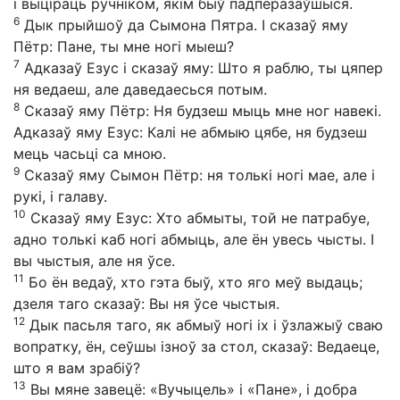
і выціраць ручніком, якім быў падперазаўшыся.
6
Дык прыйшоў да Сымона Пятра. І сказаў яму
Пётр: Пане, ты мне ногі мыеш?
7
Адказаў Езус і сказаў яму: Што я раблю, ты цяпер
ня ведаеш, але даведаесься потым.
8
Сказаў яму Пётр: Ня будзеш мыць мне ног навекі.
Адказаў яму Езус: Калі не абмыю цябе, ня будзеш
мець часьці са мною.
9
Сказаў яму Сымон Пётр: ня толькі ногі мае, але і
рукі, і галаву.
10
Сказаў яму Езус: Хто абмыты, той не патрабуе,
адно толькі каб ногі абмыць, але ён увесь чысты. І
вы чыстыя, але ня ўсе.
11
Бо ён ведаў, хто гэта быў, хто яго меў выдаць;
дзеля таго сказаў: Вы ня ўсе чыстыя.
12
Дык пасьля таго, як абмыў ногі іх і ўзлажыў сваю
вопратку, ён, сеўшы ізноў за стол, сказаў: Ведаеце,
што я вам зрабіў?
13
Вы мяне завецё: «Вучыцель» і «Пане», і добра