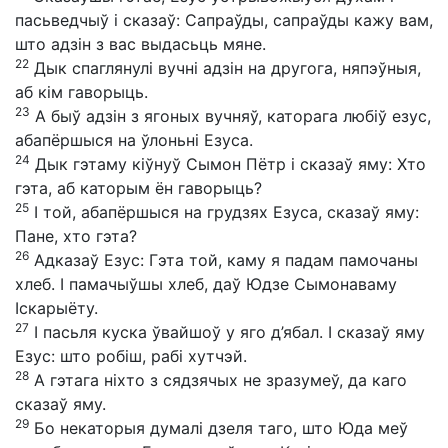
пасьведчыў і сказаў: Сапраўды, сапраўды кажу вам,
што адзін з вас выдасьць мяне.
22
Дык спаглянулі вучні адзін на другога, няпэўныя,
аб кім гаворыць.
23
А быў адзін з ягоных вучняў, каторага любіў езус,
абапёршыся на ўлоньні Езуса.
24
Дык гэтаму кіўнуў Сымон Пётр і сказаў яму: Хто
гэта, аб каторым ён гаворыць?
25
І той, абапёршыся на грудзях Езуса, сказаў яму:
Пане, хто гэта?
26
Адказаў Езус: Гэта той, каму я падам памочаны
хлеб. І памачыўшы хлеб, даў Юдзе Сымонаваму
Іскарыёту.
27
І пасьля куска ўвайшоў у яго д’ябал. І сказаў яму
Езус: што робіш, рабі хутчэй.
28
А гэтага ніхто з сядзячых не зразумеў, да каго
сказаў яму.
29
Бо некаторыя думалі дзеля таго, што Юда меў