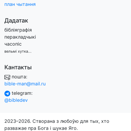
план чытання
Дадатак
бібліяграфія
перакладчыкі
часопіс
вельмі хутка...
Кантакты
пошта:
bible-man@mail.ru
telegram:
@bibledev
2023–2026. Створана з любоўю для тых, хто
разважае пра Бога і шукае Яго.