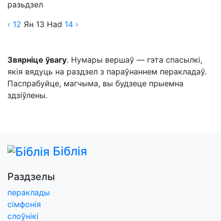
разьдзел
‹ 12
Ян
13
Had
14
›
Звярніце ўвагу
. Нумары вершаў — гэта спасылкі,
якія вядуць на раздзел з параўнаннем перакладаў.
Паспрабуйце, магчыма, вы будзеце прыемна
здзіўлены.
Біблія
Раздзелы
пераклады
сімфонія
слоўнікі