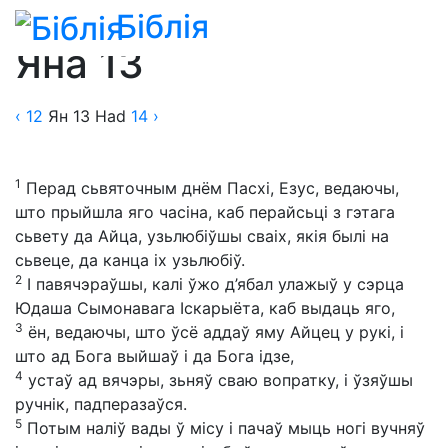
Біблія
Біблія
»
Пераклады
»
Пераклад В. Гадлеўскага
Яна 13
‹ 12
Ян
13
Had
14
›
1
Перад сьвяточным днём Пасхі, Езус, ведаючы,
што прыйшла яго часіна, каб перайсьці з гэтага
сьвету да Айца, узьлюбіўшы сваіх, якія былі на
сьвеце, да канца іх узьлюбіў.
2
І павячэраўшы, калі ўжо д’ябал улажыў у сэрца
Юдаша Сымонавага Іскарыёта, каб выдаць яго,
3
ён, ведаючы, што ўсё аддаў яму Айцец у рукі, і
што ад Бога выйшаў і да Бога ідзе,
4
устаў ад вячэры, зьняў сваю вопратку, і ўзяўшы
ручнік, падперазаўся.
5
Потым наліў вады ў місу і пачаў мыць ногі вучняў