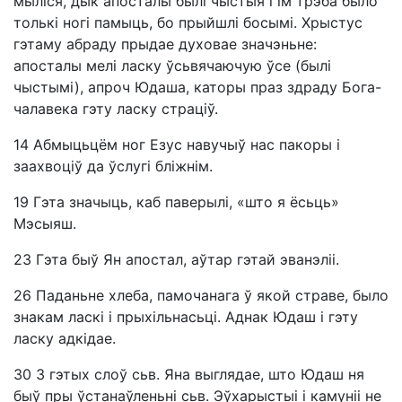
мыліся, дык апосталы былі чыстыя і ім трэба было
толькі ногі памыць, бо прыйшлі босымі. Хрыстус
гэтаму абраду прыдае духовае значэньне:
апосталы мелі ласку ўсьвячаючую ўсе (былі
чыстымі), апроч Юдаша, каторы праз здраду Бога-
чалавека гэту ласку страціў.
14
Абмыцьцём ног Езус навучыў нас пакоры і
заахвоціў да ўслугі бліжнім.
19
Гэта значыць, каб паверылі, «што я ёсьць»
Мэсыяш.
23
Гэта быў Ян апостал, аўтар гэтай эванэліі.
26
Паданьне хлеба, памочанага ў якой страве, было
знакам ласкі і прыхільнасьці. Аднак Юдаш і гэту
ласку адкідае.
30
З гэтых слоў сьв. Яна выглядае, што Юдаш ня
быў пры ўстанаўленьні сьв. Эўхарыстыі і камуніі не