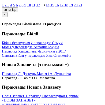
1
2
3
4
5
6
7
8
9
10
11
12
13
14
15
16
17
18
19
20
21
зачыніць
×
Пераклады Бібліі Яана 13 разьдзел
Пераклады Бібліі
Біблія беларуская ў перакладзе Сёмухі
Біблія ў перакладзе Антонія Бокуна
Пераклад Уладзіслава Чарняўскага 2017
Сьвятая Бібля у перакладзе Яна Станкевіча
Новыя Запаветы (з псальмамі +)
Пераклад Л. Дзекуць-Малея і А. Луцкевіча
Пераклад Э.Сабілы і С.Малахава
Пераклады Новага Запавету
Новы Запавет. Пераклад Праваслаўнай Царквы
«НОВЫ ЗАПАВЕТ»
АФІЦЫЙНАЕ РЫМА-КАТАЛІЦКАЕ ВЫДАННЕ