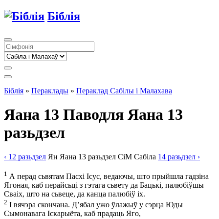
Біблія
Біблія
»
Пераклады
»
Пераклад Сабілы і Малахава
Яана 13
Паводля Яана 13
разьдзел
‹ 12
разьдзел
Ян
Яана
13
разьдзел
СіМ
Сабіла
14
разьдзел
›
1
А перад сьвятам Пасхі Ісус, ведаючы, што прыйшла гадзіна
Ягоная, каб перайсьці з гэтага сьвету да Бацькі, палюбіўшы
Сваіх, што на сьвеце, да канца палюбіў іх.
2
І вячэра скончана. Д’ябал ужо ўлажыў у сэрца Юды
Сымонавага Іскарыёта, каб прадаць Яго,