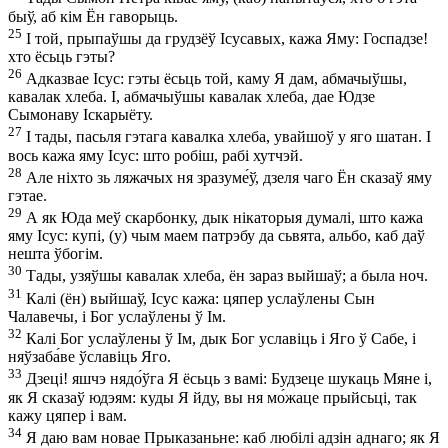
быў, аб кім Ён гаворыць.
25
І той, прыпаўшы да грудзёў Ісусавых, кажа Яму: Госпадзе!
хто ёсьць гэты?
26
Адказвае Ісус: гэты ёсьць той, каму Я дам, абмачыўшы,
кавалак хлеба. І, абмачыўшы кавалак хлеба, дае Юдзе
Сымонаву Іскарыёту.
27
І тады, пасьля гэтага кавалка хлеба, увайшоў у яго шатан. І
вось кажа яму Ісус: што робіш, рабі хутчэй.
28
Але ніхто зь ляжачых ня зразуме́ў, дзеля чаго Ён сказаў яму
гэтае.
29
А як Юда меў скарбонку, дык нікаторыя думалі, што кажа
яму Ісус: купі, (у) чым маем патрэбу да сьвята, альбо, каб даў
нешта ўбогім.
30
Тады, узяўшы кавалак хлеба, ён зараз выйшаў; а была ноч.
31
Калі (ён) выйшаў, Ісус кажа: цяпер услаўлены Сын
Чалавечы, і Бог услаўлены ў Ім.
32
Калі Бог услаўлены ў Ім, дык Бог уславіць і Яго ў Сабе, і
няўзаба́ве ўславіць Яго.
33
Дзеці! яшчэ нядо́ўга Я ёсьць з вамі: Будзеце шукаць Мяне і,
як Я сказаў юдэям: куды Я йду, вы ня мо́жаце прыйсьці, так
кажу цяпер і вам.
34
Я даю вам новае Прыказаньне: каб любілі адзін аднаго; як Я