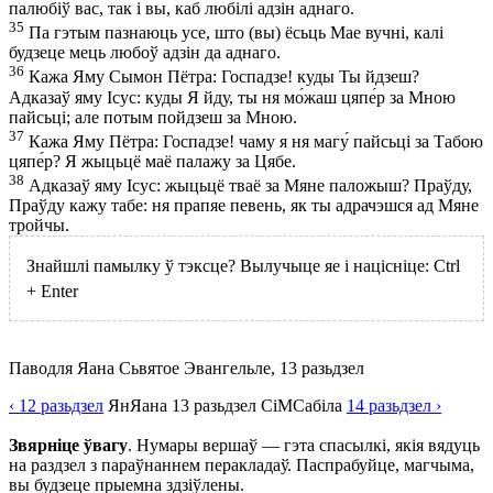
палюбіў вас, так і вы, каб любілі адзін аднаго.
35
Па гэтым пазнаюць усе, што (вы) ёсьць Мае вучні, калі
будзеце мець любоў адзін да аднаго.
36
Кажа Яму Сымон Пётра: Госпадзе! куды Ты йдзеш?
Адказаў яму Ісус: куды Я йду, ты ня мо́жаш цяпе́р за Мною
пайсьці; але потым пойдзеш за Мною.
37
Кажа Яму Пётра: Госпадзе! чаму я ня магу́ пайсьці за Табою
цяпе́р? Я жыцьцё маё палажу за Цябе.
38
Адказаў яму Ісус: жыцьцё тваё за Мяне паложыш? Праўду,
Праўду кажу табе: ня прапяе певень, як ты адрачэшся ад Мяне
тройчы.
Знайшлі памылку ў тэксце? Вылучыце яе і націсніце:
Ctrl
+
Enter
Паводля Яана Сьвятое Эвангельле, 13 разьдзел
‹ 12
разьдзел
Ян
Яана
13
разьдзел
СіМ
Сабіла
14
разьдзел
›
Звярніце ўвагу
. Нумары вершаў — гэта спасылкі, якія вядуць
на раздзел з параўнаннем перакладаў. Паспрабуйце, магчыма,
вы будзеце прыемна здзіўлены.