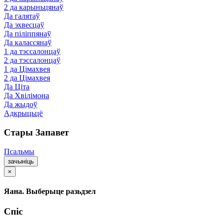
2 да карыньцянаў
Да галятаў
Да эхвесцаў
Да піліппянаў
Да калассянаў
1 да тэссалонцаў
2 да тэссалонцаў
1 да Цімахвея
2 да Цімахвея
Да Ціта
Да Хвілімона
Да жыдоў
Адкрыцьцё
Стары Запавет
Псальмы
зачыніць
×
Яана. Выберыце разьдзел
Спіс