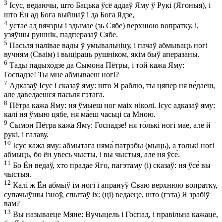
3
Ісус, ведаючы, што Бацька ўсё аддаў Яму ў Рукі (Ягоныя), і
што Ён ад Бога выйшаў і да Бога йдзе,
4
устае ад вячэры і здымае (зь Сябе) верхнюю вопратку, і,
узяўшы рушнік, падперазаў Сябе.
5
Пасьля налівае вады ў умывальніцу, і пачаў абмываць ногі
вучням (Сваім) і выціраць рушніком, якім быў аперазаны.
6
Тады падыходзе да Сымона Пётры, і той кажа Яму:
Госпадзе! Ты мне абмываеш ногі?
7
Адказаў Ісус і сказаў яму: што Я раблю, ты цяпер ня ве́даеш,
але даведаешся пасьля гэтага.
8
Пётра кажа Яму: ня ўмыеш ног маіх ніколі. Ісус адказаў яму:
калі ня ўмыю цябе, ня ма́еш часьці са Мною.
9
Сымон Пётра кажа Яму: Госпадзе! ня то́лькі ногі мае, але й
рукі, і галаву.
10
Ісус кажа яму: абмытага няма́ патрэбы (мыць), а толькі ногі
абмыць, бо ён увесь чысты, і вы чыстыя, але ня ўсе́.
11
Бо Ён ведаў, хто прадае Яго, пагэтаму (і) сказаў: ня ўсе́ вы
чыстыя.
12
Калі ж Ён абмыў ім ногі і апрануў Сваю верхнюю вопратку,
супачыўшы ізноў, спытаў іх: (ці) ведаеце, што (гэта) Я зрабіў
вам?
13
Вы называеце Мяне: Вучыцель і Госпад, і правільна кажаце,