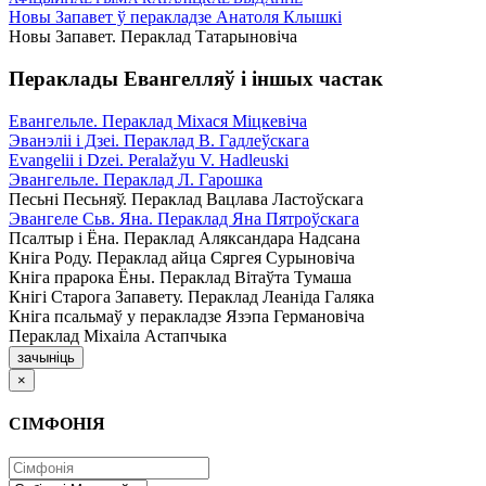
Новы Запавет ў перакладзе Анатоля Клышкi
Новы Запавет. Пераклад Татарыновіча
Пераклады Евангелляў і іншых частак
Евангельле. Пераклад Міхася Міцкевіча
Эванэліі і Дзеі. Пераклад В. Гадлеўскага
Evangelii і Dzei. Рeralažyu V. Hadleuski
Эвангельле. Пераклад Л. Гарошка
Песьні Песьняў. Пераклад Вацлава Ластоўскага
Эвангеле Сьв. Яна. Пераклад Яна Пятроўскага
Псалтыр i Ёна. Пераклад Аляксандара Надсана
Кніга Роду. Пераклад айца Сяргея Сурыновіча
Кніга прарока Ёны. Пераклад Вітаўта Тумаша
Кнігі Старога Запавету. Пераклад Леаніда Галяка
Кніга псальмаў у перакладзе Язэпа Германовіча
Пераклад Міхаіла Астапчыка
зачыніць
×
СІМФОНІЯ