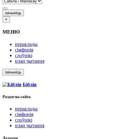
зачыніць
×
МЕНЮ
пераклады
сімфонія
слоўнікі
план чытання
зачыніць
Біблія
Раздзелы
сайта
пераклады
сімфонія
слоўнікі
план чытання
Дадатак