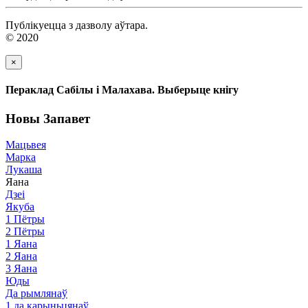
Публікуецца з дазволу аўтара.
© 2020
×
Пераклад Сабілы і Малахава. Выберыце кнігу
Новы Запавет
Мацьвея
Марка
Лукаша
Яана
Дзеі
Якуба
1 Пётры
2 Пётры
1 Яана
2 Яана
3 Яана
Юды
Да рымлянаў
1 да карыньцянаў