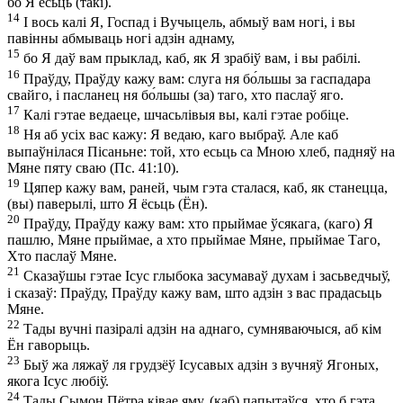
бо Я ёсьць (такі).
14
І вось калі Я, Госпад і Вучыцель, абмыў вам ногі, і вы
павінны абмываць ногі адзін аднаму,
15
бо Я даў вам прыклад, каб, як Я зрабіў вам, і вы рабілі.
16
Праўду, Праўду кажу вам: слуга ня бо́льшы за гаспадара
свайго, і пасланец ня бо́льшы (за) таго, хто паслаў яго.
17
Калі гэтае ведаеце, шчасьлівыя вы, калі гэтае робіце.
18
Ня аб усіх вас кажу: Я ведаю, каго выбраў. Але каб
выпаўнілася Пісаньне: той, хто есьць са Мною хлеб, падняў на
Мяне пяту сваю (Пс. 41:10).
19
Цяпер кажу вам, раней, чым гэта сталася, каб, як станецца,
(вы) паверылі, што Я ёсьць (Ён).
20
Праўду, Праўду кажу вам: хто прыймае ўсякага, (каго) Я
пашлю, Мяне прыймае, а хто прыймае Мяне, прыймае Таго,
Хто паслаў Мяне.
21
Сказаўшы гэтае Ісус глыбока засумаваў духам і засьведчыў,
і сказаў: Праўду, Праўду кажу вам, што адзін з вас прадасьць
Мяне.
22
Тады вучні пазіралі адзін на аднаго, сумняваючыся, аб кім
Ён гаворыць.
23
Быў жа ляжаў ля грудзёў Ісусавых адзін з вучняў Ягоных,
якога Ісус любіў.
24
Тады Сымон Пётра ківае яму, (каб) папытаўся, хто б гэта