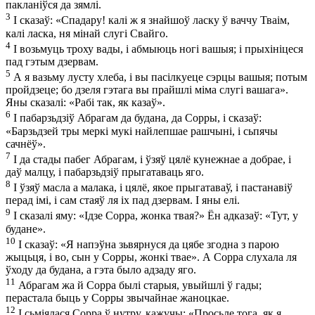
пакланіўся да зямлі.
3
І сказаў: «Спадару! калі ж я знайшоў ласку ў ваччу Тваім,
калі ласка, ня мінай слугі Свайго.
4
І возьмуць троху вады, і абмыюць ногі вашыя; і прыхініцеся
пад гэтым дзервам.
5
А я вазьму лусту хлеба, і вы пасілкуеце сэрцы вашыя; потым
пройдзеце; бо дзеля гэтага вы прайшлі міма слугі вашага».
Яны сказалі: «Рабі так, як казаў».
6
І пабарзьдзіў Абрагам да будана, да Сорры, і сказаў:
«Барзьдзей тры меркі мукі найлепшае рашчыні, і сьпячы
сачнёў».
7
І да стады пабег Абрагам, і ўзяў цялё кунежнае а добрае, і
даў малцу, і пабарзьдзіў прыгатаваць яго.
8
І ўзяў масла а малака, і цялё, якое прыгатаваў, і пастанавіў
перад імі, і сам стаяў ля іх пад дзервам. І яны елі.
9
І сказалі яму: «Ідзе Сорра, жонка твая?» Ён адказаў: «Тут, у
будане».
10
І сказаў: «Я напэўна зьвярнуся да цябе згодна з парою
жыцьця, і во, сын у Сорры, жонкі твае». А Сорра слухала ля
ўходу да будана, а гэта было адзаду яго.
11
Абрагам жа й Сорра былі старыя, увыйшлі ў гады;
перастала быць у Сорры звычайнае жаноцкае.
12
І сьміялася Сорра ў нутру, кажучы: «Просьле тога, як я