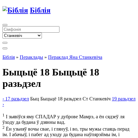
Біблія
Біблія
»
Пераклады
»
Пераклад Яна Станкевіча
Быцьцё 18
Быцьцё 18
разьдзел
‹ 17
разьдзел
Быц
Быцьцё
18
разьдзел
Ст
Станкевіч
19
разьдзел
›
1
І зьявіўся яму СПАДАР у дуброве Мамрэ, а ён сядзеў ля
ўходу да будана ў дзянны вад.
2
Ён узьняў вочы свае, і глянуў, і во, тры мужы стаяць перад
ім. І абачыў, і пабег ад уходу да будана наўпярэймы ім, і