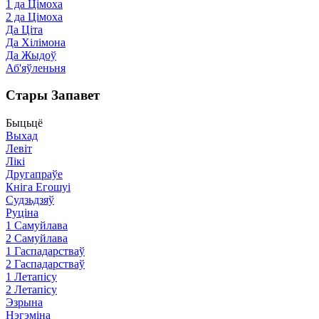
1 да Цімоха
2 да Цімоха
Да Ціта
Да Хілімона
Да Жыдоў
Аб'яўленьня
Стары Запавет
Быцьцё
Выхад
Левіт
Лікі
Другапраўе
Кніга Егошуі
Судзьдзяў
Руціна
1 Самуйлава
2 Самуйлава
1 Гаспадарстваў
2 Гаспадарстваў
1 Летапісу
2 Летапісу
Эзрына
Нэгэміна