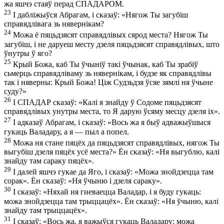
жа яшчэ стаяў перад СПАДАРОМ.
23
І дабліжыўся Абрагам, і сказаў: «Нягож Ты загубіш
справядлівага зь нявернікам?
24
Можа ё пяцьдзясят справядлівых сярод места? Нягож Ты
загубіш, і не даруеш месту дзеля пяцьдзясят справядлівых, што
ўнутры ў яго?
25
Крый Божа, каб Ты ўчыніў такі ўчынак, каб Ты зрабіў
сьмерць справядліваму зь нявернікам, і будзе як справядлівы
так і няверны: Крый Божа! Ціж Судзьдзя ўсяе зямлі ня ўчыне
суду?»
26
І СПАДАР сказаў: «Калі я знайду ў Содоме пяцьдзясят
справядлівых унутры места, то Я дарую ўсяму месцу дзеля іх».
27
І адказаў Абрагам, і сказаў: «Вось жа я быў адважыўшыся
гукаць Валадару, а я — пыл а попел.
28
Можа ня стане пяцёх да пяцьдзясят справядлівых, нягож Ты
выгубіш дзеля пяцёх усё места?» Ён сказаў: «Ня выгублю, калі
знайду там сараку пяцёх».
29
І далей яшчэ гукае да Яго, і сказаў: «Можа знойдзецца там
сорак». Ён сказаў: «Ня ўчыню і дзеля сараку».
30
І сказаў: «Няхай ня гневаецца Валадар, і я буду гукаць:
можа знойдзецца там трыццацёх». Ён сказаў: «Ня ўчыню, калі
знайду там трыццацёх».
31
І сказаў: «Вось жа, я важыўся гукаць Валадару: можа