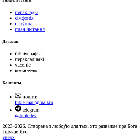
Раздзелы
сайта
пераклады
сімфонія
слоўнікі
план чытання
Дадатак
бібліяграфія
перакладчыкі
часопіс
вельмі хутка...
Кантакты
пошта:
bible-man@mail.ru
telegram:
@bibledev
2023–2026. Створана з любоўю для тых, хто разважае пра Бога
і шукае Яго.
уверх