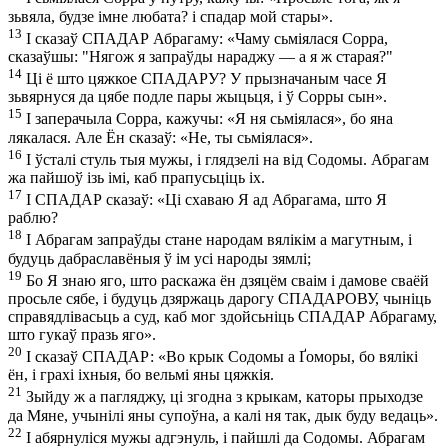
зьвяла, будзе імне любата? і спадар мой стары».
13
І сказаў СПАДАР Абрагаму: «Чаму сьміялася Сорра,
сказаўшы: "Нягож я запраўды нараджу — а я ж старая?"
14
Ці ё што цяжкое СПАДАРУ? У прызначаным часе Я
зьвярнуся да цябе подле пары жыцьця, і ў Сорры сын».
15
І заперачыла Сорра, кажучы: «Я ня сьміялася», бо яна
лякалася. Але Ён сказаў: «Не, ты сьміялася».
16
І ўсталі стуль тыя мужы, і глядзелі на від Содомы. Абрагам
жа пайшоў ізь імі, каб прапусьціць іх.
17
І СПАДАР сказаў: «Ці схаваю Я ад Абрагама, што Я
раблю?
18
І Абрагам запраўды стане народам вялікім а магутным, і
будуць дабраславёныя ў ім усі народы зямлі;
19
Бо Я знаю яго, што раскажа ён дзяцём сваім і дамове сваёй
просьле сябе, і будуць дзяржаць дарогу СПАДАРОВУ, чыніць
справядлівасьць а суд, каб мог здойсьніць СПАДАР Абрагаму,
што гукаў празь яго».
20
І сказаў СПАДАР: «Во крык Содомы а Ґоморы, бо вялікі
ён, і грахі іхныя, бо вельмі яны цяжкія.
21
Зыйду ж а пагляджу, ці згодна з крыкам, каторы прыходзе
да Мяне, учынілі яны супоўна, а калі ня так, дык буду ведаць».
22
І абярнуліся мужы адгэнуль, і пайшлі да Содомы. Абрагам