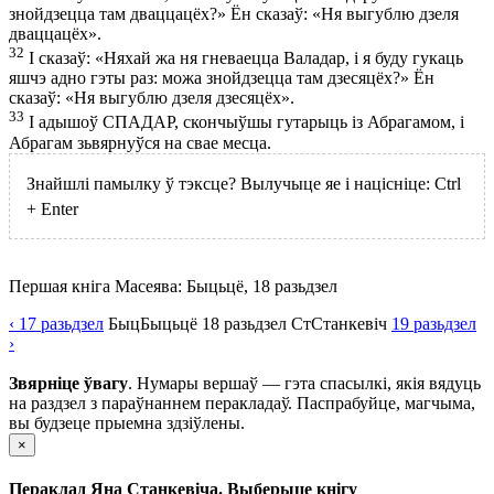
знойдзецца там дваццацёх?» Ён сказаў: «Ня выгублю дзеля
дваццацёх».
32
І сказаў: «Няхай жа ня гневаецца Валадар, і я буду гукаць
яшчэ адно гэты раз: можа знойдзецца там дзесяцёх?» Ён
сказаў: «Ня выгублю дзеля дзесяцёх».
33
І адышоў СПАДАР, скончыўшы гутарыць із Абрагамом, і
Абрагам зьвярнуўся на свае месца.
Знайшлі памылку ў тэксце? Вылучыце яе і націсніце:
Ctrl
+
Enter
Першая кніга Масеява: Быцьцё, 18 разьдзел
‹ 17
разьдзел
Быц
Быцьцё
18
разьдзел
Ст
Станкевіч
19
разьдзел
›
Звярніце ўвагу
. Нумары вершаў — гэта спасылкі, якія вядуць
на раздзел з параўнаннем перакладаў. Паспрабуйце, магчыма,
вы будзеце прыемна здзіўлены.
×
Пераклад Яна Станкевіча. Выберыце кнігу