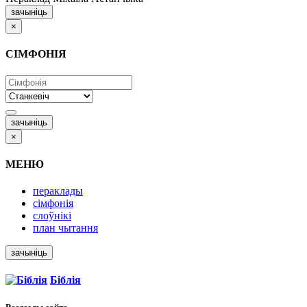
зачыніць
×
СІМФОНІЯ
зачыніць
×
МЕНЮ
пераклады
сімфонія
слоўнікі
план чытання
зачыніць
Біблія