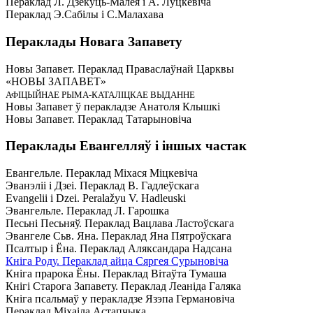
Пераклад Л. Дзекуць-Малея і А. Луцкевіча
Пераклад Э.Сабілы і С.Малахава
Пераклады Новага Запавету
Новы Запавет. Пераклад Праваслаўнай Царквы
«НОВЫ ЗАПАВЕТ»
АФІЦЫЙНАЕ РЫМА-КАТАЛІЦКАЕ ВЫДАННЕ
Новы Запавет ў перакладзе Анатоля Клышкi
Новы Запавет. Пераклад Татарыновіча
Пераклады Евангелляў і іншых частак
Евангельле. Пераклад Міхася Міцкевіча
Эванэліі і Дзеі. Пераклад В. Гадлеўскага
Evangelii і Dzei. Рeralažyu V. Hadleuski
Эвангельле. Пераклад Л. Гарошка
Песьні Песьняў. Пераклад Вацлава Ластоўскага
Эвангеле Сьв. Яна. Пераклад Яна Пятроўскага
Псалтыр i Ёна. Пераклад Аляксандара Надсана
Кніга Роду. Пераклад айца Сяргея Сурыновіча
Кніга прарока Ёны. Пераклад Вітаўта Тумаша
Кнігі Старога Запавету. Пераклад Леаніда Галяка
Кніга псальмаў у перакладзе Язэпа Германовіча
Пераклад Міхаіла Астапчыка