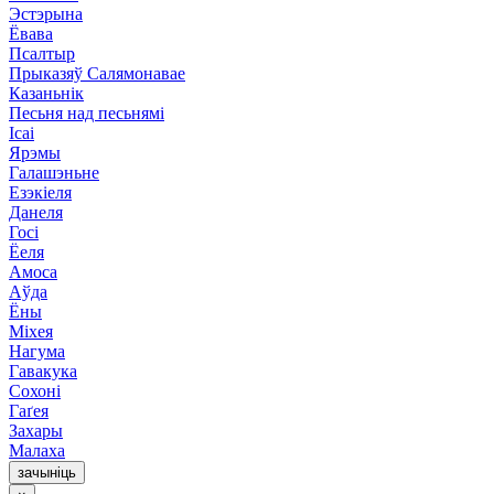
Эстэрына
Ёвава
Псалтыр
Прыказяў Салямонавае
Казаньнік
Песьня над песьнямі
Ісаі
Ярэмы
Галашэньне
Езэкіеля
Данеля
Госі
Ёеля
Амоса
Аўда
Ёны
Міхея
Нагума
Гавакука
Сохоні
Гаґея
Захары
Малаха
зачыніць