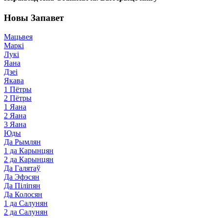
Новы Запавет
Мацьвея
Маркі
Лукі
Яана
Дзеі
Якава
1 Пётры
2 Пётры
1 Яана
2 Яана
3 Яана
Юды
Да Рымлян
1 да Карынцян
2 да Карынцян
Да Галятаў
Да Эфэсян
Да Піліпян
Да Колосян
1 да Салунян
2 да Салунян