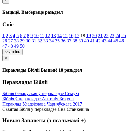
×
Быцьцё. Выберыце разьдзел
Спіс
1
2
3
4
5
6
7
8
9
10
11
12
13
14
15
16
17
18
19
20
21
22
23
24
25
26
27
28
29
30
31
32
33
34
35
36
37
38
39
40
41
42
43
44
45
46
47
48
49
50
зачыніць
×
Пераклады Бібліі Быцьцё 18 разьдзел
Пераклады Бібліі
Біблія беларуская ў перакладзе Сёмухі
Біблія ў перакладзе Антонія Бокуна
Пераклад Уладзіслава Чарняўскага 2017
Сьвятая Бібля у перакладзе Яна Станкевіча
Новыя Запаветы (з псальмамі +)