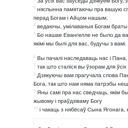
За ўсіх вас заўсёды дзякуем Богу, 
3
няспынна памятаючы пра вашую спр
перад Богам і Айцом нашым,
4
ведаючы, умілаваныя Богам браты
5
Бо нашае Евангелле не было да вас т
якімі мы былі для вас, будучы з вамі.
6
Вы пачалі наследаваць нас і Пана, 
7
так што сталіся вы ўзорам для ўсіх 
8
Дзякуючы вам прагучала слова Пана
Бога, так што нам няма патрэбы неш
9
Яны самі пра нас сведчаць, якім бы
жывому і праўдзіваму Богу
10
і чакаць з нябёсаў Сына Ягонага, 