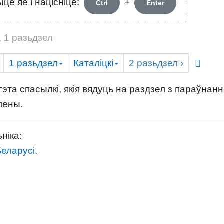
це яе і націсніце:
+
Ctrl
Enter
 1 разьдзел
1
разьдзел
Каталіцкі
2
разьдзел
›
эта спасылкі, якія вядуць на раздзел з параўнан
лены.
ніка:
Беларусі
.