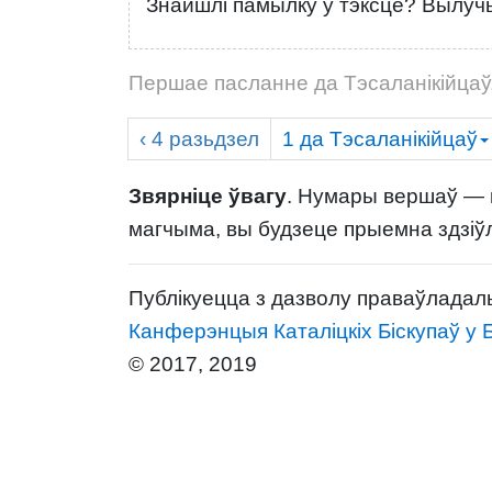
Знайшлі памылку ў тэксце? Вылучы
Першае пасланне да Тэсаланікійцаў,
‹ 4
разьдзел
1 да Тэсаланікійцаў
Звярніце ўвагу
. Нумары вершаў — г
магчыма, вы будзеце прыемна здзіў
Публікуецца з дазволу праваўладаль
Канферэнцыя Каталіцкіх Біскупаў у 
© 2017, 2019