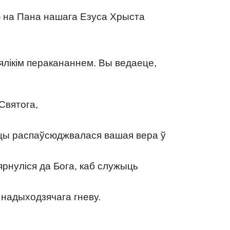
ю на Пана нашага Езуса Хрыста
 вялікім перакананнем. Вы ведаеце,
Святога,
есцы распаўсюджвалася вашая вера ў
ярнуліся да Бога, каб служыць
д надыходзячага гневу.