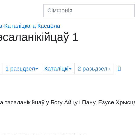
-Каталіцкага Касцёла
эсаланікійцаў 1
1
разьдзел
Каталіцкі
2
разьдзел
›
 тэсаланікійцаў у Богу Айцу і Пану, Езусе Хрысце