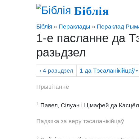
Біблія
Біблія
»
Пераклады
»
Пераклад Рыма
1-е пасланне да Т
разьдзел
‹ 4
разьдзел
1 да Тэсаланікійцаў
Прывітанне
1
Павел, Сілуан і Цімафей да Касцёла
Падзяка за веру тэсаланікійцаў
2