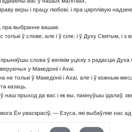
згадваючы вас у нашых малітвах,
аву веры і працу любові, і пра цярплівую надзе
, пра выбранне вашае.
олькі ў слове, але і ў сіле, і ў Духу Святым, і з
прыняўшы слова ў вялікім уціску з радасцю Духа 
веруючых у Македоніі і Ахаі.
 не толькі ў Македоніі і Ахаі, але і ў кожным м
та казаць.
ў наш прыход да вас і як вы, пакінуўшы ідалаў, зв
якога Ён уваскрасіў, — Езуса, які выбаўляе нас а