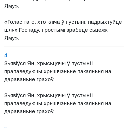
Яму».
«Голас таго, хто кліча ў пустыні: падрыхтуйце
шлях Госпаду, простымі зрабеце сьцежкі
Яму».
4
Зьявіўся Ян, хрысьцячы ў пустыні і
прапаведуючы хрышчэньне пакаяньня на
дараваньне грахоў.
Зьявіўся Ян, хрысьцячы ў пустыні і
прапаведуючы хрышчэньне пакаяньня на
дараваньне грахоў.