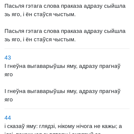
Пасьля гэтага слова праказа адразу сыйшла
зь яго, і ён стаўся чыстым.
Пасьля гэтага слова праказа адразу сыйшла
зь яго, і ён стаўся чыстым.
43
І гнеўна выгаварыўшы яму, адразу прагнаў
яго
І гнеўна выгаварыўшы яму, адразу прагнаў
яго
44
і сказаў яму: глядзі, нікому нічога не кажы; а