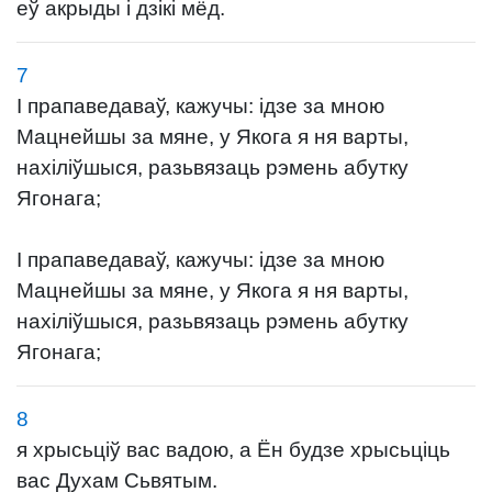
еў акрыды і дзікі мёд.
7
І прапаведаваў, кажучы: ідзе за мною
Мацнейшы за мяне, у Якога я ня варты,
нахіліўшыся, разьвязаць рэмень абутку
Ягонага;
І прапаведаваў, кажучы: ідзе за мною
Мацнейшы за мяне, у Якога я ня варты,
нахіліўшыся, разьвязаць рэмень абутку
Ягонага;
8
я хрысьціў вас вадою, а Ён будзе хрысьціць
вас Духам Сьвятым.