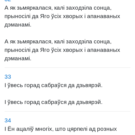
А як зьмяркалася, калі заходзіла сонца,
прыносілі да Яго ўсіх хворых і апанаваных
дэманамі.
А як зьмяркалася, калі заходзіла сонца,
прыносілі да Яго ўсіх хворых і апанаваных
дэманамі.
33
І ўвесь горад сабраўся да дзьвярэй.
І ўвесь горад сабраўся да дзьвярэй.
34
І Ён ацаліў многіх, што цярпелі ад розных