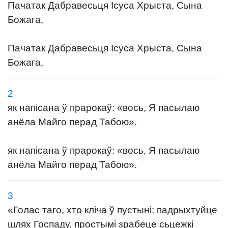
Пачатак Дабравесьця Ісуса Хрыста, Сына
Божага,
Пачатак Дабравесьця Ісуса Хрыста, Сына
Божага,
2
як напісана ў прарокаў: «вось, Я пасылаю
анёла Майго перад Табою».
як напісана ў прарокаў: «вось, Я пасылаю
анёла Майго перад Табою».
3
«Голас таго, хто кліча ў пустыні: падрыхтуйце
шлях Госпаду, простымі зрабеце сьцежкі