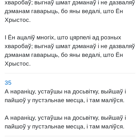
хваробаў; выгнаў шмат дэманаў і не дазваляў
дэманам гаварыць, бо яны ведалі, што Ён
Хрыстос.
І Ён ацаліў многіх, што цярпелі ад розных
хваробаў; выгнаў шмат дэманаў і не дазваляў
дэманам гаварыць, бо яны ведалі, што Ён
Хрыстос.
35
А нараніцу, устаўшы на досьвітку, выйшаў і
пайшоў у пустэльнае месца, і там маліўся.
А нараніцу, устаўшы на досьвітку, выйшаў і
пайшоў у пустэльнае месца, і там маліўся.