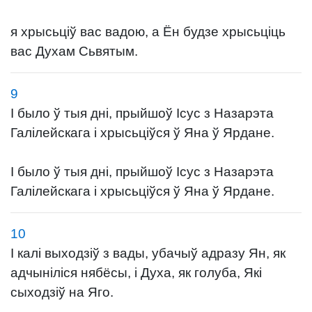
я хрысьціў вас вадою, а Ён будзе хрысьціць
вас Духам Сьвятым.
9
І было ў тыя дні, прыйшоў Ісус з Назарэта
Галілейскага і хрысьціўся ў Яна ў Ярдане.
І было ў тыя дні, прыйшоў Ісус з Назарэта
Галілейскага і хрысьціўся ў Яна ў Ярдане.
10
І калі выходзіў з вады, убачыў адразу Ян, як
адчыніліся нябёсы, і Духа, як голуба, Які
сыходзіў на Яго.