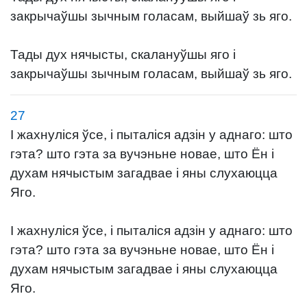
закрычаўшы зычным голасам, выйшаў зь яго.
Тады дух нячысты, скалануўшы яго і
закрычаўшы зычным голасам, выйшаў зь яго.
27
І жахнуліся ўсе, і пыталіся адзін у аднаго: што
гэта? што гэта за вучэньне новае, што Ён і
духам нячыстым загадвае і яны слухаюцца
Яго.
І жахнуліся ўсе, і пыталіся адзін у аднаго: што
гэта? што гэта за вучэньне новае, што Ён і
духам нячыстым загадвае і яны слухаюцца
Яго.