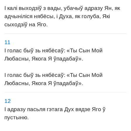
І калі выходзіў з вады, убачыў адразу Ян, як
адчыніліся нябёсы, і Духа, як голуба, Які
сыходзіў на Яго.
11
І голас быў зь нябёсаў: «Ты Сын Мой
Любасны, Якога Я ўпадабаў».
І голас быў зь нябёсаў: «Ты Сын Мой
Любасны, Якога Я ўпадабаў».
12
І адразу пасьля гэтага Дух вядзе Яго ў
пустыню.