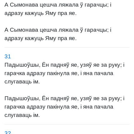
А Сымонава цешча ляжала ў гарачцы; і
адразу кажуць Яму пра яе.
А Сымонава цешча ляжала ў гарачцы; і
адразу кажуць Яму пра яе.
31
Падышоўшы, Ён падняў яе, узяў яе за руку; і
гарачка адразу пакінула яе, і яна пачала
слугаваць ім.
Падышоўшы, Ён падняў яе, узяў яе за руку; і
гарачка адразу пакінула яе, і яна пачала
слугаваць ім.
32