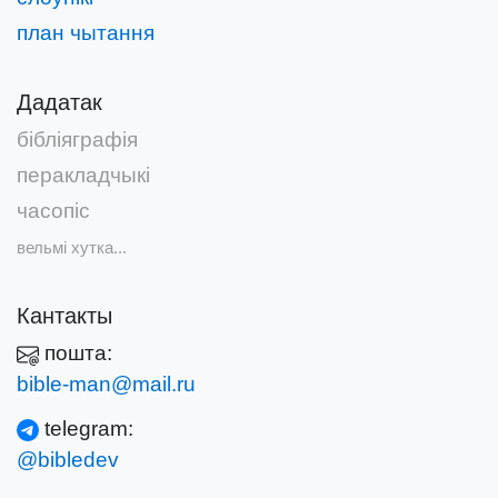
план чытання
Дадатак
бібліяграфія
перакладчыкі
часопіс
вельмі хутка...
Кантакты
пошта:
bible-man@mail.ru
telegram:
@bibledev