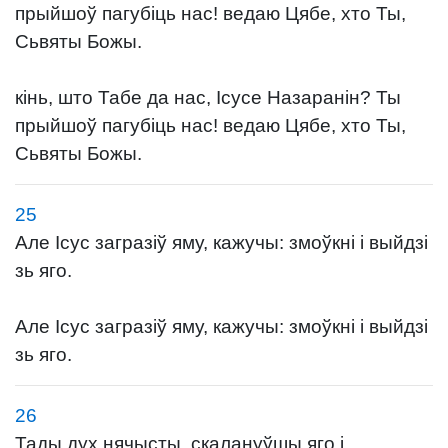
прыйшоў пагубіць нас! ведаю Цябе, хто Ты,
Сьвяты Божы.
кінь, што Табе да нас, Ісусе Назаранін? Ты
прыйшоў пагубіць нас! ведаю Цябе, хто Ты,
Сьвяты Божы.
25
Але Ісус загразіў яму, кажучы: змоўкні і выйдзі
зь яго.
Але Ісус загразіў яму, кажучы: змоўкні і выйдзі
зь яго.
26
Тады дух нячысты, скалануўшы яго і