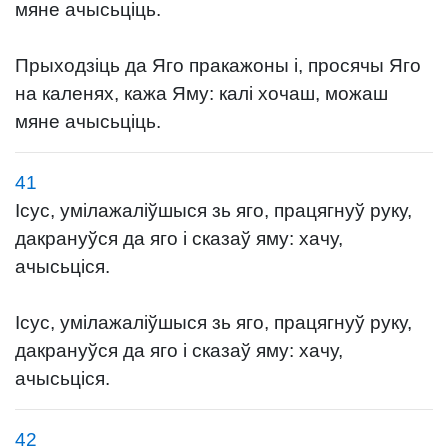
мяне ачысьціць.
Прыходзіць да Яго пракажоны і, просячы Яго
на каленях, кажа Яму: калі хочаш, можаш
мяне ачысьціць.
41
Ісус, умілажаліўшыся зь яго, працягнуў руку,
дакрануўся да яго і сказаў яму: хачу,
ачысьціся.
Ісус, умілажаліўшыся зь яго, працягнуў руку,
дакрануўся да яго і сказаў яму: хачу,
ачысьціся.
42