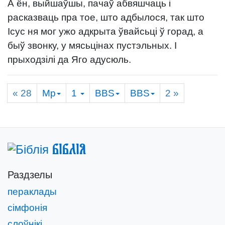
А ён, выйшаўшы, пачаў абвяшчаць і
расказваць пра тое, што адбылося, так што
Ісус ня мог ужо адкрыта ўвайсьці ў горад, а
быў звонку, у мясьцінах пустэльных. І
прыходзілі да Яго адусюль.
« 28
Мр
1
BBS
BBS
2
»
Біблія
Раздзелы
пераклады
сімфонія
слоўнікі