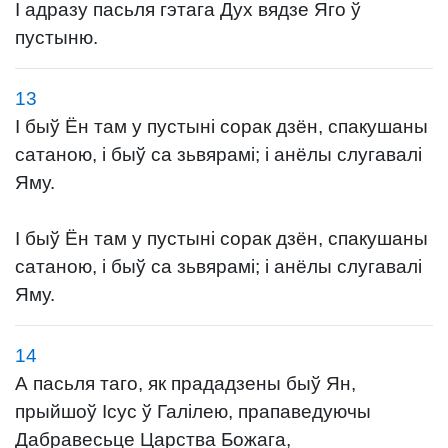
І адразу пасьля гэтага Дух вядзе Яго ў
пустыню.
13
І быў Ён там у пустыні сорак дзён, спакушаны
сатаною, і быў са зьвярамі; і анёлы слугавалі
Яму.
І быў Ён там у пустыні сорак дзён, спакушаны
сатаною, і быў са зьвярамі; і анёлы слугавалі
Яму.
14
А пасьля таго, як прададзены быў Ян,
прыйшоў Ісус ў Галілею, прапаведуючы
Дабравесьце Царства Божага,