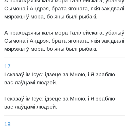
А праходзячы каля мора Галілейскага, убачыў
Сымона і Андрэя, брата ягонага, якія закідвалі
мярэжы ў мора, бо яны былі рыбакі.
А праходзячы каля мора Галілейскага, убачыў
Сымона і Андрэя, брата ягонага, якія закідвалі
мярэжы ў мора, бо яны былі рыбакі.
17
І сказаў ім Ісус: ідзеце за Мною, і Я зраблю
вас лаўцамі людзей.
І сказаў ім Ісус: ідзеце за Мною, і Я зраблю
вас лаўцамі людзей.
18