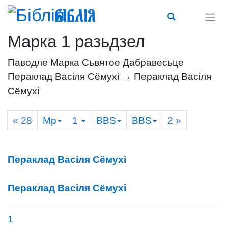
Біблія
Марка 1 разьдзел
Паводле Марка Сьвятое Дабравесьце
Пераклад Васіля Сёмухі → Пераклад Васіля
Сёмухі
« 28
Мр
1
BBS
BBS
2
»
Пераклад Васіля Сёмухі
Пераклад Васіля Сёмухі
1