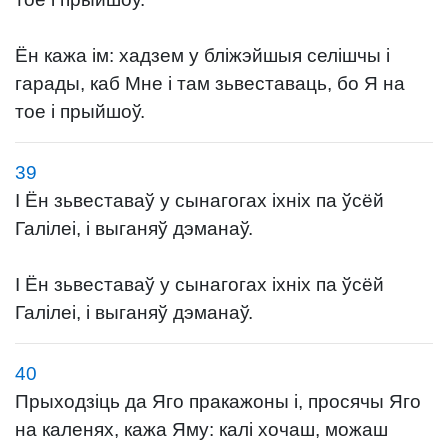
Ён кажа ім: хадзем у бліжэйшыя селішчы і
гарады, каб Мне і там зьвеставаць, бо Я на
тое і прыйшоў.
39
І Ён зьвеставаў у сынагогах іхніх па ўсёй
Галілеі, і выганяў дэманаў.
І Ён зьвеставаў у сынагогах іхніх па ўсёй
Галілеі, і выганяў дэманаў.
40
Прыходзіць да Яго пракажоны і, просячы Яго
на каленях, кажа Яму: калі хочаш, можаш