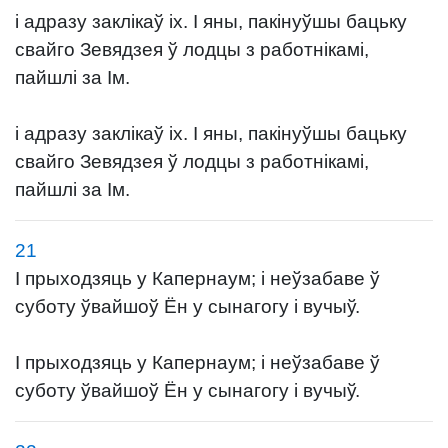
і адразу заклікаў іх. І яны, пакінуўшы бацьку
свайго Зевядзея ў лодцы з работнікамі,
пайшлі за Ім.
і адразу заклікаў іх. І яны, пакінуўшы бацьку
свайго Зевядзея ў лодцы з работнікамі,
пайшлі за Ім.
21
І прыходзяць у Капернаум; і неўзабаве ў
суботу ўвайшоў Ён у сынагогу і вучыў.
І прыходзяць у Капернаум; і неўзабаве ў
суботу ўвайшоў Ён у сынагогу і вучыў.