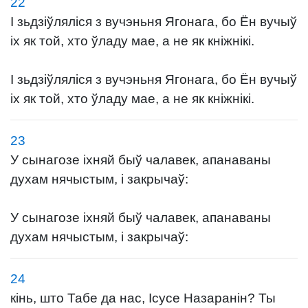
22
І зьдзіўляліся з вучэньня Ягонага, бо Ён вучыў
іх як той, хто ўладу мае, а не як кніжнікі.
І зьдзіўляліся з вучэньня Ягонага, бо Ён вучыў
іх як той, хто ўладу мае, а не як кніжнікі.
23
У сынагозе іхняй быў чалавек, апанаваны
духам нячыстым, і закрычаў:
У сынагозе іхняй быў чалавек, апанаваны
духам нячыстым, і закрычаў:
24
кінь, што Табе да нас, Ісусе Назаранін? Ты