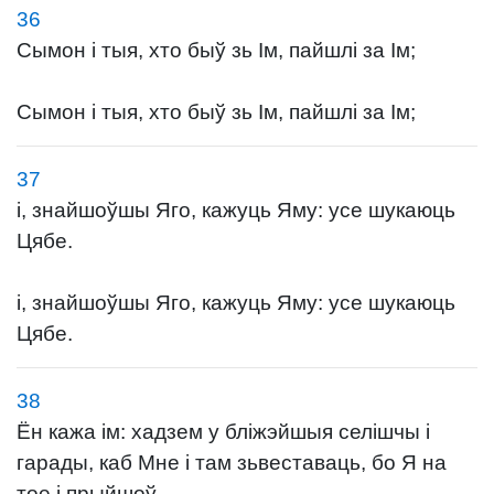
36
Сымон і тыя, хто быў зь Ім, пайшлі за Ім;
Сымон і тыя, хто быў зь Ім, пайшлі за Ім;
37
і, знайшоўшы Яго, кажуць Яму: усе шукаюць
Цябе.
і, знайшоўшы Яго, кажуць Яму: усе шукаюць
Цябе.
38
Ён кажа ім: хадзем у бліжэйшыя селішчы і
гарады, каб Мне і там зьвеставаць, бо Я на
тое і прыйшоў.