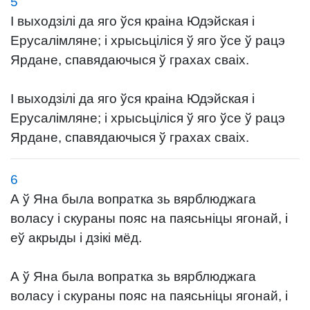
5
І выходзілі да яго ўся краіна Юдэйская і
Ерусалімляне; і хрысьціліся ў яго ўсе ў рацэ
Ярдане, спавядаючыся ў грахах сваіх.
І выходзілі да яго ўся краіна Юдэйская і
Ерусалімляне; і хрысьціліся ў яго ўсе ў рацэ
Ярдане, спавядаючыся ў грахах сваіх.
6
А ў Яна была вопратка зь вярблюджага
воласу і скураны пояс на паясьніцы ягонай, і
еў акрыды і дзікі мёд.
А ў Яна была вопратка зь вярблюджага
воласу і скураны пояс на паясьніцы ягонай, і