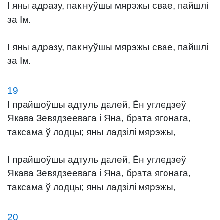
І яны адразу, пакінуўшы мярэжы свае, пайшлі
за Ім.
І яны адразу, пакінуўшы мярэжы свае, пайшлі
за Ім.
19
І прайшоўшы адтуль далей, Ён угледзеў
Якава Зевядзеевага і Яна, брата ягонага,
таксама ў лодцы; яны ладзілі мярэжы,
І прайшоўшы адтуль далей, Ён угледзеў
Якава Зевядзеевага і Яна, брата ягонага,
таксама ў лодцы; яны ладзілі мярэжы,
20