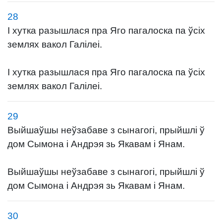
28
І хутка разышлася пра Яго пагалоска па ўсіх
землях вакол Галілеі.
І хутка разышлася пра Яго пагалоска па ўсіх
землях вакол Галілеі.
29
Выйшаўшы неўзабаве з сынагогі, прыйшлі ў
дом Сымона і Андрэя зь Якавам і Янам.
Выйшаўшы неўзабаве з сынагогі, прыйшлі ў
дом Сымона і Андрэя зь Якавам і Янам.
30