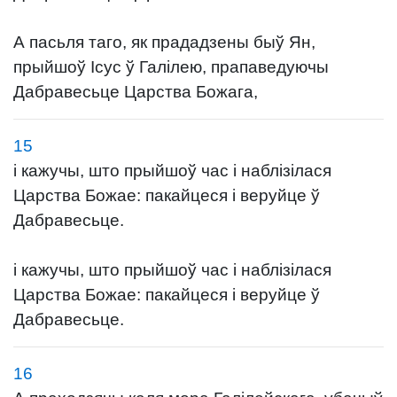
А пасьля таго, як прададзены быў Ян,
прыйшоў Ісус ў Галілею, прапаведуючы
Дабравесьце Царства Божага,
15
і кажучы, што прыйшоў час і наблізілася
Царства Божае: пакайцеся і веруйце ў
Дабравесьце.
і кажучы, што прыйшоў час і наблізілася
Царства Божае: пакайцеся і веруйце ў
Дабравесьце.
16