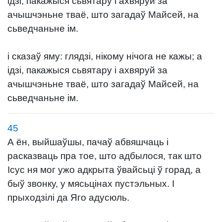
ідзі, пакажыся сьвятару і ахвяруй за
ачышчэньне тваё, што загадаў Майсей, на
сьведчаньне ім.
і сказаў яму: глядзі, нікому нічога не кажы; а
ідзі, пакажыся сьвятару і ахвяруй за
ачышчэньне тваё, што загадаў Майсей, на
сьведчаньне ім.
45
А ён, выйшаўшы, пачаў абвяшчаць і
расказваць пра тое, што адбылося, так што
Ісус ня мог ужо адкрыта ўвайсьці ў горад, а
быў звонку, у мясьцінах пустэльных. І
прыходзілі да Яго адусюль.