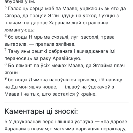
абурана ў ім.
5
Галосіць сэрца маё па Мааве; уцякаюць зь яго да
Сігора, да трэцяй Эглы; ідуць на ўсход Лухіцкі з
плачам; па дарозе Харанаімскай страшэнна
лямантуюць;
6
бо воды Німрыма счэзьлі, лугі засохлі, трава
выгарэла, — прапала зялёнае.
7
Таму яны рэшткі сабранага і ашчаджанага імі
пераносяць за раку Аравійскую.
8
Бо лямант па ўсіх межах Маава, да Эглайма плач
ягоны;
9
бо воды Дымона напоўніліся крывёю, і Я навяду
на Дымон яшчэ новае, — ільвоў на ўцекачоў з
Маава і на тых, што засталіся ў краіне.
Каментары ці зноскі:
5
У друкаванай версіі лішняя ўстаўка — «па дарозе
Харанаім з плачам;» магчыма варыяцыя перакладу,