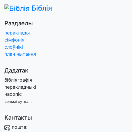
Біблія
Раздзелы
пераклады
сімфонія
слоўнікі
план чытання
Дадатак
бібліяграфія
перакладчыкі
часопіс
вельмі хутка...
Кантакты
пошта: