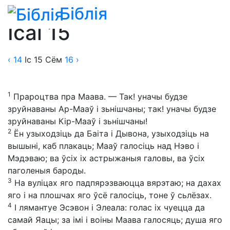
Біблія
Біблія
»
Пераклады
»
Пераклад Васіля Сёмухі
Ісаі 15
‹ 14
Іс
15
Сём
16
›
1
Прароцтва пра Маава. — Так! уначы будзе
зруйнаваны Ар-Мааў і зьнішчаны; так! уначы будзе
зруйнаваны Кір-Мааў і зьнішчаны!
2
Ён узыходзіць да Баіта і Дывона, узыходзіць на
вышыні, каб плакаць; Мааў галосіць над Нэво і
Мэдэваю; ва ўсіх іх астрыжаныя галовы, ва ўсіх
паголеныя бароды.
3
На вуліцах яго падпярэзваюцца вярэтаю; на дахах
яго і на плошчах яго ўсё галосіць, тоне ў сьлёзах.
4
І лямантуе Эсэвон і Элеала: голас іх чуецца да
самай Яацы; за імі і воіны Маава галосяць; душа яго