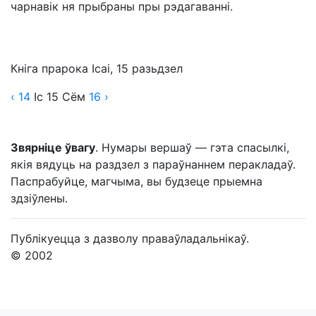
чарнавік ня прыбраны пры рэдагаванні.
Кніга прарока Ісаі, 15 разьдзел
‹ 14
Іс
15
Сём
16
›
Звярніце ўвагу
. Нумары вершаў — гэта спасылкі,
якія вядуць на раздзел з параўнаннем перакладаў.
Паспрабуйце, магчыма, вы будзеце прыемна
здзіўлены.
Публікуецца з дазволу праваўладальнікаў.
© 2002