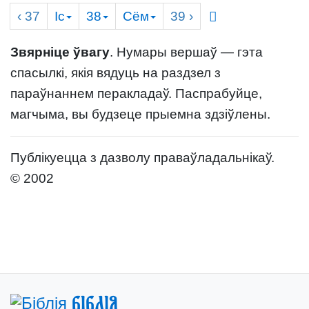
‹ 37
Іс
38
Сём
39
›
Звярніце ўвагу
. Нумары вершаў — гэта
спасылкі, якія вядуць на раздзел з
параўнаннем перакладаў. Паспрабуйце,
магчыма, вы будзеце прыемна здзіўлены.
Публікуецца з дазволу праваўладальнікаў.
© 2002
Біблія