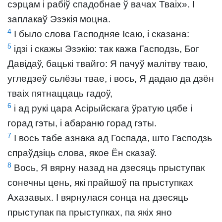
сэрцам і рабіў спадобнае ў вачах Тваіх». І
заплакаў Эзэкія моцна.
4
І было слова Гасподняе Ісаю, і сказана:
5
ідзі і скажы Эзэкію: так кажа Гасподзь, Бог
Давідаў, бацькі твайго: Я пачуў малітву тваю,
угледзеў сьлёзы твае, і вось, Я дадаю да дзён
тваіх пятнаццаць гадоў,
6
і ад рукі цара Асірыйскага ўратую цябе і
горад гэты, і абараню горад гэты.
7
І вось табе азнака ад Госпада, што Гасподзь
спраўдзіць слова, якое Ён сказаў.
8
Вось, Я вярну назад на дзесяць прыступак
сонечны цень, які прайшоў па прыступках
Ахазавых. І вярнулася сонца на дзесяць
прыступак па прыступках, па якіх яно