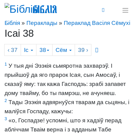
Біблія
Біблія
»
Пераклады
»
Пераклад Васіля Сёмухі
Ісаі 38
‹ 37
Іс
38
Сём
39
›
1
У тыя дні Эзэкія сьмяротна захварэў. І
прыйшоў да яго прарок Ісая, сын Амосаў, і
сказаў яму: так кажа Гасподзь: зрабі запавет
дому твайму, бо ты памрэш, не ачуняеш.
2
Тады Эзэкія адвярнуўся тварам да сьцяны, і
маліўся Госпаду, кажучы:
3
«о, Госпадзе! успомні, што я хадзіў перад
абліччам Тваім верна і з адданым Табе