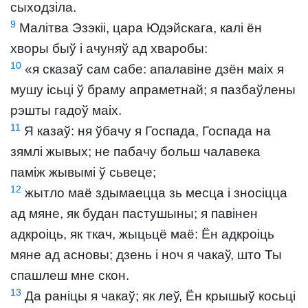
сыходзіла.
9
Малітва Эзэкіі, цара Юдэйскага, калі ён
хворы быў і ачуняў ад хваробы:
10
«я сказаў сам сабе: апалавіне дзён маіх я
мушу ісьці ў браму апраметнай; я пазбаўлены
рэшты гадоў маіх.
11
Я казаў: ня ўбачу я Госпада, Госпада на
зямлі жывых; не пабачу больш чалавека
паміж жывымі ў сьвеце;
12
жытло маё здымаецца зь месца і зносіцца
ад мяне, як будан пастушыны; я павінен
адкроіць, як ткач, жыцьцё маё: Ён адкроіць
мяне ад асновы; дзень і ноч я чакаў, што Ты
спашлеш мне скон.
13
Да раніцы я чакаў; як леў, Ён крышыў косьці