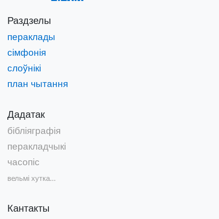
Раздзелы
пераклады
сімфонія
слоўнікі
план чытання
Дадатак
бібліяграфія
перакладчыкі
часопіс
вельмі хутка...
Кантакты