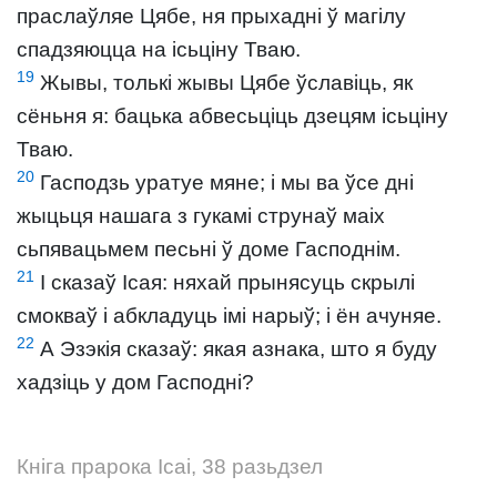
праслаўляе Цябе, ня прыхадні ў магілу
спадзяюцца на ісьціну Тваю.
19
Жывы, толькі жывы Цябе ўславіць, як
сёньня я: бацька абвесьціць дзецям ісьціну
Тваю.
20
Гасподзь уратуе мяне; і мы ва ўсе дні
жыцьця нашага з гукамі струнаў маіх
сьпявацьмем песьні ў доме Гасподнім.
21
І сказаў Ісая: няхай прынясуць скрылі
смокваў і абкладуць імі нарыў; і ён ачуняе.
22
А Эзэкія сказаў: якая азнака, што я буду
хадзіць у дом Гасподні?
Кніга прарока Ісаі, 38 разьдзел