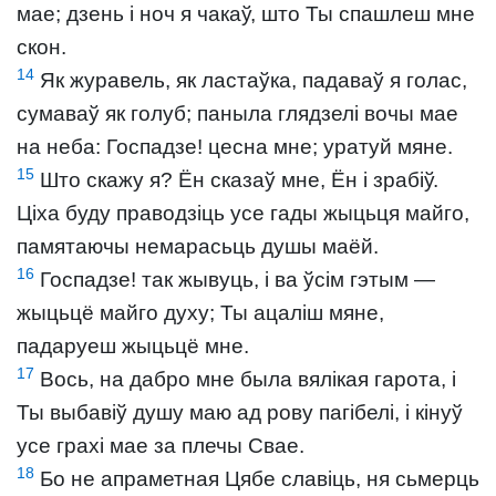
мае; дзень і ноч я чакаў, што Ты спашлеш мне
скон.
14
Як журавель, як ластаўка, падаваў я голас,
сумаваў як голуб; паныла глядзелі вочы мае
на неба: Госпадзе! цесна мне; уратуй мяне.
15
Што скажу я? Ён сказаў мне, Ён і зрабіў.
Ціха буду праводзіць усе гады жыцьця майго,
памятаючы немарасьць душы маёй.
16
Госпадзе! так жывуць, і ва ўсім гэтым —
жыцьцё майго духу; Ты ацаліш мяне,
падаруеш жыцьцё мне.
17
Вось, на дабро мне была вялікая гарота, і
Ты выбавіў душу маю ад рову пагібелі, і кінуў
усе грахі мае за плечы Свае.
18
Бо не апраметная Цябе славіць, ня сьмерць