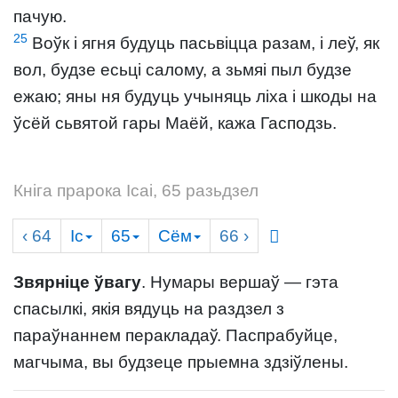
пачую.
25
Воўк і ягня будуць пасьвіцца разам, і леў, як
вол, будзе есьці салому, а зьмяі пыл будзе
ежаю; яны ня будуць учыняць ліха і шкоды на
ўсёй сьвятой гары Маёй, кажа Гасподзь.
Кніга прарока Ісаі, 65 разьдзел
‹ 64
Іс
65
Сём
66
›
Звярніце ўвагу
. Нумары вершаў — гэта
спасылкі, якія вядуць на раздзел з
параўнаннем перакладаў. Паспрабуйце,
магчыма, вы будзеце прыемна здзіўлены.