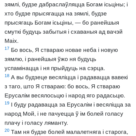
зямлі, будзе дабраслаўляцца Богам ісьціны; і
хто будзе прысягацца на зямлі, будзе
прысягаць Богам ісьціны, — бо ранейшыя
смуткі будуць забытыя і схаваныя ад вачэй
Маіх.
17
Бо вось, Я ствараю новае неба і новую
зямлю, і ранейшыя ўжо ня будуць
успамінацца і ня прыйдуць на сэрца.
18
А вы будзеце весяліцца і радавацца вавекі
з таго, што Я ствараю: бо вось, Я ствараю
Ерусалім весялосьцю і народ яго радасьцю.
19
І буду радавацца за Ерусалім і весяліцца за
народ Мой, і не пачуецца ў ім болей голасу
плачу і голасу ляманту.
20
Там ня будзе болей малалетняга і старога,