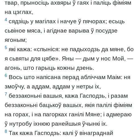
твар, прыносіць ахвяры ў гаях і паліць фіміям
на цэглах,
4
сядзіць у магілах і начуе ў пячорах; есьць
сьвіное мяса, і агіднае варыва ў посудзе
ягоным;
5
які кажа: «спыніся: не падыходзь да мяне, бо
я сьвяты для цябе». Яны — дым у нос Мой, —
агонь, што гарыць кожны дзень.
6
Вось што напісана перад абліччам Маім: ня
змоўчу, а аддам, аддам у нетры іх,
7
беззаконьні вашыя, кажа Гасподзь, і разам
беззаконьні бацькоў вашых, якія палілі фіміям
на горах, і на пагорках ганілі Мяне; і адмераю
ў нутробу іхнюю ранейшыя ўчынкі іх.
8
Так кажа Гасподзь: калі ў вінаграднай