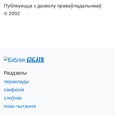
Публікуецца з дазволу праваўладальнікаў.
© 2002
Біблія
Раздзелы
пераклады
сімфонія
слоўнікі
план чытання