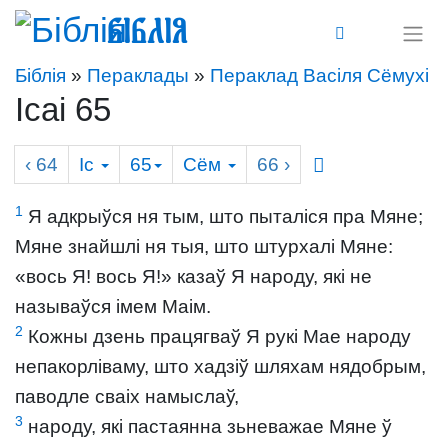
Біблія
Біблія
»
Пераклады
»
Пераклад Васіля Сёмухі
Ісаі 65
‹ 64
Іс
65
Сём
66
›
1
Я адкрыўся ня тым, што пыталіся пра Мяне;
Мяне знайшлі ня тыя, што штурхалі Мяне:
«вось Я! вось Я!» казаў Я народу, які не
называўся імем Маім.
2
Кожны дзень працягваў Я рукі Мае народу
непакорліваму, што хадзіў шляхам нядобрым,
паводле сваіх намыслаў,
3
народу, які пастаянна зьневажае Мяне ў