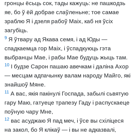
гронцы ёсьць сок, тады кажуць: не пашкодзь
яе, бо ў ёй добрае слаўленьне; тое самае
зраблю Я і дзеля рабоў Маіх, каб ня ўсіх
загубіць.
9
Я ўтвару ад Якава семя, і ад Юды —
спадкаемца гор Маіх, і ўспадкуюць гэта
выбранцы Мае, і рабы Мае будуць жыць там.
10
І будзе Сарон пашаю авечкам і даліна Ахор
— месцам адпачынку валам народу Майго, які
знайшоў Мяне.
11
А вас, якія пакінулі Госпада, забылі сьвятую
гару Маю, гатуеце трапезу Гаду і распускаеце
поўную чару Мне,
12
вас асуджаю Я пад меч, і ўсе вы схіліцеся
на закол, бо Я клікаў — і вы не адказвалі,