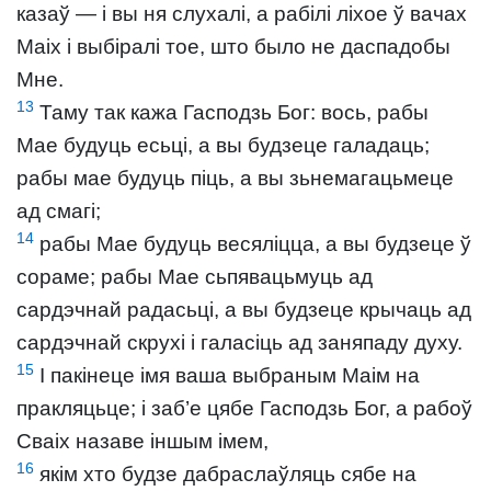
казаў — і вы ня слухалі, а рабілі ліхое ў вачах
Маіх і выбіралі тое, што было не даспадобы
Мне.
13
Таму так кажа Гасподзь Бог: вось, рабы
Мае будуць есьці, а вы будзеце галадаць;
рабы мае будуць піць, а вы зьнемагацьмеце
ад смагі;
14
рабы Мае будуць весяліцца, а вы будзеце ў
сораме; рабы Мае сьпявацьмуць ад
сардэчнай радасьці, а вы будзеце крычаць ад
сардэчнай скрухі і галасіць ад заняпаду духу.
15
І пакінеце імя ваша выбраным Маім на
пракляцьце; і заб’е цябе Гасподзь Бог, а рабоў
Сваіх назаве іншым імем,
16
якім хто будзе дабраслаўляць сябе на