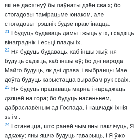
які не дасягнуў бы паўнаты дзён сваіх; бо
стогадовы памірацьме юнаком, але
стогадовы грэшнік будзе праклінацца.
21
І будуць будаваць дамы і жыць у іх, і садзіць
вінаграднікі і есьці плады іх.
22
Ня будуць будаваць, каб іншы жыў, ня
будуць садзіць, каб іншы еў; бо дні народа
Майго будуць, як дні дрэва, і выбранцы Мае
доўга будуць карыстацца вырабам рук сваіх.
23
Ня будуць працаваць марна і нараджаць
дзяцей на гора; бо будуць насеньнем,
дабраславёным ад Госпада, і нашчадкі іхнія
зь імі.
24
І станецца, што раней чым яны паклічуць, Я
адкажу; яны яшчэ будуць гаварыць, і Я ўжо