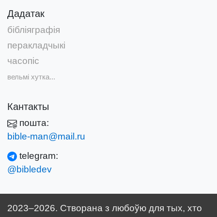
Дадатак
бібліяграфія
перакладчыкі
часопіс
вельмі хутка...
Кантакты
пошта:
bible-man@mail.ru
telegram:
@bibledev
2023–2026. Створана з любоўю для тых, хто