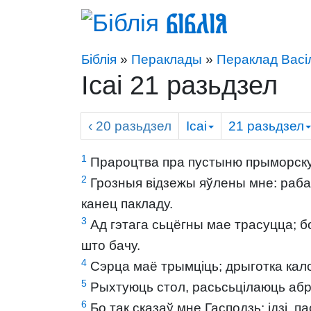
Біблія
Біблія
»
Пераклады
»
Пераклад Васі
Ісаі 21 разьдзел
‹ 20
разьдзел
Ісаі
21
разьдзел
1
Прароцтва пра пустыню прыморскую.
2
Грозныя відзежы яўлены мне: рабаў
канец пакладу.
3
Ад гэтага сьцёгны мае трасуцца; б
што бачу.
4
Сэрца маё трымціць; дрыготка кал
5
Рыхтуюць стол, расьсьцілаюць абру
6
Бо так сказаў мне Гасподзь: ідзі, п