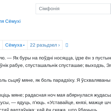
ля Сёмухі
Сёмуха
22
разьдзел
›
 — Як буры на поўдні носяцца, ідзе ён з пустыні
нік рабуе, спусташальнік спусташае; выходзь, Эл
оль сьцяў мяне, як боль парадзіху. Я ўсхваляваны
оціць мяне; радасная ноч мая абярнулася жудась
сы, — ядуць, п’юць. «Уставайце, князі, мажце ш
астаў вартаўніка; хай ён скажа, што ўбачыць.