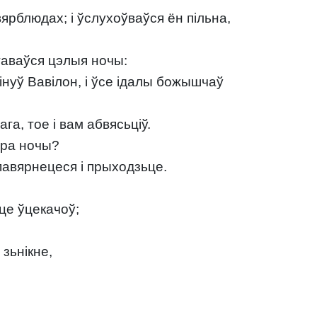
вярблюдах; і ўслухоўваўся ён пільна,
ставаўся цэлыя ночы:
гінуў Вавілон, і ўсе ідалы божышчаў
а, тое і вам абвясьціў.
ара ночы?
павярнецеся і прыходзьце.
це ўцекачоў;
 зьнікне,