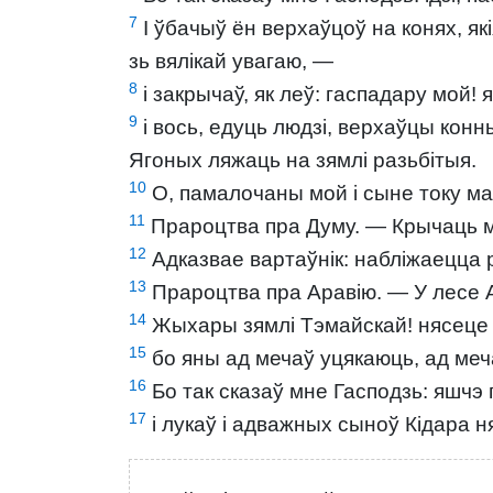
7
І ўбачыў ён верхаўцоў на конях, які
зь вялікай увагаю, —
8
і закрычаў, як леў: гаспадару мой!
9
і вось, едуць людзі, верхаўцы конны
Ягоных ляжаць на зямлі разьбітыя.
10
О, памалочаны мой і сыне току май
11
Прароцтва пра Думу. — Крычаць мн
12
Адказвае вартаўнік: набліжаецца р
13
Прароцтва пра Аравію. — У лесе А
14
Жыхары зямлі Тэмайскай! нясеце 
15
бо яны ад мечаў уцякаюць, ад меча
16
Бо так сказаў мне Гасподзь: яшчэ г
17
і лукаў і адважных сыноў Кідара ня