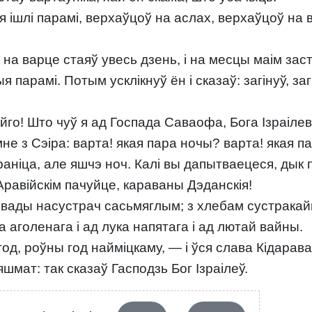
я ішлі парамі, верхаўцоў на аслах, верхаўцоў на 
 я на варце стаяў увесь дзень, і на месцы маім за
я парамі. Потым усклікнуў ён і сказаў: загінуў, за
го! Што чуў я ад Госпада Саваофа, Бога Ізраілеваг
е з Сэіра: варта! якая пара ночы? варта! якая п
аніца, але яшчэ ноч. Калі вы дапытваецеся, дык 
равійскім пачуйце, караваны Дэданскія!
вады насустрач сасьмяглым; з хлебам сустракай
 аголенага і ад лука напятага і ад лютай вайны.
од, роўны год найміцкаму, — і ўся слава Кідарава
шмат: так сказаў Гасподзь Бог Ізраілеў.