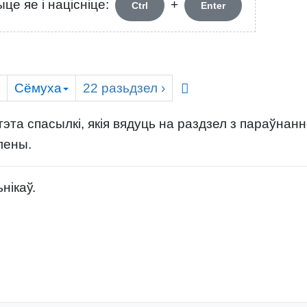
це яе і націсніце:
+
Ctrl
Enter
Сёмуха
22
разьдзел
›
эта спасылкі, якія вядуць на раздзел з параўнан
лены.
нікаў.