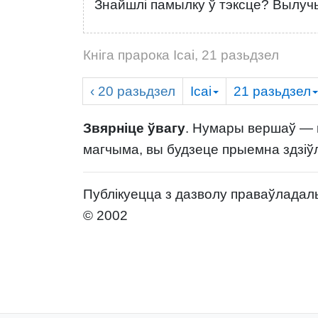
Знайшлі памылку ў тэксце? Вылучы
Кніга прарока Ісаі, 21 разьдзел
‹ 20
разьдзел
Ісаі
21
разьдзел
Звярніце ўвагу
. Нумары вершаў — г
магчыма, вы будзеце прыемна здзіў
Публікуецца з дазволу праваўладаль
© 2002