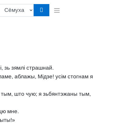
, зь зямлі страшнай.
аме, аблажы, Мідзе! усім стогнам я
 тым, што чую; я зьбянтэжаны тым,
цю мне.
чыты!»