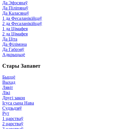
Да Эфэсянаў
Да Піліпянаў
Да Каласянаў
1 да Фесаланікійцаў
2 да Фесаланікійцаў
1 да Цімафея
2 да Цімафея
Да Ціта
Да Філімона
Да Габрэяў
Адкрыцьцё
Стары Запавет
Быццё
Выхад
Лявіт
Лікі
Другі закон
Ісуса сына Нава
Судзьдзяў
Рут
1 царстваў
2 царстваў
3 царстваў