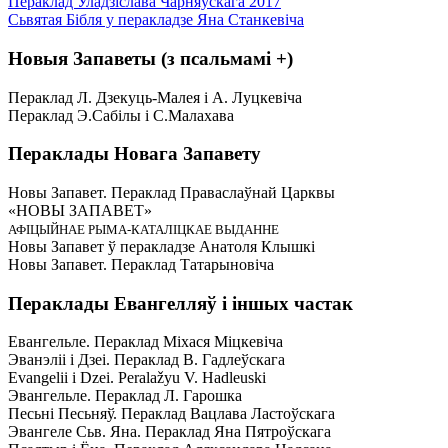
Пераклад Уладзіслава Чарняўскага 2017
Сьвятая Бібля у перакладзе Яна Станкевіча
Новыя Запаветы (з псальмамі +)
Пераклад Л. Дзекуць-Малея і А. Луцкевіча
Пераклад Э.Сабілы і С.Малахава
Пераклады Новага Запавету
Новы Запавет. Пераклад Праваслаўнай Царквы
«НОВЫ ЗАПАВЕТ»
АФІЦЫЙНАЕ РЫМА-КАТАЛІЦКАЕ ВЫДАННЕ
Новы Запавет ў перакладзе Анатоля Клышкi
Новы Запавет. Пераклад Татарыновіча
Пераклады Евангелляў і іншых частак
Евангельле. Пераклад Міхася Міцкевіча
Эванэліі і Дзеі. Пераклад В. Гадлеўскага
Evangelii і Dzei. Рeralažyu V. Hadleuski
Эвангельле. Пераклад Л. Гарошка
Песьні Песьняў. Пераклад Вацлава Ластоўскага
Эвангеле Сьв. Яна. Пераклад Яна Пятроўскага