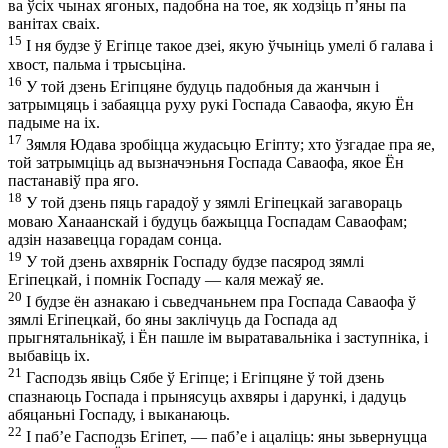
ва ўсіх чынах ягоных, падобна на тое, як ходзіць п’яны па
ванітах сваіх.
15
І ня будзе ў Егіпце такое дзеі, якую ўчыніць умелі б галава і
хвост, пальма і трысьціна.
16
У той дзень Егіпцяне будуць падобныя да жанчын і
затрымцяць і забаяцца руху рукі Госпада Саваофа, якую Ён
падыме на іх.
17
Зямля Юдава зробіцца жудасьцю Егіпту; хто ўзгадае пра яе,
той затрымціць ад вызначэньня Госпада Саваофа, якое Ён
пастанавіў пра яго.
18
У той дзень пяць гарадоў у зямлі Егіпецкай загавораць
моваю Ханаанскай і будуць бажыцца Госпадам Саваофам;
адзін назавецца горадам сонца.
19
У той дзень ахвярнік Госпаду будзе пасярод зямлі
Егіпецкай, і помнік Госпаду — каля межаў яе.
20
І будзе ён азнакаю і сьведчаньнем пра Госпада Саваофа ў
зямлі Егіпецкай, бо яны заклічуць да Госпада ад
прыгнятальнікаў, і Ён пашле ім выратавальніка і заступніка, і
выбавіць іх.
21
Гасподзь явіць Сябе ў Егіпце; і Егіпцяне ў той дзень
спазнаюць Госпада і прынясуць ахвяры і дарункі, і дадуць
абяцаньні Госпаду, і выканаюць.
22
І паб’е Гасподзь Егіпет, — паб’е і ацаліць: яны зьвернуцца