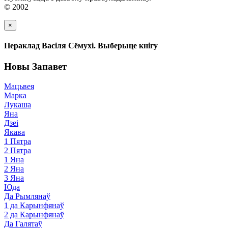
© 2002
×
Пераклад Васіля Сёмухі. Выберыце кнігу
Новы Запавет
Мацьвея
Марка
Лукаша
Яна
Дзеі
Якава
1 Пятра
2 Пятра
1 Яна
2 Яна
3 Яна
Юда
Да Рымлянаў
1 да Карынфянаў
2 да Карынфянаў
Да Галятаў