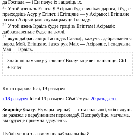
да Госпада — і Ён пачуе іх і ацаліць іх.
23
У той дзень зь Егіпта ў Асірыю будзе вялікая дарога, і будзе
прыходзіць Асур у Егіпет, і Егіпцяне — у Асірыю; і Егіпцяне
разам з Асірыйцамі служыцьмуць Госпаду.
24
У той дзень Ізраіль будзе трэці зь Егіптам і Асірыяй;
дабраславеньне будзе на зямлі,
25
якую дабраславіць Гасподзь Саваоф, кажучы: дабраславёны
народ Мой, Егіпцяне, і дзея рук Маіх — Асірыяне, і спадчына
Мая — Ізраіль.
Знайшлі памылку ў тэксце? Вылучыце яе і націсніце:
Ctrl
+
Enter
Кніга прарока Ісаі, 19 разьдзел
‹ 18
разьдзел
Іс
Ісаі
19
разьдзел
Сём
Сёмуха
20
разьдзел
›
Звярніце ўвагу
. Нумары вершаў — гэта спасылкі, якія вядуць
на раздзел з параўнаннем перакладаў. Паспрабуйце, магчыма,
вы будзеце прыемна здзіўлены.
Публікуецца з дазволу праваўладальнікаў.