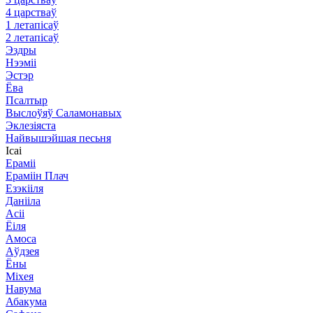
4 царстваў
1 летапісаў
2 летапісаў
Эздры
Нээміі
Эстэр
Ёва
Псалтыр
Выслоўяў Саламонавых
Эклезіяста
Найвышэйшая песьня
Ісаі
Ераміі
Ераміін Плач
Езэкііля
Данііла
Асіі
Ёіля
Амоса
Аўдзея
Ёны
Міхея
Навума
Абакума