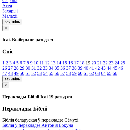
Сафона
Агея
Захарыі
Малахіі
зачыніць
×
Ісаі. Выберыце разьдзел
Спіс
1
2
3
4
5
6
7
8
9
10
11
12
13
14
15
16
17
18
19
20
21
22
23
24
25
26
27
28
29
30
31
32
33
34
35
36
37
38
39
40
41
42
43
44
45
46
47
48
49
50
51
52
53
54
55
56
57
58
59
60
61
62
63
64
65
66
зачыніць
×
Пераклады Бібліі Ісаі 19 разьдзел
Пераклады Бібліі
Біблія беларуская ў перакладзе Сёмухі
Біблія ў перакладзе Антонія Бокуна