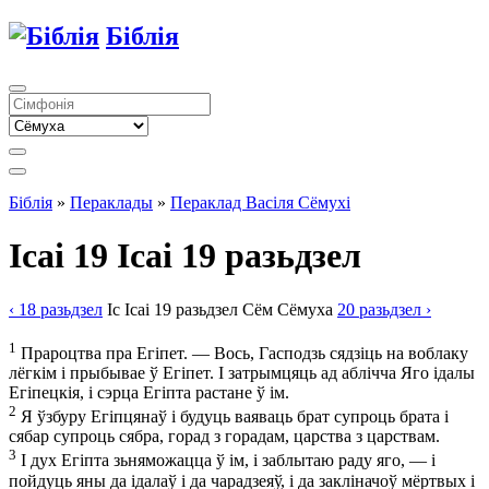
Біблія
Біблія
»
Пераклады
»
Пераклад Васіля Сёмухі
Ісаі 19
Ісаі 19 разьдзел
‹ 18
разьдзел
Іс
Ісаі
19
разьдзел
Сём
Сёмуха
20
разьдзел
›
1
Прароцтва пра Егіпет. — Вось, Гасподзь сядзіць на воблаку
лёгкім і прыбывае ў Егіпет. І затрымцяць ад аблічча Яго ідалы
Егіпецкія, і сэрца Егіпта растане ў ім.
2
Я ўзбуру Егіпцянаў і будуць ваяваць брат супроць брата і
сябар супроць сябра, горад з горадам, царства з царствам.
3
І дух Егіпта зьняможацца ў ім, і заблытаю раду яго, — і
пойдуць яны да ідалаў і да чарадзеяў, і да закліначоў мёртвых і