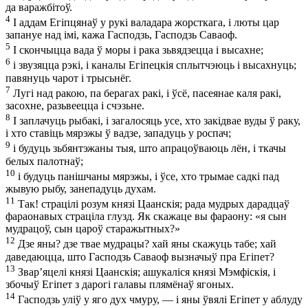
да варажбітоў.
4
І аддам Егіпцянаў у рукі валадара жорсткага, і люты цар
запануе над імі, кажа Гасподзь, Гасподзь Саваоф.
5
І скончыцца вада ў моры і рака зьвядзецца і высахне;
6
і звузяцца рэкі, і каналы Егіпецкія сплытчэюць і высахнуць;
павянуць чарот і трысьнёг.
7
Лугі над ракою, па берагах ракі, і ўсё, пасеянае каля ракі,
засохне, разьвеецца і счэзьне.
8
І заплачуць рыбакі, і загалосяць усе, хто закідвае вуды ў раку,
і хто ставіць мярэжы ў вадзе, западуць у роспач;
9
і будуць зьбянтэжаны тыя, што апрацоўваюць лён, і ткачы
белых палотнаў;
10
і будуць панішчаны мярэжы, і ўсе, хто трымае садкі пад
жывую рыбу, занепадуць духам.
11
Так! страцілі розум князі Цаанскія; рада мудрых дарадцаў
фараонавых страціла глузд. Як скажаце вы фараону: «я сын
мудрацоў, сын цароў старажытных?»
12
Дзе яны? дзе твае мудрацы? хай яны скажуць табе; хай
даведаюцца, што Гасподзь Саваоф вызначыў пра Егіпет?
13
Звар’яцелі князі Цаанскія; ашукаліся князі Мэмфіскія, і
збочыў Егіпет з дарогі галавы плямёнаў ягоных.
14
Гасподзь уліў у яго дух чмуру, — і яны ўвялі Егіпет у аблуду