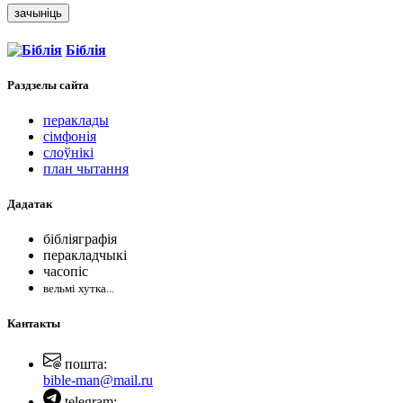
зачыніць
Біблія
Раздзелы
сайта
пераклады
сімфонія
слоўнікі
план чытання
Дадатак
бібліяграфія
перакладчыкі
часопіс
вельмі хутка...
Кантакты
пошта:
bible-man@mail.ru
telegram: