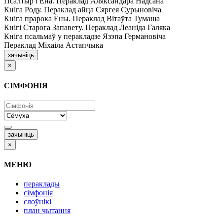
Псалтыр i Ёна. Пераклад Аляксандара Надсана
Кніга Роду. Пераклад айца Сяргея Сурыновіча
Кніга прарока Ёны. Пераклад Вітаўта Тумаша
Кнігі Старога Запавету. Пераклад Леаніда Галяка
Кніга псальмаў у перакладзе Язэпа Германовіча
Пераклад Міхаіла Астапчыка
зачыніць
×
СІМФОНІЯ
зачыніць
×
МЕНЮ
пераклады
сімфонія
слоўнікі
план чытання